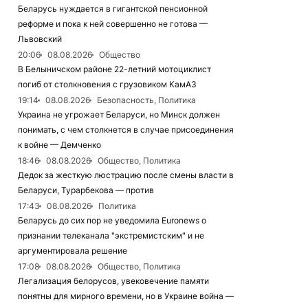
Беларусь нуждается в гигантской пенсионной
реформе и пока к ней совершенно не готова —
Львовский
20:06
08.08.2026
Общество
В Белыничском районе 22-летний мотоциклист
погиб от столкновения с грузовиком КамАЗ
19:14
08.08.2026
Безопасность, Политика
Украина не угрожает Беларуси, но Минск должен
понимать, с чем столкнется в случае присоединения
к войне — Демченко
18:46
08.08.2026
Общество, Политика
Дедок за жесткую люстрацию после смены власти в
Беларуси, Турарбекова — против
17:43
08.08.2026
Политика
Беларусь до сих пор не уведомила Euronews о
признании телеканала "экстремистским" и не
аргументировала решение
17:08
08.08.2026
Общество, Политика
Легализация белорусов, увековечение памяти
понятны для мирного времени, но в Украине война —