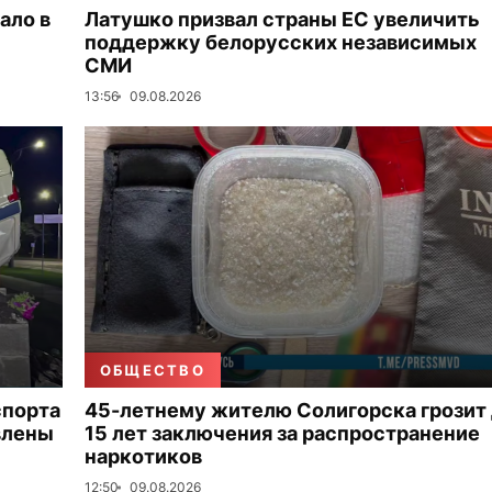
ало в
Латушко призвал страны ЕС увеличить
поддержку белорусских независимых
СМИ
13:56
09.08.2026
ОБЩЕСТВО
спорта
45-летнему жителю Солигорска грозит
влены
15 лет заключения за распространение
наркотиков
12:50
09.08.2026