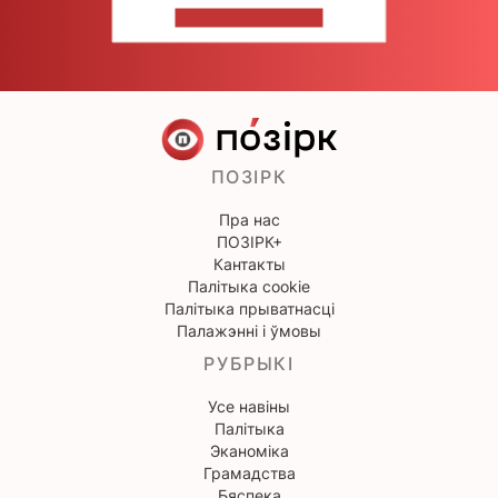
НАПІШЫЦЕ НАМ
ПОЗІРК
Пра нас
ПОЗІРК+
Кантакты
Палітыка cookie
Палітыка прыватнасці
Палажэнні і ўмовы
РУБРЫКІ
Усе навіны
Палітыка
Эканоміка
Грамадства
Бяспека