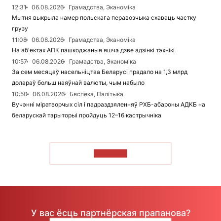
12:31
06.08.2026
Грамадства, Эканоміка
Мытня выкрыла намер польскага перавозчыка схаваць частку
грузу
11:08
06.08.2026
Грамадства, Эканоміка
На аб'ектах АПК пашкоджаныя яшчэ дзве адзінкі тэхнікі
10:57
06.08.2026
Грамадства, Эканоміка
За сем месяцаў насельніцтва Беларусі прадало на 1,3 млрд
долараў больш наяўнай валюты, чым набыло
10:50
06.08.2026
Бяспека, Палітыка
Вучэнні міратворчых сіл і падраздзяленняў РХБ-абароны АДКБ на
беларускай тэрыторыі пройдуць 12–16 кастрычніка
ЧЫТАЦЬ
У вас ёсць партнёрская прапанова?