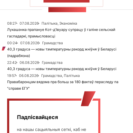
СТУЖКА НАВІН
08:27
07.08.2026
Палітыка, Эканоміка
Лукашэнка прапануе Кот-д'Івуару супрацу ў галіне сельскай
гаспадаркі, прамысловасці
00:24
07.08.2026
Грамадства
40,3 градуса — новы тэмпературны рэкорд жніўня ў Беларусі
(падрабязна)
22:42
06.08.2026
Грамадства
40,3 градуса — новы тэмпературны рэкорд жніўня ў Беларусі
19:57
06.08.2026
Грамадства, Палітыка
Правабаронцам вядома пра больш за 180 фактаў пераследу па
"справе ЕГУ"
Падпісвайцеся
на нашы сацыяльныя сеткі, каб не