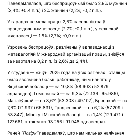
Паведамлялася, што беспрацоўнымі было 2,8% мужчын
(2,4%; +0,4 п.п.) і 2% жанчын (2,2%; -0,2 п.п.).
У гарадах не мела працы 2,6% насельніцтва ў
працаздольным узросце (2,7%; -0,1 п.п.), у сельскай
мясцовасці — 1,8% (2,7%; -0,9 п.п.).
Узровень беспрацоўя, разлічаны ў адпаведнасці з
метадалогіяй Міжнароднай арганізацыі працы, знізіўся
за квартал на 0,2 п.п. (з 2,6% да 2,4%).
У студзені — жніўні 2025 года ва ўсіх рэгіёнах і сталіцы
было звольнена больш работнікаў, чым нанята: у
Віцебскай вобласці — на 10,8% (58.603 і 52.879
адпаведна), Гомельскай — на 9,3% (72.136 і 65.986),
Магілёўскай — на 8,6% (53.308 і 49.107), Брэсцкай — на
7,6% (71.937 і 66.831), Гродзенскай — на 6,2% (57.209 і
53.847), Мінску і Мінскай вобласці — на 1,4% (129.471 і
127.661, а таксама 93.256 і 91.948 адпаведна).
Раней
“Позірк
”
паведамляў, што намінальная налічаная