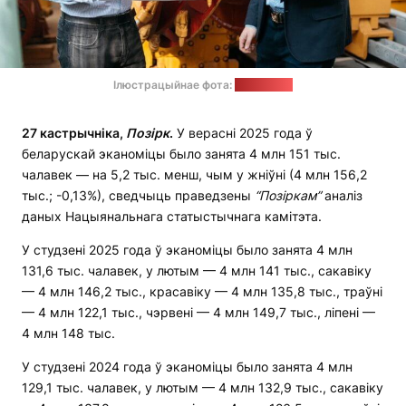
Ілюстрацыйнае фота:
сайт БНТУ
27 кастрычніка,
Позірк
.
У верасні 2025 года ў
беларускай эканоміцы было занята 4 млн 151 тыс.
чалавек — на 5,2 тыс. менш, чым у жніўні (4 млн 156,2
тыс.; -0,13%), сведчыць праведзены
“Позіркам
”
аналіз
даных Нацыянальнага статыстычнага камітэта.
У студзені 2025 года ў эканоміцы было занята 4 млн
131,6 тыс. чалавек, у лютым — 4 млн 141 тыс., сакавіку
— 4 млн 146,2 тыс., красавіку — 4 млн 135,8 тыс., траўні
— 4 млн 122,1 тыс., чэрвені — 4 млн 149,7 тыс., ліпені —
4 млн 148 тыс.
У студзені 2024 года ў эканоміцы было занята 4 млн
129,1 тыс. чалавек, у лютым — 4 млн 132,9 тыс., сакавіку