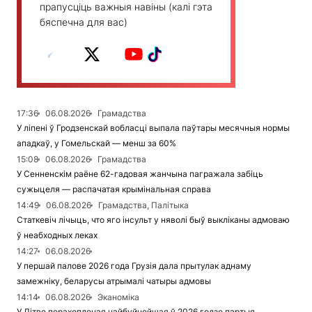
прапусціць важныя навіны (калі гэта
бяспечна для вас)
17:36
06.08.2026
Грамадства
У ліпені ў Гродзенскай вобласці выпала паўтары месячныя нормы
ападкаў, у Гомельскай — менш за 60%
15:08
06.08.2026
Грамадства
У Сенненскім раёне 62-гадовая жанчына пагражала забіць
сужыцеля — распачатая крымінальная справа
14:49
06.08.2026
Грамадства, Палітыка
Статкевіч лічыць, что яго інсульт у няволі быў выкліканы адмоваю
ў неабходных леках
14:27
06.08.2026
У першай палове 2026 года Грузія дала прытулак аднаму
замежніку, беларусы атрымалі чатыры адмовы
14:14
06.08.2026
Эканоміка
У Літве перахопленая найбуйнейшая ў 2026 годзе партыя