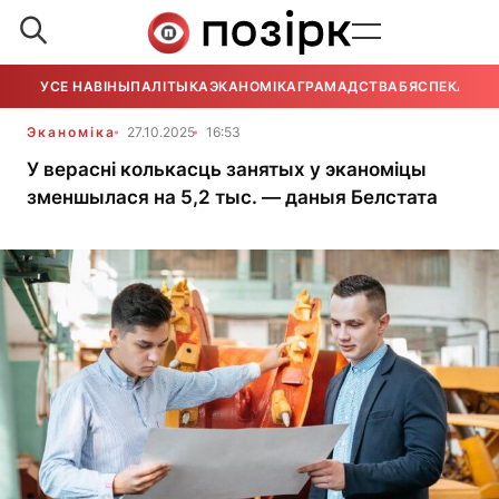
УСЕ НАВІНЫ
ПАЛІТЫКА
ЭКАНОМІКА
ГРАМАДСТВА
БЯСПЕКА
УСЕ
Эканоміка
27.10.2025
16:53
У верасні колькасць занятых у эканоміцы
зменшылася на 5,2 тыс. — даныя Белстата