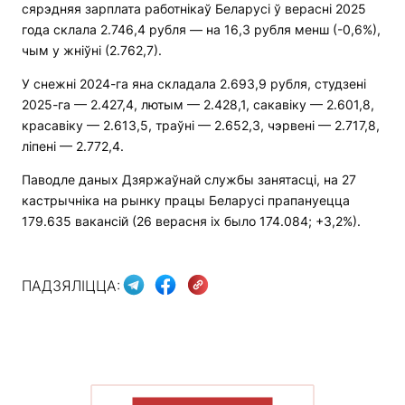
сярэдняя зарплата работнікаў Беларусі ў верасні 2025
года склала 2.746,4 рубля — на 16,3 рубля менш (-0,6%),
чым у жніўні (2.762,7).
У снежні 2024-га яна складала 2.693,9 рубля, студзені
2025-га — 2.427,4, лютым — 2.428,1, сакавіку — 2.601,8,
красавіку — 2.613,5, траўні — 2.652,3, чэрвені — 2.717,8,
ліпені — 2.772,4.
Паводле даных Дзяржаўнай службы занятасці, на 27
кастрычніка на рынку працы Беларусі прапануецца
179.635 вакансій (26 верасня іх было 174.084; +3,2%).
ПАДЗЯЛІЦЦА:
ПАКАЗАЦЬ БОЛЬШ