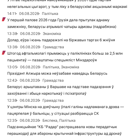
нелегальных цыгарэт, у тым ліку з беларускімі акцызнымі маркамі
14:11
06.08.2026
Палітыка
У першай палове 2026 года Грузія дала прытулак аднаму
замежніку, беларусы атрымалі чатыры адмовы (падрабязна)
13:38
06.08.2026
Эканоміка
Долар, еўра і юань падаражэлі на біржавых таргах 6 жніўня
13:36
06.08.2026
Грамадства
Штогод афтальмолагі прымаюць у паліклініках больш за 2,5 млн
пацыентаў — пазаштатны спецыяліст Мінздароўя
13:05
06.08.2026
Палітыка, Эканоміка
Прэзідэнт Алжыра можа неўзабаве наведаць Беларусь
12:42
06.08.2026
Грамадства
Беларус арыштаваны ў Варшаве на падставе падазрэння ў
захоўванні і збыце наркотыкаў і псіхатропаў
12:38
06.08.2026
Грамадства
У цэнтры Мінска на дзяўчыну ўпалі галіны надламанага дрэва —
пацярпелая ў бальніцы, у сітуацыі разбіраецца СК
12:35
06.08.2026
Бяспека, Палітыка
Падсанкцыйнае "КБ "Радар" распрацавала новы перадатчык
перашкодаў для абароны крытычнай інфраструктуры ад дронаў