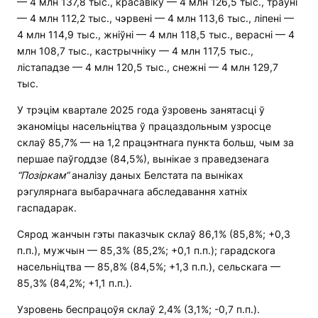
— 4 млн 137,8 тыс., красавіку — 4 млн 126,5 тыс., траўні
— 4 млн 112,2 тыс., чэрвені — 4 млн 113,6 тыс., ліпені —
4 млн 114,9 тыс., жніўні — 4 млн 118,5 тыс., верасні — 4
млн 108,7 тыс., кастрычніку — 4 млн 117,5 тыс.,
лістападзе — 4 млн 120,5 тыс., снежні — 4 млн 129,7
тыс.
У трэцім квартале 2025 года ўзровень занятасці ў
эканоміцы насельніцтва ў працаздольным узросце
склаў 85,7% — на 1,2 працэнтнага пункта больш, чым за
першае паўгоддзе (84,5%), вынікае з праведзенага
“Позіркам
”
аналізу даных Белстата па выніках
рэгулярнага выбарачнага абследавання хатніх
гаспадарак.
Сярод жанчын гэты паказчык склаў 86,1% (85,8%; +0,3
п.п.), мужчын — 85,3% (85,2%; +0,1 п.п.); гарадскога
насельніцтва — 85,8% (84,5%; +1,3 п.п.), сельскага —
85,3% (84,2%; +1,1 п.п.).
Узровень беспрацоўя склаў 2,4% (3,1%; -0,7 п.п.).