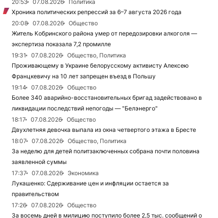
20:53
07.08.2026
Политика
Хроника политических репрессий за 6–7 августа 2026 года
20:08
07.08.2026
Общество
Житель Кобринского района умер от передозировки алкоголя —
экспертиза показала 7,2 промилле
19:31
07.08.2026
Общество, Политика
Проживающему в Украине белорусскому активисту Алексею
Францкевичу на 10 лет запрещен въезд в Польшу
19:14
07.08.2026
Общество
Более 340 аварийно-восстановительных бригад задействовано в
ликвидации последствий непогоды — "Белэнерго"
18:17
07.08.2026
Общество
Двухлетняя девочка выпала из окна четвертого этажа в Бресте
18:07
07.08.2026
Общество, Политика
За неделю для детей политзаключенных собрана почти половина
заявленной суммы
17:37
07.08.2026
Экономика
Лукашенко: Сдерживание цен и инфляции остается за
правительством
17:26
07.08.2026
Общество
За восемь дней в милицию поступило более 2,5 тыс. сообщений о