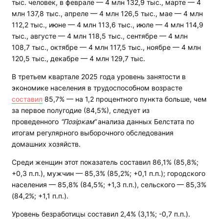
тыс. человек, в феврале — 4 млн 132,9 тыс., марте — 4
млн 137,8 тыс., апреле — 4 млн 126,5 тыс., мае — 4 млн
112,2 тыс., июне — 4 млн 113,6 тыс., июле — 4 млн 114,9
тыс., августе — 4 млн 118,5 тыс., сентябре — 4 млн
108,7 тыс., октябре — 4 млн 117,5 тыс., ноябре — 4 млн
120,5 тыс., декабре — 4 млн 129,7 тыс.
В третьем квартале 2025 года уровень занятости в
экономике населения в трудоспособном возрасте
составил
85,7% — на 1,2 процентного пункта больше, чем
за первое полугодие (84,5%), следует из
проведенного
“Позіркам“
анализа данных Белстата по
итогам регулярного выборочного обследования
домашних хозяйств.
Среди женщин этот показатель составил 86,1% (85,8%;
+0,3 п.п.), мужчин — 85,3% (85,2%; +0,1 п.п.); городского
населения — 85,8% (84,5%; +1,3 п.п.), сельского — 85,3%
(84,2%; +1,1 п.п.).
Уровень безработицы составил 2,4% (3,1%; -0,7 п.п.).