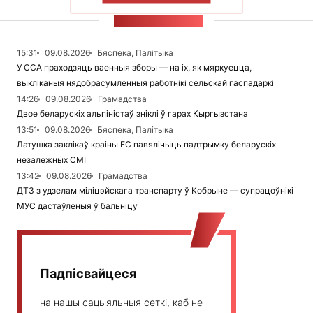
СТУЖКА НАВІН
15:31
09.08.2026
Бяспека, Палітыка
У ССА праходзяць ваенныя зборы — на іх, як мяркуецца,
выкліканыя нядобрасумленныя работнікі сельскай гаспадаркі
14:26
09.08.2026
Грамадства
Двое беларускіх альпіністаў зніклі ў гарах Кыргызстана
13:51
09.08.2026
Бяспека, Палітыка
Латушка заклікаў краіны ЕС павялічыць падтрымку беларускіх
незалежных СМІ
13:42
09.08.2026
Грамадства
ДТЗ з удзелам міліцэйскага транспарту ў Кобрыне — супрацоўнікі
МУС дастаўленыя ў бальніцу
Падпісвайцеся
на нашы сацыяльныя сеткі, каб не