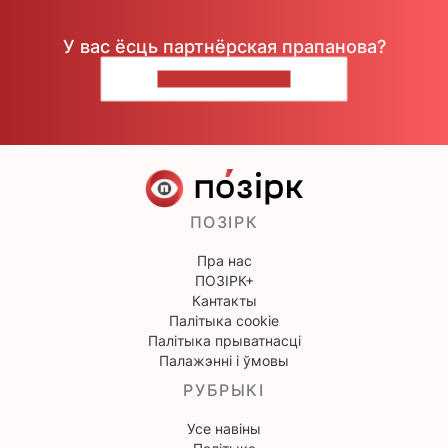
У вас ёсць партнёрская прапанова?
НАПІШЫЦЕ НАМ
ПОЗІРК
Пра нас
ПОЗІРК+
Кантакты
Палітыка cookie
Палітыка прыватнасці
Палажэнні і ўмовы
РУБРЫКІ
Усе навіны