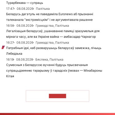
Турарбекава — супраць
17:47
08.08.2026
Палітыка
Беларусь дагэтуль не паведаміла Euronews аб прызнанні
тэлеканала "экстрэмісцкім" і не аргументавала рашэнне
16:56
08.08.2026
Грамадства, Палітыка
Легалізацыя беларусаў, ушанаванне памяці зразумелыя для
мірнага часу, але ва Украіне вайна — амбасадар Чарнагор
16:27
08.08.2026
Грамадства, Палітыка
Патрэбныя ідэі, каб разварушыць беларусаў замежжа, лічыць
Лябедзька
16:18
08.08.2026
Бяспека, Палітыка
Сумесныя з Беларуссю вучэнні будуць прысвечаныя
супрацьдзеянню тэрарызму ў гарадскіх ўмовах — Мінабароны
Кітая
ЧЫТАЦЬ