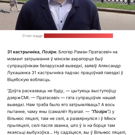
Стоп-кадр:
відэасюжэт агенцтва "Мінск-Навіны"
31 кастрычніка,
Позірк
.
Блогер Раман Пратасевіч на
момант затрымання ў мінскім аэрапорце быў
супрацоўнікам беларускай выведкі, заявіў Аляксандр
Лукашэнка 31 кастрычніка падчас працоўнай паездкі ў
Віцебскую вобласць.
“Доўга расказваць не буду, — цытуюць выступоўцу
дзяржСМІ. — Пратасевіч — гэта супрацоўнік нашай
выведкі. Нам трэба было яго затрымліваць? А вось
пытанне, чаму яны (самалёт Ryanair. —
“Позірк”.
) у
Вільнюс ляцелі, там не селі, а развярнуліся і ў Мінск
прыляцелі, селі пасля званка, што ў іх на борце там
якаясьці выбухоўка… Ну садзіцеся, вы ў Вільнюс ляцелі,