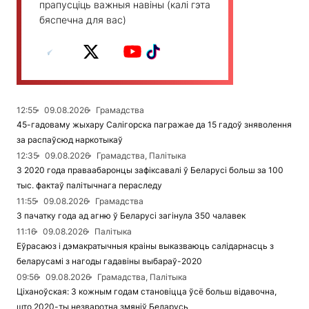
прапусціць важныя навіны (калі гэта
бяспечна для вас)
12:55
09.08.2026
Грамадства
45-гадоваму жыхару Салігорска пагражае да 15 гадоў зняволення
за распаўсюд наркотыкаў
12:35
09.08.2026
Грамадства, Палітыка
З 2020 года праваабаронцы зафіксавалі ў Беларусі больш за 100
тыс. фактаў палітычнага пераследу
11:55
09.08.2026
Грамадства
З пачатку года ад агню ў Беларусі загінула 350 чалавек
11:16
09.08.2026
Палітыка
Еўрасаюз і дэмакратычныя краіны выказваюць салідарнасць з
беларусамі з нагоды гадавіны выбараў-2020
09:56
09.08.2026
Грамадства, Палітыка
Ціханоўская: З кожным годам становіцца ўсё больш відавочна,
што 2020-ты незваротна змяніў Беларусь