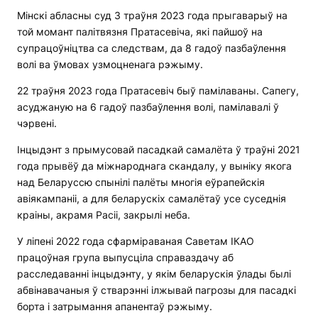
Мінскі абласны суд 3 траўня 2023 года прыгаварыў на
той момант палітвязня Пратасевіча, які пайшоў на
супрацоўніцтва са следствам, да 8 гадоў пазбаўлення
волі ва ўмовах узмоцненага рэжыму.
22 траўня 2023 года Пратасевіч быў памілаваны. Сапегу,
асуджаную на 6 гадоў пазбаўлення волі, памілавалі ў
чэрвені.
Інцыдэнт з прымусовай пасадкай самалёта ў траўні 2021
года прывёў да міжнароднага скандалу, у выніку якога
над Беларуссю спынілі палёты многія еўрапейскія
авіякампаніі, а для беларускіх самалётаў усе суседнія
краіны, акрамя Расіі, закрылі неба.
У ліпені 2022 года сфарміраваная Саветам ІКАО
працоўная група выпусціла справаздачу аб
расследаванні інцыдэнту, у якім беларускія ўлады былі
абвінавачаныя ў стварэнні ілжывай пагрозы для пасадкі
борта і затрымання апанентаў рэжыму.