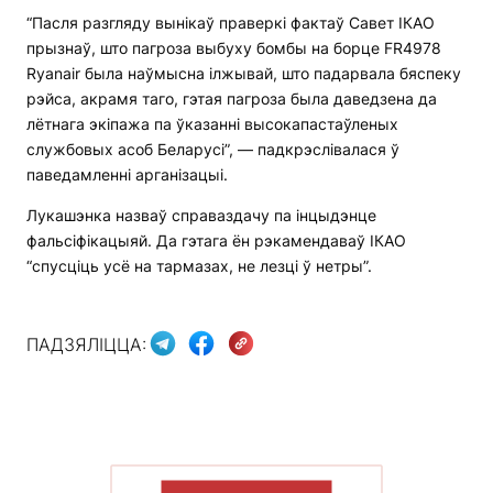
“Пасля разгляду вынікаў праверкі фактаў Савет ІКАО
прызнаў, што пагроза выбуху бомбы на борце FR4978
Ryanair была наўмысна ілжывай, што падарвала бяспеку
рэйса, акрамя таго, гэтая пагроза была даведзена да
лётнага экіпажа па ўказанні высокапастаўленых
службовых асоб Беларусі”, — падкрэслівалася ў
паведамленні арганізацыі.
Лукашэнка назваў справаздачу па інцыдэнце
фальсіфікацыяй. Да гэтага ён рэкамендаваў ІКАО
“спусціць усё на тармазах, не лезці ў нетры”.
ПАДЗЯЛІЦЦА:
ПАКАЗАЦЬ БОЛЬШ