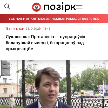
УСЕ НАВІНЫ
ПАЛІТЫКА
ЭКАНОМІКА
ГРАМАДСТВА
БЯСПЕКА
УСЕ
Палітыка
31.10.2025
18:43
Лукашэнка: Пратасевіч — супрацоўнік
беларускай выведкі, ён працаваў пад
прыкрыццём