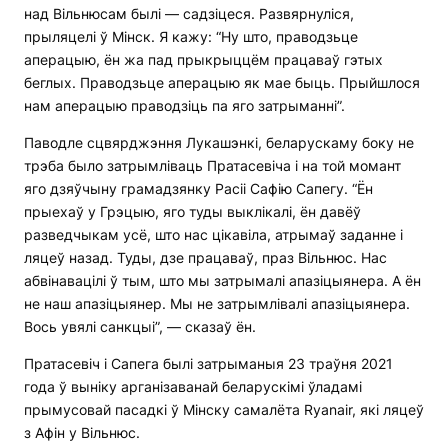
над Вільнюсам былі — садзіцеся. Развярнуліся,
прыляцелі ў Мінск. Я кажу: “Ну што, праводзьце
аперацыю, ён жа пад прыкрыццём працаваў гэтых
беглых. Праводзьце аперацыю як мае быць. Прыйшлося
нам аперацыю праводзіць па яго затрыманні”.
Паводле сцвярджэння Лукашэнкі, беларускаму боку не
трэба было затрымліваць Пратасевіча і на той момант
яго дзяўчыну грамадзянку Расіі Сафію Сапегу. “Ён
прыехаў у Грэцыю, яго туды выклікалі, ён давёў
разведчыкам усё, што нас цікавіла, атрымаў заданне і
ляцеў назад. Туды, дзе працаваў, праз Вільнюс. Нас
абвінавацілі ў тым, што мы затрымалі апазіцыянера. А ён
не наш апазіцыянер. Мы не затрымлівалі апазіцыянера.
Вось увялі санкцыі”, — сказаў ён.
Пратасевіч і Сапега былі затрыманыя 23 траўня 2021
года ў выніку арганізаванай беларускімі ўладамі
прымусовай пасадкі ў Мінску самалёта Ryanair, які ляцеў
з Афін у Вільнюс.