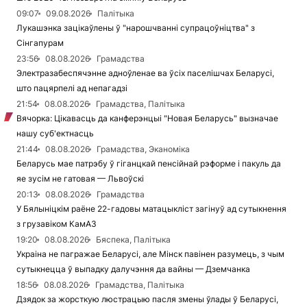
09:07
09.08.2026
Палітыка
Лукашэнка зацікаўлены ў "нарошчванні супрацоўніцтва" з
Сінгапурам
23:56
08.08.2026
Грамадства
Электразабеспячэнне адноўленае ва ўсіх паселішчах Беларусі,
што пацярпелі ад непагадзі
21:54
08.08.2026
Грамадства, Палітыка
Вячорка: Цікавасць да канферэнцыі "Новая Беларусь" вызначае
нашу суб'ектнасць
21:44
08.08.2026
Грамадства, Эканоміка
Беларусь мае патрэбу ў гіганцкай пенсійнай рэформе і пакуль да
яе зусім не гатовая — Львоўскі
20:13
08.08.2026
Грамадства
У Бялыніцкім раёне 22-гадовы матацыкліст загінуў ад сутыкнення
з грузавіком КамАЗ
19:20
08.08.2026
Бяспека, Палітыка
Украіна не пагражае Беларусі, але Мінск павінен разумець, з чым
сутыкнецца ў выпадку далучэння да вайны — Дземчанка
18:56
08.08.2026
Грамадства, Палітыка
Дзядок за жорсткую люстрацыю пасля змены ўлады ў Беларусі,