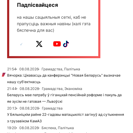
Падпісвайцеся
на нашы сацыяльныя сеткі, каб не
прапусціць важныя навіны (калі гэта
бяспечна для вас)
21:54
08.08.2026
Грамадства, Палітыка
Вячорка: Цікавасць да канферэнцыі "Новая Беларусь" вызначае
нашу суб'ектнасць
21:44
08.08.2026
Грамадства, Эканоміка
Беларусь мае патрэбу ў гіганцкай пенсійнай рэформе і пакуль да
яе зусім не гатовая — Львоўскі
20:13
08.08.2026
Грамадства
У Бялыніцкім раёне 22-гадовы матацыкліст загінуў ад сутыкнення
з грузавіком КамАЗ
19:20
08.08.2026
Бяспека, Палітыка