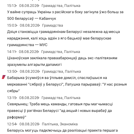
15:13
08.08.2026
Грамадства, Палітыка
У вайне супраць Украіны з расійскага боку загінула ўжо больш за
500 беларусаў — Кабанчук
15:03
08.08.2026
Грамадства
Дзіця становіцца грамадзянінам Беларусі незалежна ад месца
нараджэння, калі хоць адзін з яго бацькоў мае беларускае
грамадзянства — МУС
14:11
08.08.2026
Грамадства, Палітыка
Ціханоўская заклікала праваабаронцаў даць экс-палітвязням
зразумелы алгарытм дапамогі
13:50
08.08.2026
Грамадства, Палітыка
Бабарыка ўсумніўся ва ўплыве дэмсіл, спаслаўшыся на
меркаванні "сяброў у Беларусі", Латушка парыраваў: "У нас розныя
сябры"
13:15
08.08.2026
Грамадства, Палітыка
Севярынец: Трэба мець каманды, гатовыя пры магчымасці
правесці ў рэгіёнах Беларусі "ад акцый і новых вырабаў да
рэформаў"
12:54
08.08.2026
Палітыка, Эканоміка
Беларусь могуць падключыць да рэалізацыі праекта першага