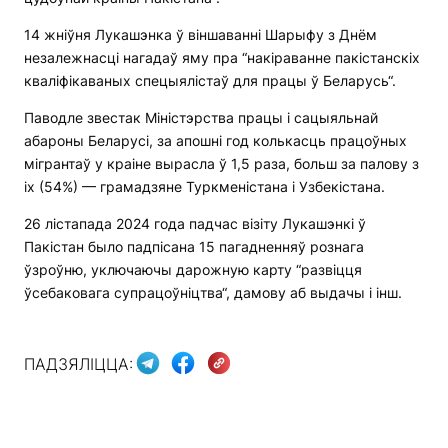
14 жніўня Лукашэнка ў віншаванні Шарыфу з Днём
незалежнасці нагадаў яму пра “накіраванне пакістанскіх
кваліфікаваных спецыялістаў для працы ў Беларусь“.
Паводле звестак Міністэрства працы і сацыяльнай
абароны Беларусі, за апошні год колькасць працоўных
мігрантаў у краіне вырасла ў 1,5 раза, больш за палову з
іх (54%) — грамадзяне Туркменістана і Узбекістана.
26 лістапада 2024 года падчас візіту Лукашэнкі ў
Пакістан было падпісана 15 пагадненняў рознага
ўзроўню, уключаючы дарожную карту “развіцця
ўсебаковага супрацоўніцтва“, дамову аб выдачы і інш.
ПАДЗЯЛІЦЦА: