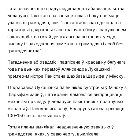
Гэта азначае, што прадугледжваецца абавязацельства
Беларусі і Пакістана па запыце іншага боку прымаць
уласных грамадзян, якія “заехалі або знаходзяцца на
тэрыторыі дзяржавы запытваючага боку з парушэннем
заканадаўства гэтай дзяржавы па пытаннях уезду,
выезду і знаходжання замежных грамадзян і асоб без
грамадзянства”.
Пагадненне аб рэадмісіі падпісана ў красавіку бягучага
года па выніках перамоў Аляксандра Лукашэнкі і
прэм’ер-міністра Пакістана Шахбаза Шарыфа ў Мінску.
11 красавіка Лукашэнка па выніках сустрэчы ў Мінску з
Шарыфам заявіў, што краіны дамовіліся выпрацаваць
механізм прыезду ў Беларусь пакістанскіх працоўных
мігрантаў. Паводле яго слоў, Беларусь гатова прыняць
100–150 тыс. спецыялістаў.
Гэтыя планы выклікалі неадназначную рэакцыю ў
грамадстве, якая, у сваю чаргу, выклікала