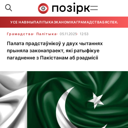
УСЕ НАВІНЫ
ПАЛІТЫКА
ЭКАНОМІКА
ГРАМАДСТВА
БЯСПЕКА
УСЕ
Грамадства
Палітыка
05.11.2025
12:53
Палата прадстаўнікоў у двух чытаннях
прыняла законапраект, які ратыфікуе
пагадненне з Пакістанам аб рэадмісіі