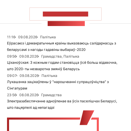
ПАКАЗАЦЬ БОЛЬШ
СТУЖКА НАВІН
11:16
09.08.2026
Палітыка
Еўрасаюз і дэмакратычныя краіны выказваюць салідарнасць з
беларусамі з нагоды гадавіны выбараў-2020
09:56
09.08.2026
Грамадства, Палітыка
Ціханоўская: З кожным годам становіцца ўсё больш відавочна,
што 2020-ты незваротна змяніў Беларусь
09:07
09.08.2026
Палітыка
Лукашэнка зацікаўлены ў "нарошчванні супрацоўніцтва" з
Сінгапурам
23:56
08.08.2026
Грамадства
Электразабеспячэнне адноўленае ва ўсіх паселішчах Беларусі,
што пацярпелі ад непагадзі