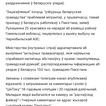
раздражненне ў беларускіх уладаў.
“Зацікаўленыя” хочуць “узбурыць беларускае
грамадства” праблемай мігрантаў, у прыватнасці, тэмай
прыезду ў Беларусь работнікаў з Пакістана, заявіў
Лукашэнка 25 красавіка на нарадзе аб развіцці раёнаў
Гомельскай вобласці, пацярпелых у выніку выбуху на
Чарнобыльскай АЭС.
Міністэрства ўнутраных спраў адрапартавала аб
выяўленні “актыўных правакатараў, якія наўмысна
спрабавалі нагнятаць абстаноўку ў краіне і маніпуляваць
грамадскай думкай“, распаўсюджваючы інфармацыю аб
уездзе ў Беларусь 150 тыс. грамадзян Пакістана.
Звязаны з сілавікамі тэлеграм-канал апублікаваў
відэазапіс з затрыманымі за каментарыі і ролікі ў
“ЦікТоку“ 18-гадовым хлопцам і 20-гадовай дзяўчынай.
Маладыя людзі выбачаліся на камеру за “распаўсюд
фэйкаў“ і “гнеўныя каментарыі на адрас жыхароў
цудоўнай краіны Пакістана”.