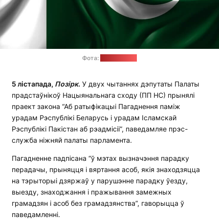
Фота:
pixabay.com
5 лістапада,
Позірк
.
У двух чытаннях дэпутаты Палаты
прадстаўнікоў Нацыянальнага сходу (ПП НС) прынялі
праект закона “Аб ратыфікацыі Пагаднення паміж
урадам Рэспублікі Беларусь і урадам Ісламскай
Рэспублікі Пакістан аб рэадмісіі”, паведамляе прэс-
служба ніжняй палаты парламента.
Пагадненне падпісана “ў мэтах вызначэння парадку
перадачы, прыняцця і вяртання асоб, якія знаходзяцца
на тэрыторыі дзяржаў у парушэнне парадку ўезду,
выезду, знаходжання і пражывання замежных
грамадзян і асоб без грамадзянства”, гаворыцца ў
паведамленні.