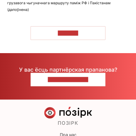
грузавога чыгуначнага маршруту паміж РФ і Пакістанам
(дапоўнена)
ЧЫТАЦЬ
У вас ёсць партнёрская прапанова?
НАПІШЫЦЕ НАМ
ПОЗІРК
Пра нас