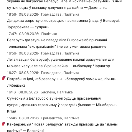
Украіна не пагражае Беларусі, але Мінск павінен разумець, з чым
сутыкнецца ў выпадку далучэння да вайны — Дземчанка
18:56
08.08.2026
Грамадства, Палітыка
Дзядок за жорсткую люстрацыю пасля змены ўлады ў Беларусі,
Турарбекава — супраць
17:47
08.08.2026
Палітыка
Беларусь дагэтуль не паведаміла Euronews аб прызнанні
тэлеканала "экстрэмісцкім" і не аргументавала рашэнне
16:56
08.08.2026
Грамадства, Палітыка
Легалізацыя беларусаў, ушанаванне памяці зразумелыя для
мірнага часу, але ва Украіне вайна — амбасадар Чарнагор
16:27
08.08.2026
Грамадства, Палітыка
Патрэбныя ідэі, каб разварушыць беларусаў замежжа, лічыць
Лябедзька
16:18
08.08.2026
Бяспека, Палітыка
Сумесныя з Беларуссю вучэнні будуць прысвечаныя
супрацьдзеянню тэрарызму ў гарадскіх ўмовах — Мінабароны
Кітая
15:46
08.08.2026
Грамадства, Палітыка
Канферэнцыя "Новая Беларусь" заўжды прыводзіць да "змены
палітык" — Баркоўскі