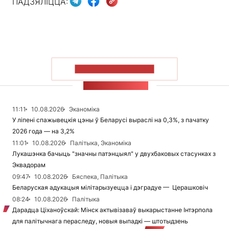
ПАДЗЯЛІЦЦА:
ПАКАЗАЦЬ БОЛЬШ
СТУЖКА НАВІН
11:11
10.08.2026
Эканоміка
У ліпені спажывецкія цэны ў Беларусі выраслі на 0,3%, з пачатку
2026 года — на 3,2%
11:01
10.08.2026
Палітыка, Эканоміка
Лукашэнка бачыць "значны патэнцыял" у двухбаковых стасунках з
Эквадорам
09:47
10.08.2026
Бяспека, Палітыка
Беларуская адукацыя мілітарызуецца і дэградуе — Церашковіч
08:24
10.08.2026
Палітыка
Дарадца Ціханоўскай: Мінск актывізаваў выкарыстанне Інтэрпола
для палітычнага пераследу, новыя выпадкі — штотыдзень