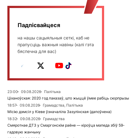
Падпісвайцеся
на нашы сацыяльныя сеткі, каб не
прапусціць важныя навіны (калі гэта
бяспечна для вас)
23:00
09.08.2026
Палітыка
Ціханоўская: 2020 год паказаў, што жыццё ўмее рабіць сюрпрызы
18:57
09.08.2026
Грамадства, Палітыка
Місію дэмсіл у Кіеве ўзначаліла Зазулінская (дапоўнена)
18:32
09.08.2026
Грамадства
Смяротнае ДТЗ у Смаргонскім раёне — кіроўца мапеда збіў 59-
гадовую жанчыну