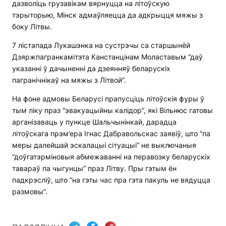
дазволіць грузавікам вярнуцца на літоўскую
тэрыторыю, Мінск адмаўляецца да адкрыцця мяжы з
боку Літвы.
7 лістапада Лукашэнка на сустрэчы са старшынёй
Дзяржпагранкамітэта Канстанцінам Моластавым “даў
указанні ў дачыненні да дзеянняў беларускіх
пагранічнікаў на мяжы з Літвой”.
На фоне адмовы Беларусі прапусціць літоўскія фуры ў
тым ліку праз “эвакуацыйны калідор”, які Вільнюс гатовы
арганізаваць у пункце Шальчынінкай, дарадца
літоўскага прэм’ера Ігнас Дабравольскас заявіў, што “па
меры далейшай эскалацыі сітуацыі” не выключаныя
“доўгатэрміновыя абмежаванні на перавозку беларускіх
тавараў па чыгунцы” праз Літву. Пры гэтым ён
падкрэсліў, што “на гэты час пра гэта пакуль не вядуцца
размовы”.