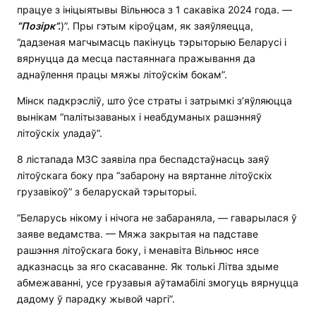
працуе з ініцыятывы Вільнюса з 1 сакавіка 2024 года. —
“Позірк”.
)”. Пры гэтым кіроўцам, як заяўляецца,
“дадзеная магчымасць пакінуць тэрыторыю Беларусі і
вярнуцца да месца пастаяннага пражывання да
аднаўлення працы мяжы літоўскім бокам”.
Мінск падкрэсліў, што ўсе страты і затрымкі з’яўляюцца
вынікам “палітызаваных і неабдуманых рашэнняў
літоўскіх уладаў”.
8 лістапада МЗС заявіла пра беспадстаўнасць заяў
літоўскага боку пра “забарону на вяртанне літоўскіх
грузавікоў” з беларускай тэрыторыі.
“Беларусь нікому і нічога не забараняла, — гаварылася ў
заяве ведамства. — Мяжа закрытая на падставе
рашэння літоўскага боку, і менавіта Вільнюс нясе
адказнасць за яго скасаванне. Як толькі Літва здыме
абмежаванні, усе грузавыя аўтамабілі змогуць вярнуцца
дадому ў парадку жывой чаргі”.