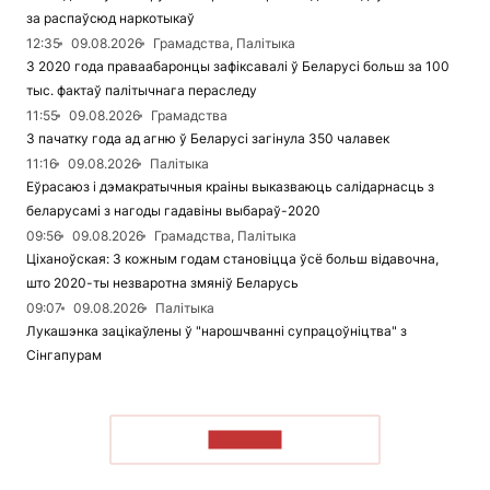
за распаўсюд наркотыкаў
12:35
09.08.2026
Грамадства, Палітыка
З 2020 года праваабаронцы зафіксавалі ў Беларусі больш за 100
тыс. фактаў палітычнага пераследу
11:55
09.08.2026
Грамадства
З пачатку года ад агню ў Беларусі загінула 350 чалавек
11:16
09.08.2026
Палітыка
Еўрасаюз і дэмакратычныя краіны выказваюць салідарнасць з
беларусамі з нагоды гадавіны выбараў-2020
09:56
09.08.2026
Грамадства, Палітыка
Ціханоўская: З кожным годам становіцца ўсё больш відавочна,
што 2020-ты незваротна змяніў Беларусь
09:07
09.08.2026
Палітыка
Лукашэнка зацікаўлены ў "нарошчванні супрацоўніцтва" з
Сінгапурам
ЧЫТАЦЬ