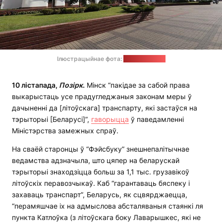
Ілюстрацыйнае фота:
МЗС Беларусі
10 лістапада,
Позірк
.
Мінск “пакідае за сабой права
выкарыстаць усе прадугледжаныя законам меры ў
дачыненні да [літоўскага] транспарту, які застаўся на
тэрыторыі [Беларусі]”,
гаворыцца
ў паведамленні
Міністэрства замежных спраў.
На сваёй старонцы ў “Фэйсбуку” знешнепалітычнае
ведамства адзначыла, што цяпер на беларускай
тэрыторыі знаходзіцца больш за 1,1 тыс. грузавікоў
літоўскіх перавозчыкаў. Каб “гарантаваць бяспеку і
захаваць транспарт”, Беларусь, як сцвярджаецца,
“перамяшчае іх на адмыслова абсталяваныя стаянкі ля
пункта Катлоўка (з літоўскага боку Лаварышкес, які не