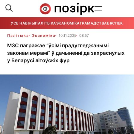
УСЕ НАВІНЫ
ПАЛІТЫКА
ЭКАНОМІКА
ГРАМАДСТВА
БЯСПЕКА
УСЕ
Палітыка
Эканоміка
10.11.2025
08:57
МЗС пагражае “ўсімі прадугледжанымі
законам мерамі” ў дачыненні да захраснулых
у Беларусі літоўскіх фур