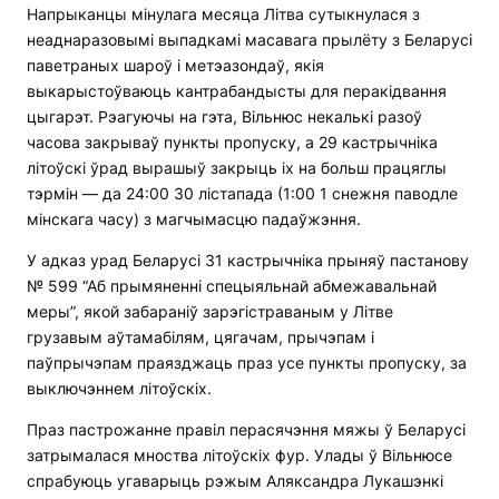
Напрыканцы мінулага месяца Літва сутыкнулася з
неаднаразовымі выпадкамі масавага прылёту з Беларусі
паветраных шароў і метэазондаў, якія
выкарыстоўваюць кантрабандысты для перакідвання
цыгарэт. Рэагуючы на ​​гэта, Вільнюс некалькі разоў
часова закрываў пункты пропуску, а 29 кастрычніка
літоўскі ўрад вырашыў закрыць іх на больш працяглы
тэрмін — да 24:00 30 лістапада (1:00 1 снежня паводле
мінскага часу) з магчымасцю падаўжэння.
У адказ урад Беларусі 31 кастрычніка прыняў пастанову
№ 599 “Аб прымяненні спецыяльнай абмежавальнай
меры”, якой забараніў зарэгістраваным у Літве
грузавым аўтамабілям, цягачам, прычэпам і
паўпрычэпам праязджаць праз усе пункты пропуску, за
выключэннем літоўскіх.
Праз пастрожанне правіл перасячэння мяжы ў Беларусі
затрымалася мноства літоўскіх фур. Улады ў Вільнюсе
спрабуюць угаварыць рэжым Аляксандра Лукашэнкі