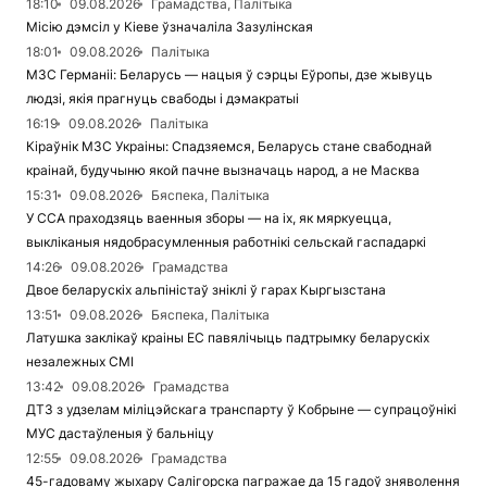
18:10
09.08.2026
Грамадства, Палітыка
Місію дэмсіл у Кіеве ўзначаліла Зазулінская
18:01
09.08.2026
Палітыка
МЗС Германіі: Беларусь — нацыя ў сэрцы Еўропы, дзе жывуць
людзі, якія прагнуць свабоды і дэмакратыі
16:19
09.08.2026
Палітыка
Кіраўнік МЗС Украіны: Спадзяемся, Беларусь стане свабоднай
краінай, будучыню якой пачне вызначаць народ, а не Масква
15:31
09.08.2026
Бяспека, Палітыка
У ССА праходзяць ваенныя зборы — на іх, як мяркуецца,
выкліканыя нядобрасумленныя работнікі сельскай гаспадаркі
14:26
09.08.2026
Грамадства
Двое беларускіх альпіністаў зніклі ў гарах Кыргызстана
13:51
09.08.2026
Бяспека, Палітыка
Латушка заклікаў краіны ЕС павялічыць падтрымку беларускіх
незалежных СМІ
13:42
09.08.2026
Грамадства
ДТЗ з удзелам міліцэйскага транспарту ў Кобрыне — супрацоўнікі
МУС дастаўленыя ў бальніцу
12:55
09.08.2026
Грамадства
45-гадоваму жыхару Салігорска пагражае да 15 гадоў зняволення