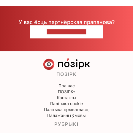
У вас ёсць партнёрская прапанова?
НАПІШЫЦЕ НАМ
ПОЗІРК
Пра нас
ПОЗІРК+
Кантакты
Палітыка cookie
Палітыка прыватнасці
Палажэнні і ўмовы
РУБРЫКІ