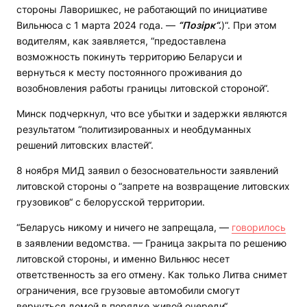
стороны Лаворишкес, не работающий по инициативе
Вильнюса с 1 марта 2024 года. —
“Позірк“.
)“. При этом
водителям, как заявляется, “предоставлена
возможность покинуть территорию Беларуси и
вернуться к месту постоянного проживания до
возобновления работы границы литовской стороной“.
Минск подчеркнул, что все убытки и задержки являются
результатом “политизированных и необдуманных
решений литовских властей“.
8 ноября МИД заявил о безосновательности заявлений
литовской стороны о “запрете на возвращение литовских
грузовиков“ с белорусской территории.
“Беларусь никому и ничего не запрещала, —
говорилось
в заявлении ведомства. — Граница закрыта по решению
литовской стороны, и именно Вильнюс несет
ответственность за его отмену. Как только Литва снимет
ограничения, все грузовые автомобили смогут
вернуться домой в порядке живой очереди“.