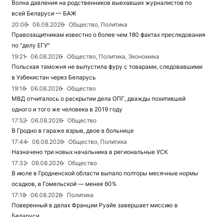
Волна давления на родственников выехавших журналистов по
всей Беларуси — БАЖ
20:06
06.08.2026
Общество, Политика
Правозащитникам известно о более чем 180 фактах преследования
по "делу ЕГУ"
19:21
06.08.2026
Общество, Политика, Экономика
Польская таможня не выпустила фуру с товарами, следовавшими
в Узбекистан через Беларусь
19:16
06.08.2026
Общество
МВД отчиталось о раскрытии дела ОПГ, дважды похитившей
одного и того же человека в 2019 году
17:52
06.08.2026
Общество
В Гродно в гараже взрыв, двое в больнице
17:44
06.08.2026
Общество, Политика
Назначено три новых начальника в региональные УСК
17:32
06.08.2026
Общество
В июле в Гродненской области выпало полторы месячные нормы
осадков, в Гомельской — менее 60%
17:18
06.08.2026
Политика
Поверенный в делах Франции Руайе завершает миссию в
Беларуси