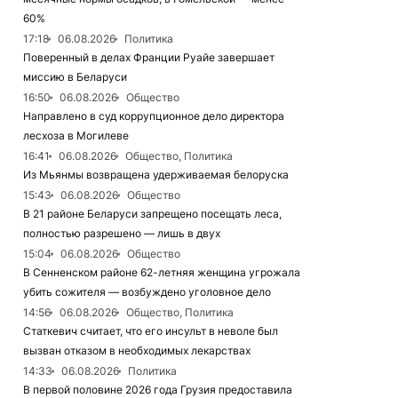
60%
17:18
06.08.2026
Политика
Поверенный в делах Франции Руайе завершает
миссию в Беларуси
16:50
06.08.2026
Общество
Направлено в суд коррупционное дело директора
лесхоза в Могилеве
16:41
06.08.2026
Общество, Политика
Из Мьянмы возвращена удерживаемая белоруска
15:43
06.08.2026
Общество
В 21 районе Беларуси запрещено посещать леса,
полностью разрешено — лишь в двух
15:04
06.08.2026
Общество
В Сенненском районе 62-летняя женщина угрожала
убить сожителя — возбуждено уголовное дело
14:56
06.08.2026
Общество, Политика
Статкевич считает, что его инсульт в неволе был
вызван отказом в необходимых лекарствах
14:33
06.08.2026
Политика
В первой половине 2026 года Грузия предоставила