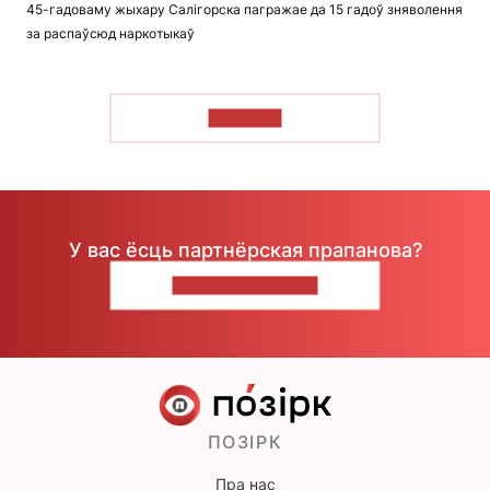
45-гадоваму жыхару Салігорска пагражае да 15 гадоў зняволення
за распаўсюд наркотыкаў
ЧЫТАЦЬ
У вас ёсць партнёрская прапанова?
НАПІШЫЦЕ НАМ
ПОЗІРК
Пра нас