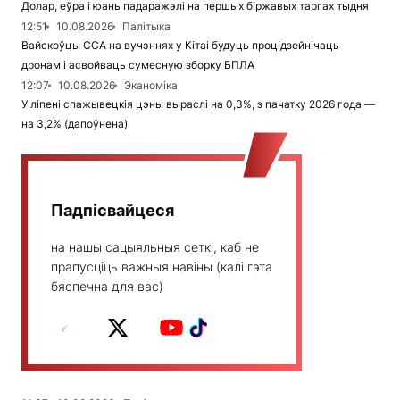
Долар, еўра і юань падаражэлі на першых біржавых таргах тыдня
12:51
10.08.2026
Палітыка
Вайскоўцы ССА на вучэннях у Кітаі будуць процідзейнічаць
дронам і асвойваць сумесную зборку БПЛА
12:07
10.08.2026
Эканоміка
У ліпені спажывецкія цэны выраслі на 0,3%, з пачатку 2026 года —
на 3,2% (дапоўнена)
Падпісвайцеся
на нашы сацыяльныя сеткі, каб не
прапусціць важныя навіны (калі гэта
бяспечна для вас)