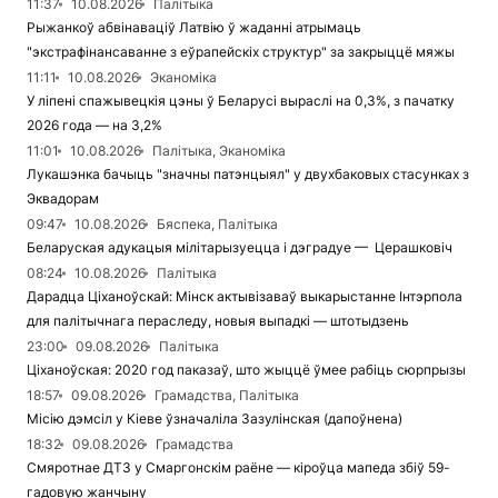
11:37
10.08.2026
Палітыка
Рыжанкоў абвінаваціў Латвію ў жаданні атрымаць
"экстрафінансаванне з еўрапейскіх структур" за закрыццё мяжы
11:11
10.08.2026
Эканоміка
У ліпені спажывецкія цэны ў Беларусі выраслі на 0,3%, з пачатку
2026 года — на 3,2%
11:01
10.08.2026
Палітыка, Эканоміка
Лукашэнка бачыць "значны патэнцыял" у двухбаковых стасунках з
Эквадорам
09:47
10.08.2026
Бяспека, Палітыка
Беларуская адукацыя мілітарызуецца і дэградуе — Церашковіч
08:24
10.08.2026
Палітыка
Дарадца Ціханоўскай: Мінск актывізаваў выкарыстанне Інтэрпола
для палітычнага пераследу, новыя выпадкі — штотыдзень
23:00
09.08.2026
Палітыка
Ціханоўская: 2020 год паказаў, што жыццё ўмее рабіць сюрпрызы
18:57
09.08.2026
Грамадства, Палітыка
Місію дэмсіл у Кіеве ўзначаліла Зазулінская (дапоўнена)
18:32
09.08.2026
Грамадства
Смяротнае ДТЗ у Смаргонскім раёне — кіроўца мапеда збіў 59-
гадовую жанчыну