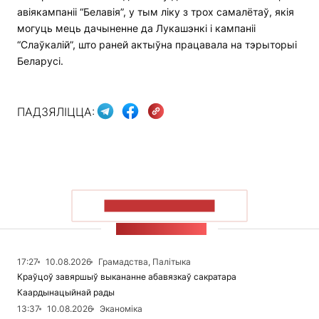
авіякампаніі “Белавія”, у тым ліку з трох самалётаў, якія
могуць мець дачыненне да Лукашэнкі і кампаніі
“Слаўкалій”, што раней актыўна працавала на тэрыторыі
Беларусі.
ПАДЗЯЛІЦЦА:
ПАКАЗАЦЬ БОЛЬШ
СТУЖКА НАВІН
17:27
10.08.2026
Грамадства, Палітыка
Краўцоў завяршыў выкананне абавязкаў сакратара
Каардынацыйнай рады
13:37
10.08.2026
Эканоміка