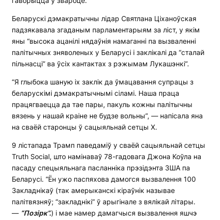
гаворыцца ў звароце.
Беларускі дэмакратычны лідар Святлана Ціханоўская
падзякавала згаданым парламентарыям за ліст, у якім
яны “высока ацанілі нядаўнія намаганні па вызваленні
палітычных зняволеных у Беларусі і заклікалі да “сталай
пільнасці” ва ўсіх кантактах з рэжымам Лукашэнкі”.
“Я глыбока шаную іх заклік да ўмацавання супрацы з
беларускімі дэмакратычнымі сіламі. Наша праца
працягваецца да тае пары, пакуль кожны палітычны
вязень у нашай краіне не будзе вольны”, — напісала яна
на сваёй старонцы ў сацыяльнай сетцы Х.
9 лістапада Трамп паведаміў у сваёй сацыяльнай сетцы
Truth Social, што намінаваў 78-гадовага Джона Коўла на
пасаду спецыяльнага пасланніка прэзідэнта ЗША па
Беларусі. “Ён ужо паспяхова дамогся вызвалення 100
Закладнікаў (так амерыканскі кіраўнік называе
палітвязняў; “закладнікі” ў арыгінале з вялікай літары.
—
“Позірк”.
) і мае намер дамагчыся вызвалення яшчэ