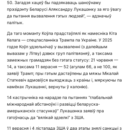
50. Загадзя хацеў бы падзякаваць шаноўнаму
прэзідэнту Беларусі Аляксандру Лукашэнку за яго ўвагу
да пытання вызвалення гэтых людзей”, — адзначыў
палітык.
Да таго моманту Коўла прадстаўлялі як намесніка Кіта
Келага — спецпасланніка Трампа па Украіне. У 2025
годзе Коўл удзельнічаў у вызваленні (з далейшым
вывазам у Літву) дзвюх груп палітвязняў, а таксама
замежных грамадзян без гэтага статусу: 21 чэрвеня —
14, а таксама 11 верасня — 52 (агулам 66, а не 100, як
заявіў Трамп; пры гэтым дастаўлены да мяжы Мікалай
Статкевіч адмовіўся выязджаць з краіны і, мяркуючы па
намёках Лукашэнкі, вернуты ў калонію).
14 кастрычніка на нарадзе па пытаннях “глабальнай
міжнароднай абстаноўкі і развіцці беларуска-
амерыканскіх стасункаў” Лукашэнка заявіў пра
гатоўнасць да “вялікай здзелкі” з ЗША.
11 верасня і 4 лістапада ЗША ў два этапы знялі санкцыі з