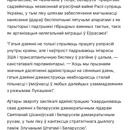
садзейнічаць незаконнай агрэсіўнай вайне Расіі супраць
Украіны, у тым ліку шляхам забеспячэння магчымасці
нанясення ўдараў беспілотнымі лятучымі апаратамі з яе
тэрыторыі і падтрымкі гібрыдных ваенных тактык, такіх
як арганізацыя нелегальнай міграцыі ў Еўрасаюз”.
“Гэтыя дзеянні не толькі спрыяюць працягу рэпрэсій
унутры краіны, але і наўпрост падрываюць інтарэсы
ЗША і трансатлантычную бяспеку ў рэгіёне ў цэлым, —
канстатавалі парламентарыі. — Хоць мы прызнаем
значныя дасягненні адміністрацыі на сённяшні дзень,
гэтыя дзеянні дэманструюць неабходнасць сталай
пільнасці і ўмоўнасці ў любых далейшых узаемадзеяннях
з рэжымам Лукашэнкі”.
Аўтары звароту заклікалі адміністрацыю “каардынаваць
свае дзеянні з беларускім дэмакратычным лідарам
Святланай Ціханоўскай і беларускім дэмакратычным
рухам, у тым ліку ў кантэксце стратэгічнага дыялогу
паміж Злучанымі Штатамі і Беларуссю”.