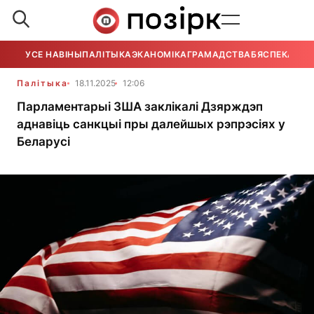
УСЕ НАВІНЫ
ПАЛІТЫКА
ЭКАНОМІКА
ГРАМАДСТВА
БЯСПЕКА
УСЕ
Палітыка
18.11.2025
12:06
Парламентарыі ЗША заклікалі Дзярждэп
аднавіць санкцыі пры далейшых рэпрэсіях у
Беларусі