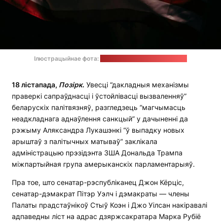
Ілюстрацыйнае фота:
cottonbro studio / pexels.com
18 лістапада,
Позірк
.
Увесці “дакладныя механізмы
праверкі сапраўднасці і ўстойлівасці вызваленняў”
беларускіх палітвязняў, разгледзець “магчымасць
неадкладнага аднаўлення санкцый” у дачыненні да
рэжыму Аляксандра Лукашэнкі “ў выпадку новых
арыштаў з палітычных матываў” заклікала
адміністрацыю прэзідэнта ЗША Дональда Трампа
міжпартыйная група амерыканскіх парламентарыяў.
Пра тое, што сенатар-рэспубліканец Джон Кёрціс,
сенатар-дэмакрат Пітэр Уэлч і дэмакраты — члены
Палаты прадстаўнікоў Стыў Коэн і Джо Уілсан накіравалі
адпаведны ліст на адрас дзяржсакратара Марка Рубіё