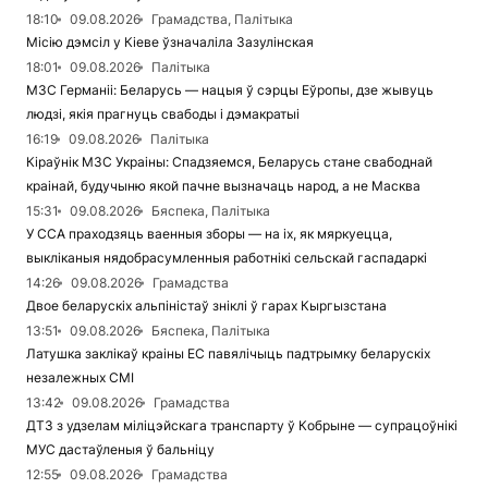
18:10
09.08.2026
Грамадства, Палітыка
Місію дэмсіл у Кіеве ўзначаліла Зазулінская
18:01
09.08.2026
Палітыка
МЗС Германіі: Беларусь — нацыя ў сэрцы Еўропы, дзе жывуць
людзі, якія прагнуць свабоды і дэмакратыі
16:19
09.08.2026
Палітыка
Кіраўнік МЗС Украіны: Спадзяемся, Беларусь стане свабоднай
краінай, будучыню якой пачне вызначаць народ, а не Масква
15:31
09.08.2026
Бяспека, Палітыка
У ССА праходзяць ваенныя зборы — на іх, як мяркуецца,
выкліканыя нядобрасумленныя работнікі сельскай гаспадаркі
14:26
09.08.2026
Грамадства
Двое беларускіх альпіністаў зніклі ў гарах Кыргызстана
13:51
09.08.2026
Бяспека, Палітыка
Латушка заклікаў краіны ЕС павялічыць падтрымку беларускіх
незалежных СМІ
13:42
09.08.2026
Грамадства
ДТЗ з удзелам міліцэйскага транспарту ў Кобрыне — супрацоўнікі
МУС дастаўленыя ў бальніцу
12:55
09.08.2026
Грамадства