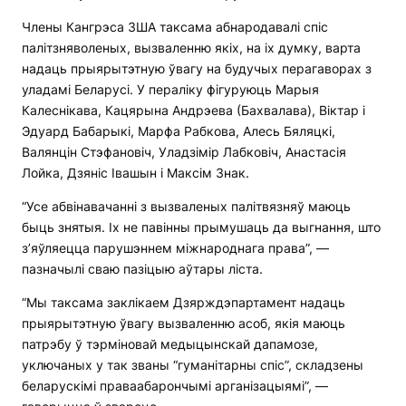
Члены Кангрэса ЗША таксама абнародавалі спіс
палітзняволеных, вызваленню якіх, на іх думку, варта
надаць прыярытэтную ўвагу на будучых перагаворах з
уладамі Беларусі. У пераліку фігуруюць Марыя
Калеснікава, Кацярына Андрэева ​​(Бахвалава), Віктар і
Эдуард Бабарыкі, Марфа Рабкова, Алесь Бяляцкі,
Валянцін Стэфановіч, Уладзімір Лабковіч, Анастасія
Лойка, Дзяніс Івашын і Максім Знак.
“Усе абвінавачанні з вызваленых палітвязняў маюць
быць знятыя. Іх не павінны прымушаць да выгнання, што
з’яўляецца парушэннем міжнароднага права”, —
пазначылі сваю пазіцыю аўтары ліста.
“Мы таксама заклікаем Дзярждэпартамент надаць
прыярытэтную ўвагу вызваленню асоб, якія маюць
патрэбу ў тэрміновай медыцынскай дапамозе,
уключаных у так званы “гуманітарны спіс”, складзены
беларускімі праваабарончымі арганізацыямі”, —