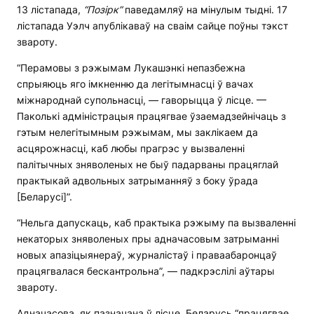
13 лістапада,
“Позірк”
паведамляў на мінулым тыдні. 17
лістапада Уэлч апублікаваў на сваім сайце поўны тэкст
звароту.
“Перамовы з рэжымам Лукашэнкі непазбежна
спрыяюць яго імкненню да легітымнасці ў вачах
міжнароднай супольнасці, — гаворыцца ў лісце. —
Паколькі адміністрацыя працягвае ўзаемадзейнічаць з
гэтым нелегітымным рэжымам, мы заклікаем да
асцярожнасці, каб любы прагрэс у вызваленні
палітычных зняволеных не быў падарваны працяглай
практыкай адвольных затрыманняў з боку ўрада
[Беларусі]”.
“Нельга дапускаць, каб практыка рэжыму па вызваленні
некаторых зняволеных пры адначасовым затрыманні
новых апазіцыянераў, журналістаў і праваабаронцаў
працягвалася бескантрольна”, — падкрэслілі аўтары
звароту.
Адначасова, як пазначана ў лісце, Беларусь “працягвае