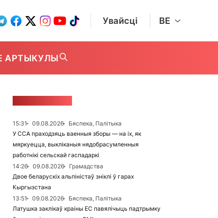
Увайсці
BE
Е АРТЫКУЛЫ
СТУЖКА НАВІН
15:31
09.08.2026
Бяспека, Палітыка
У ССА праходзяць ваенныя зборы — на іх, як
мяркуецца, выкліканыя нядобрасумленныя
работнікі сельскай гаспадаркі
14:26
09.08.2026
Грамадства
Двое беларускіх альпіністаў зніклі ў гарах
Кыргызстана
13:51
09.08.2026
Бяспека, Палітыка
Латушка заклікаў краіны ЕС павялічыць падтрымку