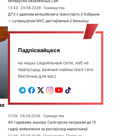
беларускіх незалежных СМІ
13:42
09.08.2026
Грамадства
ДТЗ з удзелам міліцэйскага транспарту ў Кобрыне
— супрацоўнікі МУС дастаўленыя ў бальніцу
Падпісвайцеся
на нашы сацыяльныя сеткі, каб не
прапусціць важныя навіны (калі гэта
бяспечна для вас)
ах
12:55
09.08.2026
Грамадства
45-гадоваму жыхару Салігорска пагражае да 15
гадоў зняволення за распаўсюд наркотыкаў
12:35
09.08.2026
Грамадства, Палітыка