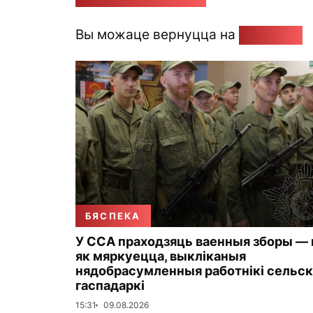
Вы можаце вернуцца на
Галоўную
БЯСПЕКА
У ССА праходзяць ваенныя зборы — н
як мяркуецца, выкліканыя
нядобрасумленныя работнікі сельс
гаспадаркі
15:31
09.08.2026