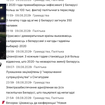
З 2020 года праваабаронцы зафіксавалі ў Беларусі
больш за 100 тыс. фактаў палітычнага пераследу
11:55
09.08.2026
Грамадства
З пачатку года ад агню ў Беларусі загінула 350
чалавек
11:16
09.08.2026
Палітыка
Еўрасаюз і дэмакратычныя краіны выказваюць
салідарнасць з беларусамі з нагоды гадавіны
выбараў-2020
09:56
09.08.2026
Грамадства, Палітыка
Ціханоўская: З кожным годам становіцца ўсё больш
відавочна, што 2020-ты незваротна змяніў Беларусь
ў
09:07
09.08.2026
Палітыка
Лукашэнка зацікаўлены ў "нарошчванні
супрацоўніцтва" з Сінгапурам
23:56
08.08.2026
Грамадства
Электразабеспячэнне адноўленае ва ўсіх
паселішчах Беларусі, што пацярпелі ад непагадзі
21:54
08.08.2026
Грамадства, Палітыка
Вячорка: Цікавасць да канферэнцыі "Новая