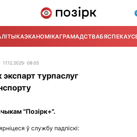
АЛІТЫКА
ЭКАНОМІКА
ГРАМАДСТВА
БЯСПЕКА
УС
17.12.2025
08:05
к экспарт турпаслуг
нспорту
чыкам "Позірк+".
ярніцеся ў службу падпіскі: