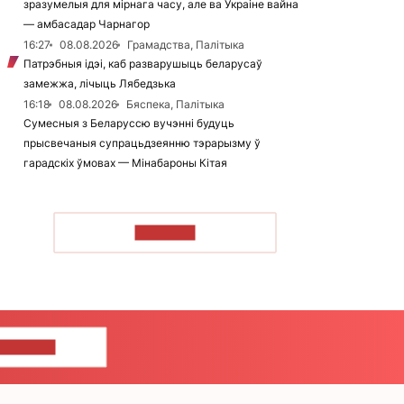
зразумелыя для мірнага часу, але ва Украіне вайна
— амбасадар Чарнагор
16:27
08.08.2026
Грамадства, Палітыка
Патрэбныя ідэі, каб разварушыць беларусаў
замежжа, лічыць Лябедзька
16:18
08.08.2026
Бяспека, Палітыка
Сумесныя з Беларуссю вучэнні будуць
прысвечаныя супрацьдзеянню тэрарызму ў
гарадскіх ўмовах — Мінабароны Кітая
ЧЫТАЦЬ
ЦЕ НАМ