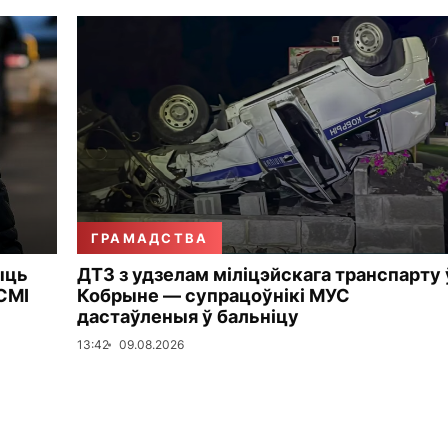
ГРАМАДСТВА
ыць
ДТЗ з удзелам міліцэйскага транспарту 
СМІ
Кобрыне — супрацоўнікі МУС
дастаўленыя ў бальніцу
13:42
09.08.2026