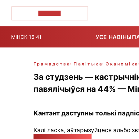
ПОЗІРК+
УСЕ НАВІНЫ
П
МІНСК 15:41
Грамадства
Палітыка
Эканоміка
За студзень — кастрычні
павялічыўся на 44% — Мі
Кантэнт даступны толькі падпіс
Калі ласка, аўтарызуйцеся альбо зв
pozirk@pozirk.online