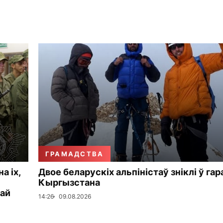
ГРАМАДСТВА
а іх,
Двое беларускіх альпіністаў зніклі ў гар
Кыргызстана
кай
14:26
09.08.2026