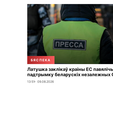
БЯСПЕКА
Латушка заклікаў краіны ЕС павяліч
падтрымку беларускіх незалежных 
13:51
09.08.2026