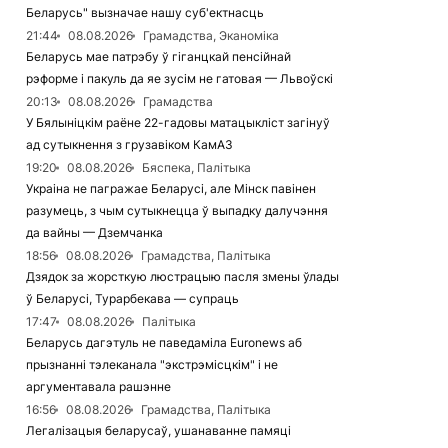
Беларусь" вызначае нашу суб'ектнасць
21:44
08.08.2026
Грамадства, Эканоміка
Беларусь мае патрэбу ў гіганцкай пенсійнай
рэформе і пакуль да яе зусім не гатовая — Львоўскі
20:13
08.08.2026
Грамадства
У Бялыніцкім раёне 22-гадовы матацыкліст загінуў
ад сутыкнення з грузавіком КамАЗ
19:20
08.08.2026
Бяспека, Палітыка
Украіна не пагражае Беларусі, але Мінск павінен
разумець, з чым сутыкнецца ў выпадку далучэння
да вайны — Дземчанка
18:56
08.08.2026
Грамадства, Палітыка
Дзядок за жорсткую люстрацыю пасля змены ўлады
ў Беларусі, Турарбекава — супраць
17:47
08.08.2026
Палітыка
Беларусь дагэтуль не паведаміла Euronews аб
прызнанні тэлеканала "экстрэмісцкім" і не
аргументавала рашэнне
16:56
08.08.2026
Грамадства, Палітыка
Легалізацыя беларусаў, ушанаванне памяці