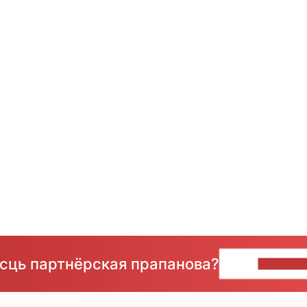
ёсць партнёрская прапанова?
НАПІШЫ