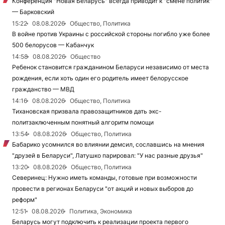
Конференция "Новая Беларусь" всегда приводит к "смене политик"
— Барковский
15:22
08.08.2026
Общество, Политика
В войне против Украины с российской стороны погибло уже более
500 белорусов — Кабанчук
14:58
08.08.2026
Общество
Ребенок становится гражданином Беларуси независимо от места
рождения, если хоть один его родитель имеет белорусское
гражданство — МВД
14:16
08.08.2026
Общество, Политика
Тихановская призвала правозащитников дать экс-
политзаключенным понятный алгоритм помощи
13:54
08.08.2026
Общество, Политика
Бабарико усомнился во влиянии демсил, сославшись на мнения
"друзей в Беларуси", Латушко парировал: "У нас разные друзья"
13:20
08.08.2026
Общество, Политика
Северинец: Нужно иметь команды, готовые при возможности
провести в регионах Беларуси "от акций и новых выборов до
реформ"
12:51
08.08.2026
Политика, Экономика
Беларусь могут подключить к реализации проекта первого