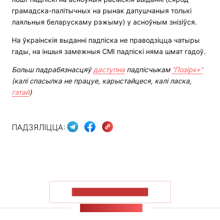
грамадска-палітычных на рынак дапушчаныя толькі
лаяльныя беларускаму рэжыму) у асноўным знізіўся.
На ўкраінскія выданні падпіска не праводзіцца чатыры
гады, на іншыя замежныя СМІ падпіскі няма шмат гадоў.
Больш падрабязнасцяў
даступна
падпісчыкам
“Позірк+”
(калі спасылка не працуе, карыстайцеся, калі ласка,
гэтай
)
ПАДЗЯЛІЦЦА:
ПАКАЗАЦЬ БОЛЬШ
СТУЖКА НАВІН