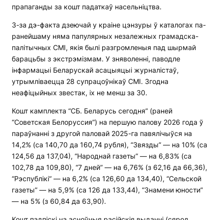
прапаганды за кошт падаткаў насельніцтва.
З-за дэ-факта дзеючай у краіне цэнзуры ў каталогах па-
ранейшаму няма папулярных незалежных грамадска-
палітычных СМІ, якія былі разгромленыя пад шырмай
барацьбы з экстрэмізмам. У зняволенні, паводле
інфармацыі Беларускай асацыяцыі журналістаў,
утрымліваецца 28 супрацоўнікаў СМІ. Згодна
неафіцыйных звестак, іх не менш за 30.
Кошт камплекта “СБ. Беларусь сегодня” (раней
“Советская Белоруссия”) на першую палову 2026 года ў
параўнанні з другой паловай 2025-га павялічыўся на
14,2% (са 140,70 да 160,74 рубля), “Звязды” — на 10% (са
124,56 да 137,04), “Народнай газеты” — на 6,83% (са
102,78 да 109,80), “7 дней” — на 6,76% (з 62,16 да 66,36),
“Рэспублікі” — на 6,2% (са 126,60 да 134,40), “Сельской
газеты” — на 5,9% (са 126 да 133,44), “Знамени юности”
— на 5% (з 60,84 да 63,90).
Кошт падпіскі на асноўныя расійскія выданні (сярод