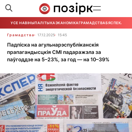
УСЕ НАВІНЫ
ПАЛІТЫКА
ЭКАНОМІКА
ГРАМАДСТВА
БЯСПЕКА
УСЕ
Грамадства
17.12.2025
15:45
Падпіска на агульнарэспубліканскія
прапагандысцкія СМІ падаражэла за
паўгоддзе на 5–23%, за год — на 10–39%