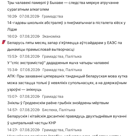
Тры чалавекі памерлі ў Быхаве — следства мяркуе атручэнне
сурагатным алкаголем
16:26
07.08.2026
Грамадства
14-гадовы школьнік абстраляў з пнеўматычнага пісталета кіёск у
Лідзе
16:02
07.08.2026
Эканоміка
Беларусь пяты месяц запар з'яўляецца аўтсайдарам у ЕАЭС па
дынаміцы прамысловай вытворчасці
15:53
07.08.2026
Грамадства, Палітыка
У "спіс экстрэмістаў" дададзеныя яшчэ чатыры чалавекі
15:34
07.08.2026
Грамадства, Палітыка
АПК: Пры захаванні цяперашніх тэндэнцый беларуская мова хутка
можа застацца толькі ў невялікіх супольнасцях, а на дзяржаўным
узроўні — знікнуць
15:07
07.08.2026
Грамадства
Зніклы ў Гродзенскім раёне грыбнік знойдзены мёртвым
14:57
07.08.2026
Бяспека, Палітыка
Беларускія і кітайскія дэсантнікі правядуць двухтыднёвыя вучэнні
ў цэнтральнай частцы КНР
14:27
07.08.2026
Грамадства, Палітыка