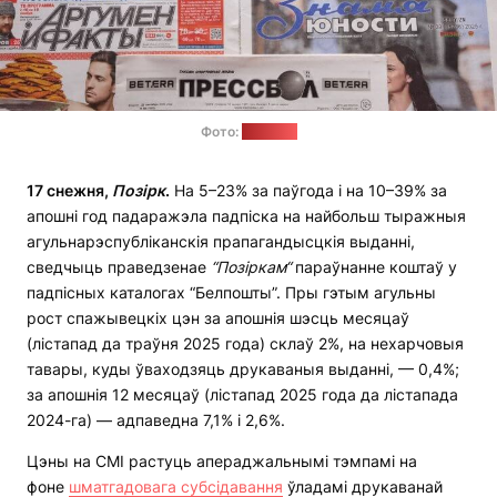
Фото:
"Позірк"
17 снежня,
Позірк
.
На 5–23% за паўгода і на 10–39% за
апошні год падаражэла падпіска на найбольш тыражныя
агульнарэспубліканскія прапагандысцкія выданні,
сведчыць праведзенае
“
П
о
зіркам
“
параўнанне коштаў у
падпісных каталогах “Белпошты”. Пры гэтым агульны
рост спажывецкіх цэн за апошнія шэсць месяцаў
(лістапад да траўня 2025 года) склаў 2%, на нехарчовыя
тавары, куды ўваходзяць друкаваныя выданні, — 0,4%;
за апошнія 12 месяцаў (лістапад 2025 года да лістапада
2024-га) — адпаведна 7,1% і 2,6%.
Цэны на СМІ растуць апераджальнымі тэмпамі на
фоне
шматгадовага субсідавання
ўладамі друкаванай