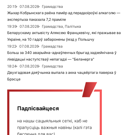
20:15
07.08.2026
Грамадства
Жыхар Кобрынскага раёна памёр ад перадазіроўкі алкаголю —
экспертыза паказала 7,2 праміле
19:39
07.08.2026
Грамадства, Палітыка
Беларускаму актывісту Аляксею Францкевічу, які пражывае ва
Украіне, на 10 гадоў забаронены ўезд у Польшчу
19:22
07.08.2026
Грамадства
Больш за 340 аварыйна-аднаўленчых брыгад задзейнічана ў
ліквідацыі наступстваў непагадзі — "Белэнерга"
18:24
07.08.2026
Грамадства
Двухгадовая дзяўчынка выпала з акна чацвёртага паверха ў
Брэсце
Падпісвайцеся
на нашы сацыяльныя сеткі, каб не
прапусціць важныя навіны (калі гэта
бяспечна для вас)