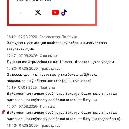
18:10
07.08.2026
Грамадства, Палітыка
За тыдзень для дзяцей палітвязняў сабрана амаль палова
заяўленай сумы
17:47
07.08.2026
Эканоміка
Лукашэнка: Стрымліванне цэн і інфляцыі застаецца за ўрадам
17:30
07.08.2026
Грамадства
За восем дзён у міліцыю паступіла больш за 2,5 тыс.
паведамленняў аб званках тэлефонных махляроў
17:15
07.08.2026
Палітыка
Вайскова-палітычнае кіраўніцтва Беларусі будзе прыцягнута да
адказнасці за саўдзел у расійскай агрэсіі — Латушка
17:07
07.08.2026
Палітыка
Вайскова-палітычнае кіраўніцтва Беларусі будзе прыцягнута да
адказнасці за саўдзел у расійскай агрэсіі — Латушка (падрабязна)
16:43
07.08.2026
Грамадства