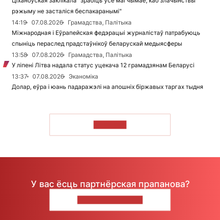
Ціханоўская заклікала "зрабіць усё магчымае, каб злачынствы
рэжыму не засталіся беспакаранымі"
14:19
07.08.2026
Грамадства, Палітыка
Міжнародная і Еўрапейская федэрацыі журналістаў патрабуюць
спыніць пераслед прадстаўнікоў беларускай медыясферы
13:58
07.08.2026
Грамадства, Палітыка
У ліпені Літва надала статус уцекача 12 грамадзянам Беларусі
13:37
07.08.2026
Эканоміка
Долар, еўра і юань падаражэлі на апошніх біржавых таргах тыдня
ЧЫТАЦЬ
У вас ёсць партнёрская прапанова?
НАПІШЫЦЕ НАМ