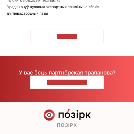
10:04
06.08.2026
Эканоміка
Урад вярнуў нулявыя экспартныя пошліны на лёгкія
вуглевадародныя газы
ЧЫТАЦЬ
У вас ёсць партнёрская прапанова?
НАПІШЫЦЕ НАМ
ПОЗІРК