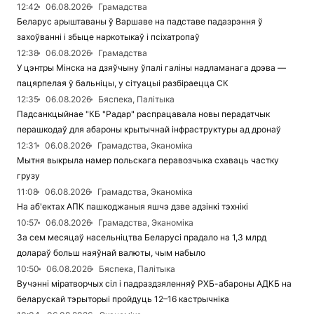
12:42
06.08.2026
Грамадства
Беларус арыштаваны ў Варшаве на падставе падазрэння ў
захоўванні і збыце наркотыкаў і псіхатропаў
12:38
06.08.2026
Грамадства
У цэнтры Мінска на дзяўчыну ўпалі галіны надламанага дрэва —
пацярпелая ў бальніцы, у сітуацыі разбіраецца СК
12:35
06.08.2026
Бяспека, Палітыка
Падсанкцыйнае "КБ "Радар" распрацавала новы перадатчык
перашкодаў для абароны крытычнай інфраструктуры ад дронаў
12:31
06.08.2026
Грамадства, Эканоміка
Мытня выкрыла намер польскага перавозчыка схаваць частку
грузу
11:08
06.08.2026
Грамадства, Эканоміка
На аб'ектах АПК пашкоджаныя яшчэ дзве адзінкі тэхнікі
10:57
06.08.2026
Грамадства, Эканоміка
За сем месяцаў насельніцтва Беларусі прадало на 1,3 млрд
долараў больш наяўнай валюты, чым набыло
10:50
06.08.2026
Бяспека, Палітыка
Вучэнні міратворчых сіл і падраздзяленняў РХБ-абароны АДКБ на
беларускай тэрыторыі пройдуць 12–16 кастрычніка