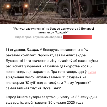
"Рытуал заступлення" на баявое дзяжурства ў Беларусі
комплексу “Арэшнік”
Відэа: прэс-служба Мінабароны
Стоп-кадр: “Позірк”
11 студзеня,
Позірк
.
У Беларусь не завезены з РФ
ракетны комплекс “Арэшнік”, заявы Аляксандра
Лукашэнкі і яго атачэння з ліку сілавікоў аб пастаноўцы
расійскага ўзбраення на баявое дзяжурства носяць
прапагандысцкі характар. Пра гэта гаворыцца ў
відэа
аб’яднання BelPol, апублікаваным 11 студзеня на
платформе “Ютуб” пад загалоўкам “Чаму “Арэшнік” —
самая вялікая хлусня Лукашэнкі”.
Сярод іншага аўтары звяртаюць увагу на 35-секундны
відэаролік, апублікаваны 30 снежня 2025 года