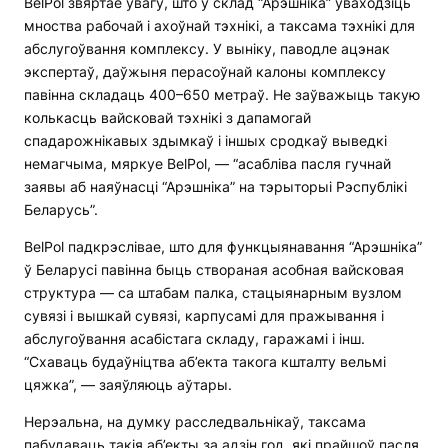
BelPol звяртае ўвагу, што ў склад “Арэшніка” ўваходзіць
мноства рабочай і ахоўнай тэхнікі, а таксама тэхнікі для
абслугоўвання комплексу. У выніку, паводле ацэнак
экспертаў, даўжыня перасоўнай калоны комплексу
павінна складаць 400–650 метраў. Не заўважыць такую
колькасць вайсковай тэхнікі з дапамогай
спадарожнікавых здымкаў і іншых сродкаў выведкі
немагчыма, мяркуе BelPol, — “асабліва пасля гучнай
заявы аб наяўнасці “Арэшніка” на тэрыторыі Рэспублікі
Беларусь”.
BelPol падкрэслівае, што для функцыянавання “Арэшніка”
ў Беларусі павінна быць створаная асобная вайсковая
структура — са штабам палка, стацыянарным вузлом
сувязі і вышкай сувязі, карпусамі для пражывання і
абслугоўвання асабістага складу, гаражамі і інш.
“Схаваць будаўніцтва аб’екта такога кшталту вельмі
цяжка”, — заяўляюць аўтары.
Нерэальна, на думку расследвальнікаў, таксама
пабудаваць такія аб’екты за адзін год, які прайшоў пасля