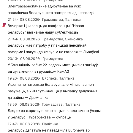
Электразабеспячэнне адноўленае ва ўсіх
паселішчах Беларусі, што пацярпелі ад непагадзі
21:54
08.08.2026
Грамадства, Палітыка
Вячорка: Цікавасць да канферэнцыі "Новая
Беларусь" вызначае нашу суб'ектнасць
21:44
08.08.2026
Грамадства, Эканоміка
Беларусь мае патрэбу ў гіганцкай пенсійнай
рэформе і пакуль да яе зусім не гатовая — Львоўскі
20:13
08.08.2026
Грамадства
У Бялыніцкім раёне 22-гадовы матацыкліст загінуў
ад сутыкнення з грузавіком КамАЗ
19:20
08.08.2026
Бяспека, Палітыка
Украіна не пагражае Беларусі, але Мінск павінен
разумець, з чым сутыкнецца ў выпадку далучэння
да вайны — Дземчанка
18:56
08.08.2026
Грамадства, Палітыка
Дзядок за жорсткую люстрацыю пасля змены ўлады
ў Беларусі, Турарбекава — супраць
17:47
08.08.2026
Палітыка
Беларусь дагэтуль не паведаміла Euronews аб