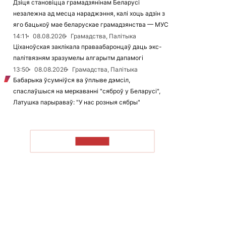
Дзіця становіцца грамадзянінам Беларусі
незалежна ад месца нараджэння, калі хоць адзін з
яго бацькоў мае беларускае грамадзянства — МУС
14:11
08.08.2026
Грамадства, Палітыка
Ціханоўская заклікала праваабаронцаў даць экс-
палітвязням зразумелы алгарытм дапамогі
13:50
08.08.2026
Грамадства, Палітыка
Бабарыка ўсумніўся ва ўплыве дэмсіл,
спаслаўшыся на меркаванні "сяброў у Беларусі",
Латушка парыраваў: "У нас розныя сябры"
ЧЫТАЦЬ