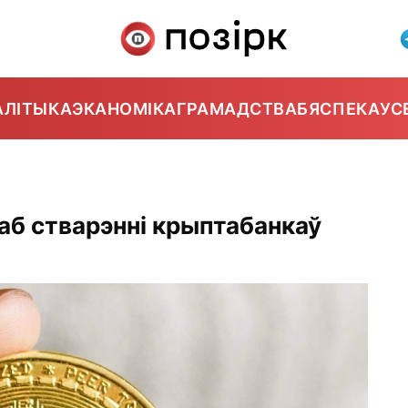
АЛІТЫКА
ЭКАНОМІКА
ГРАМАДСТВА
БЯСПЕКА
УС
аб стварэнні крыптабанкаў