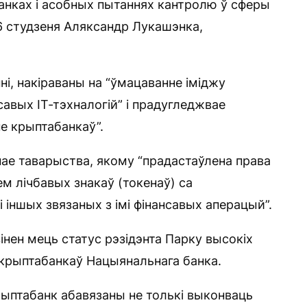
анках і асобных пытаннях кантролю ў сферы
16 студзеня Аляксандр Лукашэнка,
і, накіраваны на “ўмацаванне іміджу
савых ІТ-тэхналогій” і прадугледжвае
не крыптабанкаў”.
е таварыства, якому “прадастаўлена права
 лічбавых знакаў (токенаў) са
 іншых звязаных з імі фінансавых аперацый”.
інен мець статус рэзідэнта Парку высокіх
 крыптабанкаў Нацыянальнага банка.
ыптабанк абавязаны не толькі выконваць