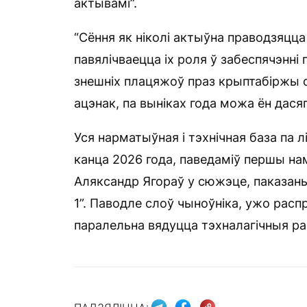
актывамі”.
“Сёння як ніколі актыўна праводзяцца
павялічваецца іх роля ў забеспячэнні 
знешніх плацяжоў праз крыптабіржы с
ацэнак, па выніках года можа ён дася
Уся нарматыўная і тэхнічная база па 
канца 2026 года, паведаміў першы на
Аляксандр Ягораў у сюжэце, паказаны
1”. Паводле слоў чыноўніка, ужо расп
паралельна вядуцца тэхналагічныя ра