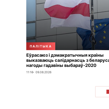
ПАЛІТЫКА
Еўрасаюз і дэмакратычныя краіны
выказваюць салідарнасць з беларуса
нагоды гадавіны выбараў-2020
11:16
09.08.2026