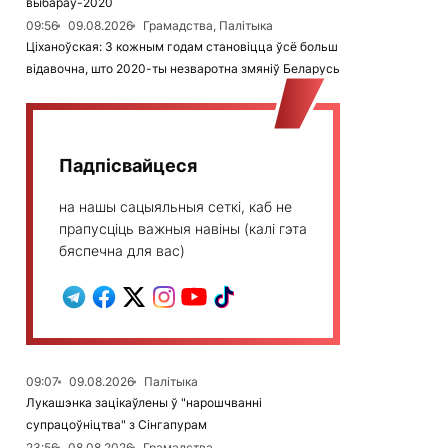
выбараў-2020
09:56
09.08.2026
Грамадства, Палітыка
Ціханоўская: З кожным годам становіцца ўсё больш
відавочна, што 2020-ты незваротна змяніў Беларусь
Падпісвайцеся
на нашы сацыяльныя сеткі, каб не
прапусціць важныя навіны (калі гэта
бяспечна для вас)
09:07
09.08.2026
Палітыка
Лукашэнка зацікаўлены ў "нарошчванні
супрацоўніцтва" з Сінгапурам
23:56
08.08.2026
Грамадства