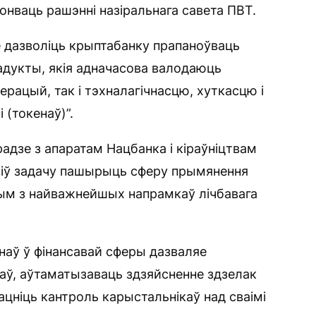
конваць рашэнні назіральнага савета ПВТ.
 дазволіць крыптабанку прапаноўваць
адукты, якія адначасова валодаюць
ерацый, так і тэхналагічнасцю, хуткасцю і
 (токенаў)”.
адзе з апаратам Нацбанка і кіраўніцтвам
тавіў задачу пашырыць сферу прымянення
дным з найважнейшых напрамкаў лічбавага
наў ў фінансавай сферы дазваляе
каў, аўтаматызаваць здзяйсненне здзелак
цніць кантроль карыстальнікаў над сваімі