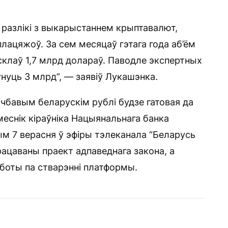
 разлікі з выкарыстаннем крыптавалют,
плацяжоў. За сем месяцаў гэтага года аб’ём
клаў 1,7 млрд долараў. Паводле экспертных
гнуць 3 млрд”, — заявіў Лукашэнка.
лічбавым беларускім рублі будзе гатовая да
меснік кіраўніка Нацыянальнага банка
м 7 верасня ў эфіры тэлеканала “Беларусь
рацаваны праект адпаведнага закона, а
боты па стварэнні платформы.