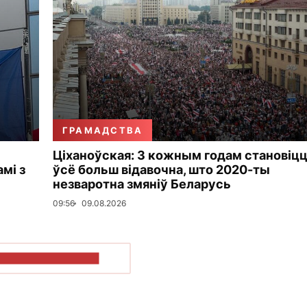
ГРАМАДСТВА
Ціханоўская: З кожным годам становіц
мі з
ўсё больш відавочна, што 2020-ты
незваротна змяніў Беларусь
09:56
09.08.2026
ПАКАЗАЦЬ БОЛЬШ