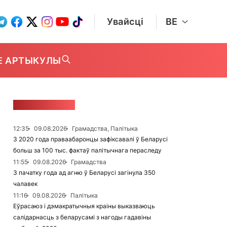
Увайсці
BE
Е АРТЫКУЛЫ
СТУЖКА НАВІН
12:35
09.08.2026
Грамадства, Палітыка
З 2020 года праваабаронцы зафіксавалі ў Беларусі
больш за 100 тыс. фактаў палітычнага пераследу
11:55
09.08.2026
Грамадства
З пачатку года ад агню ў Беларусі загінула 350
чалавек
11:16
09.08.2026
Палітыка
Еўрасаюз і дэмакратычныя краіны выказваюць
салідарнасць з беларусамі з нагоды гадавіны