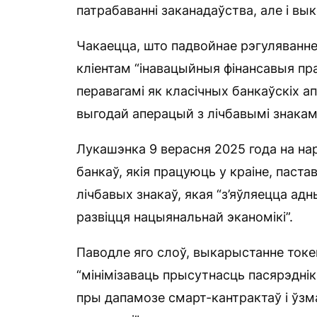
патрабаванні заканадаўства, але і вы
Чакаецца, што падвойнае рэгуляванне
кліентам “інавацыйныя фінансавыя пр
перавагамі як класічных банкаўскіх ап
выгодай аперацый з лічбавымі знакамі
Лукашэнка 9 верасня 2025 года на нар
банкаў, якія працуюць у краіне, пас
лічбавых знакаў, якая “з’яўляецца а
развіцця нацыянальнай эканомікі”.
Паводле яго слоў, выкарыстанне токе
“мінімізаваць прысутнасць пасярэдні
пры дапамозе смарт-кантрактаў і ўзма