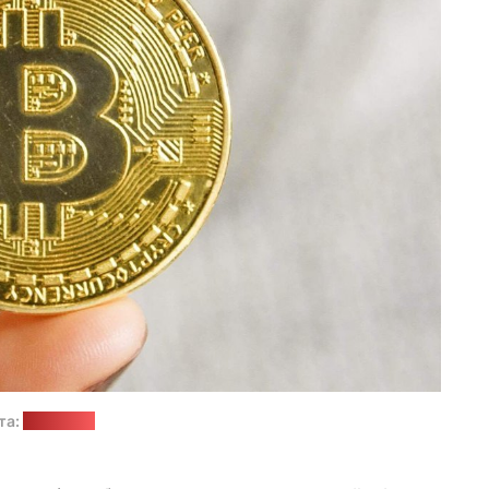
та:
iXBT.com