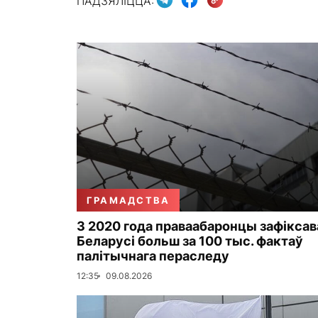
ПАДЗЯЛІЦЦА:
ГРАМАДСТВА
З 2020 года праваабаронцы зафіксав
Беларусі больш за 100 тыс. фактаў
палітычнага пераследу
12:35
09.08.2026