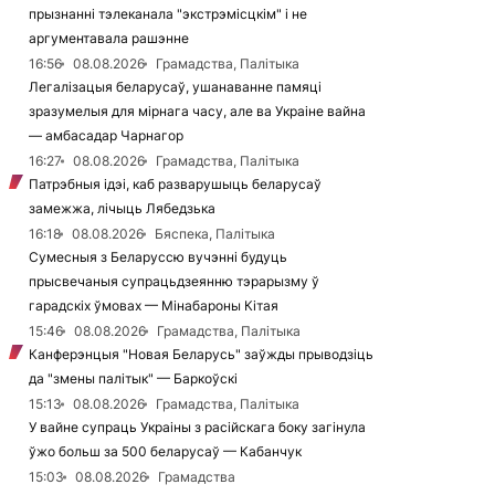
прызнанні тэлеканала "экстрэмісцкім" і не
аргументавала рашэнне
16:56
08.08.2026
Грамадства, Палітыка
Легалізацыя беларусаў, ушанаванне памяці
зразумелыя для мірнага часу, але ва Украіне вайна
— амбасадар Чарнагор
16:27
08.08.2026
Грамадства, Палітыка
Патрэбныя ідэі, каб разварушыць беларусаў
замежжа, лічыць Лябедзька
16:18
08.08.2026
Бяспека, Палітыка
Сумесныя з Беларуссю вучэнні будуць
прысвечаныя супрацьдзеянню тэрарызму ў
гарадскіх ўмовах — Мінабароны Кітая
15:46
08.08.2026
Грамадства, Палітыка
Канферэнцыя "Новая Беларусь" заўжды прыводзіць
да "змены палітык" — Баркоўскі
15:13
08.08.2026
Грамадства, Палітыка
У вайне супраць Украіны з расійскага боку загінула
ўжо больш за 500 беларусаў — Кабанчук
15:03
08.08.2026
Грамадства