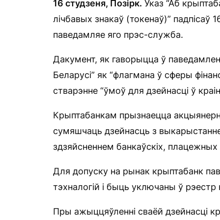
16 студзеня,
Позірк.
Указ “Аб крыптаб
лічбавых знакаў (токенаў)” падпісаў 
паведамляе яго прэс-служба.
Дакумент, як гаворыцца ў паведамленн
Беларусі” як “флагмана ў сферы фінан
стварэнне “ўмоў для дзейнасці ў краі
Крыптабанкам прызнаецца акцыянерна
сумяшчаць дзейнасць з выкарыстаннем
здзяйсненнем банкаўскіх, плацежных і
Для допуску на рынак крыптабанк пав
тэхналогій і быць уключаны ў рэестр
Пры ажыццяўленні сваёй дзейнасці кр