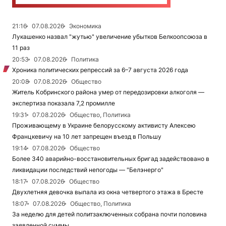
21:16
07.08.2026
Экономика
Лукашенко назвал "жутью" увеличение убытков Белкоопсоюза в
11 раз
20:53
07.08.2026
Политика
Хроника политических репрессий за 6–7 августа 2026 года
20:08
07.08.2026
Общество
Житель Кобринского района умер от передозировки алкоголя —
экспертиза показала 7,2 промилле
19:31
07.08.2026
Общество, Политика
Проживающему в Украине белорусскому активисту Алексею
Францкевичу на 10 лет запрещен въезд в Польшу
19:14
07.08.2026
Общество
Более 340 аварийно-восстановительных бригад задействовано в
ликвидации последствий непогоды — "Белэнерго"
18:17
07.08.2026
Общество
Двухлетняя девочка выпала из окна четвертого этажа в Бресте
18:07
07.08.2026
Общество, Политика
За неделю для детей политзаключенных собрана почти половина
заявленной суммы