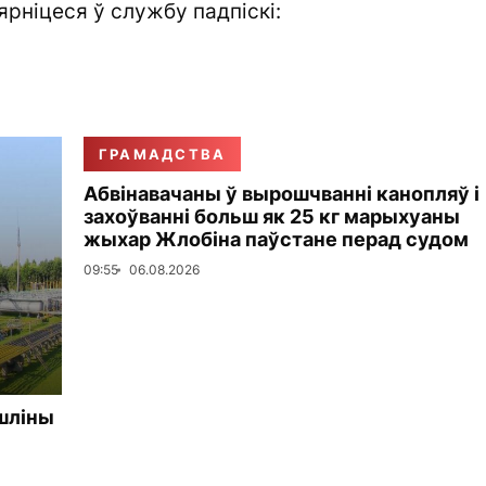
ярніцеся ў службу падпіскі:
ГРАМАДСТВА
Абвінавачаны ў вырошчванні канопляў і
захоўванні больш як 25 кг марыхуаны
жыхар Жлобіна паўстане перад судом
09:55
06.08.2026
шліны