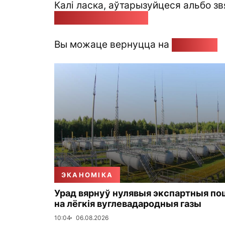
Калі ласка, аўтарызуйцеся альбо зв
pozirk@pozirk.online
Вы можаце вернуцца на
Галоўную
ЭКАНОМІКА
Урад вярнуў нулявыя экспартныя по
на лёгкія вуглевадародныя газы
10:04
06.08.2026