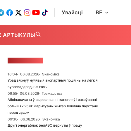
Увайсці
BE
Е АРТЫКУЛЫ
СТУЖКА НАВІН
10:04
06.08.2026
Эканоміка
Урад вярнуў нулявыя экспартныя пошліны на лёгкія
вуглевадародныя газы
09:55
06.08.2026
Грамадства
Абвінавачаны ў вырошчванні канопляў і захоўванні
больш як 25 кг марыхуаны жыхар Жлобіна паўстане
перад судом
09:30
06.08.2026
Эканоміка
Другі энергаблок БелАЭС вернуты ў працу