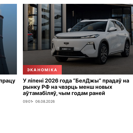
ЭКАНОМІКА
 працу
У ліпені 2026 года “БелДжы” прадаў на
рынку РФ на чвэрць менш новых
аўтамабіляў, чым годам раней
09:01
06.08.2026