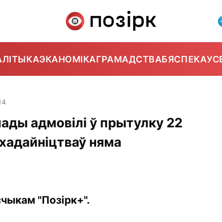
АЛІТЫКА
ЭКАНОМІКА
ГРАМАДСТВА
БЯСПЕКА
УС
14
ўлады адмовілі ў прытулку 22
хадайніцтваў няма
чыкам "Позірк+".