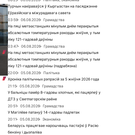
Турчын накіраваўся ў Кыргызстан на пасяджэнне
Еўразійскага міжурадавага савета
03:59
06.08.2026
Грамадства
На пяці метэастанцыях мінулым днём перакрытыя
абсалютныя тэмпературныя рэкорды жніўня, у тым
ліку 121-гадовай даўніны
03:47
06.08.2026
Грамадства
На пяці метэастанцыях мінулым днём перакрытыя
абсалютныя тэмпературныя рэкорды жніўня, у тым
ліку 121-гадовай даўніны (падрабязна)
22:00
05.08.2026
Палітыка
Хроніка палітычных рэпрэсій за 5 жніўня 2026 года
21:15
05.08.2026
Грамадства
У бальніцы памёр 8-гадовы хлопчык, які пацярпеў у
ДТЗ у Светлагорскім раёне
20:51
05.08.2026
Грамадства
У Магілёве патануў 14-гадовы падлетак
20:11
05.08.2026
Эканоміка
Беларусь працягвае нарошчваць пастаўкі ў Расію
бензіну і дызпаліва