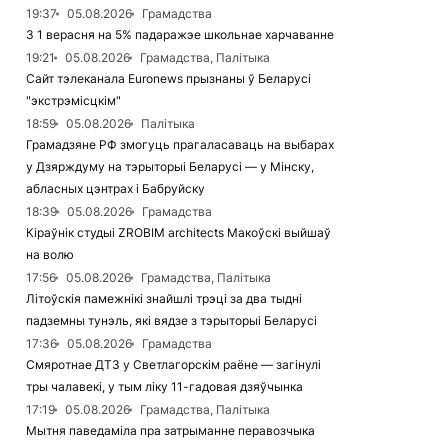
19:37
05.08.2026
Грамадства
З 1 верасня на 5% падаражэе школьнае харчаванне
19:21
05.08.2026
Грамадства, Палітыка
Сайт тэлеканала Euronews прызнаны ў Беларусі
"экстрэмісцкім"
18:59
05.08.2026
Палітыка
Грамадзяне РФ змогуць прагаласаваць на выбарах
у Дзярждуму на тэрыторыі Беларусі — у Мінску,
абласных цэнтрах і Бабруйску
18:39
05.08.2026
Грамадства
Кіраўнік студыі ZROBIM architects Макоўскі выйшаў
на волю
17:56
05.08.2026
Грамадства, Палітыка
Літоўскія памежнікі знайшлі трэці за два тыдні
падземны тунэль, які вядзе з тэрыторыі Беларусі
17:36
05.08.2026
Грамадства
Смяротнае ДТЗ у Светлагорскім раёне — загінулі
тры чалавекі, у тым ліку 11-гадовая дзяўчынка
17:19
05.08.2026
Грамадства, Палітыка
Мытня паведаміла пра затрыманне перавозчыка