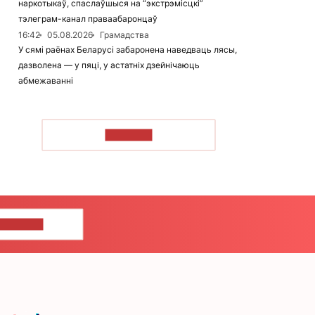
наркотыкаў, спаслаўшыся на “экстрэмісцкі”
тэлеграм-канал праваабаронцаў
16:42
05.08.2026
Грамадства
У сямі раёнах Беларусі забаронена наведваць лясы,
дазволена — у пяці, у астатніх дзейнічаюць
абмежаванні
ЧЫТАЦЬ
ЦЕ НАМ