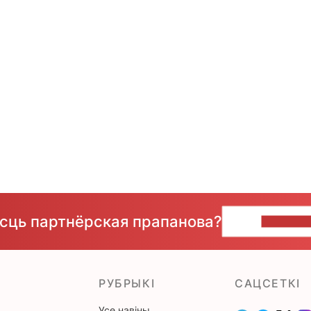
ёсць партнёрская прапанова?
НАПІШЫ
РУБРЫКІ
САЦСЕТКІ
Усе навіны