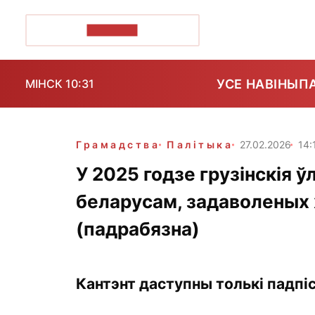
ПОЗІРК+
УСЕ НАВІНЫ
П
МІНСК 10:31
Грамадства
Палітыка
27.02.2026
14:
У 2025 годзе грузінскія 
беларусам, задаволеных 
(падрабязна)
Кантэнт даступны толькі падпіс