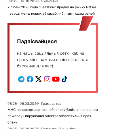
09:01
06.08.2026
Эканоміка
У ліпені 2026 года “БелДжы” прадаў на рынку РФ на
чвэрць менш новых аўтамабіляў, чым годам раней
Падпісвайцеся
на нашы сацыяльныя сеткі, каб не
прапусціць важныя навіны (калі гэта
бяспечна для вас)
08:28
06.08.2026
Грамадства
МНС папярэджвае пра небяспеку ўзнікнення лясных
пажараў і парушэння электразабеспячэння праз
спёку
08:25
06.08.2026
Палітыка, Эканоміка