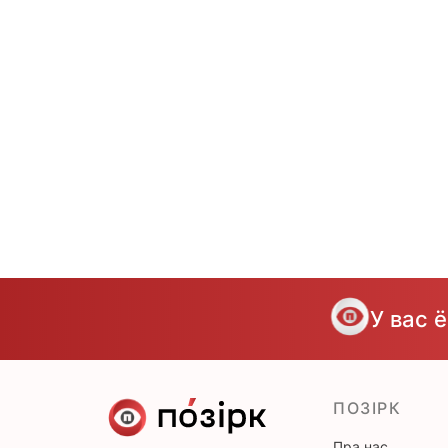
У вас 
ПОЗІРК
Пра нас