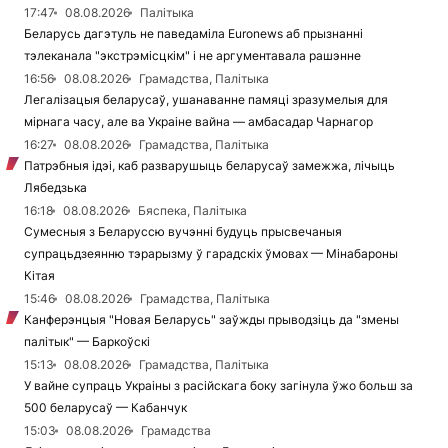
17:47
08.08.2026
Палітыка
Беларусь дагэтуль не паведаміла Euronews аб прызнанні
тэлеканала "экстрэмісцкім" і не аргументавала рашэнне
16:56
08.08.2026
Грамадства, Палітыка
Легалізацыя беларусаў, ушанаванне памяці зразумелыя для
мірнага часу, але ва Украіне вайна — амбасадар Чарнагор
16:27
08.08.2026
Грамадства, Палітыка
Патрэбныя ідэі, каб разварушыць беларусаў замежжа, лічыць
Лябедзька
16:18
08.08.2026
Бяспека, Палітыка
Сумесныя з Беларуссю вучэнні будуць прысвечаныя
супрацьдзеянню тэрарызму ў гарадскіх ўмовах — Мінабароны
Кітая
15:46
08.08.2026
Грамадства, Палітыка
Канферэнцыя "Новая Беларусь" заўжды прыводзіць да "змены
палітык" — Баркоўскі
15:13
08.08.2026
Грамадства, Палітыка
У вайне супраць Украіны з расійскага боку загінула ўжо больш за
500 беларусаў — Кабанчук
15:03
08.08.2026
Грамадства