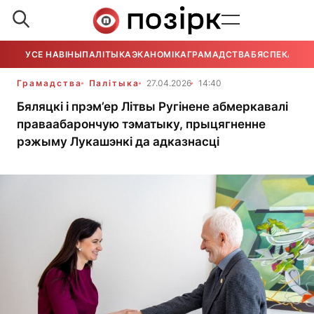
УСЕ НАВІНЫ
ПАЛІТЫКА
ЭКАНОМІКА
ГРАМАДСТВА
БЯСПЕКА
УСЕ
Грамадства
Палітыка
27.04.2026
14:40
Бяляцкі і прэм’ер Літвы Ругінене абмеркавалі
праваабарончую тэматыку, прыцягненне
рэжыму Лукашэнкі да адказнасці