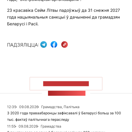
23 красавіка Сейм Літвы падоўжыў да 31 снежня 2027
года нацыянальныя санкцыі ў дачыненні да грамадзян
Беларусі і Расіі.
ПАДЗЯЛІЦЦА:
ПАКАЗАЦЬ БОЛЬШ
СТУЖКА НАВІН
12:35
09.08.2026
Грамадства, Палітыка
З 2020 года праваабаронцы зафіксавалі ў Беларусі больш за 100
тыс. фактаў палітычнага пераследу
11:55
09.08.2026
Грамадства