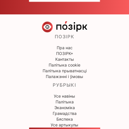
ПОЗІРК
Пра нас
ПОЗІРК+
Кантакты
Палітыка cookie
Палітыка прыватнасці
Палажэнні і ўмовы
РУБРЫКІ
Усе навіны
Палітыка
Эканоміка
Грамадства
Бяспека
Усе артыкулы