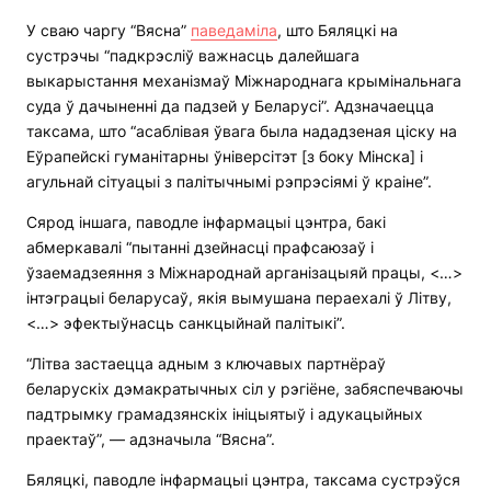
У сваю чаргу “Вясна”
паведаміла
, што Бяляцкі на
сустрэчы “падкрэсліў важнасць далейшага
выкарыстання механізмаў Міжнароднага крымінальнага
суда ў дачыненні да падзей у Беларусі”. Адзначаецца
таксама, што “асаблівая ўвага была нададзеная ціску на
Еўрапейскі гуманітарны ўніверсітэт [з боку Мінска] і
агульнай сітуацыі з палітычнымі рэпрэсіямі ў краіне”.
Сярод іншага, паводле інфармацыі цэнтра, бакі
абмеркавалі “пытанні дзейнасці прафсаюзаў і
ўзаемадзеяння з Міжнароднай арганізацыяй працы, <…>
інтэграцыі беларусаў, якія вымушана пераехалі ў Літву,
<…> эфектыўнасць санкцыйнай палітыкі”.
“Літва застаецца адным з ключавых партнёраў
беларускіх дэмакратычных сіл у рэгіёне, забяспечваючы
падтрымку грамадзянскіх ініцыятыў і адукацыйных
праектаў”, — адзначыла “Вясна”.
Бяляцкі, паводле інфармацыі цэнтра, таксама сустрэўся