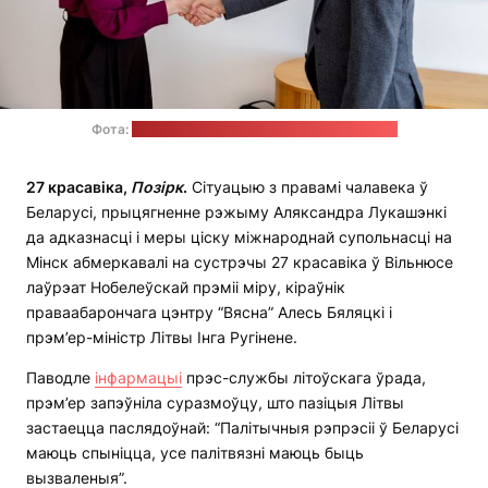
Фота:
Laima Penek / прэс-служба ўрада Літвы
27 красавіка,
Позірк
.
Сітуацыю з правамі чалавека ў
Беларусі, прыцягненне рэжыму Аляксандра Лукашэнкі
да адказнасці і меры ціску міжнароднай супольнасці на
Мінск абмеркавалі на сустрэчы 27 красавіка ў Вільнюсе
лаўрэат Нобелеўскай прэміі міру, кіраўнік
праваабарончага цэнтру “Вясна” Алесь Бяляцкі і
прэм’ер-міністр Літвы Інга Ругінене.
Паводле
інфармацыі
прэс-службы літоўскага ўрада,
прэм’ер запэўніла суразмоўцу, што пазіцыя Літвы
застаецца паслядоўнай: “Палітычныя рэпрэсіі ў Беларусі
маюць спыніцца, усе палітвязні маюць быць
вызваленыя”.