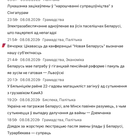
Лукашэнка зацікаўлены ў "нарошчванні супрацоўніцтва" з
Сінгапурам
23:56
08.08.2026
Грамадства
Электразабеспячэнне адноўленае ва ўсіх паселішчах Беларусі,
што пацярпелі ад непагадзі
21:54
08.08.2026
Грамадства, Палітыка
Вячорка: Цікавасць да канферэнцыі "Новая Беларусь" вызначае
нашу суб'ектнасць
21:44
08.08.2026
Грамадства, Эканоміка
Беларусь мае патрэбу ў гіганцкай пенсійнай рэформе і пакуль да
яе зусім не гатовая — Львоўскі
20:13
08.08.2026
Грамадства
У Бялыніцкім раёне 22-гадовы матацыкліст загінуў ад сутыкнення
з грузавіком КамАЗ
19:20
08.08.2026
Бяспека, Палітыка
Украіна не пагражае Беларусі, але Мінск павінен разумець, з чым
сутыкнецца ў выпадку далучэння да вайны — Дземчанка
18:56
08.08.2026
Грамадства, Палітыка
Дзядок за жорсткую люстрацыю пасля змены ўлады ў Беларусі,
Турарбекава — супраць