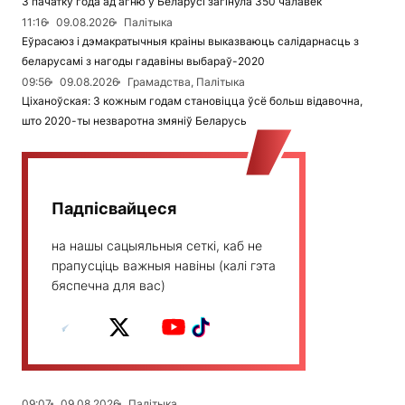
З пачатку года ад агню ў Беларусі загінула 350 чалавек
11:16
09.08.2026
Палітыка
Еўрасаюз і дэмакратычныя краіны выказваюць салідарнасць з
беларусамі з нагоды гадавіны выбараў-2020
09:56
09.08.2026
Грамадства, Палітыка
Ціханоўская: З кожным годам становіцца ўсё больш відавочна,
што 2020-ты незваротна змяніў Беларусь
Падпісвайцеся
на нашы сацыяльныя сеткі, каб не
прапусціць важныя навіны (калі гэта
бяспечна для вас)
09:07
09.08.2026
Палітыка