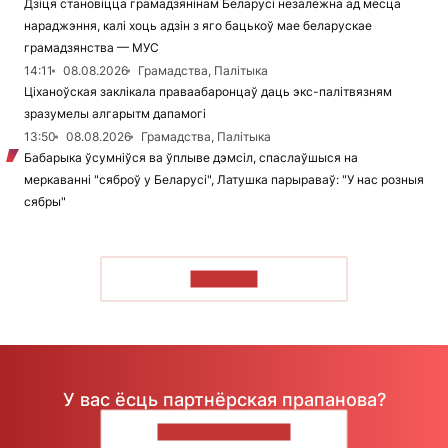
Дзіця становіцца грамадзянінам Беларусі незалежна ад месца
нараджэння, калі хоць адзін з яго бацькоў мае беларускае
грамадзянства — МУС
14:11
08.08.2026
Грамадства, Палітыка
Ціханоўская заклікала праваабаронцаў даць экс-палітвязням
зразумелы алгарытм дапамогі
13:50
08.08.2026
Грамадства, Палітыка
Бабарыка ўсумніўся ва ўплыве дэмсіл, спаслаўшыся на
меркаванні "сяброў у Беларусі", Латушка парыраваў: "У нас розныя
сябры"
ЧЫТАЦЬ
У вас ёсць партнёрская прапанова?
НАПІШЫЦЕ НАМ