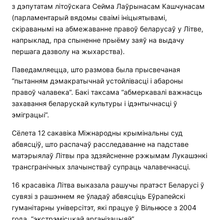
з дэпутатам літоўскага Сейма Лаўрынасам Кашчунасам
(парламентарый вядомы сваімі ініцыятывамі,
скіраванымі на абмежаванне правоў беларусаў у Літве,
напрыклад, пра спыненне прыёму заяў на выдачу
першага дазволу на жыхарства).
Паведамляецца, што размова была прысвечаная
“пытанням дэмакратычнай устойлівасці і абароны
правоў чалавека”. Бакі таксама “абмеркавалі важнасць
захавання беларускай культуры і ідэнтычнасці ў
эміграцыі”.
Сёлета 12 сакавіка Міжнародны крымінальны суд
абвясціў, што распачаў расследаванне на падставе
матэрыялаў Літвы пра здзяйсненне рэжымам Лукашэнкі
трансгранічных злачынстваў супраць чалавечнасці.
16 красавіка Літва выказала рашучы пратэст Беларусі ў
сувязі з рашэннем яе ўладаў абвясціць Еўрапейскі
гуманітарны універсітэт, які працуе ў Вільнюсе з 2004
года, “экстрэмісцкай арганізацыяй”.