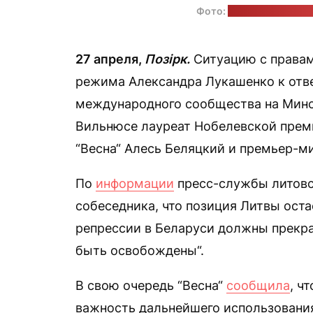
Фото:
Laima Penek / п
27 апреля,
Позірк.
Ситуацию с правам
режима Александра Лукашенко к отв
международного сообщества на Минск
Вильнюсе лауреат Нобелевской преми
“Весна“ Алесь Беляцкий и премьер-м
По
информации
пресс-службы литовс
собеседника, что позиция Литвы ост
репрессии в Беларуси должны прекр
быть освобождены“.
В свою очередь “Весна“
сообщила
, ч
важность дальнейшего использовани