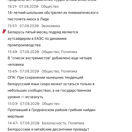
16:21
07.08.2026
Общество
14-летний школьник обстрелял из пневматического
пистолета киоск в Лиде
15:57
07.08.2026
Экономика
Беларусь пятый месяц подряд является
аутсайдером в ЕАЭС по динамике
промпроизводства
15:49
07.08.2026
Общество, Политика
В “список экстремистов“ добавлено еще четыре
человека
15:45
07.08.2026
Общество, Политика
ОПК: При сохранении нынешних тенденций
белорусский язык скоро может остаться только в
небольших сообществах, а на государственном
уровне — исчезнуть
15:03
07.08.2026
Общество
Пропавший в Гродненском районе грибник найден
мертвым
14:47
07.08.2026
Безопасность, Политика
Белорусские и китайские десантники проведут