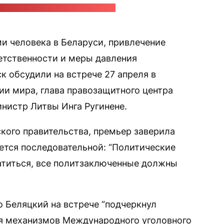
ресс-служба правительства Литвы
и человека в Беларуси, привлечение
етственности и меры давления
 обсудили на встрече 27 апреля в
и мира, глава правозащитного центра
инистр Литвы Инга Ругинене.
кого правительства, премьер заверила
ается последовательной: “Политические
атиться, все политзаключенные должны
то Беляцкий на встрече “подчеркнул
я механизмов Международного уголовного