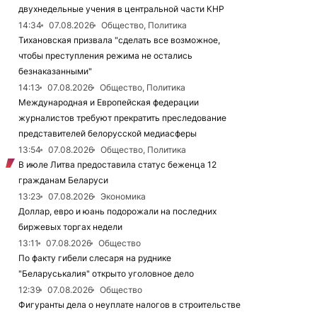
двухнедельные учения в центральной части КНР
14:34
07.08.2026
Общество, Политика
Тихановская призвала "сделать все возможное,
чтобы преступления режима не остались
безнаказанными"
14:13
07.08.2026
Общество, Политика
Международная и Европейская федерации
журналистов требуют прекратить преследование
представителей белорусской медиасферы
13:54
07.08.2026
Общество, Политика
В июле Литва предоставила статус беженца 12
гражданам Беларуси
13:23
07.08.2026
Экономика
Доллар, евро и юань подорожали на последних
биржевых торгах недели
13:11
07.08.2026
Общество
По факту гибели слесаря на руднике
"Беларуськалия" открыто уголовное дело
12:39
07.08.2026
Общество
Фигуранты дела о неуплате налогов в строительстве