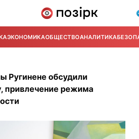
КА
ЭКОНОМИКА
ОБЩЕСТВО
АНАЛИТИКА
БЕЗОП
вы Ругинене обсудили
, привлечение режима
ности