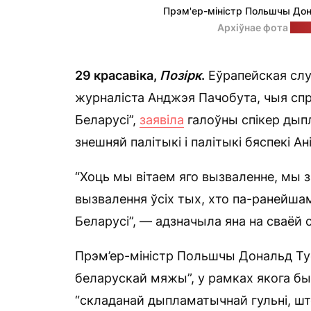
Прэм'ер-міністр Польшчы Дон
Архіўнае фота
на 
29 красавіка,
Позірк
.
Еўрапейская слу
журналіста Анджэя Пачобута, чыя спр
Беларусі”,
заявіла
галоўны спікер дып
знешняй палітыкі і палітыкі бяспекі Ані
“Хоць мы вітаем яго вызваленне, мы з
вызвалення ўсіх тых, хто па-ранейшам
Беларусі”, — адзначыла яна на сваёй
Прэм’ер-міністр Польшчы Дональд Т
беларускай мяжы”, у рамках якога бы
“складанай дыпламатычнай гульні, шт