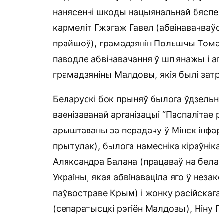
нанясенні шкоды нацыянальнай бяспец
кармеліт Гжэгаж Гавел (абвінавачваў
прайшоў), грамадзянін Польшчы Томаш
паводле абвінавачання ў шпіянажы і а
грамадзяніны Малдовы, якія былі затр
Беларускі бок прыняў былога ўдзельні
ваенізаванай арганізацыі “Паспалітае
арыштаваны за перадачу ў Мінск інф
прытулак), былога намесніка кіраўні
Аляксандра Балана (працаваў на бел
Украіны, якая абвінаваціла яго ў нез
паўвостраве Крым) і жонку расійскаг
(сепаратысцкі рэгіён Малдовы), Ніну 