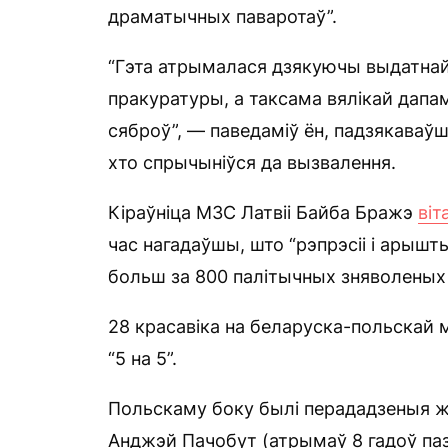
драматычных паваротаў”.
“Гэта атрымалася дзякуючы выдатнай
пракуратуры, а таксама вялікай дапа
сяброў”, — паведаміў ён, падзякаваўшы
хто спрычыніўся да вызвалення.
Кіраўніца МЗС Латвіі Байба Бражэ
віт
час нагадаўшы, што “рэпрэсіі і арыш
больш за 800 палітычных зняволеных 
28 красавіка на беларуска-польскай
“5 на 5”.
Польскаму боку былі перададзеныя ж
Анджэй Пачобут (атрымаў 8 гадоў паз