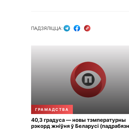
ПАДЗЯЛІЦЦА:
ГРАМАДСТВА
40,3 градуса — новы тэмпературны
рэкорд жніўня ў Беларусі (падрабязн