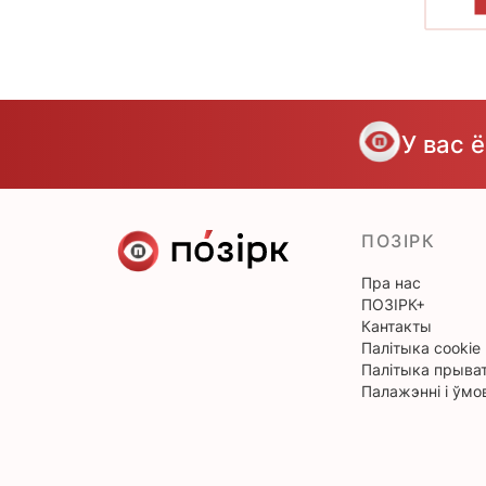
У вас 
ПОЗІРК
Пра нас
ПОЗІРК+
Кантакты
Палітыка cookie
Палітыка прыват
Палажэнні і ўмо