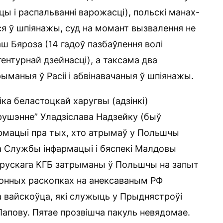
ы і распальванні варожасці), польскі манах-
ся ў шпіянажы, суд на момант вызвалення не
 Бяроза (14 гадоў пазбаўлення волі
гентурнай дзейнасці), а таксама два
ыманыя ў Расіі і абвінавачаныя ў шпіянажы.
ка беластоцкай харугвы (адзінкі)
 рушэнне” Уладзіслава Надзейку (быў
армацыі пра тых, хто атрымаў у Польшчы
ка Службы інфармацыі і бяспекі Малдовы
арускага КГБ затрыманы ў Польшчы на запыт
аконных раскопках на анексаваным РФ
а вайскоўца, які служыць у Прыднястроўі
Папову. Пятае прозвішча пакуль невядомае.