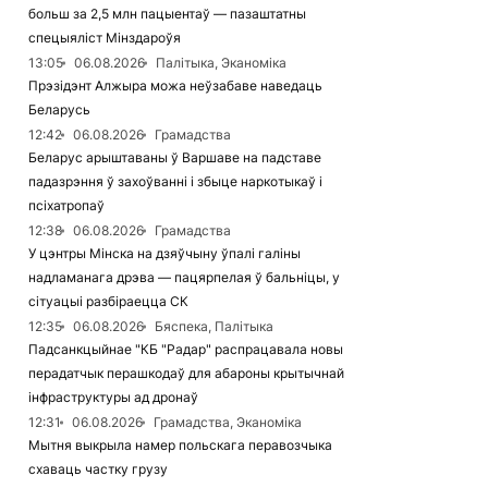
больш за 2,5 млн пацыентаў — пазаштатны
спецыяліст Мінздароўя
13:05
06.08.2026
Палітыка, Эканоміка
Прэзідэнт Алжыра можа неўзабаве наведаць
Беларусь
12:42
06.08.2026
Грамадства
Беларус арыштаваны ў Варшаве на падставе
падазрэння ў захоўванні і збыце наркотыкаў і
псіхатропаў
12:38
06.08.2026
Грамадства
У цэнтры Мінска на дзяўчыну ўпалі галіны
надламанага дрэва — пацярпелая ў бальніцы, у
сітуацыі разбіраецца СК
12:35
06.08.2026
Бяспека, Палітыка
Падсанкцыйнае "КБ "Радар" распрацавала новы
перадатчык перашкодаў для абароны крытычнай
інфраструктуры ад дронаў
12:31
06.08.2026
Грамадства, Эканоміка
Мытня выкрыла намер польскага перавозчыка
схаваць частку грузу