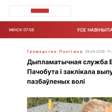
ПОЗІРК+
УСЕ НАВІНЫ
П
МІНСК 07:56
Грамадства
Палітыка
29.04.2026
11
Дыпламатычная служба Е
Пачобута і заклікала вып
пазбаўленых волі