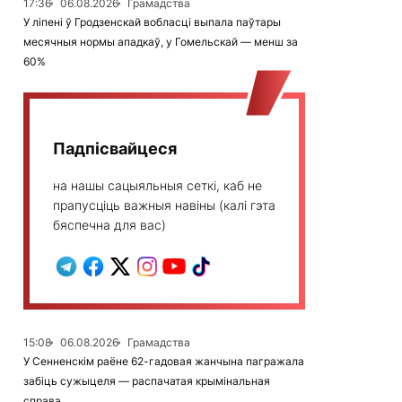
17:36
06.08.2026
Грамадства
У ліпені ў Гродзенскай вобласці выпала паўтары
месячныя нормы ападкаў, у Гомельскай — менш за
60%
Падпісвайцеся
на нашы сацыяльныя сеткі, каб не
прапусціць важныя навіны (калі гэта
бяспечна для вас)
15:08
06.08.2026
Грамадства
У Сенненскім раёне 62-гадовая жанчына пагражала
забіць сужыцеля — распачатая крымінальная
справа