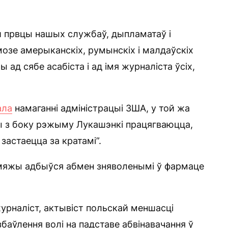
 првцы нашых службаў, дыпламатаў і
мозе амерыканскіх, румынскіх і малдаўскіх
 ад сябе асабіста і ад імя журналіста ўсіх,
ала
намаганні адміністрацыі ЗША, у той жа
ты з боку рэжыму Лукашэнкі працягваюцца,
застаецца за кратамі”.
 мяжы адбыўся абмен зняволенымі ў фармаце
урналіст, актывіст польскай меншасці
баўлення волі на падставе абвінавачання ў