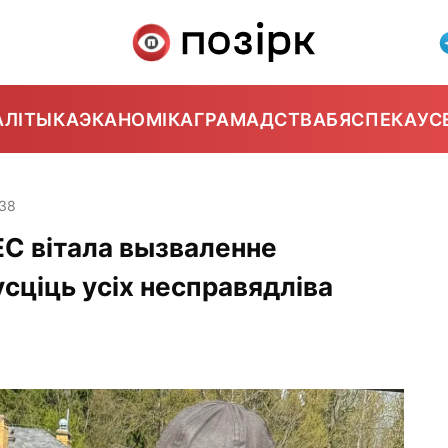
АЛІТЫКА
ЭКАНОМІКА
ГРАМАДСТВА
БЯСПЕКА
УС
:38
С вітала вызваленне
усціць усіх несправядліва