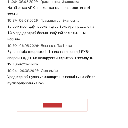
11:08
06.08.2026
Грамадства, Эканоміка
На аб'ектах АПК пашкоджаныя яшчэ дзве адзінкі
тэхнікі
10:57
06.08.2026
Грамадства, Эканоміка
За сем месяцаў насельніцтва Беларусі прадало на
1,3 млрд долараў больш наяўнай валюты, чым
набыло
10:50
06.08.2026
Бяспека, Палітыка
Вучэнні міратворчых сіл і падраздзяленняў РХБ-
абароны АДКБ на беларускай тэрыторыі пройдуць
12–16 кастрычніка
10:04
06.08.2026
Эканоміка
Урад вярнуў нулявыя экспартныя пошліны на лёгкія
вуглевадародныя газы
ЧЫТАЦЬ