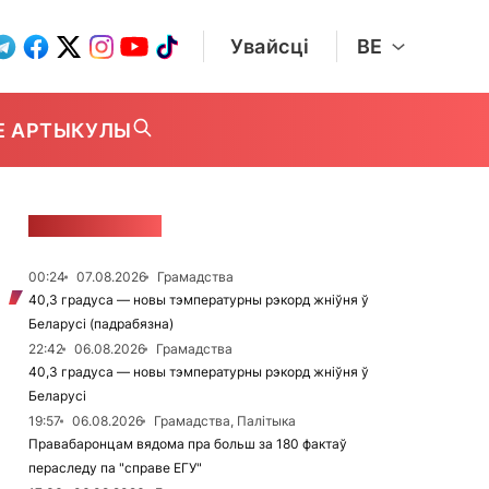
Увайсці
BE
Е АРТЫКУЛЫ
СТУЖКА НАВІН
00:24
07.08.2026
Грамадства
40,3 градуса — новы тэмпературны рэкорд жніўня ў
Беларусі (падрабязна)
22:42
06.08.2026
Грамадства
40,3 градуса — новы тэмпературны рэкорд жніўня ў
Беларусі
19:57
06.08.2026
Грамадства, Палітыка
Правабаронцам вядома пра больш за 180 фактаў
пераследу па "справе ЕГУ"