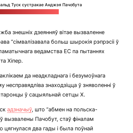
альд Туск сустракае Анджэя Пачобута
старонцы Туска ў сацсетцы Х
жба знешніх дзеянняў вітае вызваленне
ава “сімвалізавала больш шырокія рэпрэсіі ў
ламатычнага ведамства ЕС па пытаннях
та Хіпер.
аклікаем да неадкладнага і безумоўнага
у несправядліва знаходзіцца ў зняволенні ў
 старонцы ў сацыяльнай сетцы Х.
уск
адзначыў
, што “абмен на польска-
ў вызвалены Пачобут, стаў фіналам
о цягнулася два гады і была поўнай