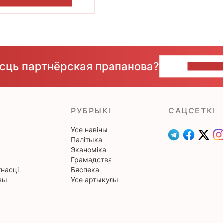
ПАКАЗАЦЬ БОЛЬШ
ёсць партнёрская прапанова?
НАПІШЫ
РУБРЫКІ
САЦСЕТКІ
Усе навіны
Палітыка
Эканоміка
Грамадства
насці
Бяспека
вы
Усе артыкулы