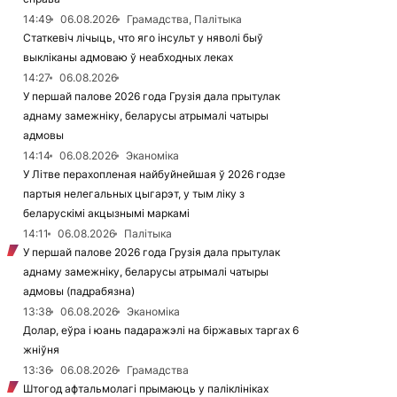
14:49
06.08.2026
Грамадства, Палітыка
Статкевіч лічыць, что яго інсульт у няволі быў
выкліканы адмоваю ў неабходных леках
14:27
06.08.2026
У першай палове 2026 года Грузія дала прытулак
аднаму замежніку, беларусы атрымалі чатыры
адмовы
14:14
06.08.2026
Эканоміка
У Літве перахопленая найбуйнейшая ў 2026 годзе
партыя нелегальных цыгарэт, у тым ліку з
беларускімі акцызнымі маркамі
14:11
06.08.2026
Палітыка
У першай палове 2026 года Грузія дала прытулак
аднаму замежніку, беларусы атрымалі чатыры
адмовы (падрабязна)
13:38
06.08.2026
Эканоміка
Долар, еўра і юань падаражэлі на біржавых таргах 6
жніўня
13:36
06.08.2026
Грамадства
Штогод афтальмолагі прымаюць у паліклініках