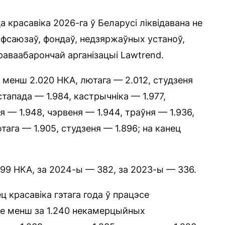
а красавіка 2026-га ў Беларусі ліквідавана не
афсаюзаў, фондаў, недзяржаўных устаноў,
аваабарончай арганізацыі Lawtrend.
е менш 2.020 НКА, лютага — 2.012, студзеня
стапада — 1.984, кастрычніка — 1.977,
ня — 1.948, чэрвеня — 1.944, траўня — 1.936,
ютага — 1.905, студзеня — 1.896; на канец
м 99 НКА, за 2024-ы — 382, за 2023-ы — 336.
ц красавіка гэтага года ў працэсе
не менш за 1.240 некамерцыйных