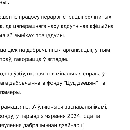
ны”.
ршэнне працэсу перарэгістрацыі рэлігійных
да, да цяперашняга часу адсутнічае афіцыйна
ыя аб выніках працэдуры.
ца ціск на дабрачынныя арганізацыі, у тым
раў, гаворыцца ў аглядзе.
одна ўзбуджаная крымінальная справа ў
ага дабрачыннага фонду “Цуд дзецям” па
 памеры.
грамадзяне, з’яўляючыся заснавальнікамі,
онду, у перыяд з чэрвеня 2024 года па
цяўлення дабрачыннай дзейнасці