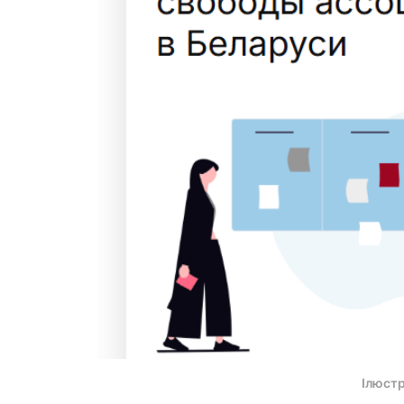
Ілюст