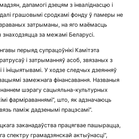
адзян, дапамогі дзецям з інваліднасцю і
далі грашовымі сродкамі фонду ў памеры не
дазраваных затрыманы, на яго маёмасць
ы знаходзяцца за межамі Беларусі.
нгавы перыяд супрацоўнікі Камітэта
ратрусаў і затрыманняў асоб, звязаных з
і ініцыятывамі. У ходзе следчых дзеянняў
зацыямі замежнага фінансавання. Названыя
знаннем шэрагу сацыяльна-культурных
кімі фарміраваннямі”, што, як адзначаюць
вязь паміж дадзенымі працэсамі”.
кага заканадаўства працягвае пашырацца,
га спектру грамадзянскай актыўнасці”,