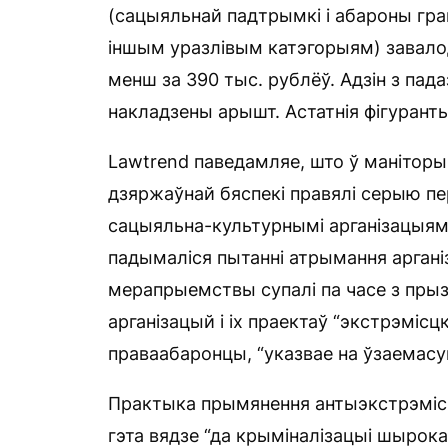
(сацыяльнай падтрымкі і абароны грам
іншым уразлівым катэгорыям) завало
менш за 390 тыс. рублёў. Адзін з па
накладзены арышт. Астатнія фігурант
Lawtrend паведамляе, што ў маніторы
дзяржаўнай бяспекі правялі серыю пе
сацыяльна-культурнымі арганізацыямі 
падымаліся пытанні атрымання аргані
мерапрыемствы супалі па часе з пры
арганізацый і іх праектаў “экстрэмісц
праваабаронцы, “указвае на ўзаемасу
Практыка прымянення антыэкстрэмісц
гэта вядзе “да крыміналізацыі шырока