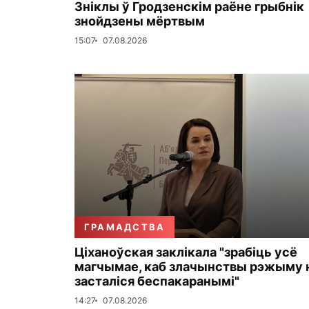
Зніклы ў Гродзенскім раёне грыбнік
знойдзены мёртвым
15:07
07.08.2026
ГРАМАДСТВА
Ціханоўская заклікала "зрабіць усё
магчымае, каб злачынствы рэжыму 
засталіся беспакаранымі"
14:27
07.08.2026