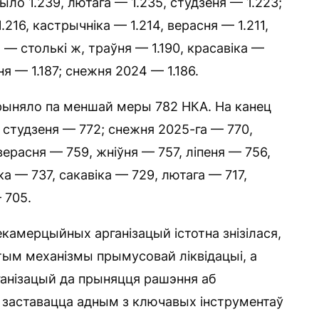
было 1.239, лютага — 1.235, студзеня — 1.223;
.216, кастрычніка — 1.214, верасня — 1.211,
я — столькі ж, траўня — 1.190, красавіка —
еня — 1.187; снежня 2024 — 1.186.
прыняло па меншай меры 782 НКА. На канец
, студзеня — 772; снежня 2025-га — 770,
верасня — 759, жніўня — 757, ліпеня — 756,
а — 737, сакавіка — 729, лютага — 717,
 705.
некамерцыйных арганізацый істотна знізілася,
тым механізмы прымусовай ліквідацыі, а
анізацый да прыняцця рашэння аб
 заставацца адным з ключавых інструментаў