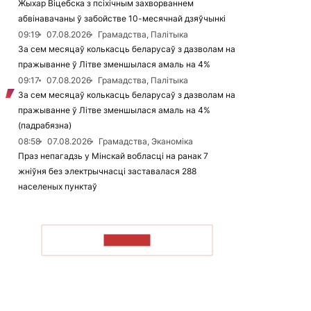
Жыхар Віцебска з псіхічным захворваннем
абвінавачаны ў забойстве 10-месячнай дзяўчынкі
09:19
07.08.2026
Грамадства, Палітыка
За сем месяцаў колькасць беларусаў з дазволам на
пражыванне ў Літве зменшылася амаль на 4%
09:17
07.08.2026
Грамадства, Палітыка
За сем месяцаў колькасць беларусаў з дазволам на
пражыванне ў Літве зменшылася амаль на 4%
(падрабязна)
08:58
07.08.2026
Грамадства, Эканоміка
Праз непагадзь у Мінскай вобласці на ранак 7
жніўня без электрычнасці заставалася 288
населеных пунктаў
ЧЫТАЦЬ