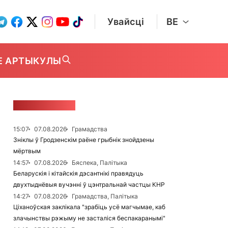
Увайсці
BE
Е АРТЫКУЛЫ
СТУЖКА НАВІН
15:07
07.08.2026
Грамадства
Зніклы ў Гродзенскім раёне грыбнік знойдзены
мёртвым
14:57
07.08.2026
Бяспека, Палітыка
Беларускія і кітайскія дэсантнікі правядуць
двухтыднёвыя вучэнні ў цэнтральнай частцы КНР
14:27
07.08.2026
Грамадства, Палітыка
Ціханоўская заклікала "зрабіць усё магчымае, каб
злачынствы рэжыму не засталіся беспакаранымі"