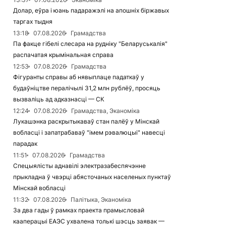
Долар, еўра і юань падаражэлі на апошніх біржавых
таргах тыдня
13:18
07.08.2026
Грамадства
Па факце гібелі слесара на рудніку "Беларуськалія"
распачатая крымінальная справа
12:53
07.08.2026
Грамадства
Фігуранты справы аб нявыплаце падаткаў у
будаўніцтве пералічылі 31,2 млн рублёў, просяць
вызваліць ад адказнасці — СК
12:24
07.08.2026
Грамадства, Эканоміка
Лукашэнка раскрытыкаваў стан палёў у Мінскай
вобласці і запатрабаваў "імем рэвалюцыі" навесці
парадак
11:51
07.08.2026
Грамадства
Спецыялісты аднавілі электразабеспячэнне
прыкладна ў чвэрці абясточаных населеных пунктаў
Мінскай вобласці
11:32
07.08.2026
Палітыка, Эканоміка
За два гады ў рамках праекта прамысловай
кааперацыі ЕАЭС ухвалена толькі шэсць заявак —