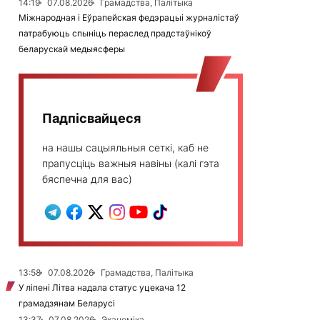
14:19
07.08.2026
Грамадства, Палітыка
Міжнародная і Еўрапейская федэрацыі журналістаў
патрабуюць спыніць пераслед прадстаўнікоў
беларускай медыясферы
Падпісвайцеся
на нашы сацыяльныя сеткі, каб не
прапусціць важныя навіны (калі гэта
бяспечна для вас)
13:58
07.08.2026
Грамадства, Палітыка
У ліпені Літва надала статус уцекача 12
грамадзянам Беларусі
13:37
07.08.2026
Эканоміка