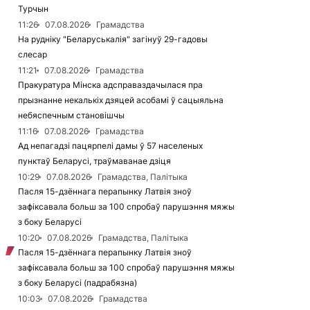
Турчын
11:26
07.08.2026
Грамадства
На рудніку "Беларуськалія" загінуў 29-гадовы
слесар
11:21
07.08.2026
Грамадства
Пракуратура Мінска адсправаздачылася пра
прызнанне некалькіх дзяцей асобамі ў сацыяльна
небяспечным становішчы
11:16
07.08.2026
Грамадства
Ад непагадзі пацярпелі дамы ў 57 населеных
пунктаў Беларусі, траўмаванае дзіця
10:29
07.08.2026
Грамадства, Палітыка
Пасля 15-дзённага перапынку Латвія зноў
зафіксавала больш за 100 спробаў парушэння мяжы
з боку Беларусі
10:20
07.08.2026
Грамадства, Палітыка
Пасля 15-дзённага перапынку Латвія зноў
зафіксавала больш за 100 спробаў парушэння мяжы
з боку Беларусі (падрабязна)
10:03
07.08.2026
Грамадства