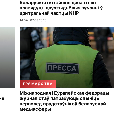
Беларускія і кітайскія дэсантнікі
правядуць двухтыднёвыя вучэнні ў
цэнтральнай частцы КНР
14:57
07.08.2026
ГРАМАДСТВА
Міжнародная і Еўрапейская федэрацыі
не
журналістаў патрабуюць спыніць
пераслед прадстаўнікоў беларускай
медыясферы