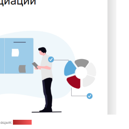
рацыя:
Lawtrend