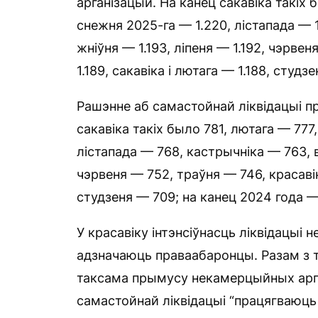
арганізацый. На канец сакавіка такіх 
снежня 2025-га — 1.220, лістапада — 1
жніўня — 1.193, ліпеня — 1.192, чэрвен
1.189, сакавіка і лютага — 1.188, студз
Рашэнне аб самастойнай ліквідацыі 
сакавіка такіх было 781, лютага — 777
лістапада — 768, кастрычніка — 763, 
чэрвеня — 752, траўня — 746, красавік
студзеня — 709; на канец 2024 года —
У красавіку інтэнсіўнасць ліквідацыі 
адзначаюць праваабаронцы. Разам з 
таксама прымусу некамерцыйных арг
самастойнай ліквідацыі “працягваюць