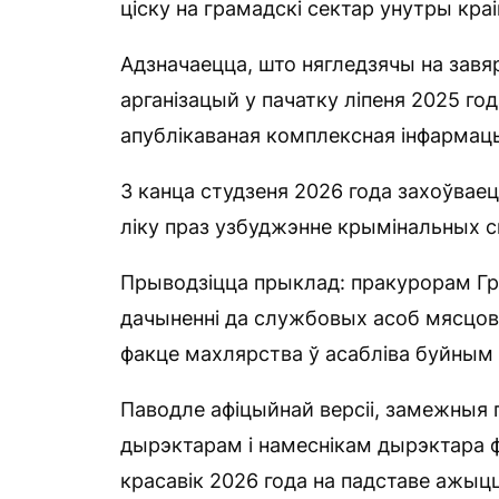
ціску на грамадскі сектар унутры краі
Адзначаецца, што нягледзячы на завя
арганізацый у пачатку ліпеня 2025 го
апублікаваная комплексная інфармац
З канца студзеня 2026 года захоўваец
ліку праз узбуджэнне крымінальных сп
Прыводзіцца прыклад: пракурорам Гр
дачыненні да службовых асоб мясцов
факце махлярства ў асабліва буйным
Паводле афіцыйнай версіі, замежныя 
дырэктарам і намеснікам дырэктара ф
красавік 2026 года на падставе ажыц