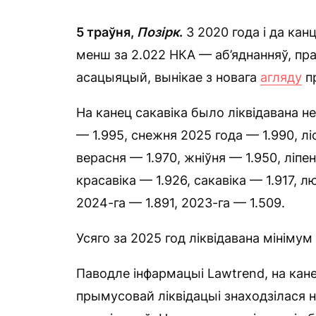
5 траўня,
Позірк
.
З 2020 года і да канц
менш за 2.022 НКА — аб’яднанняў, пр
асацыяцый, вынікае з новага
агляду
пр
На канец сакавіка было ліквідавана н
— 1.995, снежня 2025 года — 1.990, лі
верасня — 1.970, жніўня — 1.950, ліпе
красавіка — 1.926, сакавіка — 1.917, л
2024-га — 1.891, 2023-га — 1.509.
Усяго за 2025 год ліквідавана мініму
Паводле інфармацыі Lawtrend, на кане
прымусовай ліквідацыі знаходзілася 