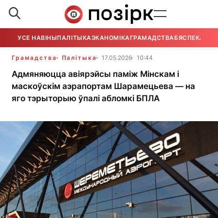
УСЕ НАВІНЫ
ПАЛІТЫКА
ЭКАНОМІКА
ГРАМАДСТВА
БЯСПЕКА
УСЕ
Грамадства
Палітыка
17.05.2026
10:44
Адмяняюцца авіярэйсы паміж Мінскам і
маскоўскім аэрапортам Шарамецьева — на
яго тэрыторыю ўпалі абломкі БПЛА