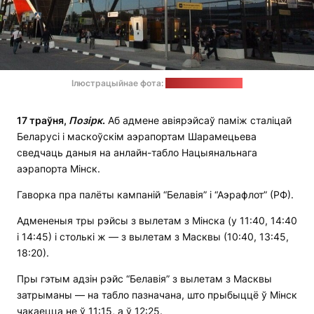
Ілюстрацыйнае фота:
sanindusa-shop.ru
17 траўня,
Позірк
.
Аб адмене авіярэйсаў паміж сталіцай
Беларусі і маскоўскім аэрапортам Шарамецьева
сведчаць даныя на анлайн-табло Нацыянальнага
аэрапорта Мінск.
Гаворка пра палёты кампаній “Белавія” і “Аэрафлот” (РФ).
Адмененыя тры рэйсы з вылетам з Мінска (у 11:40, 14:40
і 14:45) і столькі ж — з вылетам з Масквы (10:40, 13:45,
18:20).
Пры гэтым адзін рэйс “Белавія” з вылетам з Масквы
затрыманы — на табло пазначана, што прыбыццё ў Мінск
чакаецца не ў 11:15, а ў 12:25.