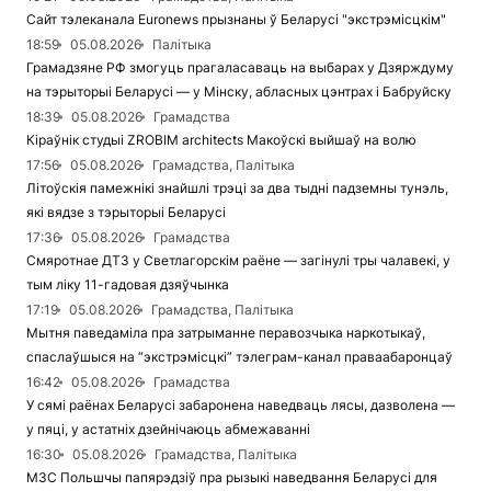
Сайт тэлеканала Euronews прызнаны ў Беларусі "экстрэмісцкім"
18:59
05.08.2026
Палітыка
Грамадзяне РФ змогуць прагаласаваць на выбарах у Дзярждуму
на тэрыторыі Беларусі — у Мінску, абласных цэнтрах і Бабруйску
18:39
05.08.2026
Грамадства
Кіраўнік студыі ZROBIM architects Макоўскі выйшаў на волю
17:56
05.08.2026
Грамадства, Палітыка
Літоўскія памежнікі знайшлі трэці за два тыдні падземны тунэль,
які вядзе з тэрыторыі Беларусі
17:36
05.08.2026
Грамадства
Смяротнае ДТЗ у Светлагорскім раёне — загінулі тры чалавекі, у
тым ліку 11-гадовая дзяўчынка
17:19
05.08.2026
Грамадства, Палітыка
Мытня паведаміла пра затрыманне перавозчыка наркотыкаў,
спаслаўшыся на “экстрэмісцкі” тэлеграм-канал праваабаронцаў
16:42
05.08.2026
Грамадства
У сямі раёнах Беларусі забаронена наведваць лясы, дазволена —
у пяці, у астатніх дзейнічаюць абмежаванні
16:30
05.08.2026
Грамадства, Палітыка
МЗС Польшчы папярэдзіў пра рызыкі наведвання Беларусі для