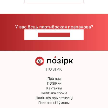
У вас ёсць партнёрская прапанова?
НАПІШЫЦЕ НАМ
ПОЗІРК
Пра нас
ПОЗІРК+
Кантакты
Палітыка cookie
Палітыка прыватнасці
Палажэнні і ўмовы