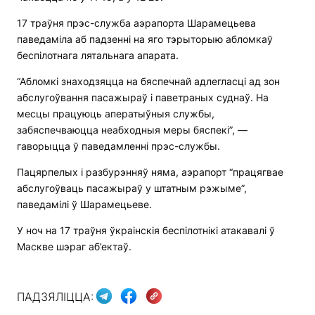
17 траўня прэс-служба аэрапорта Шарамецьева
паведаміла аб падзенні на яго тэрыторыю абломкаў
беспілотнага лятальнага апарата.
“Абломкі знаходзяцца на бяспечнай адлегласці ад зон
абслугоўвання пасажыраў і паветраных суднаў. На
месцы працуюць аператыўныя службы,
забяспечваюцца неабходныя меры бяспекі”, —
гаворыцца ў паведамленні прэс-службы.
Пацярпелых і разбурэнняў няма, аэрапорт “працягвае
абслугоўваць пасажыраў у штатным рэжыме”,
паведамілі ў Шарамецьеве.
У ноч на 17 траўня ўкраінскія беспілотнікі атакавалі ў
Маскве шэраг аб’ектаў.
ПАДЗЯЛІЦЦА: