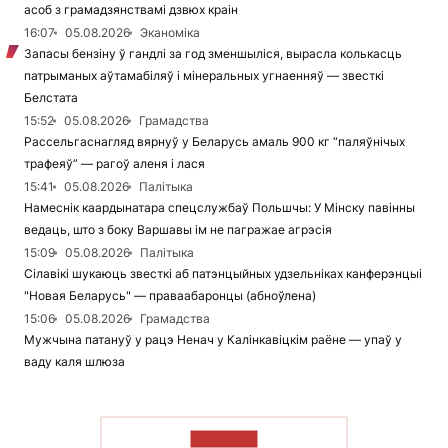
асоб з грамадзянствамі дзвюх краін
16:07
05.08.2026
Эканоміка
Запасы бензіну ў гандлі за год зменшыліся, вырасла колькасць
патрыманых аўтамабіляў і мінеральных угнаенняў — звесткі
Белстата
15:52
05.08.2026
Грамадства
Рассельгаснагляд вярнуў у Беларусь амаль 900 кг “паляўнічых
трафеяў” — рагоў аленя і лася
15:41
05.08.2026
Палітыка
Намеснік каардынатара спецслужбаў Польшчы: У Мінску павінны
ведаць, што з боку Варшавы ім не пагражае агрэсія
15:09
05.08.2026
Палітыка
Сілавікі шукаюць звесткі аб патэнцыйных удзельніках канферэнцыі
"Новая Беларусь" — праваабаронцы (абноўлена)
15:06
05.08.2026
Грамадства
Мужчына патануў у рацэ Ненач у Калінкавіцкім раёне — упаў у
ваду каля шлюза
ЧЫТАЦЬ