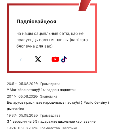
Падпісвайцеся
на нашы сацыяльныя сеткі, каб не
прапусціць важныя навіны (калі гэта
бяспечна для вас)
20:51
05.08.2026
Грамадства
У Магілёве патануў 14-гадовы падлетак
20:11
05.08.2026
Эканоміка
Беларусь працягвае нарошчваць пастаўкі ў Расію бензіну і
дызпаліва
19:37
05.08.2026
Грамадства
З 1 верасня на 5% падаражэе школьнае харчаванне
19:21
05.08.2026
Грамадства, Палітыка