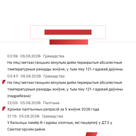
ПАКАЗАЦЬ БОЛЬШ
СТУЖКА НАВІН
03:59
06.08.2026
Грамадства
На пяці метэастанцыях мінулым днём перакрытыя абсалютныя
тэмпературныя рэкорды жніўня, у тым ліку 121-гадовай даўніны
03:47
06.08.2026
Грамадства
На пяці метэастанцыях мінулым днём перакрытыя абсалютныя
тэмпературныя рэкорды жніўня, у тым ліку 121-гадовай даўніны
(падрабязна)
22:00
05.08.2026
Палітыка
Хроніка палітычных рэпрэсій за 5 жніўня 2026 года
21:15
05.08.2026
Грамадства
У бальніцы памёр 8-гадовы хлопчык, які пацярпеў у ДТЗ у
Светлагорскім раёне