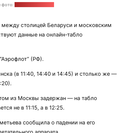
 фото:
sanindusa-shop.ru
 между столицей Беларуси и московским
твуют данные на онлайн-табло
“Аэрофлот” (РФ).
ка (в 11:40, 14:40 и 14:45) и столько же —
:20).
етом из Москвы задержан — на табло
ся не в 11:15, а в 12:25.
метьева сообщила о падении на его
етательного аппарата.