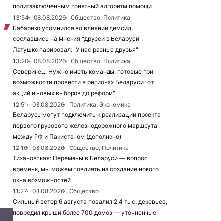
политзаключенным понятный алгоритм помощи
13:54
08.08.2026
Общество, Политика
Бабарико усомнился во влиянии демсил,
сославшись на мнения "друзей в Беларуси",
Латушко парировал: "У нас разные друзья"
13:20
08.08.2026
Общество, Политика
Северинец: Нужно иметь команды, готовые при
возможности провести в регионах Беларуси "от
акций и новых выборов до реформ"
12:51
08.08.2026
Политика, Экономика
Беларусь могут подключить к реализации проекта
первого грузового железнодорожного маршрута
между РФ и Пакистаном (дополнено)
12:16
08.08.2026
Общество, Политика
Тихановская: Перемены в Беларуси — вопрос
времени, мы можем повлиять на создание нового
окна возможностей
11:27
08.08.2026
Общество
Сильный ветер 6 августа повалил 2,4 тыс. деревьев,
повредил крыши более 700 домов — уточненные