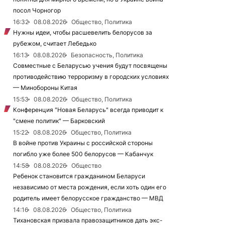
посол Чорногор
16:32
08.08.2026
Общество, Политика
Нужны идеи, чтобы расшевелить белорусов за
рубежом, считает Лебедько
16:13
08.08.2026
Безопасность, Политика
Совместные с Беларусью учения будут посвящены
противодействию терроризму в городских условиях
— Минобороны Китая
15:53
08.08.2026
Общество, Политика
Конференция "Новая Беларусь" всегда приводит к
"смене политик" — Барковский
15:22
08.08.2026
Общество, Политика
В войне против Украины с российской стороны
погибло уже более 500 белорусов — Кабанчук
14:58
08.08.2026
Общество
Ребенок становится гражданином Беларуси
независимо от места рождения, если хоть один его
родитель имеет белорусское гражданство — МВД
14:16
08.08.2026
Общество, Политика
Тихановская призвала правозащитников дать экс-