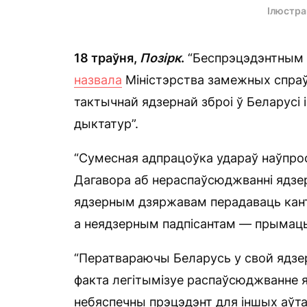
Ілюстр
18 траўня,
Позірк
.
“Беспрэцэдэнтным в
назвала
Міністэрства замежных спраў
тактычнай ядзернай зброі ў Беларусі 
дыктатур”.
“Сумесная адпрацоўка удараў наўпро
Дагавора аб нераспаўсюджванні ядзер
ядзерным дзяржавам перадаваць кант
а неядзерным падпісантам — прымаць 
“Ператвараючы Беларусь у свой ядзе
факта легітымізуе распаўсюджванне я
небяспечны прэцэдэнт для іншых аўта