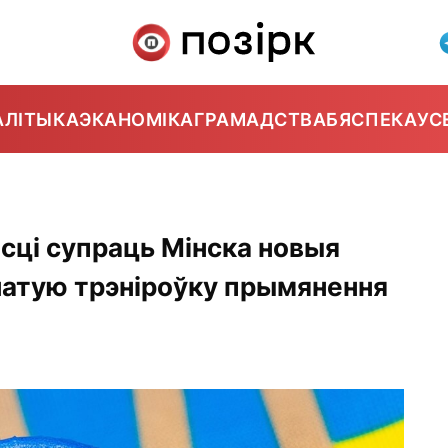
АЛІТЫКА
ЭКАНОМІКА
ГРАМАДСТВА
БЯСПЕКА
УС
сці супраць Мінска новыя
ачатую трэніроўку прымянення