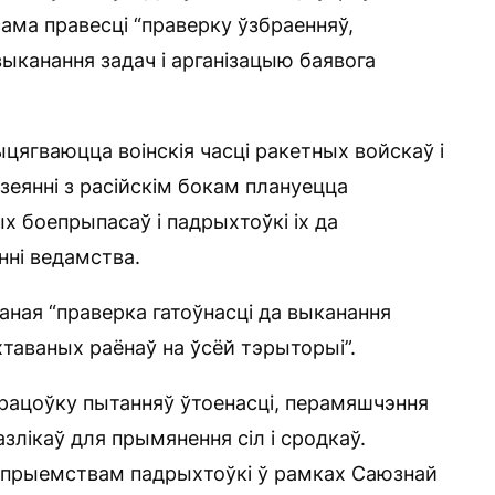
сама правесці “праверку ўзбраенняў,
ыканання задач і арганізацыю баявога
ягваюцца воінскія часці ракетных войскаў і
дзеянні з расійскім бокам плануецца
х боепрыпасаў і падрыхтоўкі іх да
нні ведамства.
аная “праверка гатоўнасці да выканання
таваных раёнаў на ўсёй тэрыторыі”.
рацоўку пытанняў ўтоенасці, перамяшчэння
азлікаў для прымянення сіл і сродкаў.
апрыемствам падрыхтоўкі ў рамках Саюзнай