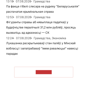
13:18
07.08.2026
Грамадства
Па факце гібелі слесара на рудніку "Беларуськалія"
распачатая крымінальная справа
12:53
07.08.2026
Грамадства
Фігуранты справы аб нявыплаце падаткаў у
будаўніцтве пералічылі 31,2 млн рублёў, просяць
вызваліць ад адказнасці — СК
12:24
07.08.2026
Грамадства, Эканоміка
Лукашэнка раскрытыкаваў стан палёў у Мінскай
вобласці і запатрабаваў "імем рэвалюцыі" навесці
парадак
ЧЫТАЦЬ