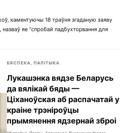
оў, каментуючы 18 траўня згаданую заяву
, назваў яе “спробай падбухторвання для
БЯСПЕКА, ПАЛІТЫКА
Лукашэнка вядзе Беларусь
да вялікай бяды —
Ціханоўская аб распачатай у
краіне трэніроўцы
прымянення ядзернай зброі