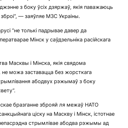
джэнне з боку ўсіх дзяржаў, якія паважаюць
броі“, — заяўляе МЗС Украіны.
русі “не толькі падрывае давер да
 ператварае Мінск у саўдзельніка расійскага
тва Масквы і Мінска, якія свядома
З, не можа заставацца без жорсткага
 стрымлівання абодвух рэжымаў з боку
вету”.
ускае бразганне зброяй ля межаў НАТО
анкцыйнага ціску на Маскву і Мінск, істотнае
я непасрэдна стрымлівае абодва рэжымы ад