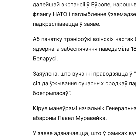
далейшай экспансіі ў Еўропе, нарошч
флангу НАТО і паглыбленне ўзаемадзея
падкрэсліваецца ў заяве.
Аб пачатку трэніроўкі воінскіх частак
ядзернага забеспячэння паведаміла 1
Беларусі.
Заяўлена, што вучэнні праводзяцца ў 
сіл да ўжывання сучасных сродкаў па
боепрыпасаў”.
Кіруе манеўрамі начальнік Генеральн
абароны Павел Муравейка.
У заяве адзначаецца, што ў рамках ву