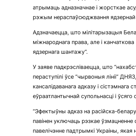
атрымаць адназначнае і жорсткае асу
рэжым нераспаўсюджвання ядзернай з
Адзначаецца, што мілітарызацыя Бела
міжнароднага права, але і канчаткова
ядзернага шантажу“.
У заяве падкрэсліваецца, што “нахабс
пераступілі ўсе “чырвоныя лініі“ ДНЯ
кансалідаванага адказу і сістэмнага
еўраатлантычнай супольнасці і ўсяго с
“Эфектыўны адказ на расійска-белар
павінен уключаць рэзкае ўзмацненне с
павелічэнне падтрымкі Украіны, яка