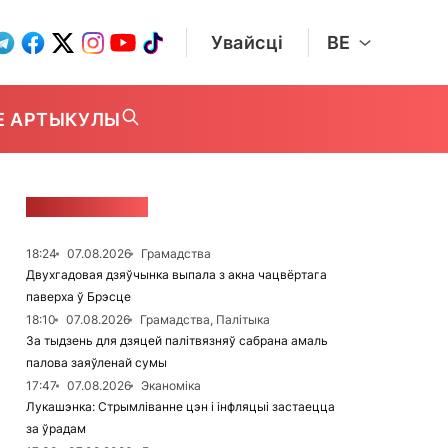
Увайсці
BE
Е АРТЫКУЛЫ
СТУЖКА НАВІН
18:24
07.08.2026
Грамадства
Двухгадовая дзяўчынка выпала з акна чацвёртага
паверха ў Брэсце
18:10
07.08.2026
Грамадства, Палітыка
За тыдзень для дзяцей палітвязняў сабрана амаль
палова заяўленай сумы
17:47
07.08.2026
Эканоміка
Лукашэнка: Стрымліванне цэн і інфляцыі застаецца
за ўрадам