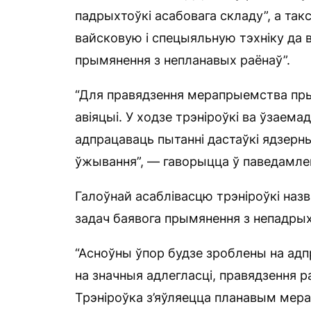
падрыхтоўкі асабовага складу”, а так
вайсковую і спецыяльную тэхніку да в
прымянення з непланавых раёнаў”.
“Для правядзення мерапрыемства прыц
авіяцыі. У ходзе трэніроўкі ва ўзаема
адпрацаваць пытанні дастаўкі ядзерны
ўжывання”, — гаворыцца ў паведамле
Галоўнай асаблівасцю трэніроўкі назв
задач баявога прымянення з непадрых
“Асноўны ўпор будзе зроблены на адп
на значныя адлегласці, правядзення р
Трэніроўка з’яўляецца планавым мер