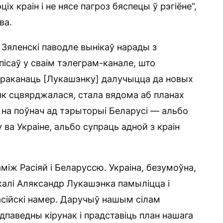
іх краін і не нясе пагроз бяспецы ў рэгіёне”,
ва.
р Зяленскі паводле вынікаў нарады з
пісаў у сваім тэлеграм-канале, што
ераканаць [Лукашэнку] далучыцца да новых
 як сцвярджалася, стала вядома аб планах
і на поўнач ад тэрыторыі Беларусі — альбо
 ва Украіне, альбо супраць адной з краін
між Расіяй і Беларуссю. Украіна, безумоўна,
 калі Аляксандр Лукашэнка памыліцца і
сійскі намер. Даручыў нашым сілам
адпаведны кірунак і прадставіць план нашага