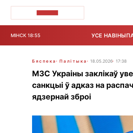
ПОЗІРК+
УСЕ НАВІНЫ
П
МІНСК 18:55
Бяспека
Палітыка
18.05.2026
17:38
МЗС Украіны заклікаў уве
санкцыі ў адказ на расп
ядзернай зброі