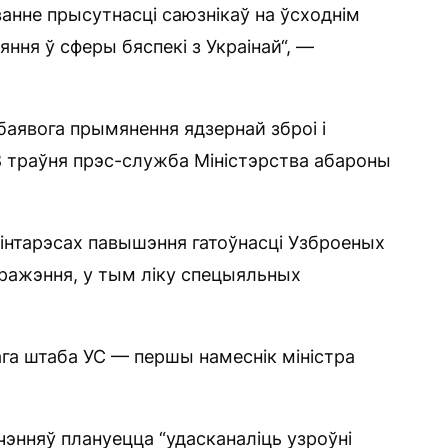
ванне прысутнасці саюзнікаў на ўсходнім
ння ў сферы бяспекі з Украінай“, —
 баявога прымянення ядзернай зброі і
8 траўня прэс-служба Міністэрства абароны
“інтарэсах павышэння гатоўнасці Узброеных
ражэння, у тым ліку спецыяльных
ага штаба УС — першы намеснік міністра
чэнняў плануецца “удасканаліць узроўні