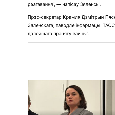
рэагавання“, — напісаў Зяленскі.
Прэс-сакратар Крамля Дзмітрый Пяск
Зяленскага, паводле інфармацыі ТАСС
далейшага працягу вайны“.