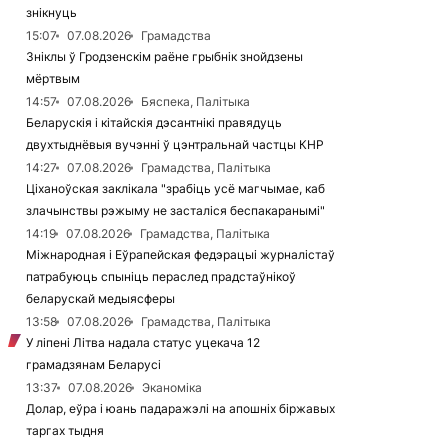
знікнуць
15:07
07.08.2026
Грамадства
Зніклы ў Гродзенскім раёне грыбнік знойдзены
мёртвым
14:57
07.08.2026
Бяспека, Палітыка
Беларускія і кітайскія дэсантнікі правядуць
двухтыднёвыя вучэнні ў цэнтральнай частцы КНР
14:27
07.08.2026
Грамадства, Палітыка
Ціханоўская заклікала "зрабіць усё магчымае, каб
злачынствы рэжыму не засталіся беспакаранымі"
14:19
07.08.2026
Грамадства, Палітыка
Міжнародная і Еўрапейская федэрацыі журналістаў
патрабуюць спыніць пераслед прадстаўнікоў
беларускай медыясферы
13:58
07.08.2026
Грамадства, Палітыка
У ліпені Літва надала статус уцекача 12
грамадзянам Беларусі
13:37
07.08.2026
Эканоміка
Долар, еўра і юань падаражэлі на апошніх біржавых
таргах тыдня