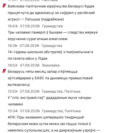
Вайскова-палітычнае кіраўніцтва Беларусі будзе
прыцягнута да адказнасці за саўдзел у расійскай
агрэсіі — Латушка (падрабязна)
16:43
07.08.2026
Грамадства
Тры чалавекі памерлі ў Быхаве — следства мяркуе
атручэнне сурагатным алкаголем
16:26
07.08.2026
Грамадства
14-гадовы школьнік абстраляў з пнеўматычнага
пісталета кіёск у Лідзе
16:02
07.08.2026
Эканоміка
Беларусь пяты месяц запар з'яўляецца
аўтсайдарам у ЕАЭС па дынаміцы прамысловай
вытворчасці
15:53
07.08.2026
Грамадства, Палітыка
У "спіс экстрэмістаў" дададзеныя яшчэ чатыры
чалавекі
15:34
07.08.2026
Грамадства, Палітыка
АПК: Пры захаванні цяперашніх тэндэнцый
беларуская мова хутка можа застацца толькі ў
невялікіх супольнасцях, а на дзяржаўным узроўні —