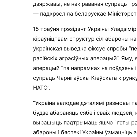
дзяржавы, не накіраваная супраць трэц
— падкрэсліла беларускае Міністэрст
15 траўня прэзідэнт Украіны Уладзімі
кіраўніцтвам структур сіл абароны на
ўкраінская выведка фіксуе спробы “п
расійскіх агрэсіўных аперацый“. Яму,
аперацый “па напрамках на поўдзень 
супраць Чарнігаўска-Кіеўскага кірунку
НАТО“.
“Украіна валодае дэталямі размовы па
будзе абараняць сябе і сваіх людзей,
вырашыць падтрымаць яшчэ і гэты ра
абароны і бяспекі Украіны ўзмацніць 