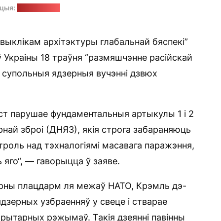
ацыя:
pixabay.com
ыклікам архітэктуры глабальнай бяспекі”
 Украіны 18 траўня “размяшчэнне расійскай
і супольныя ядзерныя вучэнні дзвюх
ст парушае фундаментальныя артыкулы 1 і 2
най зброі (ДНЯЗ), якія строга забараняюць
роль над тэхналогіямі масавага паражэння,
яго“, — гаворыцца ў заяве.
рны плацдарм ля межаў НАТО, Крэмль дэ-
дзерных узбраенняў у свеце і стварае
рытарных рэжымаў. Такія дзеянні павінны