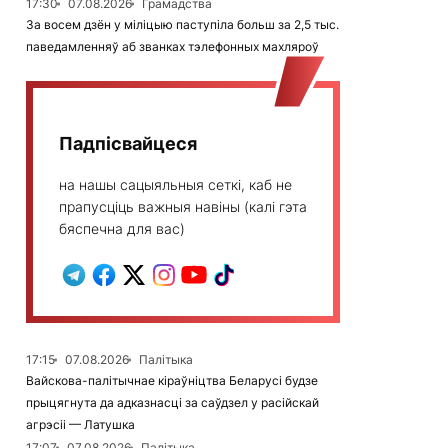
17:30
07.08.2026
Грамадства
За восем дзён у міліцыю паступіла больш за 2,5 тыс.
паведамленняў аб званках тэлефонных махляроў
Падпісвайцеся
на нашы сацыяльныя сеткі, каб не
прапусціць важныя навіны (калі гэта
бяспечна для вас)
17:15
07.08.2026
Палітыка
Вайскова-палітычнае кіраўніцтва Беларусі будзе
прыцягнута да адказнасці за саўдзел у расійскай
агрэсіі — Латушка
17:07
07.08.2026
Палітыка