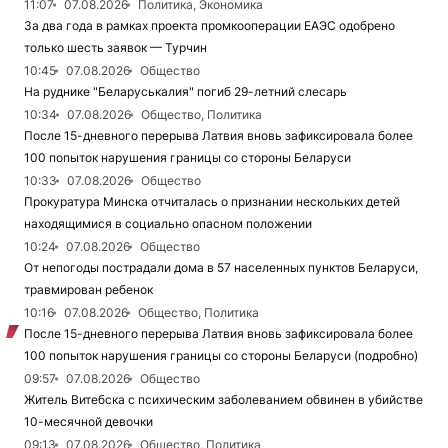
11:07
07.08.2026
Политика, Экономика
За два года в рамках проекта промкооперации ЕАЭС одобрено
только шесть заявок — Турчин
10:45
07.08.2026
Общество
На руднике "Беларуськалия" погиб 29-летний слесарь
10:34
07.08.2026
Общество, Политика
После 15-дневного перерыва Латвия вновь зафиксировала более
100 попыток нарушения границы со стороны Беларуси
10:33
07.08.2026
Общество
Прокуратура Минска отчиталась о признании нескольких детей
находящимися в социально опасном положении
10:24
07.08.2026
Общество
От непогоды пострадали дома в 57 населенных пунктов Беларуси,
травмирован ребенок
10:16
07.08.2026
Общество, Политика
После 15-дневного перерыва Латвия вновь зафиксировала более
100 попыток нарушения границы со стороны Беларуси (подробно)
09:57
07.08.2026
Общество
Житель Витебска с психическим заболеванием обвинен в убийстве
10-месячной девочки
09:13
07.08.2026
Общество, Политика