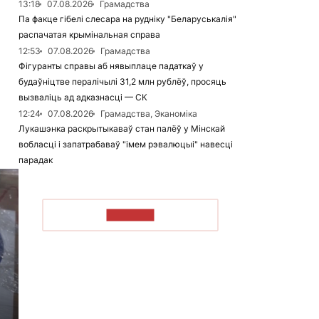
13:18
07.08.2026
Грамадства
Па факце гібелі слесара на рудніку "Беларуськалія"
распачатая крымінальная справа
12:53
07.08.2026
Грамадства
Фігуранты справы аб нявыплаце падаткаў у
будаўніцтве пералічылі 31,2 млн рублёў, просяць
вызваліць ад адказнасці — СК
12:24
07.08.2026
Грамадства, Эканоміка
Лукашэнка раскрытыкаваў стан палёў у Мінскай
вобласці і запатрабаваў "імем рэвалюцыі" навесці
парадак
ЧЫТАЦЬ