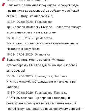
Вайскова-палітычнае кіраўніцтва Беларусі будзе
прыцягнута да адказнасці за саўдзел у расійскай
агрэсіі — Латушка (падрабязна)
16:43
07.08.2026
Грамадства
Тры чалавекі памерлі ў Быхаве — следства мяркуе
атручэнне сурагатным алкаголем
16:26
07.08.2026
Грамадства
14-гадовы школьнік абстраляў з пнеўматычнага
пісталета кіёск у Лідзе
16:02
07.08.2026
Эканоміка
Беларусь пяты месяц запар з'яўляецца
аўтсайдарам у ЕАЭС па дынаміцы прамысловай
вытворчасці
15:53
07.08.2026
Грамадства, Палітыка
У "спіс экстрэмістаў" дададзеныя яшчэ чатыры
чалавекі
15:34
07.08.2026
Грамадства, Палітыка
АПК: Пры захаванні цяперашніх тэндэнцый
беларуская мова хутка можа застацца толькі ў
невялікіх супольнасцях, а на дзяржаўным узроўні —