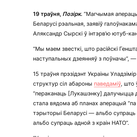
19 траўня,
Позірк
.
“Магчымая аперацыя
Беларусі рэальная, заявіў галоўнака
Аляксандр Сырскі ў інтэрв’ю ютуб-кан
“Мы маем звесткі, што расійскі Геншт
наступальных дзеянняў з поўначы“, 
15 траўня прэзідэнт Украіны Уладзімір
структур сіл абароны
паведаміў
, што
“пераканаць [Лукашэнку] далучыцца д
стала вядома аб планах аперацый “па 
тэрыторыі Беларусі — альбо супраць Ч
альбо супраць адной з краін НАТО“.