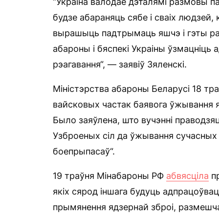
“Украіна валодае дэталямі размовы па
будзе абараняць сябе і сваіх людзей,
вырашыць падтрымаць яшчэ і гэты ра
абароны і бяспекі Украіны ўзмацніць 
рэагавання“, — заявіў Зяленскі.
Міністэрства абароны Беларусі 18 тр
вайсковых частак баявога ўжывання яд
Было заяўлена, што вучэнні праводзяц
Узброеных сіл да ўжывання сучасных
боепрыпасаў“.
19 траўня Мінабароны РФ
абвясціла
пр
якіх сярод іншага будуць адпрацоўвац
прымянення ядзернай зброі, размешча