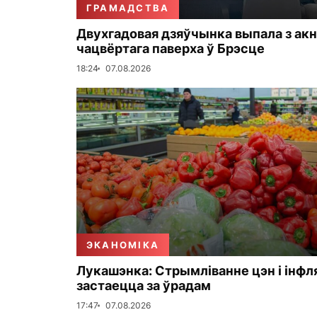
ГРАМАДСТВА
Двухгадовая дзяўчынка выпала з акн
чацвёртага паверха ў Брэсце
18:24
07.08.2026
ЭКАНОМІКА
Лукашэнка: Стрымліванне цэн і інфл
застаецца за ўрадам
17:47
07.08.2026