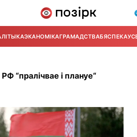
АЛІТЫКА
ЭКАНОМІКА
ГРАМАДСТВА
БЯСПЕКА
УС
РФ “пралічвае і плануе“