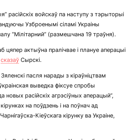
” расійскіх войскаў па наступу з тэрыторыі
мандуючы Узброенымі сіламі Украіны
алу “Мілітарний“ (размешчана 19 траўня).
аб цяпер актыўна пралічвае і плануе аперацыі
—
сказаў
Сырскі.
 Зяленскі пасля нарады з кіраўніцтвам
 ўкраінская выведка фіксуе спробы
а новых расійскіх агрэсіўных аперацый“,
кірунках на поўдзень і на поўнач ад
арнігаўска-Кіеўскага кірунку ва Украіне,