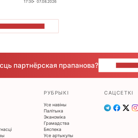
17:30
07.08.2026
ПАКАЗАЦЬ БОЛЬШ
ёсць партнёрская прапанова?
НАПІШЫ
РУБРЫКІ
САЦСЕТКІ
Усе навіны
Палітыка
Эканоміка
Грамадства
насці
Бяспека
вы
Усе артыкулы