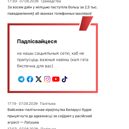
17:30
07.08.2026
Грамадства
За восем дзён у міліцыю паступіла больш за 2,5 тыс.
паведамленняў аб званках тэлефонных махляроў
Падпісвайцеся
на нашы сацыяльныя сеткі, каб не
прапусціць важныя навіны (калі гэта
бяспечна для вас)
17:15
07.08.2026
Палітыка
Вайскова-палітычнае кіраўніцтва Беларусі будзе
прыцягнута да адказнасці за саўдзел у расійскай
агрэсіі — Латушка
17:07
07.08.2026
Палітыка