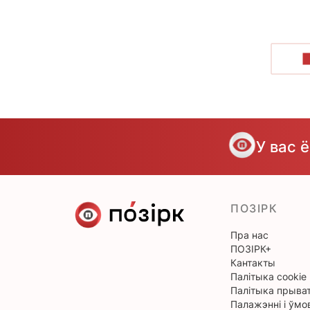
У вас 
ПОЗІРК
Пра нас
ПОЗІРК+
Кантакты
Палітыка cookie
Палітыка прыват
Палажэнні і ўмо