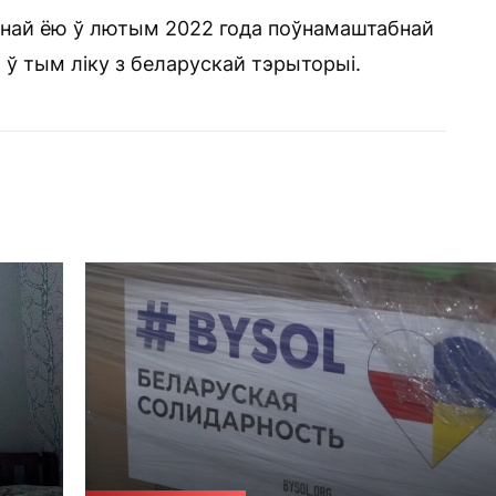
анай ёю ў лютым 2022 года поўнамаштабнай
 ў тым ліку з беларускай тэрыторыі.