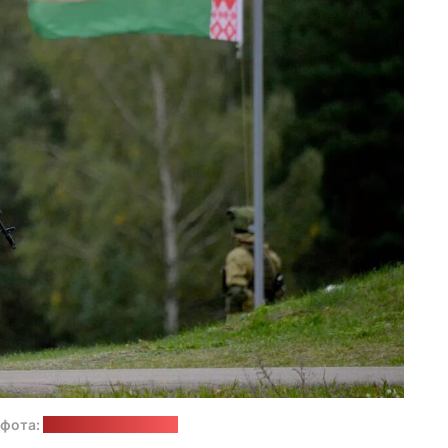
 фота:
"Спутнік Беларусь"