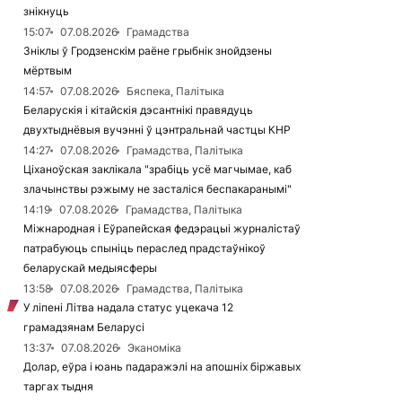
знікнуць
15:07
07.08.2026
Грамадства
Зніклы ў Гродзенскім раёне грыбнік знойдзены
мёртвым
14:57
07.08.2026
Бяспека, Палітыка
Беларускія і кітайскія дэсантнікі правядуць
двухтыднёвыя вучэнні ў цэнтральнай частцы КНР
14:27
07.08.2026
Грамадства, Палітыка
Ціханоўская заклікала "зрабіць усё магчымае, каб
злачынствы рэжыму не засталіся беспакаранымі"
14:19
07.08.2026
Грамадства, Палітыка
Міжнародная і Еўрапейская федэрацыі журналістаў
патрабуюць спыніць пераслед прадстаўнікоў
беларускай медыясферы
13:58
07.08.2026
Грамадства, Палітыка
У ліпені Літва надала статус уцекача 12
грамадзянам Беларусі
13:37
07.08.2026
Эканоміка
Долар, еўра і юань падаражэлі на апошніх біржавых
таргах тыдня