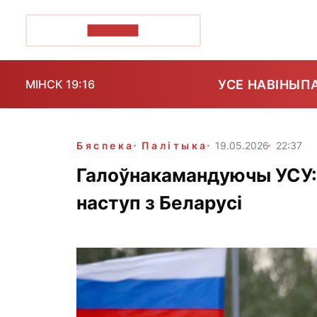
ПОЗІРК+
УСЕ НАВІНЫ
П
МІНСК 19:16
Бяспека
Палітыка
19.05.2026
22:37
Галоўнакамандуючы УСУ: 
наступ з Беларусі