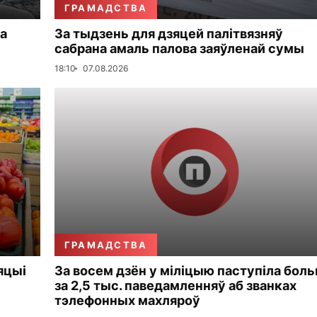
ГРАМАДСТВА
а
За тыдзень для дзяцей палітвязняў
сабрана амаль палова заяўленай сумы
18:10
07.08.2026
ГРАМАДСТВА
яцыі
За восем дзён у міліцыю паступіла бол
за 2,5 тыс. паведамленняў аб званках
тэлефонных махляроў