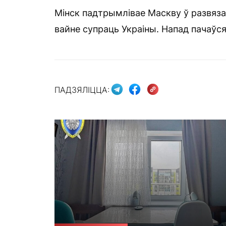
Мінск падтрымлівае Маскву ў развяз
вайне супраць Украіны. Напад пачаўся
ПАДЗЯЛІЦЦА: