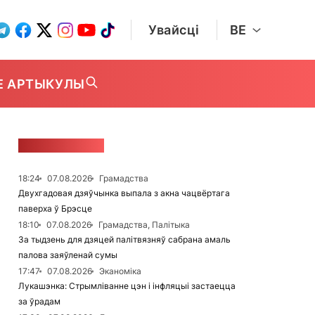
Увайсці
BE
Е АРТЫКУЛЫ
СТУЖКА НАВІН
18:24
07.08.2026
Грамадства
Двухгадовая дзяўчынка выпала з акна чацвёртага
паверха ў Брэсце
18:10
07.08.2026
Грамадства, Палітыка
За тыдзень для дзяцей палітвязняў сабрана амаль
палова заяўленай сумы
17:47
07.08.2026
Эканоміка
Лукашэнка: Стрымліванне цэн і інфляцыі застаецца
за ўрадам