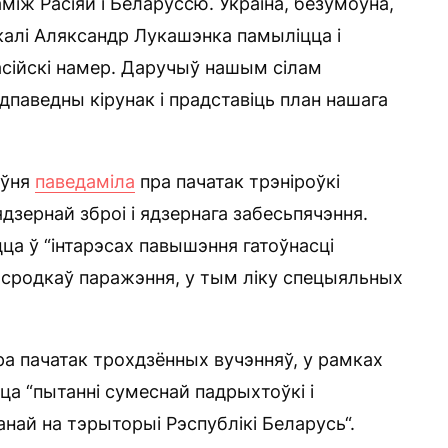
між Расіяй і Беларуссю. Украіна, безумоўна,
 калі Аляксандр Лукашэнка памыліцца і
сійскі намер. Даручыў нашым сілам
адпаведны кірунак і прадставіць план нашага
аўня
паведаміла
пра пачатак трэніроўкі
зернай зброі і ядзернага забесьпячэння.
ца ў “інтарэсах павышэння гатоўнасці
 сродкаў паражэння, у тым ліку спецыяльных
а пачатак трохдзённых вучэнняў, у рамках
ца “пытанні сумеснай падрыхтоўкі і
най на тэрыторыі Рэспублікі Беларусь“.