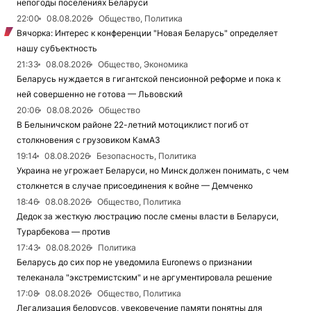
непогоды поселениях Беларуси
22:00
08.08.2026
Общество, Политика
Вячорка: Интерес к конференции "Новая Беларусь" определяет
нашу субъектность
21:33
08.08.2026
Общество, Экономика
Беларусь нуждается в гигантской пенсионной реформе и пока к
ней совершенно не готова — Львовский
20:06
08.08.2026
Общество
В Белыничском районе 22-летний мотоциклист погиб от
столкновения с грузовиком КамАЗ
19:14
08.08.2026
Безопасность, Политика
Украина не угрожает Беларуси, но Минск должен понимать, с чем
столкнется в случае присоединения к войне — Демченко
18:46
08.08.2026
Общество, Политика
Дедок за жесткую люстрацию после смены власти в Беларуси,
Турарбекова — против
17:43
08.08.2026
Политика
Беларусь до сих пор не уведомила Euronews о признании
телеканала "экстремистским" и не аргументировала решение
17:08
08.08.2026
Общество, Политика
Легализация белорусов, увековечение памяти понятны для