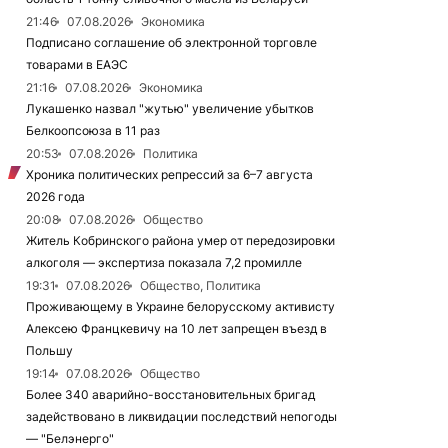
21:46
07.08.2026
Экономика
Подписано соглашение об электронной торговле
товарами в ЕАЭС
21:16
07.08.2026
Экономика
Лукашенко назвал "жутью" увеличение убытков
Белкоопсоюза в 11 раз
20:53
07.08.2026
Политика
Хроника политических репрессий за 6–7 августа
2026 года
20:08
07.08.2026
Общество
Житель Кобринского района умер от передозировки
алкоголя — экспертиза показала 7,2 промилле
19:31
07.08.2026
Общество, Политика
Проживающему в Украине белорусскому активисту
Алексею Францкевичу на 10 лет запрещен въезд в
Польшу
19:14
07.08.2026
Общество
Более 340 аварийно-восстановительных бригад
задействовано в ликвидации последствий непогоды
— "Белэнерго"