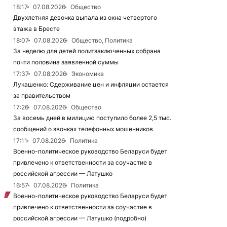
18:17
07.08.2026
Общество
Двухлетняя девочка выпала из окна четвертого
этажа в Бресте
18:07
07.08.2026
Общество, Политика
За неделю для детей политзаключенных собрана
почти половина заявленной суммы
17:37
07.08.2026
Экономика
Лукашенко: Сдерживание цен и инфляции остается
за правительством
17:26
07.08.2026
Общество
За восемь дней в милицию поступило более 2,5 тыс.
сообщений о звонках телефонных мошенников
17:11
07.08.2026
Политика
Военно-политическое руководство Беларуси будет
привлечено к ответственности за соучастие в
российской агрессии — Латушко
16:57
07.08.2026
Политика
Военно-политическое руководство Беларуси будет
привлечено к ответственности за соучастие в
российской агрессии — Латушко (подробно)