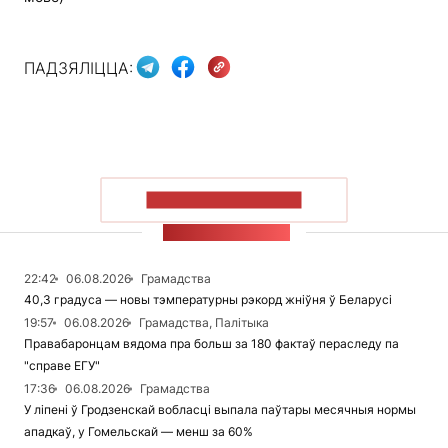
ПАДЗЯЛІЦЦА:
ПАКАЗАЦЬ БОЛЬШ
СТУЖКА НАВІН
22:42
06.08.2026
Грамадства
40,3 градуса — новы тэмпературны рэкорд жніўня ў Беларусі
19:57
06.08.2026
Грамадства, Палітыка
Правабаронцам вядома пра больш за 180 фактаў пераследу па
"справе ЕГУ"
17:36
06.08.2026
Грамадства
У ліпені ў Гродзенскай вобласці выпала паўтары месячныя нормы
ападкаў, у Гомельскай — менш за 60%