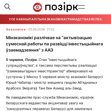
УСЕ НАВІНЫ
ПАЛІТЫКА
ЭКАНОМІКА
ГРАМАДСТВА
БЯСПЕКА
УСЕ
Эканоміка
05.06.2026
21:02
Мінэканомікі разлічвае на “актывізацыю
сумеснай работы па развіцці інвестыцыйнага
ўзаемадзеяння” з ААЭ
5 чэрвеня,
П
о
зірк
.
Стан “інвестыцыйнага
супрацоўніцтва“, а таксама перспектывы рэалізацыі
“ўзаемавыгадных інвестпраектаў” абмеркавалі на
сустрэчы ў Мінску 5 чэрвеня міністр эканомікі Беларусі
Юрый Чабатар і міністр знешняга гандлю Аб’яднаных
Арабскіх Эміратаў Тані бен Ахмед аль-Зеюд.
Як паведамляе прэс-служба Мінэканомікі, кіраўнік
беларускага ведамства акцэнтаваў увагу на
“канкурэнтных перавагах Беларусі для замежных