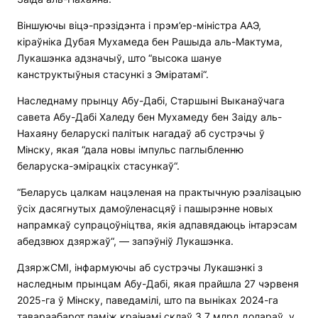
Віншуючы віцэ-прэзідэнта і прэм’ер-міністра ААЭ,
кіраўніка Дубая Мухамеда бен Рашыда аль-Мактума,
Лукашэнка адзначыў, што “высока шануе
канструктыўныя стасункі з Эміратамі“.
Наследнаму прынцу Абу-Дабі, Старшыні Выканаўчага
савета Абу-Дабі Халеду бен Мухамеду бен Заіду аль-
Нахаяну беларускі палітык нагадаў аб сустрэчы ў
Мінску, якая “дала новы імпульс паглыбленню
беларуска-эмірацкіх стасункаў“.
“Беларусь цалкам нацэленая на практычную рэалізацыю
ўсіх дасягнутых дамоўленасцяў і пашырэнне новых
напрамкаў супрацоўніцтва, якія адпавядаюць інтарэсам
абедзвюх дзяржаў“, — запэўніў Лукашэнка.
ДзяржСМІ, інфармуючы аб сустрэчы Лукашэнкі з
наследным прынцам Абу-Дабі, якая прайшла 27 чэрвеня
2025-га ў Мінску, паведамілі, што па выніках 2024-га
тавараабарот паміж краінамі склаў 3,7 млрд долараў, у