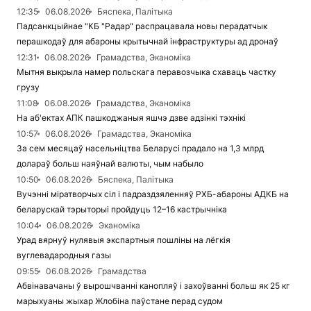
12:35
06.08.2026
Бяспека, Палітыка
Падсанкцыйнае "КБ "Радар" распрацавала новы перадатчык
перашкодаў для абароны крытычнай інфраструктуры ад дронаў
12:31
06.08.2026
Грамадства, Эканоміка
Мытня выкрыла намер польскага перавозчыка схаваць частку
грузу
11:08
06.08.2026
Грамадства, Эканоміка
На аб'ектах АПК пашкоджаныя яшчэ дзве адзінкі тэхнікі
10:57
06.08.2026
Грамадства, Эканоміка
За сем месяцаў насельніцтва Беларусі прадало на 1,3 млрд
долараў больш наяўнай валюты, чым набыло
10:50
06.08.2026
Бяспека, Палітыка
Вучэнні міратворчых сіл і падраздзяленняў РХБ-абароны АДКБ на
беларускай тэрыторыі пройдуць 12–16 кастрычніка
10:04
06.08.2026
Эканоміка
Урад вярнуў нулявыя экспартныя пошліны на лёгкія
вуглевадародныя газы
09:55
06.08.2026
Грамадства
Абвінавачаны ў вырошчванні канопляў і захоўванні больш як 25 кг
марыхуаны жыхар Жлобіна паўстане перад судом