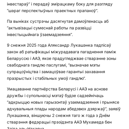
інвестараў“ і перадаў эмірацкаму боку для разгляду
“шэраг перспектыўных праектных прапаноў“.
Па выніках сустрэчы дасягнутая дамоўленасць аб
“актывізацыі сумеснай работы па развіцці
інвестыцыйнага ўзаемадзеяння”.
9 снежня 2025 года Аляксандр Лукашэнка падпісаў
закон аб ратыфікацыі міжурадавага пагаднення паміж
Беларуссю і ААЭ, якое прадугледжвае стварэнне зоны
свабоднага гандлю паслугамі, “вызначае мэты
супрацоўніцтва і замацоўвае гарантыі захавання
празрыстых і стабільных умоў гандлю“.
Умацаванне партнёрства Беларусі і ААЭ на аснове
дружбы і супольнасці мэтаў будзе садзейнічаць
“адкрыццю новых гарызонтаў узаемадзеяння і прынясе
адчувальныя плады народам абедзвюх дзяржаў“, заявіў
Лукашэнка, віншуючы 2 снежня таго ж года з Днём
стварэння федэрацыі прэзідэнта ААЭ Мухамеда бен
Заіда аль-Нахаяна.