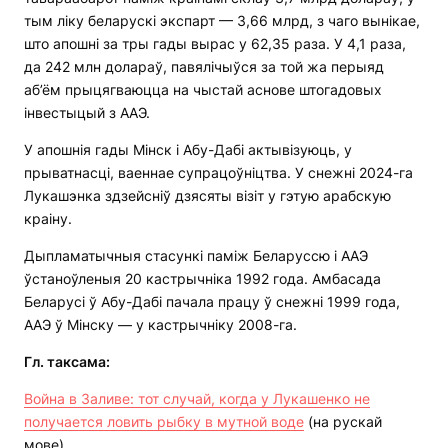
тым ліку беларускі экспарт — 3,66 млрд, з чаго вынікае,
што апошні за тры гады вырас у 62,35 раза. У 4,1 раза,
да 242 млн долараў, павялічыўся за той жа перыяд
аб’ём прыцягваюцца на чыстай аснове штогадовых
інвестыцый з ААЭ.
У апошнія гады Мінск і Абу-Дабі актывізуюць, у
прыватнасці, ваеннае супрацоўніцтва. У снежні 2024-га
Лукашэнка здзейсніў дзясяты візіт у гэтую арабскую
краіну.
Дыпламатычныя стасункі паміж Беларуссю і ААЭ
ўстаноўленыя 20 кастрычніка 1992 года. Амбасада
Беларусі ў Абу-Дабі пачала працу ў снежні 1999 года,
ААЭ ў Мінску — у кастрычніку 2008-га.
Гл. таксама:
Война в Заливе: тот случай, когда у Лукашенко не
получается ловить рыбку в мутной воде
(на рускай
мове)