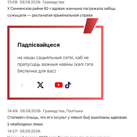
15:08
06.08.2026
Грамадства
У Сенненскім раёне 62-гадовая жанчына пагражала забіць
сужыцеля — распачатая крымінальная справа
Падпісвайцеся
на нашы сацыяльныя сеткі, каб не
прапусціць важныя навіны (калі гэта
бяспечна для вас)
14:49
06.08.2026
Грамадства, Палітыка
Статкевіч лічыць, что яго інсульт у няволі быў выкліканы адмоваю
ў неабходных леках
14:27
06.08.2026