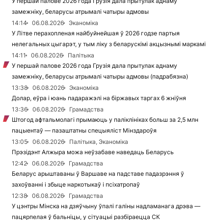
У першай палове 2026 года Грузія дала прытулак аднаму
замежніку, беларусы атрымалі чатыры адмовы
14:14
06.08.2026
Эканоміка
У Літве перахопленая найбуйнейшая ў 2026 годзе партыя
нелегальных цыгарэт, у тым ліку з беларускімі акцызнымі маркамі
14:11
06.08.2026
Палітыка
У першай палове 2026 года Грузія дала прытулак аднаму
замежніку, беларусы атрымалі чатыры адмовы (падрабязна)
13:38
06.08.2026
Эканоміка
Долар, еўра і юань падаражэлі на біржавых таргах 6 жніўня
13:36
06.08.2026
Грамадства
Штогод афтальмолагі прымаюць у паліклініках больш за 2,5 млн
пацыентаў — пазаштатны спецыяліст Мінздароўя
13:05
06.08.2026
Палітыка, Эканоміка
Прэзідэнт Алжыра можа неўзабаве наведаць Беларусь
12:42
06.08.2026
Грамадства
Беларус арыштаваны ў Варшаве на падставе падазрэння ў
захоўванні і збыце наркотыкаў і псіхатропаў
12:38
06.08.2026
Грамадства
У цэнтры Мінска на дзяўчыну ўпалі галіны надламанага дрэва —
пацярпелая ў бальніцы, у сітуацыі разбіраецца СК