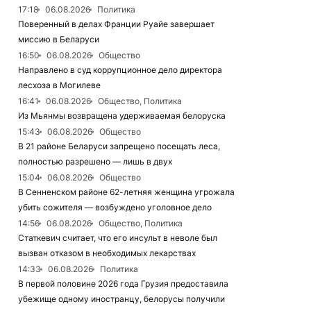
17:18
06.08.2026
Политика
Поверенный в делах Франции Руайе завершает
миссию в Беларуси
16:50
06.08.2026
Общество
Направлено в суд коррупционное дело директора
лесхоза в Могилеве
16:41
06.08.2026
Общество, Политика
Из Мьянмы возвращена удерживаемая белоруска
15:43
06.08.2026
Общество
В 21 районе Беларуси запрещено посещать леса,
полностью разрешено — лишь в двух
15:04
06.08.2026
Общество
В Сенненском районе 62-летняя женщина угрожала
убить сожителя — возбуждено уголовное дело
14:56
06.08.2026
Общество, Политика
Статкевич считает, что его инсульт в неволе был
вызван отказом в необходимых лекарствах
14:33
06.08.2026
Политика
В первой половине 2026 года Грузия предоставила
убежище одному иностранцу, белорусы получили