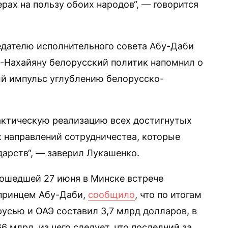
рах на пользу обоих народов“, — говорится
едателю исполнительного совета Абу-Даби
-Нахайяну белорусский политик напомнил о
вый импульс углублению белорусско-
актическую реализацию всех достигнутых
 направлений сотрудничества, которые
дарств“, — заверил Лукашенко.
рошедшей 27 июня в Минске встрече
принцем Абу-Даби,
сообщило
, что по итогам
усью и ОАЭ составил 3,7 млрд долларов, в
 млрд, из чего следует, что последний за