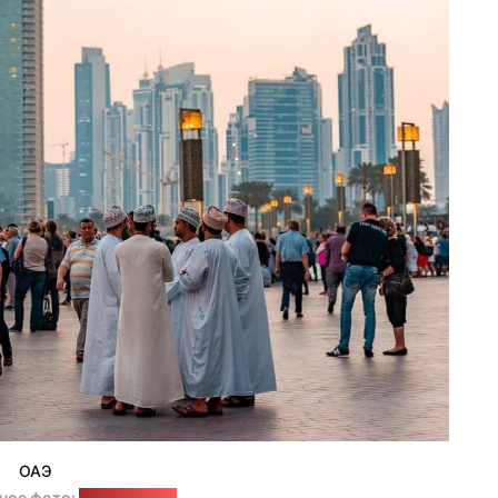
ОАЭ
ное фото:
pixabay.com