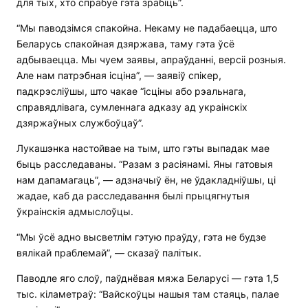
для тых, хто спрабуе гэта зрабіць”.
“Мы паводзімся спакойна. Некаму не падабаецца, што
Беларусь спакойная дзяржава, таму гэта ўсё
адбываецца. Мы чуем заявы, апраўданні, версіі розныя.
Але нам патрэбная ісціна”, — заявіў спікер,
падкрэсліўшы, што чакае “ісціны або рэальнага,
справядлівага, сумленнага адказу ад украінскіх
дзяржаўных службоўцаў”.
Лукашэнка настойвае на тым, што гэты выпадак мае
быць расследаваны. “Разам з расіянамі. Яны гатовыя
нам дапамагаць”, — адзначыў ён, не ўдакладніўшы, ці
жадае, каб да расследавання былі прыцягнутыя
ўкраінскія адмыслоўцы.
“Мы ўсё адно высветлім гэтую праўду, гэта не будзе
вялікай праблемай”, — сказаў палітык.
Паводле яго слоў, паўднёвая мяжа Беларусі — гэта 1,5
тыс. кіламетраў: “Вайскоўцы нашыя там стаяць, палае