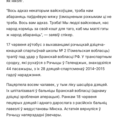
як ніколі”.
“Вось адказ некаторым вайскоўцам, трэба нам
абараняць паўднёвую мяжу ўзмоцненым рэжымам ці не
трэба. Вось вам адказ. Трэба! Мы людзі вайсковыя, нас
народ корміць за свой кошт для таго, каб мы маглі гэты
ж народ абараніць”, — заявіў спікер.
17 чэрвеня аўтобус з выхаванцамі рэчыцкай дзіцяча-
юнацкай спартыўнай школы № 2 (Гомельская вобласць)
трапіў пад удар у Бранскай вобласці РФ. У транспартным
сродку, які рухаўся з Рэчыцы ў Геленджык, знаходзіліся
44 пасажыры, з іх 28 дзяцей-спартсменаў 2014–2015
гадоў нараджэння.
Пацярпела восем чалавек, у тым ліку шасцёра дзяцей.
Іх шпіталізавалі ў бальніцы Бранскай вобласці (аднаму
дзіцяці зробленая аперацыя). Ранкам 18 чэрвеня
пецярых дзяцей і аднаго дарослага з расійскіх бальніц
павезлі ў медустановы Мінска. Астатнія вярнуліся ў
Рэчыцу напярэдадні ўвечары.