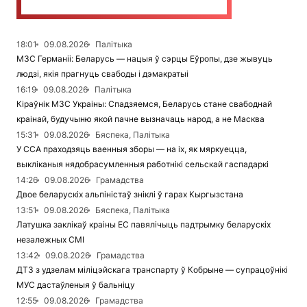
18:01
09.08.2026
Палітыка
МЗС Германіі: Беларусь — нацыя ў сэрцы Еўропы, дзе жывуць
людзі, якія прагнуць свабоды і дэмакратыі
16:19
09.08.2026
Палітыка
Кіраўнік МЗС Украіны: Спадзяемся, Беларусь стане свабоднай
краінай, будучыню якой пачне вызначаць народ, а не Масква
15:31
09.08.2026
Бяспека, Палітыка
У ССА праходзяць ваенныя зборы — на іх, як мяркуецца,
выкліканыя нядобрасумленныя работнікі сельскай гаспадаркі
14:26
09.08.2026
Грамадства
Двое беларускіх альпіністаў зніклі ў гарах Кыргызстана
13:51
09.08.2026
Бяспека, Палітыка
Латушка заклікаў краіны ЕС павялічыць падтрымку беларускіх
незалежных СМІ
13:42
09.08.2026
Грамадства
ДТЗ з удзелам міліцэйскага транспарту ў Кобрыне — супрацоўнікі
МУС дастаўленыя ў бальніцу
12:55
09.08.2026
Грамадства