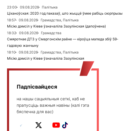
23:00
09.08.2026
Палітыка
Ціханоўская: 2020 год паказаў, што жыццё ўмее рабіць сюрпрызы
18:57
09.08.2026
Грамадства, Палітыка
Місію дэмсіл у Кіеве ўзначаліла Зазулінская (дапоўнена)
18:32
09.08.2026
Грамадства
Смяротнае ДТЗ у Смаргонскім раёне — кіроўца мапеда збіў 59-
гадовую жанчыну
18:10
09.08.2026
Грамадства, Палітыка
Місію дэмсіл у Кіеве ўзначаліла Зазулінская
Падпісвайцеся
на нашы сацыяльныя сеткі, каб не
прапусціць важныя навіны (калі гэта
бяспечна для вас)