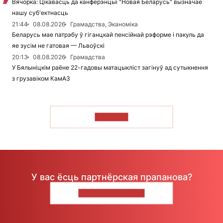
Вячорка: Цікавасць да канферэнцыі "Новая Беларусь" вызначае
нашу суб'ектнасць
21:44
08.08.2026
Грамадства, Эканоміка
Беларусь мае патрэбу ў гіганцкай пенсійнай рэформе і пакуль да
яе зусім не гатовая — Львоўскі
20:13
08.08.2026
Грамадства
У Бялыніцкім раёне 22-гадовы матацыкліст загінуў ад сутыкнення
з грузавіком КамАЗ
ЧЫТАЦЬ
У вас ёсць партнёрская прапанова?
НАПІШЫЦЕ НАМ