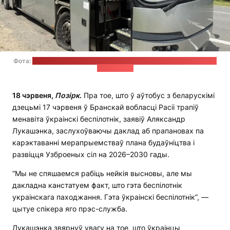
Фота:
тэлеграм-канал в.а. губернатара Бранскай вобласці Ягора
Кавальчука
18 чэрвеня,
Позірк
.
Пра тое, што ў аўтобус з беларускімі
дзецьмі 17 чэрвеня ў Бранскай вобласці Расіі трапіў
менавіта ўкраінскі беспілотнік, заявіў Аляксандр
Лукашэнка, заслухоўваючы даклад аб прапановах па
карэктаванні мерапрыемстваў плана будаўніцтва і
развіцця Узброеных сіл на 2026–2030 гады.
“Мы не спяшаемся рабіць нейкія высновы, але мы
дакладна канстатуем факт, што гэта беспілотнік
украінскага паходжання. Гэта ўкраінскі беспілотнік”, —
цытуе спікера яго прэс-служба.
Лукашэнка звярнуў увагу на тое, што ўкраінцы