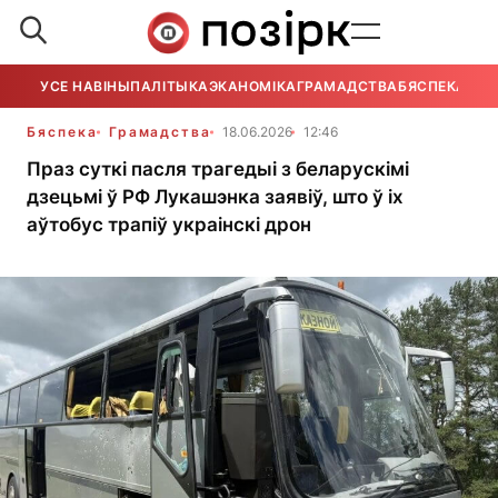
УСЕ НАВІНЫ
ПАЛІТЫКА
ЭКАНОМІКА
ГРАМАДСТВА
БЯСПЕКА
УСЕ
Бяспека
Грамадства
18.06.2026
12:46
Праз суткі пасля трагедыі з беларускімі
дзецьмі ў РФ Лукашэнка заявіў, што ў іх
аўтобус трапіў украінскі дрон