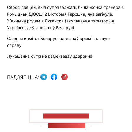
Сярод дзяцей, якія суправаджалі, была жонка трэнера з
Рэчыцкай ДЮСШ-2 Вікторыя Гарошка, яна загінула.
Жанчына родам з Луганска (акупаваная тэрыторыя
Украіны), доўга жыла ў Беларусі.
Следчы камітэт Беларусі распачаў крымінальную
справу.
Лукашэнка суткі не каментаваў здарэнне.
ПАДЗЯЛІЦЦА:
ПАКАЗАЦЬ БОЛЬШ
СТУЖКА НАВІН