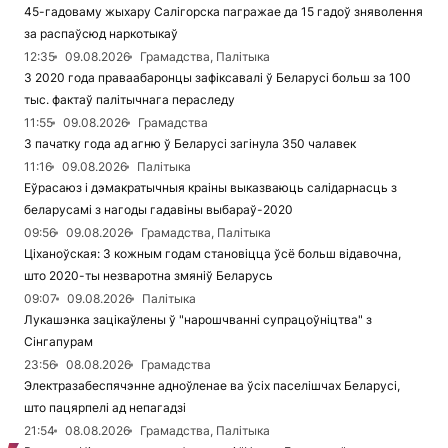
45-гадоваму жыхару Салігорска пагражае да 15 гадоў зняволення
за распаўсюд наркотыкаў
12:35
09.08.2026
Грамадства, Палітыка
З 2020 года праваабаронцы зафіксавалі ў Беларусі больш за 100
тыс. фактаў палітычнага пераследу
11:55
09.08.2026
Грамадства
З пачатку года ад агню ў Беларусі загінула 350 чалавек
11:16
09.08.2026
Палітыка
Еўрасаюз і дэмакратычныя краіны выказваюць салідарнасць з
беларусамі з нагоды гадавіны выбараў-2020
09:56
09.08.2026
Грамадства, Палітыка
Ціханоўская: З кожным годам становіцца ўсё больш відавочна,
што 2020-ты незваротна змяніў Беларусь
09:07
09.08.2026
Палітыка
Лукашэнка зацікаўлены ў "нарошчванні супрацоўніцтва" з
Сінгапурам
23:56
08.08.2026
Грамадства
Электразабеспячэнне адноўленае ва ўсіх паселішчах Беларусі,
што пацярпелі ад непагадзі
21:54
08.08.2026
Грамадства, Палітыка