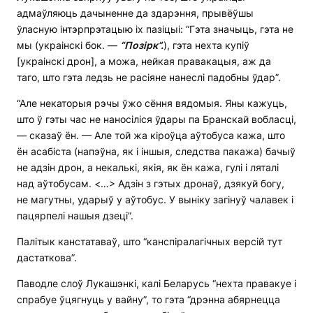
адмаўляюць дачыненне да здарэння, прывёўшы
ўласную інтэрпрэтацыю іх пазіцыі: “Гэта значыць, гэта не
мы (украінскі бок. —
“Позірк”.
), гэта нехта купіў
[украінскі дрон], а можа, нейкая правакацыя, аж да
таго, што гэта ледзь не расіяне нанеслі падобны ўдар”.
“Але некаторыя рэчы ўжо сёння вядомыя. Яны кажуць,
што ў гэты час не наносіліся ўдары па Бранскай вобласці,
— сказаў ён. — Але той жа кіроўца аўтобуса кажа, што
ён асабіста (напэўна, як і іншыя, следства пакажа) бачыў
не адзін дрон, а некалькі, якія, як ён кажа, гулі і ляталі
над аўтобусам. <…> Адзін з гэтых дронаў, дзякуй богу,
не магутны, ударыў у аўтобус. У выніку загінуў чалавек і
пацярпелі нашыя дзеці”.
Палітык канстатаваў, што “канспіралагічных версій тут
дастаткова”.
Паводле слоў Лукашэнкі, калі Беларусь “нехта правакуе і
спрабуе ўцягнуць у вайну”, то гэта “дрэнна абярнецца