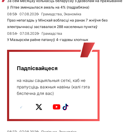
За сем месяцаў колькасць беларусаў з дазволам на пражыванне
ў Літве зменшылася амаль на 4% (падрабязна)
08:58
07.08.2026
Грамадства, Эканоміка
Праз непагадзь у Мінскай вобласці на ранак 7 жніўня без
электрычнасці заставалася 288 населеных пунктаў
08:54
07.08.2026
Грамадства
У Мазырскім раёне патануў 4-гадовы хлопчык
Падпісвайцеся
на нашы сацыяльныя сеткі, каб не
прапусціць важныя навіны (калі гэта
бяспечна для вас)
08:27
07.08.2026
Палітыка, Эканоміка