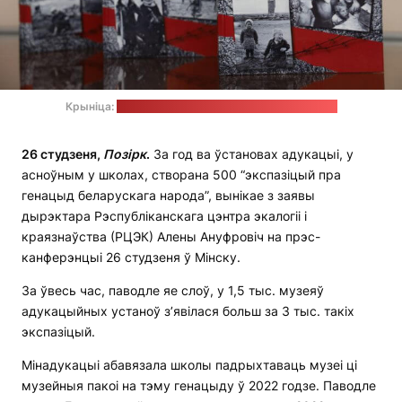
Крыніца:
прэс-служба Генеральнай пракуратуры
26 студзеня,
Позірк
.
За год ва ўстановах адукацыі, у
асноўным у школах, створана 500 “экспазіцый пра
генацыд беларускага народа”, вынікае з заявы
дырэктара Рэспубліканскага цэнтра экалогіі і
краязнаўства (РЦЭК) Алены Ануфровіч на прэс-
канферэнцыі 26 студзеня ў Мінску.
За ўвесь час, паводле яе слоў, у 1,5 тыс. музеяў
адукацыйных устаноў з’явілася больш за 3 тыс. такіх
экспазіцый.
Мінадукацыі абавязала школы падрыхтаваць музеі ці
музейныя пакоі на тэму генацыду ў 2022 годзе. Паводле