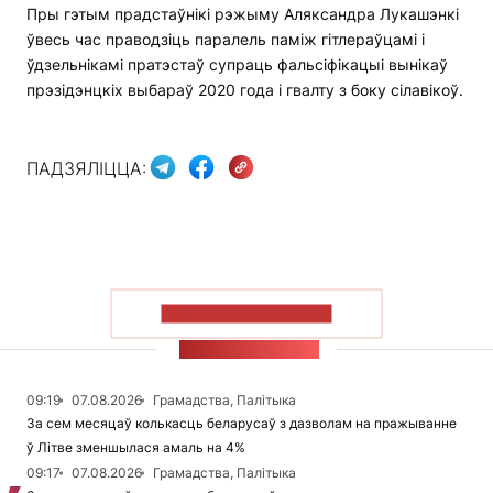
Пры гэтым прадстаўнікі рэжыму Аляксандра Лукашэнкі
ўвесь час праводзіць паралель паміж гітлераўцамі і
ўдзельнікамі пратэстаў супраць фальсіфікацыі вынікаў
прэзідэнцкіх выбараў 2020 года і гвалту з боку сілавікоў.
ПАДЗЯЛІЦЦА:
ПАКАЗАЦЬ БОЛЬШ
СТУЖКА НАВІН
09:19
07.08.2026
Грамадства, Палітыка
За сем месяцаў колькасць беларусаў з дазволам на пражыванне
ў Літве зменшылася амаль на 4%
09:17
07.08.2026
Грамадства, Палітыка