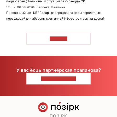
пацярпелая ў бальніцы, у сітуацыі разбіраецца СК
12:35
06.08.2026
Бяспека, Палітыка
Падсанкцыйнае "КБ "Радар" распрацавала новы перадатчык
перашкодаў для абароны крытычнай інфраструктуры ад дронаў
ЧЫТАЦЬ
У вас ёсць партнёрская прапанова?
НАПІШЫЦЕ НАМ
ПОЗІРК