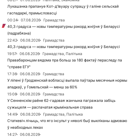
Лукашэнка прапануе Кот-д'Івуару супрацу ў галіне сельскай
гаспадаркі, прамысловасці
00:24
07.08.2026
Грамадства
40,3 градуса — новы тэмпературны рэкорд жніўня ў Беларусі
(падрабязна)
22:42
06.08.2026
Грамадства
40,3 градуса — новы тэмпературны рэкорд жніўня ў Беларусі
19:57
06.08.2026
Грамадства, Палітыка
Правабаронцам вядома пра больш за 180 фактаў пераследу па
"справе ЕГУ"
17:36
06.08.2026
Грамадства
У ліпені ў Гродзенскай вобласці выпала паўтары месячныя нормы
ападкаў, у Гомельскай — менш за 60%
15:08
06.08.2026
Грамадства
У Сенненскім раёне 62-гадовая жанчына пагражала забіць
сужыцеля — распачатая крымінальная справа
14:49
06.08.2026
Грамадства, Палітыка
Статкевіч лічыць, что яго інсульт у няволі быў выкліканы адмоваю
ў неабходных леках
14:27
06.08.2026