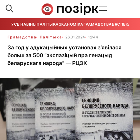
УСЕ НАВІНЫ
ПАЛІТЫКА
ЭКАНОМІКА
ГРАМАДСТВА
БЯСПЕКА
УСЕ
Грамадства
Палітыка
26.01.2024
12:44
За год у адукацыйных установах з’явілася
больш за 500 “экспазіцый пра генацыд
беларускага народа” — РЦЭК