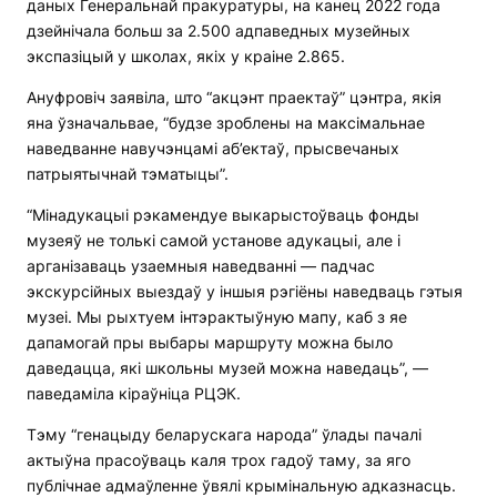
даных Генеральнай пракуратуры, на канец 2022 года
дзейнічала больш за 2.500 адпаведных музейных
экспазіцый у школах, якіх у краіне 2.865.
Ануфровіч заявіла, што “акцэнт праектаў” цэнтра, якія
яна ўзначальвае, “будзе зроблены на максімальнае
наведванне навучэнцамі аб’ектаў, прысвечаных
патрыятычнай тэматыцы”.
“Мінадукацыі рэкамендуе выкарыстоўваць фонды
музеяў не толькі самой установе адукацыі, але і
арганізаваць узаемныя наведванні — падчас
экскурсійных выездаў у іншыя рэгіёны наведваць гэтыя
музеі. Мы рыхтуем інтэрактыўную мапу, каб з яе
дапамогай пры выбары маршруту можна было
даведацца, які школьны музей можна наведаць”, —
паведаміла кіраўніца РЦЭК.
Тэму “генацыду беларускага народа” ўлады пачалі
актыўна прасоўваць каля трох гадоў таму, за яго
публічнае адмаўленне ўвялі крымінальную адказнасць.