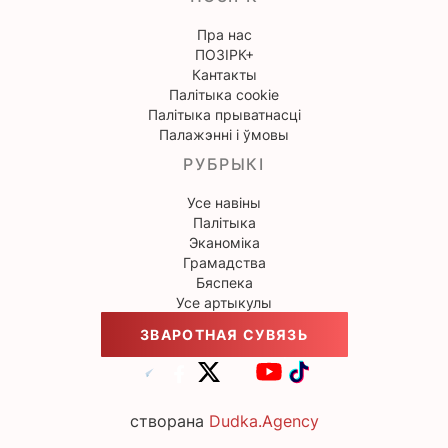
Пра нас
ПОЗІРК+
Кантакты
Палітыка cookie
Палітыка прыватнасці
Палажэнні і ўмовы
РУБРЫКІ
Усе навіны
Палітыка
Эканоміка
Грамадства
Бяспека
Усе артыкулы
ЗВАРОТНАЯ СУВЯЗЬ
створана
Dudka.Agency