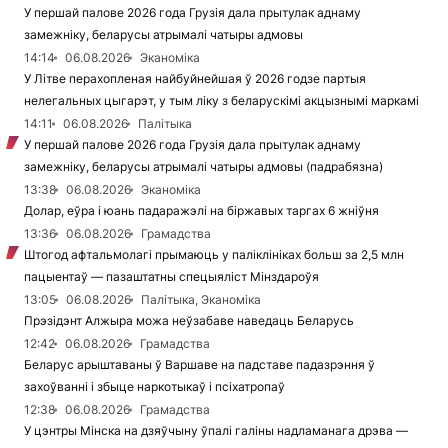
У першай палове 2026 года Грузія дала прытулак аднаму
замежніку, беларусы атрымалі чатыры адмовы
14:14
06.08.2026
Эканоміка
У Літве перахопленая найбуйнейшая ў 2026 годзе партыя
нелегальных цыгарэт, у тым ліку з беларускімі акцызнымі маркамі
14:11
06.08.2026
Палітыка
У першай палове 2026 года Грузія дала прытулак аднаму
замежніку, беларусы атрымалі чатыры адмовы (падрабязна)
13:38
06.08.2026
Эканоміка
Долар, еўра і юань падаражэлі на біржавых таргах 6 жніўня
13:36
06.08.2026
Грамадства
Штогод афтальмолагі прымаюць у паліклініках больш за 2,5 млн
пацыентаў — пазаштатны спецыяліст Мінздароўя
13:05
06.08.2026
Палітыка, Эканоміка
Прэзідэнт Алжыра можа неўзабаве наведаць Беларусь
12:42
06.08.2026
Грамадства
Беларус арыштаваны ў Варшаве на падставе падазрэння ў
захоўванні і збыце наркотыкаў і псіхатропаў
12:38
06.08.2026
Грамадства
У цэнтры Мінска на дзяўчыну ўпалі галіны надламанага дрэва —