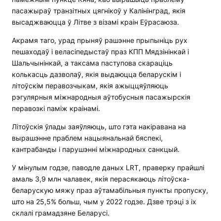
пасажыраў транзітных цягнікоў у Калінінград, якія
высаджваюцца ў Літве з візамі краін Еўрасаюза.
Акрамя таго, урад прыняў рашэнне прыпыніць рух
пешаходаў і веласіпедыстаў праз КПП Мядзінінкай і
Шальчынінкай, а таксама паступова скараціць
колькасць дазволаў, якія выдаюцца беларускім і
літоўскім перавозчыкам, якія ажыццяўляюць
рэгулярныя міжнародныя аўтобусныя пасажырскія
перавозкі паміж краінамі.
Літоўскія ўлады заяўляюць, што гэта накіравана на
вырашэнне праблем нацыянальнай бяспекі,
кантрабанды і парушэнні міжнародных санкцый.
У мінулым годзе, паводле даных LRT, праверку прайшлі
амаль 3,9 млн чалавек, якія перасякаюць літоўска-
беларускую мяжу праз аўтамабільныя пункты пропуску,
што на 25,5% больш, чым у 2022 годзе. Дзве трэці з іх
склалі грамадзяне Беларусі.