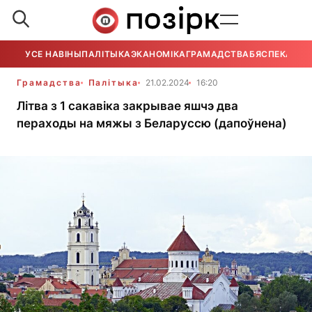
УСЕ НАВІНЫ
ПАЛІТЫКА
ЭКАНОМІКА
ГРАМАДСТВА
БЯСПЕКА
УСЕ
Грамадства
Палітыка
21.02.2024
16:20
Літва з 1 сакавіка закрывае яшчэ два
пераходы на мяжы з Беларуссю (дапоўнена)