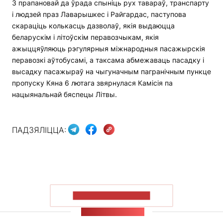
З прапановай да ўрада спыніць рух тавараў, транспарту
і людзей праз Лаварышкес і Райгардас, паступова
скараціць колькасць дазволаў, якія выдаюцца
беларускім і літоўскім перавозчыкам, якія
ажыццяўляюць рэгулярныя міжнародныя пасажырскія
перавозкі аўтобусамі, а таксама абмежаваць пасадку і
высадку пасажыраў на чыгуначным пагранічным пункце
пропуску Кяна 6 лютага звярнулася Камісія па
нацыянальнай бяспецы Літвы.
ПАДЗЯЛІЦЦА:
ПАКАЗАЦЬ БОЛЬШ
СТУЖКА НАВІН