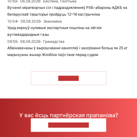
10:50
06.08.2026
Бяспека, Палітыка
Вучэнні міратворчых сіл і падраздзяленняў РХБ-абароны АДКБ на
беларускай тэрыторыі пройдуць 12–16 кастрычніка
10:04
06.08.2026
Эканоміка
Урад вярнуў нулявыя экспартныя пошліны на лёгкія
вуглевадародныя газы
09:55
06.08.2026
Грамадства
Абвінавачаны ў вырошчванні канопляў і захоўванні больш як 25 кг
марыхуаны жыхар Жлобіна паўстане перад судом
ЧЫТАЦЬ
У вас ёсць партнёрская прапанова?
НАПІШЫЦЕ НАМ