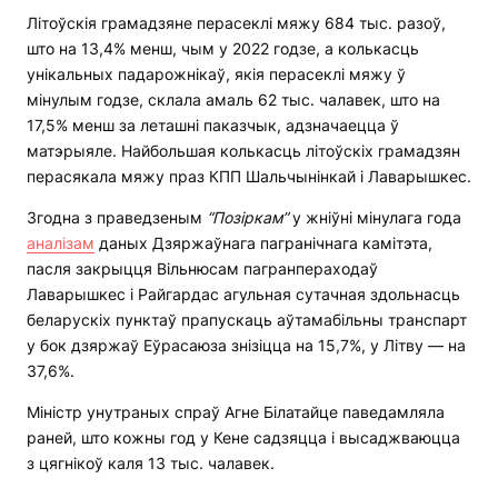
Літоўскія грамадзяне перасеклі мяжу 684 тыс. разоў,
што на 13,4% менш, чым у 2022 годзе, а колькасць
унікальных падарожнікаў, якія перасеклі мяжу ў
мінулым годзе, склала амаль 62 тыс. чалавек, што на
17,5% менш за леташні паказчык, адзначаецца ў
матэрыяле. Найбольшая колькасць літоўскіх грамадзян
перасякала мяжу праз КПП Шальчынінкай і Лаварышкес.
Згодна з праведзеным
“Позіркам”
у жніўні мінулага года
аналізам
даных Дзяржаўнага пагранічнага камітэта,
пасля закрыцця Вільнюсам пагранпераходаў
Лаварышкес і Райгардас агульная сутачная здольнасць
беларускіх пунктаў прапускаць аўтамабільны транспарт
у бок дзяржаў Еўрасаюза знізіцца на 15,7%, у Літву — на
37,6%.
Міністр унутраных спраў Агне Білатайце паведамляла
раней, што кожны год у Кене садзяцца і высаджваюцца
з цягнікоў каля 13 тыс. чалавек.