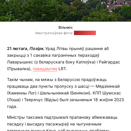
Вільнюс
Ілюстратыўнае фота:
pixabay.com
21 лютага,
Позірк
.
Урад Літвы прыняў рашэнне аб
закрыцці з 1 сакавіка пагранічных пераходаў
Лаварышкес (з беларускага боку Катлоўка) і Райгардас
(Прывалка),
паведамляе
LRT.
Такім чынам, на мяжы з Беларуссю прадоўжаць
працаваць два пункты пропуску з шасці — Мядзінінкай
(Каменны Лог) і Шальчынінкай (Беняконі). КПП Шумскас
(Лоша) і Твярячус (Відзы) былі зачыненыя 18 жніўня 2023
года.
Міністры таксама падтрымалі прапанову абмежаваць
пасадку і высадку пасажыраў на чыгуначным
памежным пункце Кяна, каб вырашыць праблему