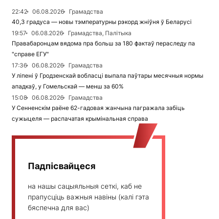
22:42
06.08.2026
Грамадства
40,3 градуса — новы тэмпературны рэкорд жніўня ў Беларусі
19:57
06.08.2026
Грамадства, Палітыка
Правабаронцам вядома пра больш за 180 фактаў пераследу па
"справе ЕГУ"
17:36
06.08.2026
Грамадства
У ліпені ў Гродзенскай вобласці выпала паўтары месячныя нормы
ападкаў, у Гомельскай — менш за 60%
15:08
06.08.2026
Грамадства
У Сенненскім раёне 62-гадовая жанчына пагражала забіць
сужыцеля — распачатая крымінальная справа
Падпісвайцеся
на нашы сацыяльныя сеткі, каб не
прапусціць важныя навіны (калі гэта
бяспечна для вас)