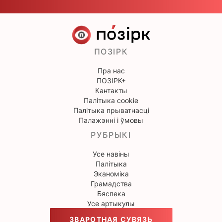
ПОЗІРК
Пра нас
ПОЗІРК+
Кантакты
Палітыка cookie
Палітыка прыватнасці
Палажэнні і ўмовы
РУБРЫКІ
Усе навіны
Палітыка
Эканоміка
Грамадства
Бяспека
Усе артыкулы
ЗВАРОТНАЯ СУВЯЗЬ