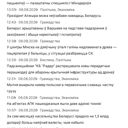
пацыентаў — пазаштатны спецыяліст Мінздароўя
13:05
06.08.2026
Палітыка, Эканоміка
Прэзідэнт Алжыра можа неўзабаве наведаць Беларусь
12:42
06.08.2026
Грамадства
Беларус арыштаваны ў Варшаве на падставе падазрэння ў
захоўванні і збыце наркотыкаў і псіхатропаў
12:38
06.08.2026
Грамадства
У цэнтры Мінска на дзяўчыну ўпалі галіны надламанага дрэва —
пацярпелая ў бальніцы, у сітуацыі разбіраецца СК
12:35
06.08.2026
Бяспека, Палітыка
Падсанкцыйнае "КБ "Радар" распрацавала новы перадатчык
перашкодаў для абароны крытычнай інфраструктуры ад дронаў
12:31
06.08.2026
Грамадства, Эканоміка
Мытня выкрыла намер польскага перавозчыка схаваць частку
грузу
11:08
06.08.2026
Грамадства, Эканоміка
На аб'ектах АПК пашкоджаныя яшчэ дзве адзінкі тэхнікі
10:57
06.08.2026
Грамадства, Эканоміка
За сем месяцаў насельніцтва Беларусі прадало на 1,3 млрд
долараў больш наяўнай валюты, чым набыло