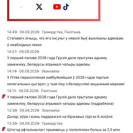
14:49
06.08.2026
Грамадства, Палітыка
Статкевіч лічыць, что яго інсульт у няволі быў выкліканы адмоваю
ў неабходных леках
14:27
06.08.2026
У першай палове 2026 года Грузія дала прытулак аднаму
замежніку, беларусы атрымалі чатыры адмовы
14:14
06.08.2026
Эканоміка
У Літве перахопленая найбуйнейшая ў 2026 годзе партыя
нелегальных цыгарэт, у тым ліку з беларускімі акцызнымі маркамі
14:11
06.08.2026
Палітыка
У першай палове 2026 года Грузія дала прытулак аднаму
замежніку, беларусы атрымалі чатыры адмовы (падрабязна)
13:38
06.08.2026
Эканоміка
Долар, еўра і юань падаражэлі на біржавых таргах 6 жніўня
13:36
06.08.2026
Грамадства
Штогод афтальмолагі прымаюць у паліклініках больш за 2,5 млн