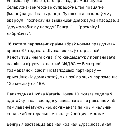
Ён выказаў надзею, што пры падтрымцы Шуёка
беларуска-венгерскае супрацоўніцтва працягне
ўмацоўвацца і пашырацца. Лукашэнка пажадаў яму
здароўя і поспехаў на вышэйшай дзяржаўнай пасадзе, а
“дружалюбнаму народу” Венгрыі — “росквіту і
дабрабыту”.
26 лютага парламент краіны абраў новым прэзідэнтам
краіны 67-гадовага Шуёка, які быў старшынёй
Канстытуцыйнага суда. Яго кандыдатуру прапанавала
кааліцыя кіруючых партый “ФІДЭС — Венгерскі
грамадзянскі саюз” і іх малодшых партнёраў —
хрысціянскіх дэмакратаў, якія займаюць у парламенце
135 месцаў са 199.
Папярэдняя Шуйка Каталін Новак 10 лютага падала ў
адстаўку пасля скандалу, звязанага з яе рашэннем аб
памілаванні мужчыны, асуджанага па крымінальнай
справе аб сексуальным гвалце ў дзіцячым доме.
Венгрыя застаецца адзінай краінай Еўрасаюза, якая