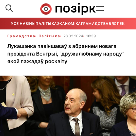
УСЕ НАВІНЫ
ПАЛІТЫКА
ЭКАНОМІКА
ГРАМАДСТВА
БЯСПЕКА
УСЕ
Грамадства
Палітыка
28.02.2024
18:39
Лукашэнка павіншаваў з абраннем новага
прэзідэнта Венгрыі, “дружалюбнаму народу”
якой пажадаў росквіту