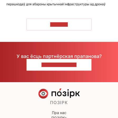
перашкодаў для абароны крытычнай інфраструктуры ад дронаў
ЧЫТАЦЬ
У вас ёсць партнёрская прапанова?
НАПІШЫЦЕ НАМ
ПОЗІРК
Пра нас
ПОЗІРК+