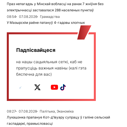
Праз непагадзь у Мінскай вобласці на ранак 7 жніўня без
электрычнасці заставалася 288 населеных пунктаў
08:54
07.08.2026
Грамадства
У Мазырскім раёне патануў 4-гадовы хлопчык
Падпісвайцеся
на нашы сацыяльныя сеткі, каб не
прапусціць важныя навіны (калі гэта
бяспечна для вас)
08:27
07.08.2026
Палітыка, Эканоміка
Лукашэнка прапануе Кот-д'Івуару супрацу ў галіне сельскай
гаспадаркі, прамысловасці