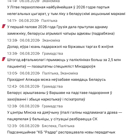
14:14
06.08.2026
Эканоміка
У Літве перахопленая найбуйнейшая ў 2026 годзе партыя
нелегальных цыгарэт, у тым ліку з беларускімі акцызнымі маркамі
14:11
06.08.2026
Палітыка
У першай палове 2026 года Грузія дала прытулак аднаму
замежніку, беларусы атрымалі чатыры адмовы (падрабязна)
13:38
06.08.2026
Эканоміка
Долар, еўра і юань падаражэлі на біржавых таргах 6 жніўня
13:36
06.08.2026
Грамадства
Штогод афтальмолагі прымаюць у паліклініках больш за 2,5 млн
пацыентаў — пазаштатны спецыяліст Мінздароўя
13:05
06.08.2026
Палітыка, Эканоміка
Прэзідэнт Алжыра можа неўзабаве наведаць Беларусь
12:42
06.08.2026
Грамадства
Беларус арыштаваны ў Варшаве на падставе падазрэння ў
захоўванні і збыце наркотыкаў і псіхатропаў
12:38
06.08.2026
Грамадства
У цэнтры Мінска на дзяўчыну ўпалі галіны надламанага дрэва —
пацярпелая ў бальніцы, у сітуацыі разбіраецца СК
12:35
06.08.2026
Бяспека, Палітыка
Падсанкцыйнае "КБ "Радар" распрацавала новы перадатчык