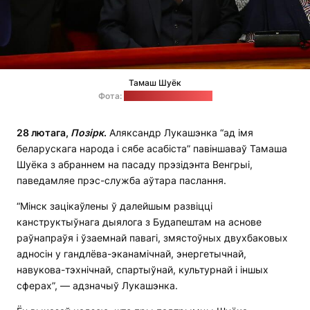
Тамаш Шуёк
Фота:
Zsolnai Péter, blikk.hu
28 лютага,
Позірк
.
Аляксандр Лукашэнка “ад імя
беларускага народа і сябе асабіста” павіншаваў Тамаша
Шуёка з абраннем на пасаду прэзідэнта Венгрыі,
паведамляе прэс-служба аўтара паслання.
“Мінск зацікаўлены ў далейшым развіцці
канструктыўнага дыялога з Будапештам на аснове
раўнапраўя і ўзаемнай павагі, змястоўных двухбаковых
адносін у гандлёва-эканамічнай, энергетычнай,
навукова-тэхнічнай, спартыўнай, культурнай і іншых
сферах”, — адзначыў Лукашэнка.