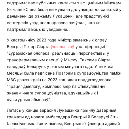
падтрымлівае публічныя кантакты з афіцыйным Мінскам.
Як член ЕС яна была вымушана далучыцца да санкцый у
дачыненні да рэжыму Лукашэнкі, але прадстаўнікі
венгерскіх улад неаднаразова заяўлялі, што не
падтрымліваюць іх увядзенне.
У кастрычніку 2023 года міністр замежных спраў
Венгрыі Петэр Сіярта
ўдзельнічаў
у канферэнцыі
“Еўразійская бяспека: рэальнасць і перспектывы ў
трансфармаваным свеце” ў Мінску. Таксама Сіярта
наведваў Беларусь у лютым мінулага года. У тым жа
месяцы была падпісана Праграма супрацоўніцтва паміж
МЗС дзвюх краін на 2023 год, якая прадугледжвала
“працяг дыялогу, комплекс мер па стымуляванні
эканамічнага супрацоўніцтва, адукацыйных і
культурных абменаў”.
Летась у канцы верасня Лукашэнка прыняў даверчыя
граматы ад новага амбасадара Венгрыі ў Беларусі Зіты
Ілоны Бенчык. Такім чынам, Венгрыя з’яўляецца адзінай