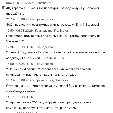
00:24
07.08.2026
Грамадства
40,3 градуса — новы тэмпературны рэкорд жніўня ў Беларусі
(падрабязна)
22:42
06.08.2026
Грамадства
40,3 градуса — новы тэмпературны рэкорд жніўня ў Беларусі
19:57
06.08.2026
Грамадства, Палітыка
Правабаронцам вядома пра больш за 180 фактаў пераследу па
"справе ЕГУ"
17:36
06.08.2026
Грамадства
У ліпені ў Гродзенскай вобласці выпала паўтары месячныя нормы
ападкаў, у Гомельскай — менш за 60%
15:08
06.08.2026
Грамадства
У Сенненскім раёне 62-гадовая жанчына пагражала забіць
сужыцеля — распачатая крымінальная справа
14:49
06.08.2026
Грамадства, Палітыка
Статкевіч лічыць, что яго інсульт у няволі быў выкліканы адмоваю
ў неабходных леках
14:27
06.08.2026
У першай палове 2026 года Грузія дала прытулак аднаму
замежніку, беларусы атрымалі чатыры адмовы