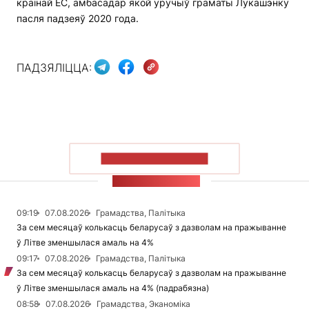
краінай ЕС, амбасадар якой уручыў граматы Лукашэнку
пасля падзеяў 2020 года.
ПАДЗЯЛІЦЦА:
ПАКАЗАЦЬ БОЛЬШ
СТУЖКА НАВІН
09:19
07.08.2026
Грамадства, Палітыка
За сем месяцаў колькасць беларусаў з дазволам на пражыванне
ў Літве зменшылася амаль на 4%
09:17
07.08.2026
Грамадства, Палітыка
За сем месяцаў колькасць беларусаў з дазволам на пражыванне
ў Літве зменшылася амаль на 4% (падрабязна)
08:58
07.08.2026
Грамадства, Эканоміка