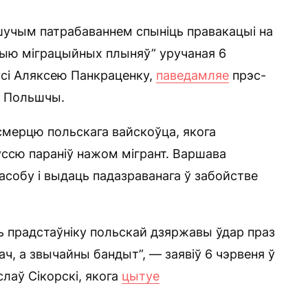
шучым патрабаваннем спыніць правакацыі на
цыю міграцыйных плыняў” уручаная 6
усі Аляксею Панкраценку,
паведамляе
прэс-
ў Польшчы.
смерцю польскага вайскоўца, якога
ссю параніў нажом мігрант. Варшава
асобу і выдаць падазраванага ў забойстве
іць прадстаўніку польскай дзяржавы ўдар праз
ач, а звычайны бандыт”, — заявіў 6 чэрвеня ў
лаў Сікорскі, якога
цытуе