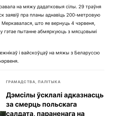
равала на мяжу дадатковыя сілы. 29 траўня
к заявіў пра планы аднавіць 200-метровую
Меркавалася, што яе вернуць 4 чэрвеня,
ку гэтае пытанне абмяркуюць з мясцовымі
межнікаў і вайскоўцаў на мяжы з Беларуссю
чэрвеня.
ГРАМАДСТВА, ПАЛІТЫКА
Дэмсілы ўсклалі адказнасць
за смерць польскага
салдата, параненага на