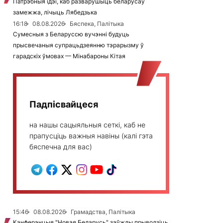
Патрэбныя ідэі, каб разварушыць беларусаў
замежжа, лічыць Лябедзька
16:18
08.08.2026
Бяспека, Палітыка
Сумесныя з Беларуссю вучэнні будуць
прысвечаныя супрацьдзеянню тэрарызму ў
гарадскіх ўмовах — Мінабароны Кітая
Падпісвайцеся
на нашы сацыяльныя сеткі, каб не
прапусціць важныя навіны (калі гэта
бяспечна для вас)
15:46
08.08.2026
Грамадства, Палітыка
Канферэнцыя "Новая Беларусь" заўжды прыводзіць