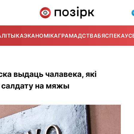
АЛІТЫКА
ЭКАНОМІКА
ГРАМАДСТВА
БЯСПЕКА
УС
ка выдаць чалавека, які
 салдату на мяжы