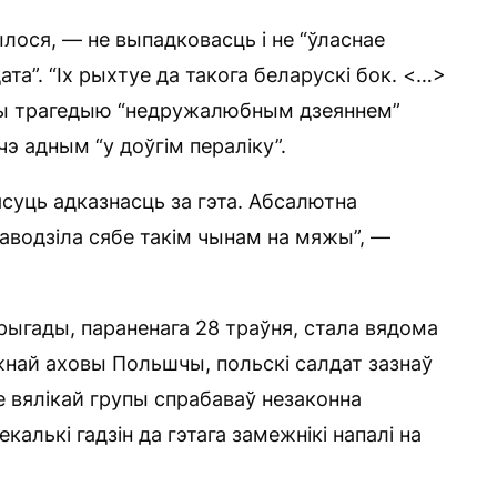
лося, — не выпадковасць і не “ўласнае
ата”. “Іх рыхтуе да такога беларускі бок. <…>
аўшы трагедыю “недружалюбным дзеяннем”
э адным “у доўгім пераліку”.
ясуць адказнасць за гэта. Абсалютна
паводзіла сябе такім чынам на мяжы”, —
рыгады, параненага 28 траўня, стала вядома
жнай аховы Польшчы, польскі салдат зазнаў
е вялікай групы спрабаваў незаконна
калькі гадзін да гэтага замежнікі напалі на