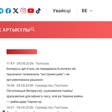
Увайсці
BE
Е АРТЫКУЛЫ
СТУЖКА НАВІН
17:47
08.08.2026
Палітыка
Беларусь дагэтуль не паведаміла Euronews аб
прызнанні тэлеканала "экстрэмісцкім" і не
аргументавала рашэнне
16:56
08.08.2026
Грамадства, Палітыка
Легалізацыя беларусаў, ушанаванне памяці
зразумелыя для мірнага часу, але ва Украіне вайна
— амбасадар Чарнагор
16:27
08.08.2026
Грамадства, Палітыка