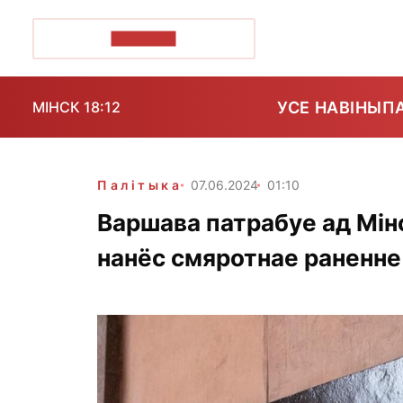
ПОЗІРК+
УСЕ НАВІНЫ
П
МІНСК 18:12
Палітыка
07.06.2024
01:10
Варшава патрабуе ад Мінс
нанёс смяротнае раненне