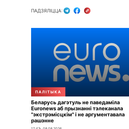
ПАДЗЯЛІЦЦА:
ПАЛІТЫКА
Беларусь дагэтуль не паведаміла
Euronews аб прызнанні тэлеканала
"экстрэмісцкім" і не аргументавала
рашэнне
17:47
08.08.2026