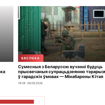
БЯСПЕКА
Сумесныя з Беларуссю вучэнні будуць
ька
прысвечаныя супрацьдзеянню тэрарыз
ў гарадскіх ўмовах — Мінабароны Кітая
16:18
08.08.2026
ПАКАЗАЦЬ БОЛЬШ