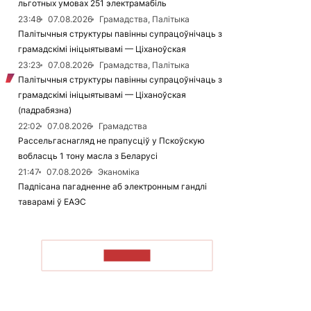
льготных умовах 251 электрамабіль
23:48
07.08.2026
Грамадства, Палітыка
Палітычныя структуры павінны супрацоўнічаць з
грамадскімі ініцыятывамі — Ціханоўская
23:23
07.08.2026
Грамадства, Палітыка
Палітычныя структуры павінны супрацоўнічаць з
грамадскімі ініцыятывамі — Ціханоўская
(падрабязна)
22:02
07.08.2026
Грамадства
Рассельгаснагляд не прапусціў у Пскоўскую
вобласць 1 тону масла з Беларусі
21:47
07.08.2026
Эканоміка
Падпісана пагадненне аб электронным гандлі
таварамі ў ЕАЭС
ЧЫТАЦЬ