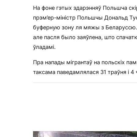
На фоне гэтых здарэнняў Польшча скі
прэм’ер-міністр Польшчы Дональд Тус
буферную зону ля мяжы з Беларуссю. 
але пасля было заяўлена, што спачат
ўладамі.
Пра напады мігрантаў на польскіх па
таксама паведамлялася 31 траўня і 4 