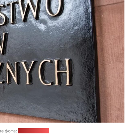
ае фота:
МЗС Польшчы