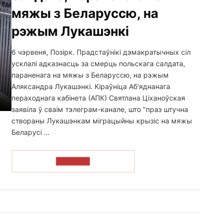
мяжы з Беларуссю, на
рэжым Лукашэнкі
6 чэрвеня, Позірк. Прадстаўнікі дэмакратычных сіл
усклалі адказнасць за смерць польскага салдата,
параненага на мяжы з Беларуссю, на рэжым
Аляксандра Лукашэнкі. Кіраўніца Аб'яднанага
пераходнага кабінета (АПК) Святлана Ціханоўская
заявіла ў сваім тэлеграм-канале, што "праз штучна
створаны Лукашэнкам міграцыйны крызіс на мяжы
Беларусі …
ЧЫТАЦЬ