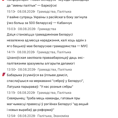
да "змены палітык" — Баркоўскі
15:13
08.08.2026
Грамадства, Палітыка
У вайне супраць Украіны з расійскага боку загінула
ўжо больш за 500 беларусаў — Кабанчук
15:03
08.08.2026
Грамадства
Дзіця становіцца грамадзянінам Беларусі
незалежна ад месца нараджэння, калі хоць адзін з
яго бацькоў мае беларускае грамадзянства — МУС
14:11
08.08.2026
Грамадства, Палітыка
Ціханоўская заклікала праваабаронцаў даць экс-
палітвязням зразумелы алгарытм дапамогі
13:50
08.08.2026
Грамадства, Палітыка
Бабарыка ўсумніўся ва ўплыве дэмсіл,
спаслаўшыся на меркаванні "сяброў у Беларусі",
Латушка парыраваў: "У нас розныя сябры"
13:15
08.08.2026
Грамадства, Палітыка
Севярынец: Трэба мець каманды, гатовыя пры
магчымасці правесці ў рэгіёнах Беларусі "ад акцый
і новых вырабаў да рэформаў"
12:54
08.08.2026
Палітыка, Эканоміка