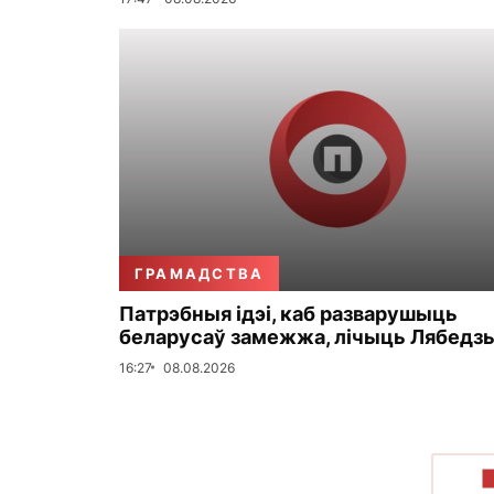
ГРАМАДСТВА
Патрэбныя ідэі, каб разварушыць
беларусаў замежжа, лічыць Лябедз
16:27
08.08.2026