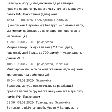
Беларусь могуць падключыць да рэалізацыі
праекта першага грузавога чыгуначнага маршруту
паміж РФ і Пакістанам (дапоўнена)
12:13
08.08.2026
Грамадства, Палітыка
Ціханоўская: Перамены ў Беларусі — пытанне часу,
мы можам паўплываць на стварэнне новага акна
магчымасцяў
11:30
08.08.2026
Грамадства
Моцны вецер 6 жніўня паваліў 2,4 тыс. дрэў,
пашкодзіў дахі больш за 700 дамоў — удакладненыя
даныя МНС
10:58
08.08.2026
Грамадства, Палітыка
Мінабароны пашырыла кола жанчын-медыкаў, якія
трапляюць пад вайсковы ўлік
10:04
08.08.2026
Эканоміка
Беларусь могуць падключыць да рэалізацыі
праекта першага грузавога чыгуначнага маршруту
паміж РФ і Пакістанам
09:36
08.08.2026
Грамадства, Эканоміка
За тыдзень фізічныя асобы ўвезлі ў Беларусь на