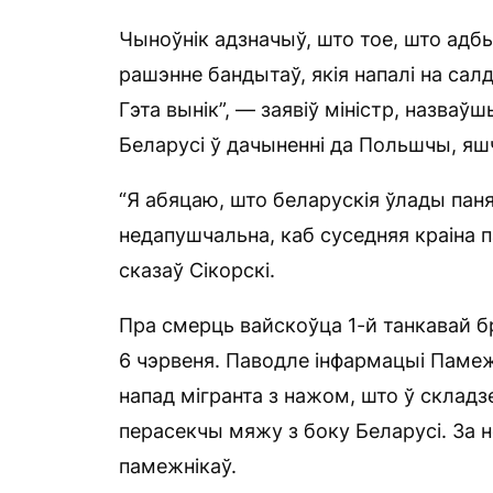
Чыноўнік адзначыў, што тое, што адбы
рашэнне бандытаў, якія напалі на салд
Гэта вынік”, — заявіў міністр, назв
Беларусі ў дачыненні да Польшчы, яшч
“Я абяцаю, што беларускія ўлады пан
недапушчальна, каб суседняя краіна 
сказаў Сікорскі.
Пра смерць вайскоўца 1-й танкавай б
6 чэрвеня. Паводле інфармацыі Паме
напад мігранта з нажом, што ў складз
перасекчы мяжу з боку Беларусі. За не
памежнікаў.