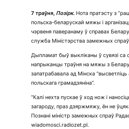
7 траўня,
Позірк
.
Нота пратэсту з “ра
польска-беларускай мяжы і арганіза
чэрвеня паверанаму ў справах Белар
служба Міністэрства замежных спра
Дыпламат быў выкліканы ў сувязі са 
напрыканцы траўня на мяжы з Белару
запатрабавала ад Мінска “высветліць 
польскага грамадзяніна”.
“Калі нехта пускае ў ход нож і нанос
загароду, праз дзяржмяжу, ён не ўцяк
Познані міністр замежных спраў Радас
wiadomosci.radiozet.pl.