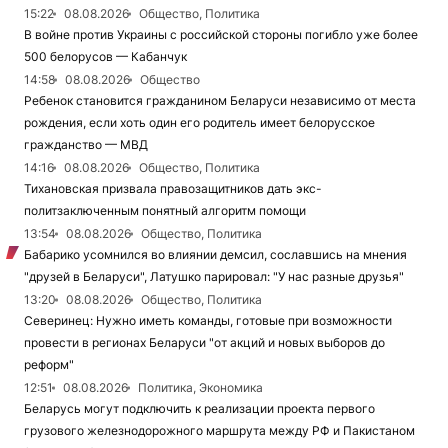
15:22
08.08.2026
Общество, Политика
В войне против Украины с российской стороны погибло уже более
500 белорусов — Кабанчук
14:58
08.08.2026
Общество
Ребенок становится гражданином Беларуси независимо от места
рождения, если хоть один его родитель имеет белорусское
гражданство — МВД
14:16
08.08.2026
Общество, Политика
Тихановская призвала правозащитников дать экс-
политзаключенным понятный алгоритм помощи
13:54
08.08.2026
Общество, Политика
Бабарико усомнился во влиянии демсил, сославшись на мнения
"друзей в Беларуси", Латушко парировал: "У нас разные друзья"
13:20
08.08.2026
Общество, Политика
Северинец: Нужно иметь команды, готовые при возможности
провести в регионах Беларуси "от акций и новых выборов до
реформ"
12:51
08.08.2026
Политика, Экономика
Беларусь могут подключить к реализации проекта первого
грузового железнодорожного маршрута между РФ и Пакистаном