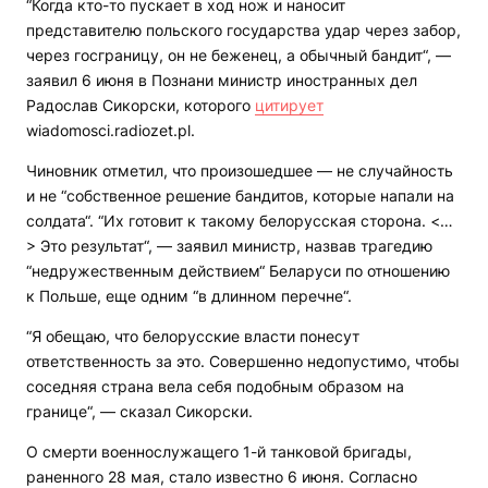
“Когда кто-то пускает в ход нож и наносит
представителю польского государства удар через забор,
через госграницу, он не беженец, а обычный бандит“, —
заявил 6 июня в Познани министр иностранных дел
Радослав Сикорски, которого
цитирует
wiadomosci.radiozet.pl.
Чиновник отметил, что произошедшее — не случайность
и не “собственное решение бандитов, которые напали на
солдата“. “Их готовит к такому белорусская сторона. <…
> Это результат“, — заявил министр, назвав трагедию
“недружественным действием“ Беларуси по отношению
к Польше, еще одним “в длинном перечне“.
“Я обещаю, что белорусские власти понесут
ответственность за это. Совершенно недопустимо, чтобы
соседняя страна вела себя подобным образом на
границе“, — сказал Сикорски.
О смерти военнослужащего 1-й танковой бригады,
раненного 28 мая, стало известно 6 июня. Согласно