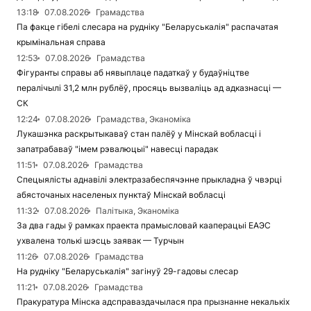
13:18
07.08.2026
Грамадства
Па факце гібелі слесара на рудніку "Беларуськалія" распачатая
крымінальная справа
12:53
07.08.2026
Грамадства
Фігуранты справы аб нявыплаце падаткаў у будаўніцтве
пералічылі 31,2 млн рублёў, просяць вызваліць ад адказнасці —
СК
12:24
07.08.2026
Грамадства, Эканоміка
Лукашэнка раскрытыкаваў стан палёў у Мінскай вобласці і
запатрабаваў "імем рэвалюцыі" навесці парадак
11:51
07.08.2026
Грамадства
Спецыялісты аднавілі электразабеспячэнне прыкладна ў чвэрці
абясточаных населеных пунктаў Мінскай вобласці
11:32
07.08.2026
Палітыка, Эканоміка
За два гады ў рамках праекта прамысловай кааперацыі ЕАЭС
ухвалена толькі шэсць заявак — Турчын
11:26
07.08.2026
Грамадства
На рудніку "Беларуськалія" загінуў 29-гадовы слесар
11:21
07.08.2026
Грамадства
Пракуратура Мінска адсправаздачылася пра прызнанне некалькіх