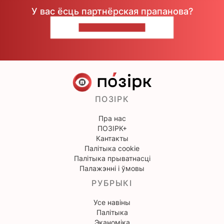
У вас ёсць партнёрская прапанова?
НАПІШЫЦЕ НАМ
ПОЗІРК
Пра нас
ПОЗІРК+
Кантакты
Палітыка cookie
Палітыка прыватнасці
Палажэнні і ўмовы
РУБРЫКІ
Усе навіны
Палітыка
Эканоміка