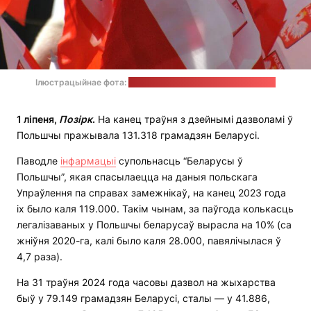
Ілюстрацыйнае фота:
Natalia Gasiorowska / unsplash.com
1 ліпеня,
Позірк
.
На канец траўня з дзейнымі дазволамі ў
Польшчы пражывала 131.318 грамадзян Беларусі.
Паводле
інфармацыі
супольнасць “Беларусы ў
Польшчы”, якая спасылаецца на даныя польскага
Упраўлення па справах замежнікаў, на канец 2023 года
іх было каля 119.000. Такім чынам, за паўгода колькасць
легалізаваных у Польшчы беларусаў вырасла на 10% (са
жніўня 2020-га, калі было каля 28.000, павялічылася ў
4,7 раза).
На 31 траўня 2024 года часовы дазвол на жыхарства
быў у 79.149 грамадзян Беларусі, сталы — у 41.886,