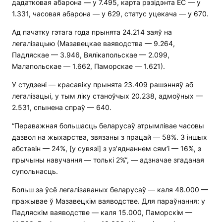
дадатковая абарона — у 7.495, карта рэзідэнта ЕС — у
1.331, часовая абарона — у 629, статус уцекача — у 670.
Ад пачатку гэтага года прынята 24.214 заяў на
легалізацыю (Мазавецкае ваяводства — 9.264,
Падляскае — 3.946, Вялікапольскае — 2.099,
Малапольскае — 1.662, Паморскае — 1.621).
У студзені — красавіку прынята 23.409 рашэнняў аб
легалізацыі, у тым ліку станоўчых 20.238, адмоўных —
2.531, спынена спраў — 640.
“Пераважная большасць беларусаў атрымлівае часовы
дазвол на жыхарства, звязаны з працай — 58%. З іншых
абставін — 24%, [у сувязі] з уз’яднаннем сям’і — 16%, з
прычыны навучання — толькі 2%”, — адзначае згаданая
супольнасць.
Больш за ўсё легалізаваных беларусаў — каля 48.000 —
пражывае ў Мазавецкім ваяводстве. Для параўнання: у
Падляскім ваяводстве — каля 15.000, Паморскім —