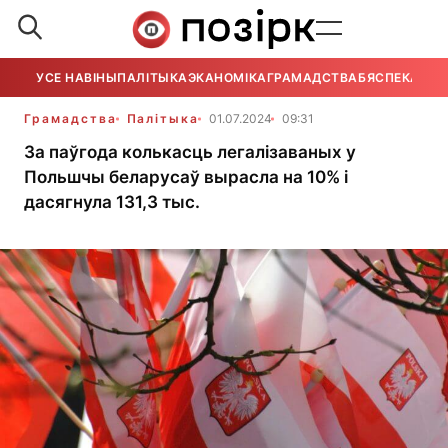
УСЕ НАВІНЫ
ПАЛІТЫКА
ЭКАНОМІКА
ГРАМАДСТВА
БЯСПЕКА
УСЕ
Грамадства
Палітыка
01.07.2024
09:31
За паўгода колькасць легалізаваных у
Польшчы беларусаў вырасла на 10% і
дасягнула 131,3 тыс.