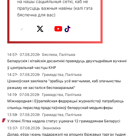
на нашы сацыяльныя сеткі, каб не
прапусціць важныя навіны (калі гэта
бяспечна для вас)
14:57
07.08.2026
Бяспека, Палітыка
Беларускія і кітайскія дэсантнікі правядуць двухтыднёвыя вучэнні
ў цэнтральнай частцы КНР
14:27
07.08.2026
Грамадства, Палітыка
Ціханоўская заклікала "зрабіць усё магчымае, каб злачынствы
рэжыму не засталіся беспакаранымі"
14:19
07.08.2026
Грамадства, Палітыка
Міжнародная і Еўрапейская федэрацыі журналістаў патрабуюць
спыніць пераслед прадстаўнікоў беларускай медыясферы
13:58
07.08.2026
Грамадства, Палітыка
У ліпені Літва надала статус уцекача 12 грамадзянам Беларусі
13:37
07.08.2026
Эканоміка
Долар, еўра і юань падаражэлі на апошніх біржавых таргах тыдня