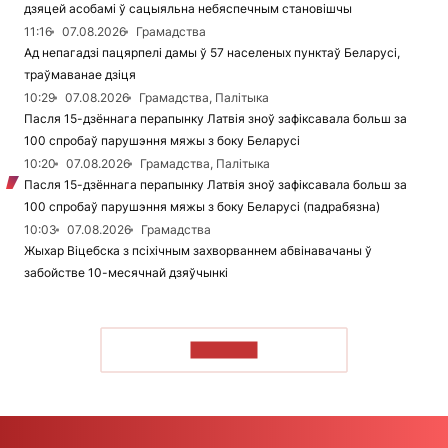
дзяцей асобамі ў сацыяльна небяспечным становішчы
11:16
07.08.2026
Грамадства
Ад непагадзі пацярпелі дамы ў 57 населеных пунктаў Беларусі,
траўмаванае дзіця
10:29
07.08.2026
Грамадства, Палітыка
Пасля 15-дзённага перапынку Латвія зноў зафіксавала больш за
100 спробаў парушэння мяжы з боку Беларусі
10:20
07.08.2026
Грамадства, Палітыка
Пасля 15-дзённага перапынку Латвія зноў зафіксавала больш за
100 спробаў парушэння мяжы з боку Беларусі (падрабязна)
10:03
07.08.2026
Грамадства
Жыхар Віцебска з псіхічным захворваннем абвінавачаны ў
забойстве 10-месячнай дзяўчынкі
ЧЫТАЦЬ