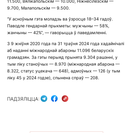
11.500, Вялікапольскім — 10.000, Ніжнесілезскім —
9.700, Малапольскім — 9.500.
“У асноўным гэта моладзь ва ўзросце 18–34 гадоў.
Паводле гендарнай прыкметы: мужчыны — 58%,
жанчыны — 42%”, — гаворыцца ў паведамленні.
З 9 жніўня 2020 года па 31 траўня 2024 года хадайнічалі
аб наданні міжнароднай абароны 11.096 беларускіх
грамадзян. За гэты перыяд прынята 9.304 рашэнні, у
тым ліку станоўчых — 8.970 (міжнародная абарона —
8.322, статус уцекача — 648), адмоўных — 126 (у тым
ліку 45 у 2024 годзе), спынена спраў — 208.
ПАДЗЯЛІЦЦА: