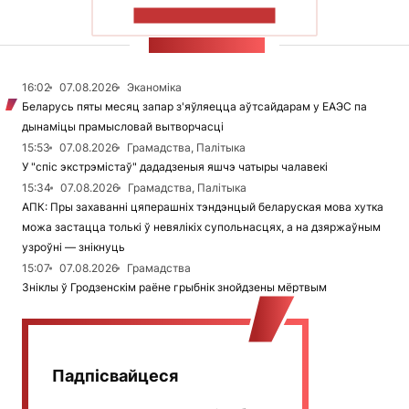
ПАКАЗАЦЬ БОЛЬШ
СТУЖКА НАВІН
16:02
07.08.2026
Эканоміка
Беларусь пяты месяц запар з'яўляецца аўтсайдарам у ЕАЭС па
дынаміцы прамысловай вытворчасці
15:53
07.08.2026
Грамадства, Палітыка
У "спіс экстрэмістаў" дададзеныя яшчэ чатыры чалавекі
15:34
07.08.2026
Грамадства, Палітыка
АПК: Пры захаванні цяперашніх тэндэнцый беларуская мова хутка
можа застацца толькі ў невялікіх супольнасцях, а на дзяржаўным
узроўні — знікнуць
15:07
07.08.2026
Грамадства
Зніклы ў Гродзенскім раёне грыбнік знойдзены мёртвым
Падпісвайцеся