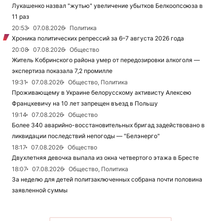
Лукашенко назвал "жутью" увеличение убытков Белкоопсоюза в
11 раз
20:53
07.08.2026
Политика
Хроника политических репрессий за 6–7 августа 2026 года
20:08
07.08.2026
Общество
Житель Кобринского района умер от передозировки алкоголя —
экспертиза показала 7,2 промилле
19:31
07.08.2026
Общество, Политика
Проживающему в Украине белорусскому активисту Алексею
Францкевичу на 10 лет запрещен въезд в Польшу
19:14
07.08.2026
Общество
Более 340 аварийно-восстановительных бригад задействовано в
ликвидации последствий непогоды — "Белэнерго"
18:17
07.08.2026
Общество
Двухлетняя девочка выпала из окна четвертого этажа в Бресте
18:07
07.08.2026
Общество, Политика
За неделю для детей политзаключенных собрана почти половина
заявленной суммы