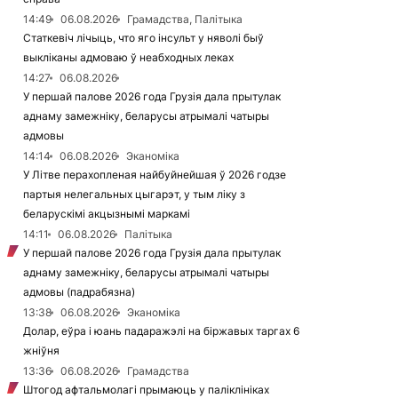
14:49
06.08.2026
Грамадства, Палітыка
Статкевіч лічыць, что яго інсульт у няволі быў
выкліканы адмоваю ў неабходных леках
14:27
06.08.2026
У першай палове 2026 года Грузія дала прытулак
аднаму замежніку, беларусы атрымалі чатыры
адмовы
14:14
06.08.2026
Эканоміка
У Літве перахопленая найбуйнейшая ў 2026 годзе
партыя нелегальных цыгарэт, у тым ліку з
беларускімі акцызнымі маркамі
14:11
06.08.2026
Палітыка
У першай палове 2026 года Грузія дала прытулак
аднаму замежніку, беларусы атрымалі чатыры
адмовы (падрабязна)
13:38
06.08.2026
Эканоміка
Долар, еўра і юань падаражэлі на біржавых таргах 6
жніўня
13:36
06.08.2026
Грамадства
Штогод афтальмолагі прымаюць у паліклініках