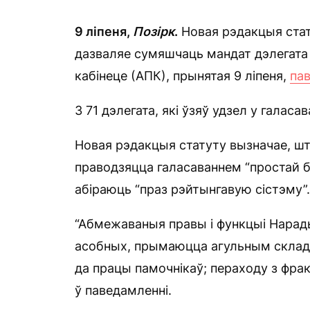
9 ліпеня,
Позірк
.
Новая рэдакцыя стат
дазваляе сумяшчаць мандат дэлегата
кабінеце (АПК), прынятая 9 ліпеня,
па
З 71 дэлегата, які ўзяў удзел у галаса
Новая рэдакцыя статуту вызначае, што
праводзяцца галасаваннем “простай 
абіраюць “праз рэйтынгавую сістэму”.
“Абмежаваныя правы і функцыі Нарады
асобных, прымаюцца агульным склад
да працы памочнікаў; пераходу з фрак
ў паведамленні.