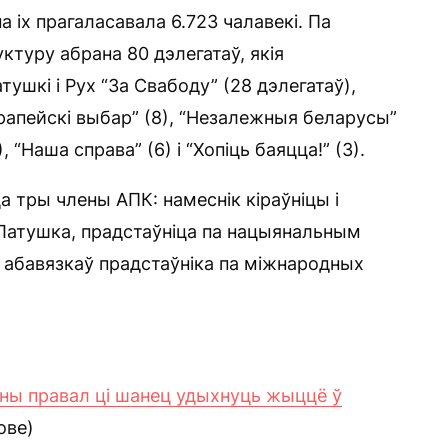
а іх прагаласавала 6.723 чалавекі. Па
ктуру абрана 80 дэлегатаў, якія
ушкі і Рух “За Свабоду” (28 дэлегатаў),
ўрапейскі выбар” (8), “Незалежныя беларусы”
, “Наша справа” (6) і “Хопіць баяцца!” (3).
а тры члены АПК: намеснік кіраўніцы і
 Латушка, прадстаўніца па нацыянальным
 абавязкаў прадстаўніка па міжнародных
ны правал ці шанец удыхнуць жыццё ў
ове)