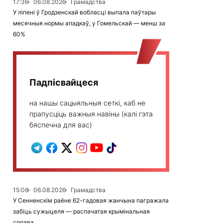
17:36
06.08.2026
Грамадства
У ліпені ў Гродзенскай вобласці выпала паўтары
месячныя нормы ападкаў, у Гомельскай — менш за
60%
Падпісвайцеся
на нашы сацыяльныя сеткі, каб не
прапусціць важныя навіны (калі гэта
бяспечна для вас)
15:08
06.08.2026
Грамадства
У Сенненскім раёне 62-гадовая жанчына пагражала
забіць сужыцеля — распачатая крымінальная
справа