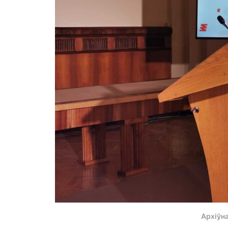
Архіўн