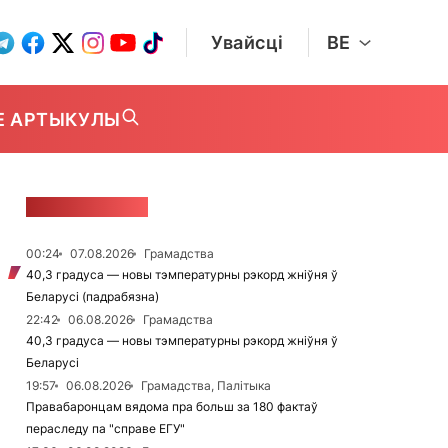
Увайсці
BE
Е АРТЫКУЛЫ
СТУЖКА НАВІН
00:24
07.08.2026
Грамадства
40,3 градуса — новы тэмпературны рэкорд жніўня ў
Беларусі (падрабязна)
22:42
06.08.2026
Грамадства
40,3 градуса — новы тэмпературны рэкорд жніўня ў
Беларусі
19:57
06.08.2026
Грамадства, Палітыка
Правабаронцам вядома пра больш за 180 фактаў
пераследу па "справе ЕГУ"