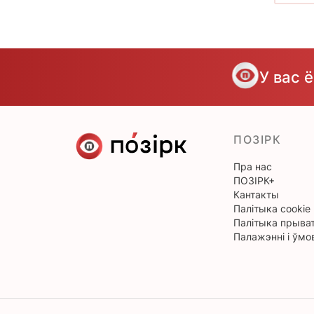
У вас 
ПОЗІРК
Пра нас
ПОЗІРК+
Кантакты
Палітыка cookie
Палітыка прыват
Палажэнні і ўмо