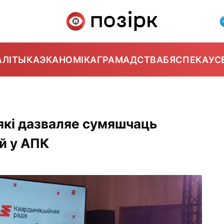
АЛІТЫКА
ЭКАНОМІКА
ГРАМАДСТВА
БЯСПЕКА
УС
 які дазваляе сумяшчаць
й у АПК