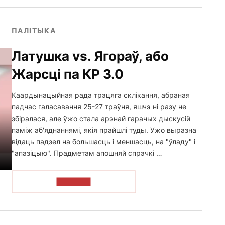
ПАЛІТЫКА
Латушка vs. Ягораў, або
Жарсці па КР 3.0
Каардынацыйная рада трэцяга склікання, абраная
падчас галасавання 25-27 траўня, яшчэ ні разу не
збіралася, але ўжо стала арэнай гарачых дыскусій
паміж аб'яднаннямі, якія прайшлі туды. Ужо выразна
відаць падзел на большасць і меншасць, на "ўладу" і
"апазіцыю". Прадметам апошняй спрэчкі …
ЧЫТАЦЬ