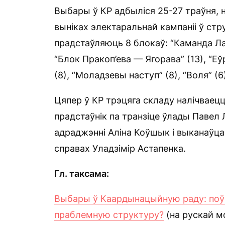
Выбары ў КР адбыліся 25-27 траўня, н
выніках электаральнай кампаніі ў стру
прадстаўляюць 8 блокаў: “Каманда Лат
“Блок Пракоп’ева — Ягорава” (13), “Е
(8), “Моладзевы наступ” (8), “Воля” (6)
Цяпер ў КР трэцяга складу налічваецц
прадстаўнік па транзіце ўлады Павел
адраджэнні Аліна Коўшык і выканаўца
справах Уладзімір Астапенка.
Гл. таксама:
Выбары ў Каардынацыйную раду: поў
праблемную структуру?
(на рускай м