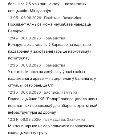
больш за 2,5 млн пацыентаў — пазаштатны
спецыяліст Мінздароўя
13:05
06.08.2026
Палітыка, Эканоміка
Прэзідэнт Алжыра можа неўзабаве наведаць
Беларусь
12:42
06.08.2026
Грамадства
Беларус арыштаваны ў Варшаве на падставе
падазрэння ў захоўванні і збыце наркотыкаў і
псіхатропаў
12:38
06.08.2026
Грамадства
У цэнтры Мінска на дзяўчыну ўпалі галіны
надламанага дрэва — пацярпелая ў бальніцы, у
сітуацыі разбіраецца СК
12:35
06.08.2026
Бяспека, Палітыка
Падсанкцыйнае "КБ "Радар" распрацавала новы
перадатчык перашкодаў для абароны крытычнай
інфраструктуры ад дронаў
12:31
06.08.2026
Грамадства, Эканоміка
Мытня выкрыла намер польскага перавозчыка
схаваць частку грузу