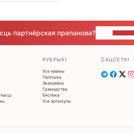
ёсць партнёрская прапанова?
НАПІШЫ
РУБРЫКІ
САЦСЕТКІ
Усе навіны
Палітыка
Эканоміка
Грамадства
насці
Бяспека
вы
Усе артыкулы