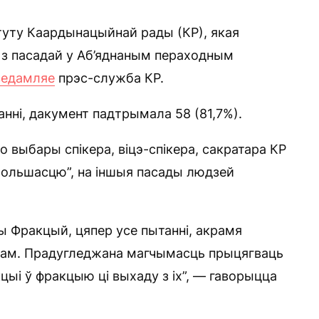
уту Каардынацыйнай рады (КР), якая
 з пасадай у Аб’яднаным пераходным
ведамляе
прэс-служба КР.
ванні, дакумент падтрымала 58 (81,7%).
 выбары спікера, віцэ-спікера, сакратара КР
большасцю”, на іншыя пасады людзей
 Фракцый, цяпер усе пытанні, акрамя
ам. Прадугледжана магчымасць прыцягваць
цыі ў фракцыю ці выхаду з іх”, — гаворыцца