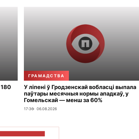
ГРАМАДСТВА
 180
У ліпені ў Гродзенскай вобласці выпала
паўтары месячныя нормы ападкаў, у
Гомельскай — менш за 60%
17:36
06.08.2026
ПАКАЗАЦЬ БОЛЬШ