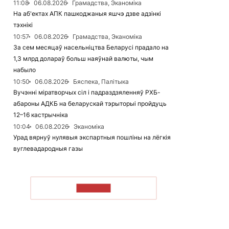
11:08
06.08.2026
Грамадства, Эканоміка
На аб'ектах АПК пашкоджаныя яшчэ дзве адзінкі
тэхнікі
10:57
06.08.2026
Грамадства, Эканоміка
За сем месяцаў насельніцтва Беларусі прадало на
1,3 млрд долараў больш наяўнай валюты, чым
набыло
10:50
06.08.2026
Бяспека, Палітыка
Вучэнні міратворчых сіл і падраздзяленняў РХБ-
абароны АДКБ на беларускай тэрыторыі пройдуць
12–16 кастрычніка
10:04
06.08.2026
Эканоміка
Урад вярнуў нулявыя экспартныя пошліны на лёгкія
вуглевадародныя газы
ЧЫТАЦЬ