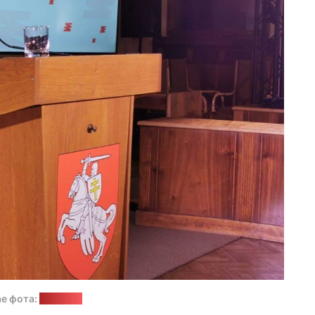
ае фота:
"Белсат"