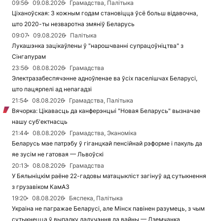
09:56
09.08.2026
Грамадства, Палітыка
Ціханоўская: З кожным годам становіцца ўсё больш відавочна,
што 2020-ты незваротна змяніў Беларусь
09:07
09.08.2026
Палітыка
Лукашэнка зацікаўлены ў "нарошчванні супрацоўніцтва" з
Сінгапурам
23:56
08.08.2026
Грамадства
Электразабеспячэнне адноўленае ва ўсіх паселішчах Беларусі,
што пацярпелі ад непагадзі
21:54
08.08.2026
Грамадства, Палітыка
Вячорка: Цікавасць да канферэнцыі "Новая Беларусь" вызначае
нашу суб'ектнасць
21:44
08.08.2026
Грамадства, Эканоміка
Беларусь мае патрэбу ў гіганцкай пенсійнай рэформе і пакуль да
яе зусім не гатовая — Львоўскі
20:13
08.08.2026
Грамадства
У Бялыніцкім раёне 22-гадовы матацыкліст загінуў ад сутыкнення
з грузавіком КамАЗ
19:20
08.08.2026
Бяспека, Палітыка
Украіна не пагражае Беларусі, але Мінск павінен разумець, з чым
сутыкнецца ў выпадку далучэння да вайны — Дземчанка