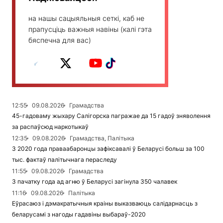
на нашы сацыяльныя сеткі, каб не
прапусціць важныя навіны (калі гэта
бяспечна для вас)
12:55
09.08.2026
Грамадства
45-гадоваму жыхару Салігорска пагражае да 15 гадоў зняволення
за распаўсюд наркотыкаў
12:35
09.08.2026
Грамадства, Палітыка
З 2020 года праваабаронцы зафіксавалі ў Беларусі больш за 100
тыс. фактаў палітычнага пераследу
11:55
09.08.2026
Грамадства
З пачатку года ад агню ў Беларусі загінула 350 чалавек
11:16
09.08.2026
Палітыка
Еўрасаюз і дэмакратычныя краіны выказваюць салідарнасць з
беларусамі з нагоды гадавіны выбараў-2020