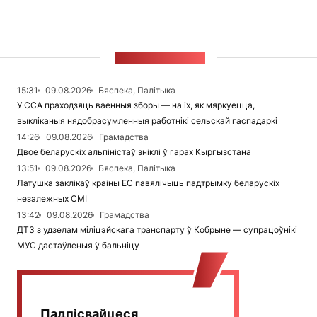
СТУЖКА НАВІН
15:31
09.08.2026
Бяспека, Палітыка
У ССА праходзяць ваенныя зборы — на іх, як мяркуецца,
выкліканыя нядобрасумленныя работнікі сельскай гаспадаркі
14:26
09.08.2026
Грамадства
Двое беларускіх альпіністаў зніклі ў гарах Кыргызстана
13:51
09.08.2026
Бяспека, Палітыка
Латушка заклікаў краіны ЕС павялічыць падтрымку беларускіх
незалежных СМІ
13:42
09.08.2026
Грамадства
ДТЗ з удзелам міліцэйскага транспарту ў Кобрыне — супрацоўнікі
МУС дастаўленыя ў бальніцу
Падпісвайцеся