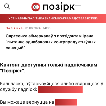
УСЕ НАВІНЫ
ПАЛІТЫКА
ЭКАНОМІКА
ГРАМАДСТВА
БЯСПЕКА
УСЕ
Палітыка
01.08.2024
14:05
Сяргеенка абмеркаваў з прэзідэнтам Ірана
“пытанне аднабаковых контрпрадуктыўных
санкцый”
Кантэнт даступны толькі падпісчыкам
"Позірк+".
Калі ласка, аўтарызуйцеся альбо звярніцеся ў
службу падпіскі:
pozirk@pozirk.online
Вы можаце вернуцца на
Галоўную