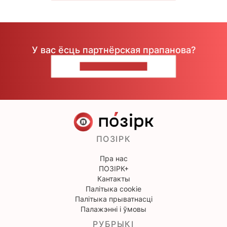
У вас ёсць партнёрская прапанова?
НАПІШЫЦЕ НАМ
ПОЗІРК
Пра нас
ПОЗІРК+
Кантакты
Палітыка cookie
Палітыка прыватнасці
Палажэнні і ўмовы
РУБРЫКІ