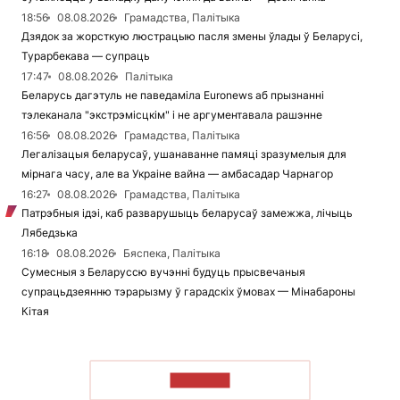
18:56
08.08.2026
Грамадства, Палітыка
Дзядок за жорсткую люстрацыю пасля змены ўлады ў Беларусі,
Турарбекава — супраць
17:47
08.08.2026
Палітыка
Беларусь дагэтуль не паведаміла Euronews аб прызнанні
тэлеканала "экстрэмісцкім" і не аргументавала рашэнне
16:56
08.08.2026
Грамадства, Палітыка
Легалізацыя беларусаў, ушанаванне памяці зразумелыя для
мірнага часу, але ва Украіне вайна — амбасадар Чарнагор
16:27
08.08.2026
Грамадства, Палітыка
Патрэбныя ідэі, каб разварушыць беларусаў замежжа, лічыць
Лябедзька
16:18
08.08.2026
Бяспека, Палітыка
Сумесныя з Беларуссю вучэнні будуць прысвечаныя
супрацьдзеянню тэрарызму ў гарадскіх ўмовах — Мінабароны
Кітая
ЧЫТАЦЬ