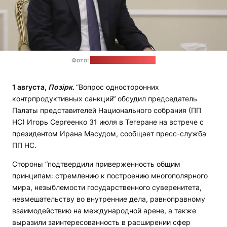
Фото:
пресс-служба ПП НС
1 августа,
Позірк
.
“Вопрос односторонних
контрпродуктивных санкций“ обсудил председатель
Палаты представителей Национального собрания (ПП
НС) Игорь Сергеенко 31 июля в Тегеране на встрече с
президентом Ирана Масудом, сообщает пресс-служба
ПП НС.
Стороны “подтвердили приверженность общим
принципам: стремлению к построению многополярного
мира, незыблемости государственного суверенитета,
невмешательству во внутренние дела, равноправному
взаимодействию на международной арене, а также
выразили заинтересованность в расширении сфер