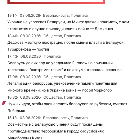
19:14
08.08.2026
Безопасность, Политика
Украина не угрожает Беларуси, но Минск должен понимать, с чем
столкнется в случае присоединения к войне — Демченко
18:46
08.08.2026
Общество, Политика
Дедок за жесткую люстрацию после смены власти в Беларуси,
Турарбекова — против
17:43
08.08.2026
Политика
Беларусь до сих пор не уведомила Euronews о признании
телеканала "экстремистским" и не аргументировала решение
17:08
08.08.2026
Общество, Политика
Легализация белорусов, увековечение памяти понятны для
мирного времени, но в Украине война — посол Чорногор
16:32
08.08.2026
Общество, Политика
Нужны идеи, чтобы расшевелить белорусов за рубежом, считает
Лебедько
16:13
08.08.2026
Безопасность, Политика
Совместные с Беларусью учения будут посвящены
противодействию терроризму в городских условиях —
Минобороны Китая