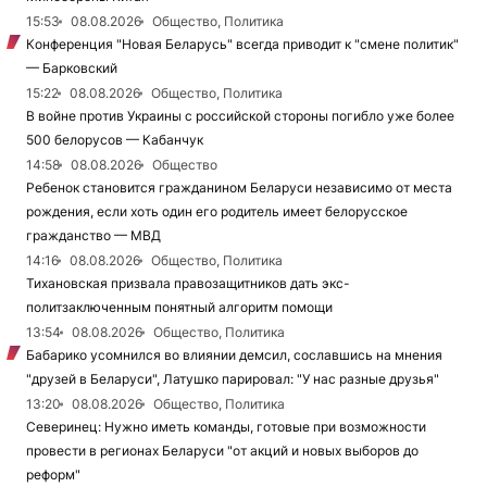
15:53
08.08.2026
Общество, Политика
Конференция "Новая Беларусь" всегда приводит к "смене политик"
— Барковский
15:22
08.08.2026
Общество, Политика
В войне против Украины с российской стороны погибло уже более
500 белорусов — Кабанчук
14:58
08.08.2026
Общество
Ребенок становится гражданином Беларуси независимо от места
рождения, если хоть один его родитель имеет белорусское
гражданство — МВД
14:16
08.08.2026
Общество, Политика
Тихановская призвала правозащитников дать экс-
политзаключенным понятный алгоритм помощи
13:54
08.08.2026
Общество, Политика
Бабарико усомнился во влиянии демсил, сославшись на мнения
"друзей в Беларуси", Латушко парировал: "У нас разные друзья"
13:20
08.08.2026
Общество, Политика
Северинец: Нужно иметь команды, готовые при возможности
провести в регионах Беларуси "от акций и новых выборов до
реформ"