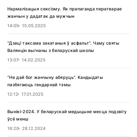
Нармалізацыя сексізму. Як прапаганда ператварае
жанчын у дадатак да мужчын
14:05
15.05.2025
“Дзеці таксама закатаныя ў асфальт”. Чаму святы
Валянцін выгнаны з беларускай школы
13:07
14.02.2025
“Не дай бог жанчыну абяруць”. Кандыдаты
пазбягаюць гендарнай тэмы
12:12
17.01.2025
Вынікі-2024. У беларускай медыцыне месца подзвігу
ўсё менш
16:20
28.12.2024