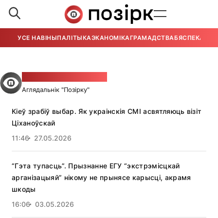
УСЕ НАВІНЫ
ПАЛІТЫКА
ЭКАНОМІКА
ГРАМАДСТВА
БЯСПЕКА
УСЕ
Вікторыя Лістападава
Аглядальнік "Позірку"
Кіеў зрабіў выбар. Як украінскія СМІ асвятляюць візіт
Ціханоўскай
11:46
27.05.2026
“Гэта тупасць”. Прызнанне ЕГУ “экстрэмісцкай
арганізацыяй” нікому не прынясе карысці, акрамя
шкоды
16:06
03.05.2026