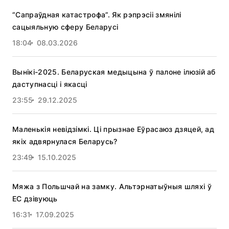
“Сапраўдная катастрофа”. Як рэпрэсіі змянілі
сацыяльную сферу Беларусі
18:04
08.03.2026
Вынікі-2025. Беларуская медыцына ў палоне ілюзій аб
даступнасці і якасці
23:55
29.12.2025
Маленькія невідзімкі. Ці прызнае Еўрасаюз дзяцей, ад
якіх адвярнулася Беларусь?
23:49
15.10.2025
Мяжа з Польшчай на замку. Альтэрнатыўныя шляхі ў
ЕС дзівуюць
16:31
17.09.2025