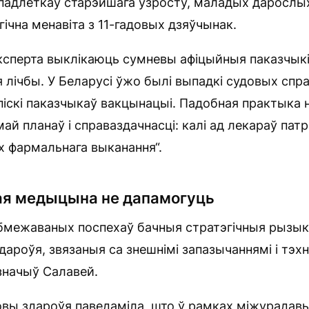
адлеткаў старэйшага ўзросту, маладых дарослых
гічна менавіта з 11-гадовых дзяўчынак.
эксперта выклікаюць сумневы афіцыйныя паказчыкі
 лічбы. У Беларусі ўжо былі выпадкі судовых спр
іскі паказчыкаў вакцынацыі. Падобная практыка
май планаў і справаздачнасці: калі ад лекараў пат
іх фармальнага выканання“.
ная медыцына не дапамогуць
бмежаваных поспехаў бачныя стратэгічныя рызыкі
дароўя, звязаныя са знешнімі запазычаннямі і тэх
значыў Салавей.
овы здароўя паведаміла, што ў рамках міжурадав