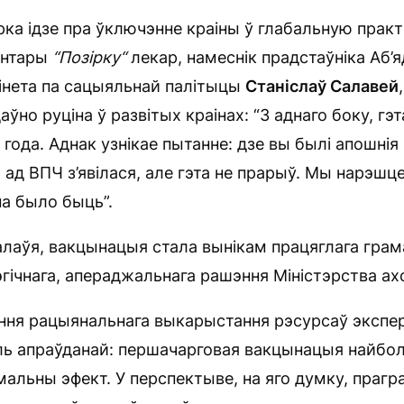
ка ідзе пра ўключэнне краіны ў глабальную практ
ентары
“Позірку“
лекар, намеснік прадстаўніка Аб’я
інета па сацыяльнай палітыцы
Станіслаў Салавей
но руціна ў развітых краінах: “З аднаго боку, гэ
 года. Аднак узнікае пытанне: дзе вы былі апошнія
ад ВПЧ з’явілася, але гэта не прарыў. Мы нарэшце
на было быць”.
лаўя, вакцынацыя стала вынікам працяглага грам
тэгічнага, апераджальнага рашэння Міністэрства а
ння рацыянальнага выкарыстання рэсурсаў экспер
ь апраўданай: першачарговая вакцынацыя найбол
мальны эфект. У перспектыве, на яго думку, праг