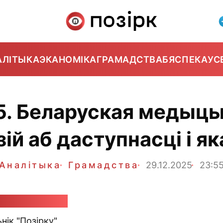
АЛІТЫКА
ЭКАНОМІКА
ГРАМАДСТВА
БЯСПЕКА
УС
5. Беларуская медыцы
зій аб даступнасці і як
Аналітыка
Грамадства
29.12.2025
23:5
я Лістападава
нік "Позірку"