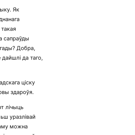
ыку. Як
днанага
, такая
та сапраўды
 гады? Добра,
 дайшлі да таго,
адскага ціску
ховы здароўя.
т лічыць
ьш уразлівай
раму можна