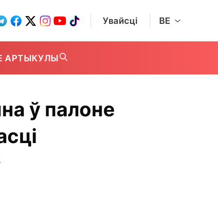
Увайсці
BE
Е АРТЫКУЛЫ
на ў палоне
асці
5