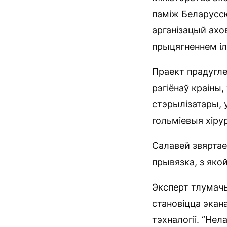
паміж Беларуссю
арганізацый ахо
прыцягненнем іл
Праект прадугле
рэгіёнаў краіны
стэрылізатары, 
гольміевыя хіру
Салавей звяртае
прывязка, з яко
Эксперт тлумачы
становіцца экан
тэхналогіі. “Нел