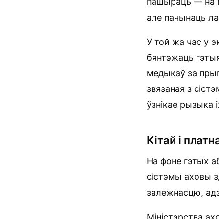
пашыраць — на п
але пачынаць ла
У той жа час у 
бянтэжаць гэтыя
медыкаў за прып
звязаная з сістэ
ўзнікае рызыка 
Кітай і плат
На фоне гэтых а
сістэмы аховы з
залежнасцю, ад
Міністэрства ах