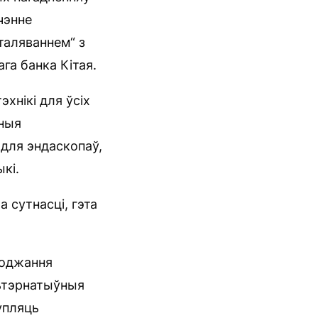
чэнне
таляваннем“ з
га банка Кітая.
хнікі для ўсіх
нныя
для эндаскопаў,
кі.
 сутнасці, гэта
ходжання
льтэрнатыўныя
купляць