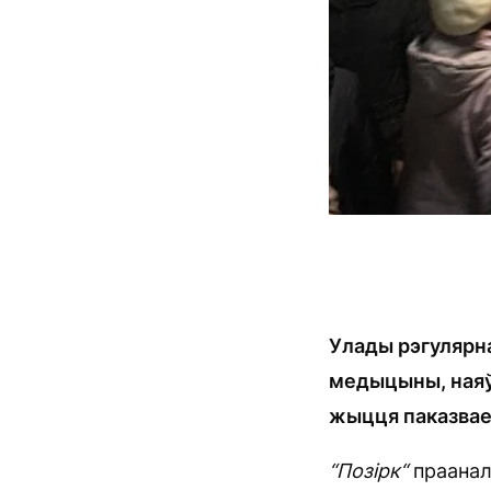
Улады рэгулярна
медыцыны, наяў
жыцця паказвае 
“
П
о
зірк
“
праанал