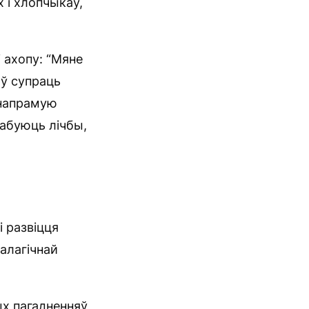
 і хлопчыкаў,
 ахопу: “Мяне
аў супраць
 напрамую
рабуюць лічбы,
 развіцця
налагічнай
ых пагадненняў