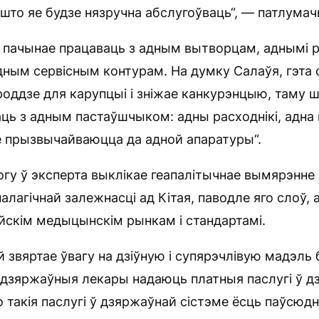
што яе будзе нязручна абслугоўваць“, — патлумач
а пачынае працаваць з адным вытворцам, аднымі 
дным сервісным контурам. На думку Салаўя, гэта 
оддзе для карупцыі і зніжае канкурэнцыю, таму ш
ць з адным пастаўшчыком: адны расходнікі, адна 
е прызвычайваюцца да адной апаратуры“.
гу ў эксперта выклікае геапалітычнае вымярэнне 
алагічнай залежнасці ад Кітая, паводле яго слоў,
йскім медыцынскім рынкам і стандартамі.
 звяртае ўвагу на дзіўную і супярэчлівую мадэль
дзяржаўныя лекары надаюць платныя паслугі ў дз
о такія паслугі ў дзяржаўнай сістэме ёсць паўсюдн