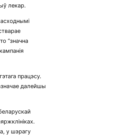
ыў лекар.
расходнымі
стварае
то “значна
кампанія
гэтага працэсу.
 азначае далейшы
 беларускай
яржклініках.
а, у шэрагу