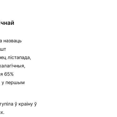
ічнай
а назваць
ошт
ец лістапада,
калагічныя,
ля 65%
ь у першым
упіла ў краіну ў
х.