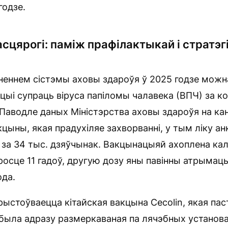
годзе.
 асцярогі: паміж прафілактыкай і стратэг
еннем сістэмы аховы здароўя ў 2025 годзе можн
цыі супраць віруса папіломы чалавека (ВПЧ) за к
аводле даных Міністэрства аховы здароўя на кан
цыны, якая прадухіляе захворванні, у тым ліку ан
за 34 тыс. дзяўчынак. Вакцынацыяй ахоплена ка
росце 11 гадоў, другую дозу яны павінны атрымац
ода.
ыстоўваецца кітайская вакцына Cecolin, якая паст
 была адразу размеркаваная па лячэбных установа