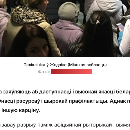
Паліклініка ў Жодзіне (Мінская вобласць)
Фота:
"Жодзінскія навіны"
 заяўляюць аб даступнасці і высокай якасці бела
насці рэсурсаў і шырокай прафілактыцы. Аднак 
іншую карціну.
ізаваў разрыў паміж афіцыйнай рыторыкай і вым