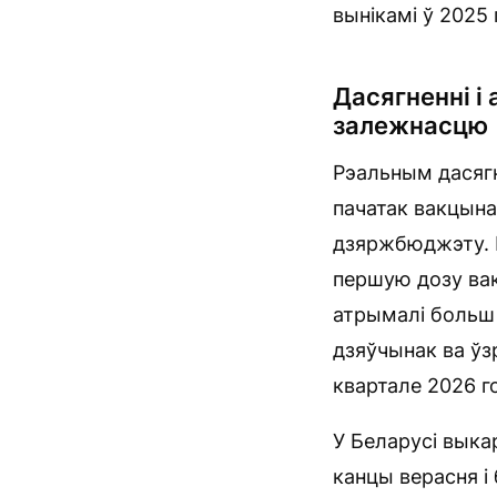
вынікамі ў 2025 
Дасягненні і
залежнасцю
Рэальным дасягн
пачатак вакцына
дзяржбюджэту. П
першую дозу вак
атрымалі больш 
дзяўчынак ва ўз
квартале 2026 г
У Беларусі выкар
канцы верасня і