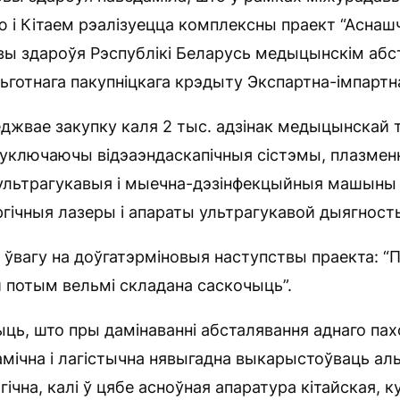
 і Кітаем рэалізуецца комплексны праект “Аснаш
вы здароўя Рэспублікі Беларусь медыцынскім абс
ьготнага пакупніцкага крэдыту Экспартна-імпартна
джвае закупку каля 2 тыс. адзінак медыцынскай тэ
, уключаючы відэаэндаскапічныя сістэмы, плазме
ультрагукавыя і мыечна-дэзінфекцыйныя машыны 
ргічныя лазеры і апараты ультрагукавой дыягносты
 ўвагу на доўгатэрміновыя наступствы праекта: “Па
й потым вельмі складана саскочыць”.
ць, што пры дамінаванні абсталявання аднаго па
амічна і лагістычна нявыгадна выкарыстоўваць а
агічна, калі ў цябе асноўная апаратура кітайская, 