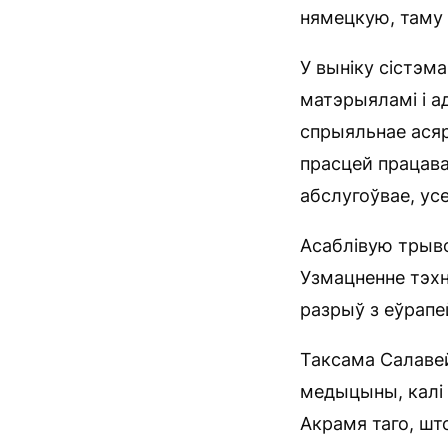
нямецкую, таму 
У выніку сістэм
матэрыяламі і а
спрыяльнае асяр
прасцей працава
абслугоўвае, ус
Асаблівую трыво
Узмацненне тэхн
разрыў з еўрапе
Таксама Салавей
медыцыны, калі 
Акрамя таго, шт