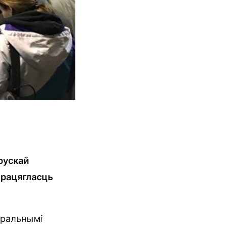
рускай
працягласць
яральнымі