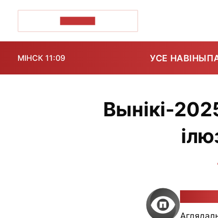
ПОЗІРК+
УСЕ НАВІНЫ
П
МІНСК 11:09
Вынікі-202
ілю
Вікторы
Аглядаль