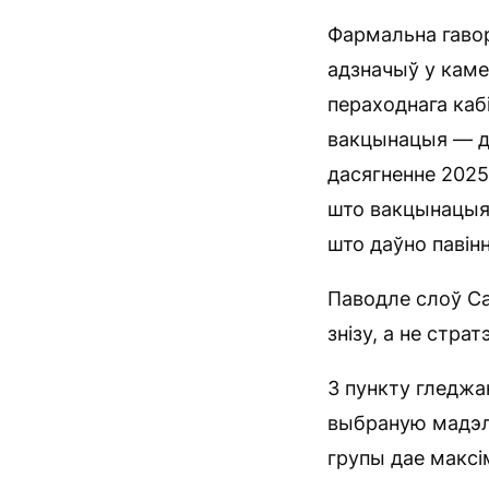
Фармальна гавор
адзначыў у кам
пераходнага каб
вакцынацыя — даў
дасягненне 2025
што вакцынацыя 
што даўно павін
Паводле слоў Са
знізу, а не стра
З пункту гледжа
выбраную мадэл
групы дае максі