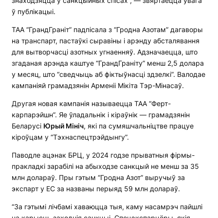
знаходзяцца ў санкцыйных спісах”, — звяртаецца ўвага
ў публікацыі.
ТАА “ГрандГраніт” падпісала з “Гродна Азотам” дагаворы
на транспарт, пастаўкі сыравіны і арэнду абсталявання
для вытворчасці азотных угнаенняў. Адзначаецца, што
згаданая арэнда каштуе “ГрандГраніту” менш 2,5 долара
у месяц, што “сведчыць аб фіктыўнасці здзелкі”. Валодае
кампаніяй грамадзянін Арменіі Мікіта Тэр-Мінасаў.
Другая новая кампанія называецца ТАА “Ферт-
карпарэйшн”. Яе ўладальнік і кіраўнік — грамадзянін
Беларусі
Юрый Мініч
, які па сумяшчальніцтве працуе
кіроўцам у “Тэхнаспецтрэйдынгу”.
Паводле ацэнак БРЦ, у 2024 годзе прыватныя фірмы-
пракладкі зарабілі на абыходзе санкцый не менш за 35
млн долараў. Пры гэтым “Гродна Азот” выручыў за
экспарт у ЕС за названы перыяд 59 млн долараў.
“За гэтымі лічбамі хаваюцца тыя, каму насамрэч пайшлі
на карысць заходнія санкцыі. Спецэкспарцёры, якія