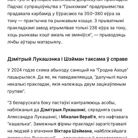
Падчас супрацоўніцтва з “Грыкомам” прадпрыемства
прадавала карбамід у Еўрасаюз па 350–380 еўра за
тону — практычна па рынкавым кошце. З прыватнымі
пракладкамі завод атрымлівае толькі 236 еўра за тону,
хоць рынкавы кошт амаль не змяніўся”, — прыводзяць
лічбы аўтары матэрыялу.
Дзмітрый Лукашэнка і Шэйман таксама ў
справе
У 2024 годзе схема абыходу санкцый на “Гродна Азоце”
пашырылася. Да яе, як паведамляецца, “далучылі яшчэ
некалькі пракладак, якія належаць двум зацікаўленым
групам”.
“З беларускага боку пастаўкі кантралююць асобы,
набліжаныя да
Дзмітрыя Лукашэнкі
, сярэдняга сына
Аляксандра Лукашэнкі, і
Мікалая Вераб’я
, яго нафтавага
“кашалька”. Замежныя фірмы-пракладкі зарэгістравалі
на людзей з атачэння
Віктара Шэймана
, найбліжэйшага
паплечніка Лукашэнкі”, — адзначаецца ў расследаванні.