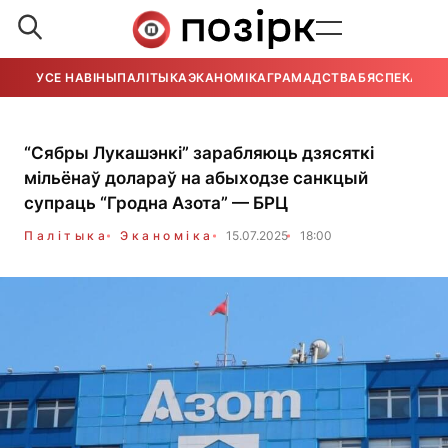
УСЕ НАВІНЫ
ПАЛІТЫКА
ЭКАНОМІКА
ГРАМАДСТВА
БЯСПЕКА
УСЕ
“Сябры Лукашэнкі” зарабляюць дзясяткі
мільёнаў долараў на абыходзе санкцый
супраць “Гродна Азота” — БРЦ
Палітыка
Эканоміка
15.07.2025
18:00