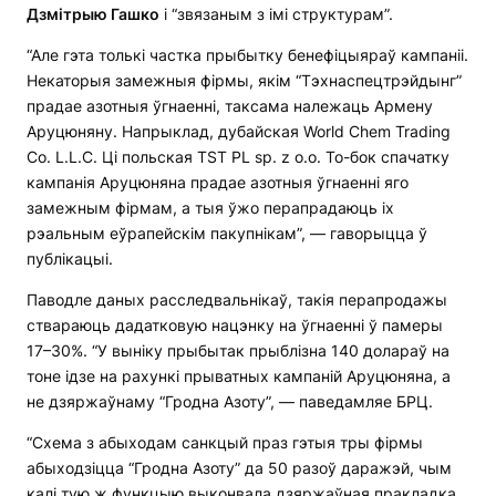
Дзмітрыю Гашко
і “звязаным з імі структурам”.
“Але гэта толькі частка прыбытку бенефіцыяраў кампаніі.
Некаторыя замежныя фірмы, якім “Тэхнаспецтрэйдынг”
прадае азотныя ўгнаенні, таксама належаць Армену
Аруцюняну. Напрыклад, дубайская World Chem Trading
Со. L.L.C. Ці польская TST PL sp. z o.o. То-бок спачатку
кампанія Аруцюняна прадае азотныя ўгнаенні яго
замежным фірмам, а тыя ўжо перапрадаюць іх
рэальным еўрапейскім пакупнікам”, — гаворыцца ў
публікацыі.
Паводле даных расследвальнікаў, такія перапродажы
ствараюць дадатковую нацэнку на ўгнаенні ў памеры
17–30%. “У выніку прыбытак прыблізна 140 долараў на
тоне ідзе на рахункі прыватных кампаній Аруцюняна, а
не дзяржаўнаму “Гродна Азоту”, — паведамляе БРЦ.
“Схема з абыходам санкцый праз гэтыя тры фірмы
абыходзіцца “Гродна Азоту” да 50 разоў даражэй, чым
калі тую ж функцыю выконвала дзяржаўная пракладка.