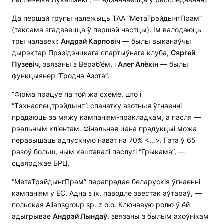
Да першай групы належыць ТАА “МетаТрэйдынгПрам”
(таксама згадваецца ў першай частцы). Ім валодаюць
тры чалавекі:
Андрэй Карповіч
— былы выканаўчы
дырэктар Прэзідэнцкага спартыўнага клуба,
Сяргей
Пузевіч
, звязаны з Вераб’ём, і
Алег Алёхін
— былы
функцыянер “Гродна Азота”.
“Фірма працуе па той жа схеме, што і
“Тэхнаспецтрэйдынг”: спачатку азотныя ўгнаенні
прадаюць за мяжу кампаніям-пракладкам, а пасля —
рэальным кліентам. Фінальная цана прадукцыі можа
перавышаць адпускную нават на 70% <…>. Гэта ў 65
разоў больш, чым каштавалі паслугі “Грыкама”, —
сцвярджае БРЦ.
“МетаТрэйдынгПрам” перапрадае беларускія ўгнаенні
кампаніям у ЕС. Адна з іх, паводле звестак аўтараў, —
польская Aliansgroup sp. z o.o. Ключавую ролю ў ёй
адыгрывае
Андрэй Лындаў
, звязаны з былым ахоўнікам