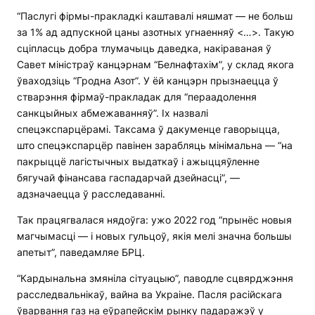
“Паслугі фірмы-пракладкі каштавалі няшмат — не больш
за 1% ад адпускной цаны азотных угнаенняў <…>. Такую
сціпласць добра тлумачыць даведка, накіраваная ў
Савет міністраў канцэрнам “Белнафтахім”, у склад якога
ўваходзіць “Гродна Азот”. У ёй канцэрн прызнаецца ў
стварэння фірмаў-пракладак для “пераадолення
санкцыйных абмежаванняў”. Іх назвалі
спецэкспарцёрамі. Таксама ў дакуменце гаворыцца,
што спецэкспарцёр павінен зарабляць мінімальна — “на
пакрыццё лагістычных выдаткаў і ажыццяўленне
бягучай фінансава гаспадарчай дзейнасці”, —
адзначаецца ў расследаванні.
Так працягвалася нядоўга: ужо 2022 год “прынёс новыя
магчымасці — і новых гульцоў, якія мелі значна большы
апетыт”, паведамляе БРЦ.
“Кардынальна змяніла сітуацыю”, паводле сцвярджэння
расследвальнікаў, вайна ва Украіне. Пасля расійскага
ўварвання газ на еўрапейскім рынку падаражэў у