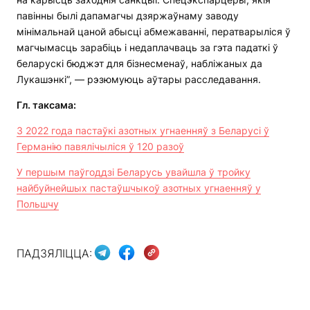
павінны былі дапамагчы дзяржаўнаму заводу
мінімальнай цаной абысці абмежаванні, ператварыліся ў
магчымасць зарабіць і недаплачваць за гэта падаткі ў
беларускі бюджэт для бізнесменаў, набліжаных да
Лукашэнкі”, — рэзюмуюць аўтары расследавання.
Гл.
таксама:
З 2022 года пастаўкі азотных угнаенняў з Беларусі ў
Германію павялічыліся ў 120 разоў
У першым паўгоддзі Беларусь увайшла ў тройку
найбуйнейшых пастаўшчыкоў азотных угнаенняў у
Польшчу
ПАДЗЯЛІЦЦА: