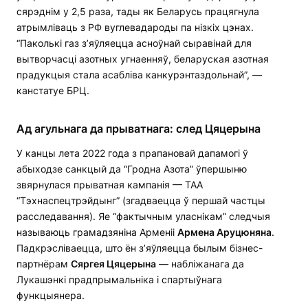
сярэднім у 2,5 раза, тады як Беларусь працягнула
атрымліваць з РФ вуглевадароды па нізкіх цэнах.
“Паколькі газ з’яўляецца асноўнай сыравінай для
вытворчасці азотных угнаенняў, беларуская азотная
прадукцыя стала асабліва канкурэнтаздольнай”, —
канстатуе БРЦ.
Ад агульнага да прыватна
га
: след Цяцерына
У канцы лета 2022 года з прапановай дапамогі ў
абыходзе санкцый да “Гродна Азота” ўпершыню
звярнулася прыватная кампанія — ТАА
“Тэхнаспецтрэйдынг” (згадваецца ў першай частцы
расследавання). Яе “фактычным уласнікам” следчыя
называюць грамадзяніна Арменіі
Армена Аруцюняна
.
Падкрэсліваецца, што ён з’яўляецца былым бізнес-
партнёрам
Сяргея Цяцерына
— набліжанага да
Лукашэнкі прадпрымальніка і спартыўнага
функцыянера.