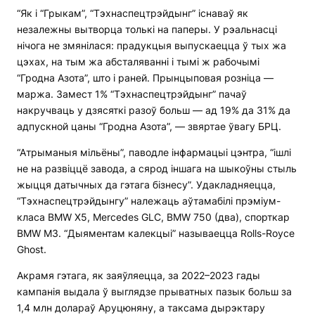
“Як і “Грыкам”, “Тэхнаспецтрэйдынг” існаваў як
незалежны вытворца толькі на паперы. У рэальнасці
нічога не змянілася: прадукцыя выпускаецца ў тых жа
цэхах, на тым жа абсталяванні і тымі ж рабочымі
“Гродна Азота”, што і раней. Прынцыповая розніца —
маржа. Замест 1% “Тэхнаспецтрэйдынг” пачаў
накручваць у дзясяткі разоў больш — ад 19% да 31% да
адпускной цаны “Гродна Азота”, — звяртае ўвагу БРЦ.
“Атрыманыя мільёны”, паводле інфармацыі цэнтра, “ішлі
не на развіццё завода, а сярод іншага на шыкоўны стыль
жыцця датычных да гэтага бізнесу”. Удакладняецца,
“Тэхнаспецтрэйдынгу” належаць аўтамабілі прэміум-
класа BMW X5, Mercedes GLC, BMW 750 (два), спорткар
BMW M3. “Дыяментам калекцыі” называецца Rolls-Royce
Ghost.
Акрамя гэтага, як заяўляецца, за 2022–2023 гады
кампанія выдала ў выглядзе прыватных пазык больш за
1,4 млн долараў Аруцюняну, а таксама дырэктару