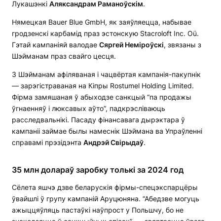
Лукашэнкі
Аляксандрам Раманоўскім
.
Нямецкая Bauer Blue GmbH, як заяўляецца, набывае
гродзенскі карбамід праз эстонскую Stacroloft Inc. Oü.
Гэтай кампаніяй валодае
Сяргей Неміроўскі
, звязаны з
Шэйманам праз свайго цесця.
З Шэйманам афіляваная і чацвёртая кампанія-пакупнік
— зарэгістраваная на Кіпры Rostumel Holding Limited.
Фірма замяшаная ў абыходзе санкцый “па продажы
ўгнаенняў і люксавых аўто”, падкрэсліваюць
расследвальнікі. Пасаду фінансавага дырэктара ў
кампаніі займае былы намеснік Шэймана ва Упраўленні
справамі прэзідэнта
Андрэй Свірыдаў
.
35 млн
долараў
заробку толькі за 2024 год
Сёлета яшчэ дзве беларускія фірмы-спецэкспарцёры
ўвайшлі ў групу кампаній Аруцюняна. “Абедзве могуць
ажыццяўляць пастаўкі наўпрост у Польшчу, бо не