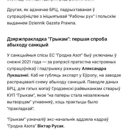
Другая, як адзначае БРЦ, падрыхтаваная ў
супрацоўніцтве з ініцыятывай “Рабочы рух” і польскім
выданнем Dziennik Gazeta Prawna.
Дзяржпракладка “Грыкам”: першая спроба
абыходу санкцый
У санкцыйныя спісы ЕС “Гродна Азот” быў уключаны ў
снежні 2021 года — за рэпрэсіі пратэстна настроеных
супрацоўнікаў і падтрымку рэжыму
Аляксандра
Лукашэнкі
. Каб не губляць экспарт у Еўропу, на заводзе
распрацавалі схему абыходу санкцый. Паводле даных
БРЦ, для гэтых мэтаў Гродзенскі райвыканкам стварыў
КУП “Грыкам”, якое “на паперы стала незалежным
вытворцам” угнаенняў, хоць практыцы было
“пракладкай”.
“Грыкам” узначаліў экс-начальнік аддзела кадраў
“Гродна Азота”
Віктар Русак
.