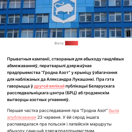
Фота:
azot.by
Прыватныя кампаніі, створаныя для абыходу гандлёвых
абмежаванняў, ператварылі дзяржаўнае
прадпрыемства “Гродна Азот” у крыніцу ўзбагачэння
для набліжаных да Аляксандра Лукашэнкі. Пра гэта
гаворыцца ў
другой вялікай
публікацыі Беларускага
расследвальніцкага цэнтра (БРЦ) аб гродзенскім
вытворцы азотных угнаенняў.
Першая частка расследавання пра “Гродна Азот”
была
апублікаваная
23 чэрвеня. У ёй сярод іншага
распавядалася пра польскія і латвійскія маршруты
абыходу санкцый дзяржпрадпрыемствам.