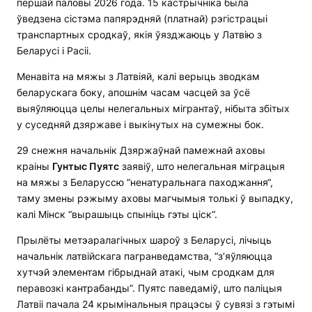
першай паловы 2026 года. 15 кастрычніка была
ўведзена сістэма папярэдняй (платнай) рэгістрацыі
транспартных сродкаў, якія ўязджаюць у Латвію з
Беларусі і Расіі.
Менавіта на мяжы з Латвіяй, калі верыць зводкам
беларускага боку, апошнім часам часцей за ўсё
выяўляюцца целы нелегальных мігрантаў, нібыта збітых
у суседняй дзяржаве і выкінутых на сумежны бок.
29 снежня начальнік Дзяржаўнай памежнай аховы
краіны
Гунтыс Пуятс
заявіў, што нелегальная міграцыя
на мяжы з Беларуссю “ненатуральнага паходжання“,
таму змены рэжыму аховы магчымыя толькі ў выпадку,
калі Мінск “вырашыць спыніць гэты ціск“.
Прылёты метэаралагічных шароў з Беларусі, лічыць
начальнік латвійскага пагранведамства, “з’яўляюцца
хутчэй элементам гібрыднай атакі, чым сродкам для
перавозкі кантрабанды”. Пуятс паведаміў, што паліцыя
Латвіі пачала 24 крымінальныя працэсы ў сувязі з гэтымі