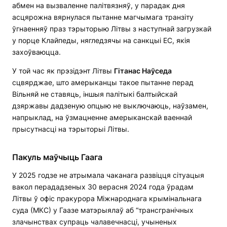
абмен на вызваленне палітвязняў, у парадак дня
асцярожна вярнулася пытанне магчымага транзіту
ўгнаенняў праз тэрыторыю Літвы з наступнай загрузкай
у порце Клайпеды, нягледзячы на санкцыі ЕС, якія
захоўваюцца.
У той час як прэзідэнт Літвы
Гітанас Наўседа
сцвярджае, што амерыканцы такое пытанне перад
Вільняй не ставяць, іншыя палітыкі балтыйскай
дзяржавы дадзеную опцыю не выключаюць, наўзамен,
напрыклад, на ўзмацненне амерыканскай ваеннай
прысутнасці на тэрыторыі Літвы.
Пакуль маўчыць Гаага
У 2025 годзе не атрымала чаканага развіцця сітуацыя
вакол перададзеных 30 верасня 2024 года ўрадам
Літвы ў офіс пракурора Міжнароднага крымінальнага
суда (МКС) у Гаазе матэрыялаў аб “трансгранічных
злачынствах супраць чалавечнасці, учыненых