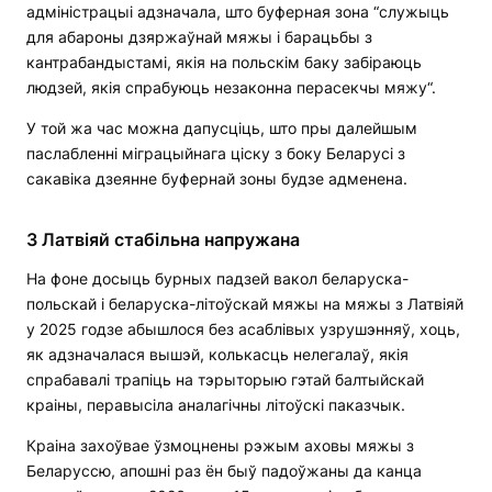
адміністрацыі адзначала, што буферная зона “служыць
для абароны дзяржаўнай мяжы і барацьбы з
кантрабандыстамі, якія на польскім баку забіраюць
людзей, якія спрабуюць незаконна перасекчы мяжу“.
У той жа час можна дапусціць, што пры далейшым
паслабленні міграцыйнага ціску з боку Беларусі з
сакавіка дзеянне буфернай зоны будзе адменена.
З Латвіяй стабільна напружана
На фоне досыць бурных падзей вакол беларуска-
польскай і беларуска-літоўскай мяжы на мяжы з Латвіяй
у 2025 годзе абышлося без асаблівых узрушэнняў, хоць,
як адзначалася вышэй, колькасць нелегалаў, якія
спрабавалі трапіць на тэрыторыю гэтай балтыйскай
краіны, перавысіла аналагічны літоўскі паказчык.
Краіна захоўвае ўзмоцнены рэжым аховы мяжы з
Беларуссю, апошні раз ён быў падоўжаны да канца