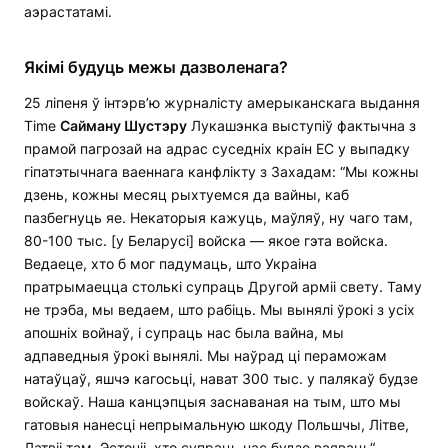
аэрастатамі.
Якімі будуць межы дазволенага?
25 ліпеня ў інтэрв’ю журналісту амерыканскага выдання
Time
Сайману Шустэру
Лукашэнка выступіў фактычна з
прамой пагрозай на адрас суседніх краін ЕС у выпадку
гіпатэтычнага ваеннага канфлікту з Захадам: “Мы кожны
дзень, кожны месяц рыхтуемся да вайны, каб
пазбегнуць яе. Некаторыя кажуць, маўляў, ну чаго там,
80-100 тыс. [у Беларусі] войска — якое гэта войска.
Ведаеце, хто б мог падумаць, што Украіна
пратрымаецца столькі супраць Другой арміі свету. Таму
не трэба, мы ведаем, што рабіць. Мы вынялі ўрокі з усіх
апошніх войнаў, і супраць нас была вайна, мы
адпаведныя ўрокі вынялі. Мы наўрад ці пераможам
натаўцаў, яшчэ кагосьці, нават 300 тыс. у палякаў будзе
войскаў. Наша канцэпцыя заснаваная на тым, што мы
гатовыя нанесці непрымальную шкоду Польшчы, Літве,
Латвіі там, Эстоніі, хто супраць нас будзе ваяваць“.