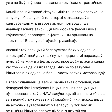
ужо не быў наўпрост звязаны з крызісам міграцыйным.
Камбінаванай атакай літоўскі міністр назваў спалучэнне
запуску з беларускай тэрыторыі метэазондаў з
кантрабанднымі цыгарэтамі, якія прыводзілі да
неаднаразовага закрыцця вільнюскага (часам яшчэ і
каўнаскага) аэрапорта, з фактычным арыштам на
тэрыторыі Беларусі літоўскіх грузавікоў.
Апошні стаў рэакцыяй беларускага боку у адказ на
закрыццё Літвой двух пакінутых адкрытымі пераходаў
пунктаў на мяжы з Беларуссю, якое доўжылася з канца
кастрычніка да 20 лістапада. Яно было заяўлена
Вільнюсам як адказ на больш часты запуск метэазондаў.
Цяпер складваецца вельмі заблытаная сітуацыя, калі
беларускі бок і літоўская Нацыянальная асацыяцыя
аўтаперавозчыкаў LINAVA заяўляюць аб значным (больш
за тысячу) ліку грузавых аўтамабіляў, якія знаходзяцца
на ахоўных аўтастаянках у Беларусі, у той час як
афіцыйны Вільнюс аперуе лічбамі з другой сотні.