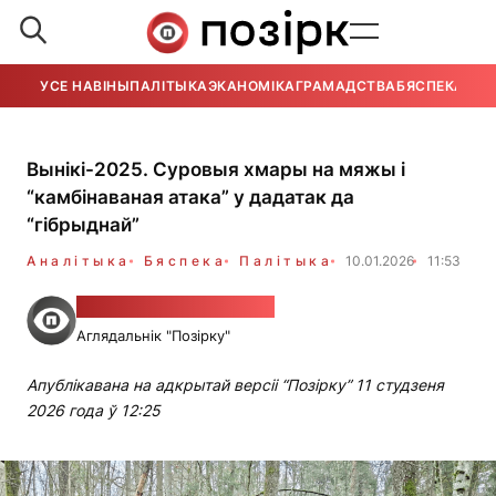
УСЕ НАВІНЫ
ПАЛІТЫКА
ЭКАНОМІКА
ГРАМАДСТВА
БЯСПЕКА
УСЕ
Вынікі-2025. Суровыя хмары на мяжы і
“камбінаваная атака” у дадатак да
“гібрыднай”
Аналітыка
Бяспека
Палітыка
10.01.2026
11:53
Аляксандр Шукаленка
Аглядальнік "Позірку"
Апублікавана на адкрытай версіі “Позірку” 11 студзеня
2026 года ў 12:25