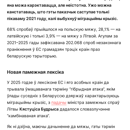
яна можа карэктавацца, але неістотна. Ужо можна
канстатаваць, што гэты паказчык саступае толькі
пікаваму 2021 году, калі выбухнуў міграцыйны крызіс.
68% спробаў прыйшлося на польскую мяжу, 28,1% — на
латвійскую і толькі 3,9% — на мяжу з Літвой. Агулам за
2021–2025 гады зафіксавана 202.068 спроб незаконнага
пранікнення ў ЕС грамадзян трэціх краін праз
беларускую тэрыторыю.
Новая памежная лексіка
У 2025 годзе ў лексіконе ЕС і яго асобных краін да
трывала ўмацаванага тэрміну “гібрыдная атака“, якім
ўлады суседніх з Беларуссю дзяржаў характарызуюць
міграцыйны крызіс, з
падачы
міністра замежных спраў
Літвы
Кястуціса Будрыса
дадалося словазлучэнне
“камбінаваная атака“.
Як ні дзіўна, маючы дачыненне да мяжы, гэты тэрмін