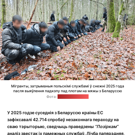
Мігранты, затрыманыя польскімі службамі ў снежні 2025 года
пасля выяўлення падкопу пад плотам на мяжы з Беларуссю
Фота:
strazgraniczna.pl
У 2025 годзе суседнія з Беларуссю краіны ЕС
зафіксавалі 42.714 спробаў незаконнага пераходу на
сваю тэрыторыю, сведчыць праведзены
“
П
о
зіркам
“
аналіз звестак іх памежных службаў. Лічба папярэдняя,