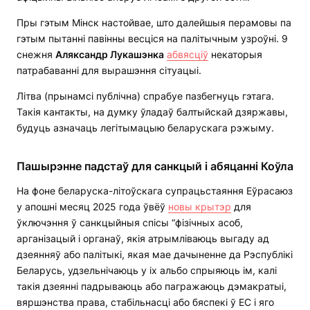
Пры гэтым Мінск настойвае, што далейшыя перамовы па
гэтым пытанні павінны весціся на палітычным узроўні. 9
снежня
Аляксандр Лукашэнка
абвясціў
некаторыя
патрабаванні для вырашэння сітуацыі.
Літва (прынамсі публічна) спрабуе пазбегнуць гэтага.
Такія кантакты, на думку ўладаў балтыйскай дзяржавы,
будуць азначаць легітымацыю беларускага рэжыму.
Пашырэнне падстаў для санкцый і абяцанні Коўла
На фоне беларуска-літоўскага супрацьстаяння Еўрасаюз
у апошні месяц 2025 года ўвёў
новы крытэр
для
ўключэння ў санкцыйныя спісы “фізічных асоб,
арганізацый і органаў, якія атрымліваюць выгаду ад
дзеянняў або палітыкі, якая мае дачыненне да Рэспублікі
Беларусь, удзельнічаюць у іх альбо спрыяюць ім, калі
такія дзеянні падрываюць або пагражаюць дэмакратыі,
вяршэнства права, стабільнасці або бяспекі ў ЕС і яго