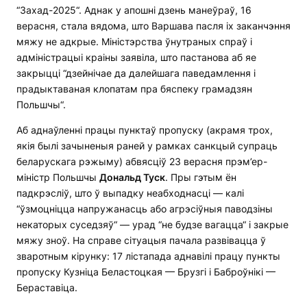
“Захад-2025“. Аднак у апошні дзень манеўраў, 16
верасня, стала вядома, што Варшава пасля іх заканчэння
мяжу не адкрые. Міністэрства ўнутраных спраў і
адміністрацыі краіны заявіла, што пастанова аб яе
закрыцці “дзейнічае да далейшага паведамлення і
прадыктаваная клопатам пра бяспеку грамадзян
Польшчы“.
Аб аднаўленні працы пунктаў пропуску (акрамя трох,
якія былі зачыненыя раней у рамках санкцый супраць
беларускага рэжыму) абвясціў 23 верасня прэм’ер-
міністр Польшчы
Дональд Туск
. Пры гэтым ён
падкрэсліў, што ў выпадку неабходнасці — калі
“ўзмоцніцца напружанасць або агрэсіўныя паводзіны
некаторых суседзяў“ — урад “не будзе вагацца“ і закрые
мяжу зноў. На справе сітуацыя пачала развівацца ў
зваротным кірунку: 17 лістапада аднавілі працу пункты
пропуску Кузніца Беластоцкая — Брузгі і Баброўнікі —
Бераставіца.