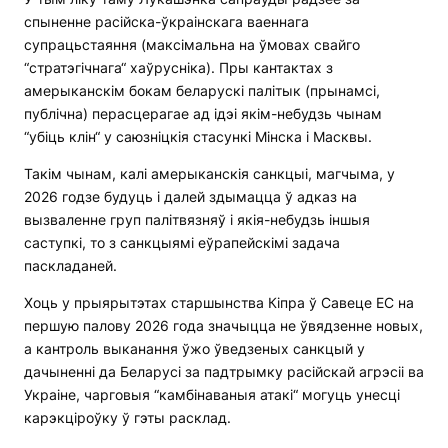
спыненне расійска-ўкраінскага ваеннага
супрацьстаяння (максімальна на ўмовах свайго
“стратэгічнага“ хаўрусніка). Пры кантактах з
амерыканскім бокам беларускі палітык (прынамсі,
публічна) перасцерагае ад ідэі якім-небудзь чынам
“убіць клін“ у саюзніцкія стасункі Мінска і Масквы.
Такім чынам, калі амерыканскія санкцыі, магчыма, у
2026 годзе будуць і далей здымацца ў адказ на
вызваленне груп палітвязняў і якія-небудзь іншыя
саступкі, то з санкцыямі еўрапейскімі задача
паскладаней.
Хоць у прыярытэтах старшынства Кіпра ў Савеце ЕС на
першую палову 2026 года значыцца не ўвядзенне новых,
а кантроль выканання ўжо ўведзеных санкцый у
дачыненні да Беларусі за падтрымку расійскай агрэсіі ва
Украіне, чарговыя “камбінаваныя атакі“ могуць унесці
карэкціроўку ў гэты расклад.