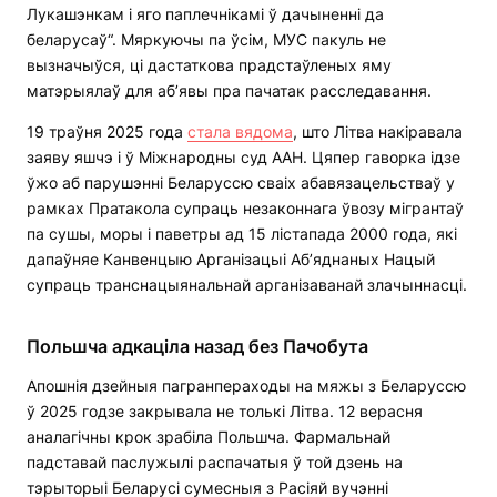
Лукашэнкам і яго паплечнікамі ў дачыненні да
беларусаў“. Мяркуючы па ўсім, МУС пакуль не
вызначыўся, ці дастаткова прадстаўленых яму
матэрыялаў для аб’явы пра пачатак расследавання.
19 траўня 2025 года
стала вядома
, што Літва накіравала
заяву яшчэ і ў Міжнародны суд ААН. Цяпер гаворка ідзе
ўжо аб парушэнні Беларуссю сваіх абавязацельстваў у
рамках Пратакола супраць незаконнага ўвозу мігрантаў
па сушы, моры і паветры ад 15 лістапада 2000 года, які
дапаўняе Канвенцыю Арганізацыі Аб’яднаных Нацый
супраць транснацыянальнай арганізаванай злачыннасці.
Польшча адкаціла назад без Пачобута
Апошнія дзейныя пагранпераходы на мяжы з Беларуссю
ў 2025 годзе закрывала не толькі Літва. 12 верасня
аналагічны крок зрабіла Польшча. Фармальнай
падставай паслужылі распачатыя ў той дзень на
тэрыторыі Беларусі сумесныя з Расіяй вучэнні