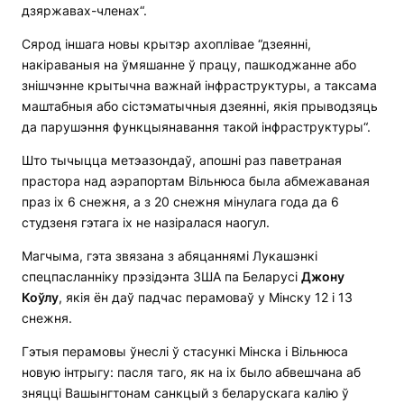
дзяржавах-членах“.
Сярод іншага новы крытэр ахоплівае “дзеянні,
накіраваныя на ўмяшанне ў працу, пашкоджанне або
знішчэнне крытычна важнай інфраструктуры, а таксама
маштабныя або сістэматычныя дзеянні, якія прыводзяць
да парушэння функцыянавання такой інфраструктуры“.
Што тычыцца метэазондаў, апошні раз паветраная
прастора над аэрапортам Вільнюса была абмежаваная
праз іх 6 снежня, а з 20 снежня мінулага года да 6
студзеня гэтага іх не назіралася наогул.
Магчыма, гэта звязана з абяцаннямі Лукашэнкі
спецпасланніку прэзідэнта ЗША па Беларусі
Джону
Коўлу
, якія ён даў падчас перамоваў у Мінску 12 і 13
снежня.
Гэтыя перамовы ўнеслі ў стасункі Мінска і Вільнюса
новую інтрыгу: пасля таго, як на іх было абвешчана аб
зняцці Вашынгтонам санкцый з беларускага калію ў