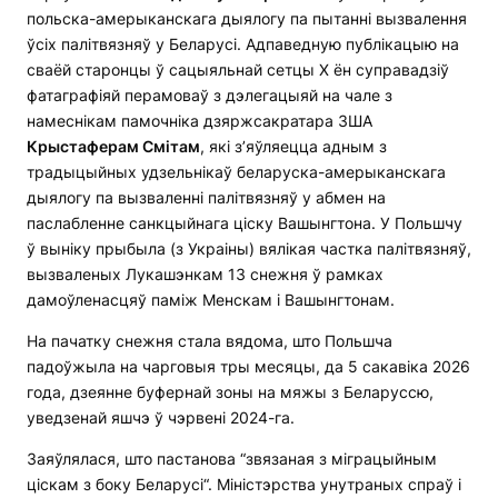
польска-амерыканскага дыялогу па пытанні вызвалення
ўсіх палітвязняў у Беларусі. Адпаведную публікацыю на
сваёй старонцы ў сацыяльнай сетцы Х ён суправадзіў
фатаграфіяй перамоваў з дэлегацыяй на чале з
намеснікам памочніка дзяржсакратара ЗША
Крыстаферам Смітам
, які з’яўляецца адным з
традыцыйных удзельнікаў беларуска-амерыканскага
дыялогу па вызваленні палітвязняў у абмен на
паслабленне санкцыйнага ціску Вашынгтона. У Польшчу
ў выніку прыбыла (з Украіны) вялікая частка палітвязняў,
вызваленых Лукашэнкам 13 снежня ў рамках
дамоўленасцяў паміж Менскам і Вашынгтонам.
На пачатку снежня стала вядома, што Польшча
падоўжыла на чарговыя тры месяцы, да 5 сакавіка 2026
года, дзеянне буфернай зоны на мяжы з Беларуссю,
уведзенай яшчэ ў чэрвені 2024-га.
Заяўлялася, што пастанова “звязаная з міграцыйным
ціскам з боку Беларусі“. Міністэрства унутраных спраў і