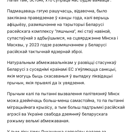
Падмацаваць гэтую рашучасць, відавочна, было
заклікана праведзенае ў канцы года, калі верыць
афіцыёзу, размяшчэнне на тэрыторыі Беларусі
расейскага комплексу “ляшчына“, які стаў навіной,
супастаўнай з адбыўшымся, на сцвярджэнне Мінска і
Масквы, у 2023 годзе размяшчэннем у Беларусі
расійскай тактычнай ядзернай зброі.
Натуральным абмежавальнікам у развіцці стасункаў
Беларусі з суседнімі краінамі ЕС з’яўляюцца санкцыі,
якія могуць быць скасаваныя ў выпадку ліквідацыі
прычын, якія прывялі да іх увядзення.
Прычым калі па пытанні вызвалення палітвязняў Мінск
можа дзейнічаць больш-менш самастойна, то па пытанні
міграцыйнага крызісу, а тым больш падтрымкі расійскай
агрэсіі ва Украіне свабода дзеянняў беларускага
рэжыму вельмі абмежаваная.
У тым ліку таму Лукашэнка сапраўды радзее за