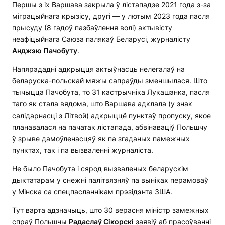
Першы з іх Варшава закрыла ў лістападзе 2021 года з-за
міграцыйнага крызісу, другі — у лютым 2023 года пасля
прысуду (8 гадоў пазбаўлення волі) актывісту
неафіцыйнага Саюза палякаў Беларусі, журналісту
Анджэю Пачобуту
.
Напярэдадні адкрыцця актыўнасць нелегалаў на
беларуска-польскай мяжы сапраўды зменшылася. Што
тычыцца Пачобута, то 31 кастрычніка Лукашэнка, пасля
таго як стала вядома, што Варшава адклала (у знак
салідарнасці з Літвой) адкрыццё пунктаў пропуску, якое
планавалася на пачатак лістапада, абвінаваціў Польшчу
ў зрыве дамоўленасцяў як па згаданых памежных
пунктах, так і па вызваленні журналіста.
Не было Пачобута і сярод вызваленых беларускім
дыктатарам у снежні палітвязняў па выніках перамоваў
у Мінска са спецпасланнікам прэзідэнта ЗША.
Тут варта адзначыць, што 30 верасня міністр замежных
спраў Польшчы
Радаслаў Сікорскі
заявіў аб прасоўванні