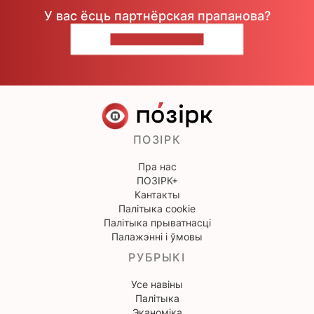
У вас ёсць партнёрская прапанова?
НАПІШЫЦЕ НАМ
ПОЗІРК
Пра нас
ПОЗІРК+
Кантакты
Палітыка cookie
Палітыка прыватнасці
Палажэнні і ўмовы
РУБРЫКІ
Усе навіны
Палітыка
Эканоміка