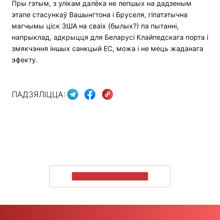
Пры гэтым, з улікам далёка не лепшых на дадзеным
этапе стасункаў Вашынгтона і Бруселя, гіпатэтычна
магчымы ціск ЗША на сваіх (былых?) па пытанні,
напрыклад, адкрыцця для Беларусі Клайпедскага порта і
змякчэння іншых санкцый ЕС, можа і не мець жаданага
эфекту.
ПАДЗЯЛІЦЦА:
ПАКАЗАЦЬ БОЛЬШ