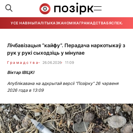
УСЕ НАВІНЫ
ПАЛІТЫКА
ЭКАНОМІКА
ГРАМАДСТВА
БЯСПЕКА
УСЕ
Лічбавізацыя “кайфу”. Перадача наркотыкаў з
рук у рукі сыходзіць у мінулае
Грамадства
26.06.2026
11:09
Віктар ІВІЦКІ
Апублікавана на адкрытай версіі “Позірку” 26 чэрвеня
2026 года в 13:09