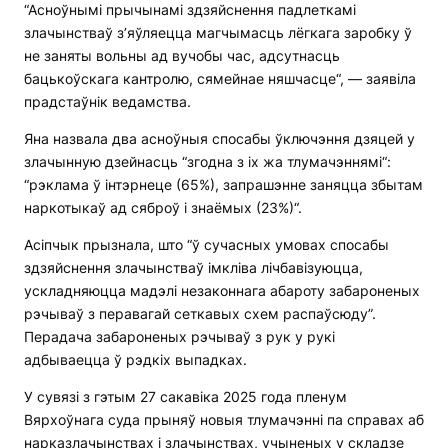
“Асноўнымі прычынамі здзяйснення падлеткамі
злачынстваў з’яўляецца магчымасць лёгкага заробку ў
не заняты вольны ад вучобы час, адсутнасць
бацькоўскага кантролю, сямейнае няшчасце“, — заявіла
прадстаўнік ведамства.
Яна назвала два асноўныя спосабы ўключэння дзяцей у
злачынную дзейнасць “згодна з іх жа тлумачэннямі“:
“рэклама ў інтэрнеце (65%), запрашэнне заняцца збытам
наркотыкаў ад сяброў і знаёмых (23%)“.
Асіпчык прызнала, што “ў сучасных умовах спосабы
здзяйснення злачынстваў імкліва лічбавізуюцца,
ускладняюцца мадэлі незаконнага абароту забароненых
рэчываў з перавагай сеткавых схем распаўсюду”.
Перадача забароненых рэчываў з рук у рукі
адбываецца ў рэдкіх выпадках.
У сувязі з гэтым 27 сакавіка 2025 года пленум
Вярхоўнага суда прыняў новыя тлумачэнні па справах аб
нарказлачынствах і злачынствах, учыненых у складзе