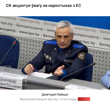
СК акцэнтуе ўвагу на наркотыках з ЕС
Дзмітрый Лабоцкі
Відэатрансляцыя: bpc.by / стоп-кадр:
"Позірк"