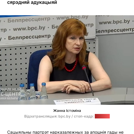
сярэдняй адукацыяй
Жанна Істоміна
Відэатрансляцыя: bpc.by / стоп-кадр:
"Позірк"
Сацыяльны партрэт нарказалежных за апошнія гады не