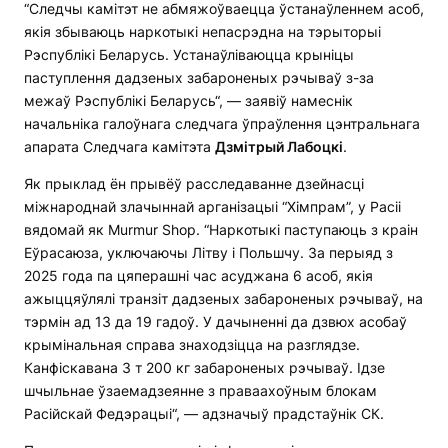
“Следчы камітэт не абмяжоўваецца ўстанаўленнем асоб,
якія збываюць наркотыкі непасрэдна на тэрыторыі
Рэспублікі Беларусь. Устанаўліваюцца крыніцы
паступлення дадзеных забароненых рэчываў з-за
межаў Рэспублікі Беларусь“, — заявіў намеснік
начальніка галоўнага следчага ўпраўлення цэнтральнага
апарата Следчага камітэта
Дзмітрый Лабоцкі
.
Як прыклад ён прывёў расследаванне дзейнасці
міжнароднай злачыннай арганізацыі “Хімпрам”, у Расіі
вядомай як Murmur Shop. “Наркотыкі паступаюць з краін
Еўрасаюза, уключаючы Літву і Польшчу. За перыяд з
2025 года па цяперашні час асуджана 6 асоб, якія
ажыццяўлялі транзіт дадзеных забароненых рэчываў, на
тэрмін ад 13 да 19 гадоў. У дачыненні да дзвюх асобаў
крымінальная справа знаходзіцца на разглядзе.
Канфіскавана 3 т 200 кг забароненых рэчываў. Ідзе
шчыльнае ўзаемадзеянне з праваахоўным блокам
Расійскай Федэрацыі“, — адзначыў прадстаўнік СК.