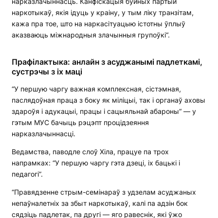
нарказлачыннасць. Канфіскацыя буйных партый
наркотыкаў, якія ідуць у краіну, у тым ліку транзітам,
кажа пра тое, што на наркасітуацыю істотны ўплыў
аказваюць міжнародныя злачынныя групоўкі“.
Прафілактыка: анлайн з асуджанымі падлеткамі,
сустрэчы з іх маці
“У першую чаргу важная комплексная, сістэмная,
паслядоўная праца з боку як міліцыі, так і органаў аховы
здароўя і адукацыі, працы і сацыяльнай абароны“ — у
гэтым МУС бачыць рэцэпт процідзеяння
нарказлачыннасці.
Ведамства, паводле слоў Хіла, працуе па трох
напрамках: “У першую чаргу гэта дзеці, іх бацькі і
педагогі”.
“Правядзенне стрым-семінараў з удзелам асуджаных
непаўналетніх за збыт наркотыкаў, калі па адзін бок
сядзіць падлетак, па другі — яго равеснік, які ўжо