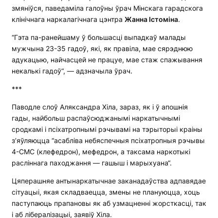
змяніўся, паведаміла галоўны ўрач Мінскага гарадскога
клінічнага наркалагічнага цэнтра
Жанна Істоміна
.
“Гэта па-ранейшаму ў большасці выпадкаў малады
мужчына 23-35 гадоў, які, як правіла, мае сярэднюю
адукацыю, найчасцей не працуе, мае стаж спажывання
некалькі гадоў“, — адзначыла ўрач.
***
Паводле слоў Аляксандра Хіла, зараз, як і ў апошнія
гады, найбольш распаўсюджанымі наркатычнымі
сродкамі і псіхатропнымі рэчывамі на тэрыторыі краіны
з’яўляюцца “асабліва небяспечныя псіхатропныя рэчывы
4-СМС (клефедрон), мефедрон, а таксама наркотыкі
расліннага паходжання — гашыш і марыхуана“.
Цяперашняе антынаркатычнае заканадаўства адпавядае
сітуацыі, якая складваецца, змены не плануюцца, хоць
паступаюць прапановы як аб узмацненні жорсткасці, так
і аб лібералізацыі, заявіў Хіла.