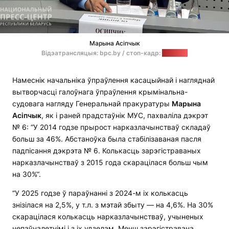
Марына Асіпчык
Відэатрансляцыя: bpc.by / стоп-кадр:
"Позірк"
Намеснік начальніка ўпраўлення касацыйнай і нагляднай
вытворчасці галоўнага ўпраўлення крымінальна-
судовага нагляду Генеральнай пракуратуры
Марына
Асіпчык
, як і раней прадстаўнік МУС, пахваліла дэкрэт
№ 6: “У 2014 годзе прырост нарказлачынстваў складаў
больш за 46%. Абстаноўка была стабілізаваная пасля
падпісання дэкрэта № 6. Колькасць зарэгістраваных
нарказлачынстваў з 2015 года скарацілася больш чым
на 30%“.
“У 2025 годзе ў параўнанні з 2024-м іх колькасць
знізілася на 2,5%, у т.л. з мэтай збыту — на 4,6%. На 30%
скарацілася колькасць нарказлачынстваў, учыненых
непаўналетнімі і з іх удзелам. Менш зарэгістравана