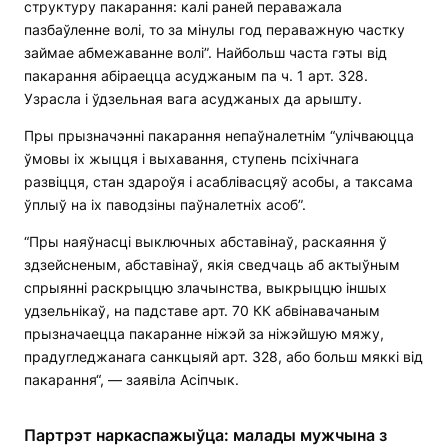
структуру пакарання: калі раней пераважала
пазбаўленне волі, то за мінулы год пераважную частку
займае абмежаванне волі”. Найбольш часта гэты від
пакарання абіраецца асуджаным па ч. 1 арт. 328.
Узрасла і ўдзельная вага асуджаных да арышту.
Пры прызначэнні пакарання непаўналетнім “улічваюцца
ўмовы іх жыцця і выхавання, ступень псіхічнага
развіцця, стан здароўя і асаблівасцяў асобы, а таксама
ўплыў на іх паводзіны паўналетніх асоб”.
“Пры наяўнасці выключных абставінаў, раскаяння ў
здзейсненым, абставінаў, якія сведчаць аб актыўным
спрыянні раскрыццю злачынства, выкрыццю іншых
удзельнікаў, на падставе арт. 70 КК абвінавачаным
прызначаецца пакаранне ніжэй за ніжэйшую мяжу,
прадугледжанага санкцыяй арт. 328, або больш мяккі від
пакарання“, — заявіла Асіпчык.
Партрэт наркаспажыўца: малады мужчына з