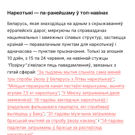
Наркотыкі — па-ранейшаму ў топ-навінах
Беларусь, якая знаходзіцца на адным з скрыжаванняў
еўрапейскіх дарог, мяркуючы па справаздачах
нацыянальных і замежных сілавых структур, застаецца
краінай — перавалачным пунктам для наркотыкаў і
адначасова — пунктам прызначэння. Толькі за апошнія
10 дзён, з 15 па 24 чэрвеня, на навіннай стужцы
“Позірку“
з’явілася пяць паведамленняў, звязаных з
гэтай сферай:
“За тыдзень мытня спыніла сама меней
тры спробы ўвозу ў Беларусь з Літвы наркотыкаў“
;
“Міліцыя перакрыла канал пастаўкі марыхуаны, вынята
агулам 7,5 кг наркотыку“
;
“У Мінску затрыманыя двое
замежнікаў: 18-гадовы закладчык наркотыкаў і
ўладальнік фальшывага пашпарта, які спрабаваў
вылецець у Баку“
;
“31-гадовы мужчына затрыманы
брэсцкай мытняй за спробу ўвозу какаіну“
і
“14-гадовы
падлетак затрыманы ў Брэсце за распаўсюд
наркотыкаў“
.