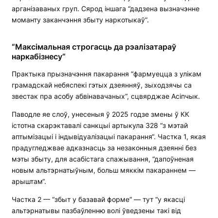
арганізаваных груп. Сярод іншага “дадзена вызначэнне
моманту заканчэння збыту наркотыкаў”.
“Максімальная строгасць да рэалізатараў
наркабізнесу“
Практыка прызначэння пакарання “фармуецца з улікам
грамадскай небяспекі гэтых дзеянняў, зыходзячы са
звестак пра асобу абвінавачаных“, сцвярджае Асіпчык.
Паводле яе слоў, унесеныя ў 2025 годзе змены ў КК
істотна скарэктавалі санкцыі артыкула 328 “з мэтай
аптымізацыі і індывідуалізацыі пакарання“. Частка 1, якая
прадугледжвае адказнасць за незаконныя дзеянні без
мэты збыту, для асабістага спажывання, “дапоўненая
новым альтэрнатыўным, больш мяккім пакараннем —
арыштам“.
Частка 2 — “збыт у базавай форме“ — тут “у якасці
альтэрнатывы пазбаўленню волі ўведзены такі від