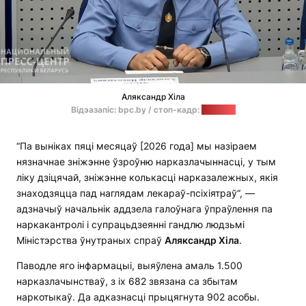
Аляксандр Хіла
Відэазапіс: bpc.by / стоп-кадр:
"Позірк"
“Па выніках пяці месяцаў [2026 года] мы назіраем
нязначнае зніжэнне ўзроўню нарказлачыннасці, у тым
ліку дзіцячай, зніжэнне колькасці нарказалежных, якія
знаходзяцца пад наглядам лекараў-псіхіятраў“, —
адзначыў начальнік аддзела галоўнага ўпраўлення па
наркакантролі і супрацьдзеянні гандлю людзьмі
Міністэрства ўнутраных спраў
Аляксандр Хіл
а
.
Паводле яго інфармацыі, выяўлена амаль 1.500
нарказлачынстваў, з іх 682 звязана са збытам
наркотыкаў. Да адказнасці прыцягнута 902 асобы.