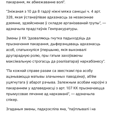
пакарання, як абмежаванне волі”.
“Зніжаная з 10 да 8 гадоў ніжні мяжа санкцыі ч. 4 арт.
328, якая ўстанаўлівае адказнасць за незаконнае
дзеянне, здзейсненае ў складзе арганізаванай групы“, —
адзначыла прадстаўнік Генпракуратуры.
Змены ў КК “дазваляюць гнутка падыходзіць да
прызначэння пакарання, дыферэнцаваць адказнасць
асоб, спатыкнуліся ўпершыню, якія выконвалі
другарадную ролю, пры гэтым захоўваючы
максімальную строгасць да рэалізатараў наркабізнесу”.
“Па кожнай справе разам са звесткамі пра асобу
ацэньваюцца матывы злачынных паводзінаў, аб’ём
уцягнутага ў абарот рэчыва. Залежным асобам нароўні з
пакараннем у адпаведнасці з арт. 107 КК прызначаецца
прымусовае лячэнне ад наркаманіі”, — адзначыла
спікер.
Згаданыя змены, падкрэсліла яна, “паўплывалі і на