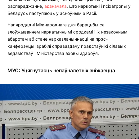
распараджэнне,
адзначала
, што наркотыкі і псіхатропы ў
Беларусь паступаюць у асноўным з Расіі.
Напярэдадні Міжнароднага дня барацьбы са
злоўжываннем наркатычнымі сродкамі і іх незаконным
абаротам аб стане нарказлачыннасці на прэс-
канферэнцыі зрабілі справаздачу прадстаўнікі сілавых
ведамстваў і Міністэрства аховы здароўя.
МУС: Уцягнутасць непаўналетніх зніжаецца