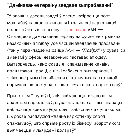
“Дамінаванне гераіну зведвае выпрабаванні“
“У апошнія дзесяцігоддзі ў свеце назіраецца рост
маштабаў наркаспажывання і колькасці наркотыкаў,
прадстаўленых на рынку, —
адзначае
ААН. —
Стогадовае дамінаванне гераіну на сусветных рынках
незаконных апіоідаў усё часцей зведвае выпрабаванні
(так у перакладзе на сайце ААН. —
“П
о
зірк”
.) у сувязі са
зменамі ў сферы незаконных паставак апіоідаў.
Вытворчасць, канфіскацыя і спажыванне какаіну
працягваюць расці, а нізкі сабекошт вытворчасці і
зніжэнне рызыкі выяўлення сінтэтычных наркотыкаў
спрыяюць іх росту на рынках незаконных наркотыкаў”.
Пры гэтым “групоўкі, якія займаюцца незаконным
абаротам наркотыкаў, шукаюць тэхналагічныя інавацыі,
каб ахапіць новыя аўдыторыі і забяспечыць усё больш
шырокае распаўсюджванне наркотыкаў сярод
спажыўцоў, што спрыяе росту іх бізнесу, абарот якога
вылічаецца мільярдамі долараў“.