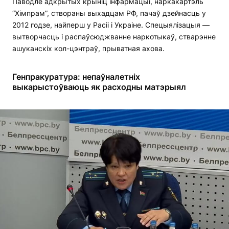
Паводле адкрытых крыніц інфармацыі, наркакартэль
“Хімпрам”, створаны выхадцам РФ, пачаў дзейнасць у
2012 годзе, найперш у Расіі і Украіне. Спецыялізацыя —
вытворчасць і распаўсюджванне наркотыкаў, стварэнне
ашуканскіх кол-цэнтраў, прыватная ахова.
Генпракуратура: непаўналетніх
выкарыстоўваюць як расходны матэрыял