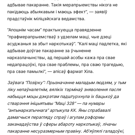
адбывае пакаранне. Такія мерапрыемствы нікога не
пакідаюць абыякавым і маюць эфект“, — заявіў
прадстаўнік міліцэйскага ведамства.
“Апошнім часам” практыкуецца правядзенне
“прафмерапрыемстваў з удзелам маці, чые дзеці
асуджаныя за збыт наркотыкаў“. “Калі маці падлетка, які
адбывае доўгае пакаранне за ўчыненне
нарказлачынствы, ад першай асобы кажа пра свае
недапрацоўкі, пра свае праблемы, пра сваю трагедыю,
пра свае памылкі“, — апісаў фармат Хіла.
Заўвага “П
о
зірку“:
П
рызначэнне маладым людзям, у тым
ліку непаўналетнім, вялікіх тэрмінаў зняволення пасля
набыцця моцы
дэкрэта
м
падштурхнула іх бацькоў да
стварэння ініцыятывы “Маці 328“ — па нумары
“антынаркатычнага” артыкула КК. Яны спрабавалі
дамагчыся перагляду спраў і
агулам
рэформы
заканадаўства ў сферы абароту наркотыкаў, лічачы
пакаранне несуразмерным правіну. Аб’яўлялі галадоўкі,