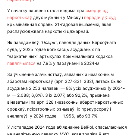
У пачатку чэрвеня стала вядома пра
смерць ад
наркотыкаў
двух мужчын у Мінску і
перадачу ў суд
крымінальнай справы 21-гадовай іншаземкі, якая
распаўсюджвала наркотыкі цяжарнай.
Як паведамляў
“Позірк“
, паводле даных Вярхоўнага
суда, у 2025 годзе колькасць асуджаных па
“наркатычных“ артыкулах Крымінальнага кодэкса
павялічылася
на 7,9% у параўнанні з 2024-м.
За ўчыненне злачынстваў, звязаных з незаконным
абаротам наркотыкаў (арт. 327-331, 332), летась было
асуджана 2.253 чалавекі — 8% усіх асуджаных (у 2024-
м — 2.088; 6,6%). З іх 2.077, або 92,2%, прызнана
вінаватымі па арт. 328 (незаконны абарот наркатычных
сродкаў, псіхатропных рэчываў, іх прэкурсораў і
аналагаў), у 2024 годзе — 1.956, або 93,7%.
У лістападзе 2024 года аб’яднанне BelPol, спасылаючыся
на аналітычную даведку МУС, якая трапіла ў яго