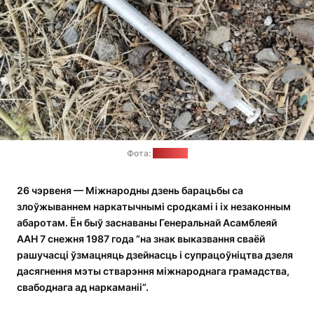
Фота:
"Позірк"
26 чэрвеня — Міжнародны дзень барацьбы са
злоўжываннем наркатычнымі сродкамі і іх незаконным
абаротам. Ён быў заснаваны Генеральнай Асамблеяй
ААН 7 снежня 1987 года “на знак выказвання сваёй
рашучасці ўзмацняць дзейнасць і супрацоўніцтва дзеля
дасягнення мэты стварэння міжнароднага грамадства,
свабоднага ад наркаманіі“.