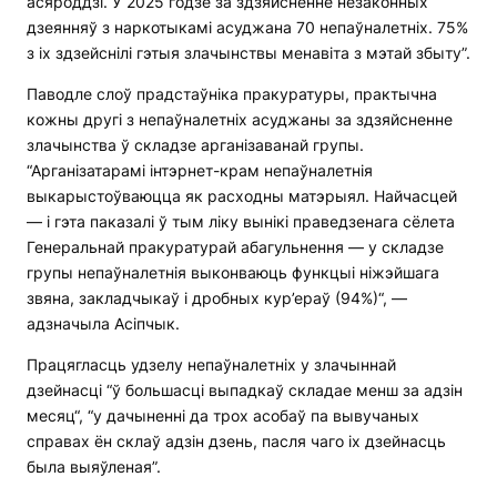
асяроддзі. У 2025 годзе за здзяйсненне незаконных
дзеянняў з наркотыкамі асуджана 70 непаўналетніх. 75%
з іх здзейснілі гэтыя злачынствы менавіта з мэтай збыту”.
Паводле слоў прадстаўніка пракуратуры, практычна
кожны другі з непаўналетніх асуджаны за здзяйсненне
злачынства ў складзе арганізаванай групы.
“Арганізатарамі інтэрнет-крам непаўналетнія
выкарыстоўваюцца як расходны матэрыял. Найчасцей
— і гэта паказалі ў тым ліку вынікі праведзенага сёлета
Генеральнай пракуратурай абагульнення — у складзе
групы непаўналетнія выконваюць функцыі ніжэйшага
звяна, закладчыкаў і дробных кур’ераў (94%)“, —
адзначыла Асіпчык.
Працягласць удзелу непаўналетніх у злачыннай
дзейнасці “ў большасці выпадкаў складае менш за адзін
месяц“, “у дачыненні да трох асобаў па вывучаных
справах ён склаў адзін дзень, пасля чаго іх дзейнасць
была выяўленая”.