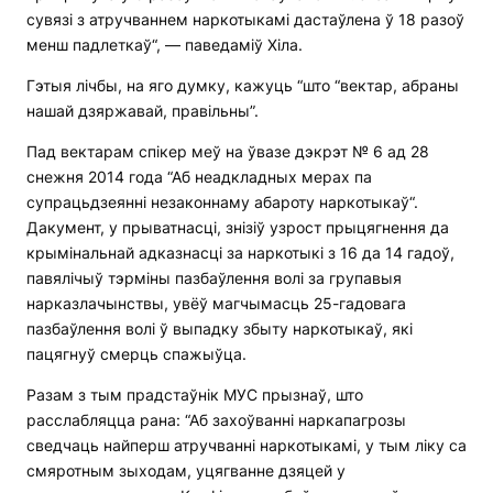
сувязі з атручваннем наркотыкамі дастаўлена ў 18 разоў
менш падлеткаў“, — паведаміў Хіла.
Гэтыя лічбы, на яго думку, кажуць “што “вектар, абраны
нашай дзяржавай, правільны”.
Пад вектарам спікер меў на ўвазе дэкрэт № 6 ад 28
снежня 2014 года “Аб неадкладных мерах па
супрацьдзеянні незаконнаму абароту наркотыкаў“.
Дакумент, у прыватнасці, знізіў узрост прыцягнення да
крымінальнай адказнасці за наркотыкі з 16 да 14 гадоў,
павялічыў тэрміны пазбаўлення волі за групавыя
нарказлачынствы, увёў магчымасць 25-гадовага
пазбаўлення волі ў выпадку збыту наркотыкаў, які
пацягнуў смерць спажыўца.
Разам з тым прадстаўнік МУС прызнаў, што
расслабляцца рана: “Аб захоўванні наркапагрозы
сведчаць найперш атручванні наркотыкамі, у тым ліку са
смяротным зыходам, уцягванне дзяцей у