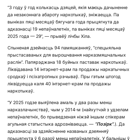
“З году ў год колькасць дзяцей, якія маюць дачыненне
да незаконнага абароту наркотыкаў, зніжаецца. Па
выніках пяці месяцаў бягучага года прыцягнута да
адказнасці 19 непаўналетніх, па выніках пяці месяцаў
2025 года — 29“, — прывёў лічбы Хіла.
Спыненая дзейнасць 94 памяшканняў, “спецыяльна
прыстасаваных для вырошчвання нарказмяшчальных
раслін”. Папярэджана 18 буйных паставак наркотыкаў.
Ліквідавана 14 інтэрнет-крам па продажы наркатычных
сродкаў і псіхатропных рэчываў. Пры гэтым штогод
ліквідуецца каля 40 інтэрнет-крам па продажы
наркотыкаў.
“У 2025 годзе выяўлена амаль у два разы менш
нарказлачынстваў, чым у 2014-м (найхутчэй з удзелам
непаўналетніх, бо прыведзеная ніжэй іншым спікерам
агульная статыстыка адрозніваецца. —
“П
о
зірк”
.). Да
адказнасці за здзяйсненне названых дзеянняў
прыцягнута ў 6 разоў менш непаўналетніх. У бальніцы ў