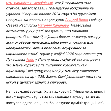
сустракаліся з чыноўнікамі
, але ў нефармальным
статусе: зарэгістраваць грамадскае аб’яднанне не
ўдалося. У першай палове 2024 года з імі адмовіліся
гаварыць тагачасны генпракурор
Андрэй Швед
і спікер
Савета Рэспублікі
Наталля Качанава
. Неафіцыйна
актывістам
р
уху “далі зразумець, што Качанава
раздражнёная тэмай, а ўлады больш не маюць намеру
абмяркоўваць непрапарцыйна вялікія тэрміны для
непаўналетніх і іншыя праблемы асуджаных за
нарказлачынствы“. Аднак у жніўні 2024 года Аляксандр
Лукашэнка
ўнёс
у Палату прадстаўнікоў законапраект
“
А
б змене кодэксаў па пытаннях крымінальнай
адказнасці“, які прадугледжваў у тым ліку змякчэнне
пакарання па арт. 328. Змены былі
ўхваленыя
(пра гэта
ніжэй у цытатах аднаго з спікераў).
На прэс-канферэнцыі Хіла падкрэсліў: “Няма легальных і
лёгкіх наркотыкаў, няма мінімальнага аб’ёму, за які не
наступае адказнасць альбо наступае адміністрацыйная“.