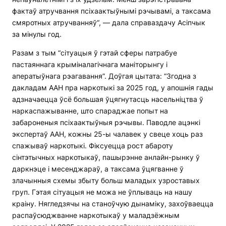
фактаў атручвання псіхаактыўнымі рэчывамі, а таксама
смяротных атручванняў“, — дала справаздачу Асіпчык
за мінулы год.
Разам з тым “сітуацыя ў гэтай сферы патрабуе
пастаяннага крыміналагічнага маніторынгу і
аператыўнага рэагавання”. Доўгая цытата: “Згодна з
дакладам ААН пра наркотыкі за 2025 год, у апошнія гады
адзначаецца ўсё большая ўцягнутасць насельніцтва ў
наркаспажыванне, што спараджае попыт на
забароненыя псіхаактыўныя рэчывы. Паводле ацэнкі
экспертаў ААН, кожны 25-ы чалавек у свеце хоць раз
спажываў наркотыкі. Фіксуецца рост абароту
сінтэтычных наркотыкаў, пашырэнне анлайн-рынку ў
даркнэце і месенджараў, а таксама ўцягванне ў
злачынныя схемы збыту больш маладых узроставых
груп. Гэтая сітуацыя не можа не ўплываць на нашу
краіну. Нягледзячы на станоўчую дынаміку, захоўваецца
распаўсюджванне наркотыкаў у маладзёжным