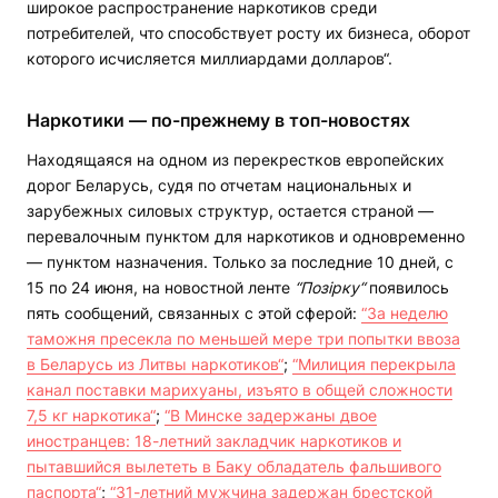
широкое распространение наркотиков среди
потребителей, что способствует росту их бизнеса, оборот
которого исчисляется миллиардами долларов“.
Наркотики — по-прежнему в топ-новостях
Находящаяся на одном из перекрестков европейских
дорог Беларусь, судя по отчетам национальных и
зарубежных силовых структур, остается страной —
перевалочным пунктом для наркотиков и одновременно
— пунктом назначения. Только за последние 10 дней, с
15 по 24 июня, на новостной ленте
“Позірку“
появилось
пять сообщений, связанных с этой сферой:
“За неделю
таможня пресекла по меньшей мере три попытки ввоза
в Беларусь из Литвы наркотиков“
;
“Милиция перекрыла
канал поставки марихуаны, изъято в общей сложности
7,5 кг наркотика“
;
“В Минске задержаны двое
иностранцев: 18-летний закладчик наркотиков и
пытавшийся вылететь в Баку обладатель фальшивого
паспорта“
;
“31-летний мужчина задержан брестской