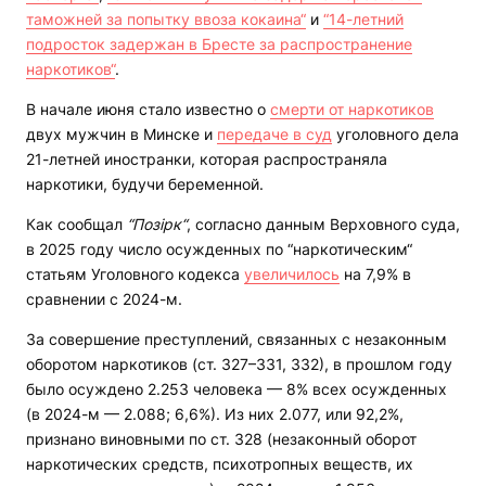
таможней за попытку ввоза кокаина“
и
“14-летний
подросток задержан в Бресте за распространение
наркотиков“
.
В начале июня стало известно о
смерти от наркотиков
двух мужчин в Минске и
передаче в суд
уголовного дела
21-летней иностранки, которая распространяла
наркотики, будучи беременной.
Как сообщал
“Позірк“
, согласно данным Верховного суда,
в 2025 году число осужденных по “наркотическим“
статьям Уголовного кодекса
увеличилось
на 7,9% в
сравнении с 2024-м.
За совершение преступлений, связанных с незаконным
оборотом наркотиков (ст. 327–331, 332), в прошлом году
было осуждено 2.253 человека — 8% всех осужденных
(в 2024-м — 2.088; 6,6%). Из них 2.077, или 92,2%,
признано виновными по ст. 328 (незаконный оборот
наркотических средств, психотропных веществ, их