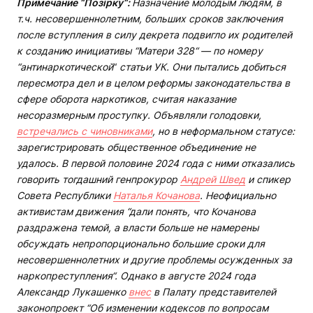
Примечание “Позірку“:
Назначение молодым людям, в
т.ч. несовершеннолетним, больших сроков заключения
после вступления в силу декрета подвигло их родителей
к созданию инициативы “Матери 328“ — по номеру
“антинаркотической
“
статьи УК. Они пытались добиться
пересмотра дел и в целом реформы законодательства в
сфере оборота наркотиков, считая наказание
несоразмерным проступку. Объявляли голодовки,
встречались с чиновниками
, но в неформальном статусе:
зарегистрировать общественное объединение не
удалось. В первой половине 2024 года с ними отказались
говорить тогдашний генпрокурор
Андрей Швед
и спикер
Совета Республики
Наталья Кочанова
. Неофициально
активистам движения “дали понять, что Кочанова
раздражена темой, а власти больше не намерены
обсуждать непропорционально большие сроки для
несовершеннолетних и другие проблемы осужденных за
наркопреступления“. Однако в августе 2024 года
Александр Лукашенко
внес
в Палату представителей
законопроект “Об изменении кодексов по вопросам