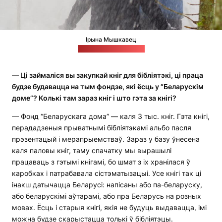
Ірына Мышкавец
Фота: прыватны архіў
— Ці займаліся вы закупкай кніг для бібліятэкі, ці праца
будзе будавацца на тым фондзе, які ёсць у “Беларускім
доме”? Колькі там зараз кніг і што гэта за кнігі?
— Фонд “Беларускага дома” — каля 3 тыс. кніг. Гэта кнігі,
перададзеныя прыватнымі бібліятэкамі альбо пасля
прэзентацый і мерапрыемстваў. Зараз у базу ўнесена
каля паловы кніг, таму спачатку мы вырашылі
працаваць з гэтымі кнігамі, бо шмат з іх хранілася ў
каробках і патрабавала сістэматызацыі. Усе кнігі так ці
інакш датычацца Беларусі: напісаны або па-беларуску,
або беларускімі аўтарамі, або пра Беларусь на розных
мовах. Ёсць і старыя кнігі, якія не будуць выдавацца, імі
можна будзе скарыстацца толькі ў бібліятэцы.