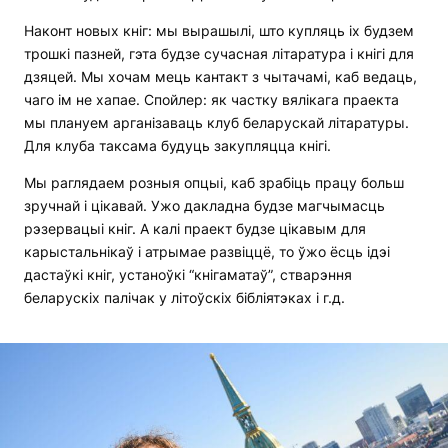
Наконт новых кніг: мы вырашылі, што купляць іх будзем
трошкі пазней, гэта будзе сучасная літаратура і кнігі для
дзяцей. Мы хочам мець кантакт з чытачамі, каб ведаць,
чаго ім не хапае. Спойлер: як частку вялікага праекта
мы плануем арганізаваць клуб беларускай літаратуры.
Для клуба таксама будуць закупляцца кнігі.
Мы раглядаем розныя опцыі, каб зрабіць працу больш
зручнай і цікавай. Ужо дакладна будзе магчымасць
рэзервацыі кніг. А калі праект будзе цікавым для
карыстальнікаў і атрымае развіццё, то ўжо ёсць ідэі
дастаўкі кніг, устаноўкі “кнігаматаў”, стварэння
беларускіх палічак у літоўскіх бібліятэках і г.д.