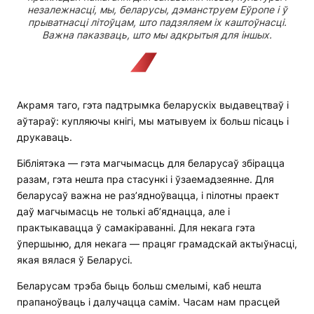
незалежнасці, мы, беларусы, дэманструем Еўропе і ў
прыватнасці літоўцам, што падзяляем іх каштоўнасці.
Важна паказваць, што мы адкрытыя для іншых.
Акрамя таго, гэта падтрымка беларускіх выдавецтваў і
аўтараў: купляючы кнігі, мы матывуем іх больш пісаць і
друкаваць.
Бібліятэка — гэта магчымасць для беларусаў збірацца
разам, гэта нешта пра стасункі і ўзаемадзеянне. Для
беларусаў важна не раз’ядноўвацца, і пілотны праект
даў магчымасць не толькі аб’яднацца, але і
практыкавацца ў самакіраванні. Для некага гэта
ўпершыню, для некага — працяг грамадскай актыўнасці,
якая вялася ў Беларусі.
Беларусам трэба быць больш смелымі, каб нешта
прапаноўваць і далучацца самім. Часам нам прасцей