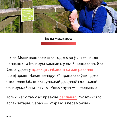
Ірына Мышкавец
Фота: прыватны архіў
Ірына Мышкавец больш за год жыве ў Літве пасля
рэлакацыі з Беларусі кампаніі, у якой працавала. Яна
ўзяла удзел у
праекце лічбавага самакіравання
платформы “Новая Беларусь”, прапанаваўшы ідэю
стварэння бібліятэкі сучаснай дзіцячай і дарослай
беларускай літаратуры. Рызыкнула — і перамагла.
Колькі часу таму аб праекце
распавялі
“Позірку”
яго
арганізатары. Зараз — інтэрв’ю з пераможцай.