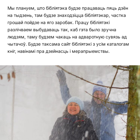
Мы плануем, што бібліятэка будзе працаваць пяць дзён
на тыдзень, там будзе знаходзіцца бібліятэкар, частка
грошай пойдзе на яго заробак. Працу бібліятэкі
разлічваем выбудаваць так, каб гэта было зручна
людзям, таму будзем чакаць на адваротную сувязь ад
чытачоў. Будзе таксама сайт бібліятэкі з усім каталогам
кніг, навінамі пра дзейнасць і мерапрыемствы.