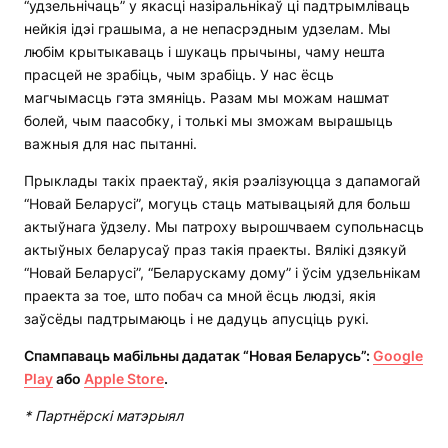
“удзельнічаць” у якасці назіральнікаў ці падтрымліваць
нейкія ідэі грашыма, а не непасрэдным удзелам. Мы
любім крытыкаваць і шукаць прычыны, чаму нешта
прасцей не зрабіць, чым зрабіць. У нас ёсць
магчымасць гэта змяніць. Разам мы можам нашмат
болей, чым паасобку, і толькі мы зможам вырашыць
важныя для нас пытанні.
Прыклады такіх праектаў, якія рэалізуюцца з дапамогай
“Новай Беларусі”, могуць стаць матывацыяй для больш
актыўнага ўдзелу. Мы патроху вырошчваем супольнасць
актыўных беларусаў праз такія праекты. Вялікі дзякуй
“Новай Беларусі”, “Беларускаму дому” і ўсім удзельнікам
праекта за тое, што побач са мной ёсць людзі, якія
заўсёды падтрымаюць і не дадуць апусціць рукі.
Спампаваць мабільны дадатак “Новая Беларусь”:
Google
Play
або
Apple Store
.
* Партнёрскі матэрыял