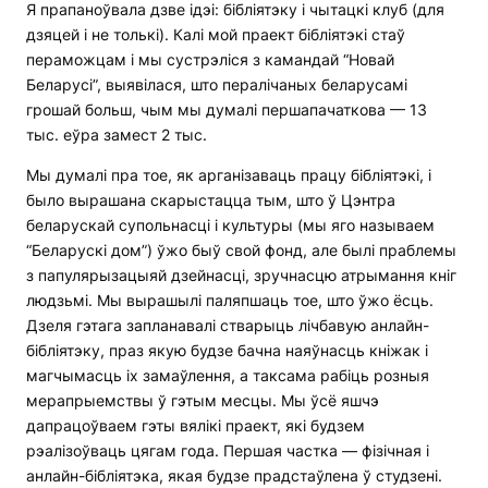
Я прапаноўвала дзве ідэі: бібліятэку і чытацкі клуб (для
дзяцей і не толькі). Калі мой праект бібліятэкі стаў
пераможцам і мы сустрэліся з камандай “Новай
Беларусі”, выявілася, што пералічаных беларусамі
грошай больш, чым мы думалі першапачаткова — 13
тыс. еўра замест 2 тыс.
Мы думалі пра тое, як арганізаваць працу бібліятэкі, і
было вырашана скарыстацца тым, што ў Цэнтра
беларускай супольнасці і культуры (мы яго называем
“Беларускі дом”) ўжо быў свой фонд, але былі праблемы
з папулярызацыяй дзейнасці, зручнасцю атрымання кніг
людзьмі. Мы вырашылі паляпшаць тое, што ўжо ёсць.
Дзеля гэтага запланавалі стварыць лічбавую анлайн-
бібліятэку, праз якую будзе бачна наяўнасць кніжак і
магчымасць іх замаўлення, а таксама рабіць розныя
мерапрыемствы ў гэтым месцы. Мы ўсё яшчэ
дапрацоўваем гэты вялікі праект, які будзем
рэалізоўваць цягам года. Першая частка — фізічная і
анлайн-бібліятэка, якая будзе прадстаўлена ў студзені.