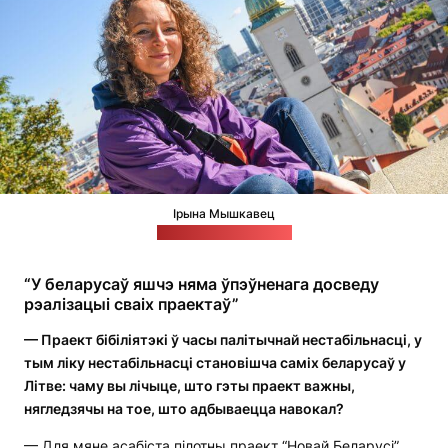
Ірына Мышкавец
Фота: прыватны архіў
“У беларусаў яшчэ няма ўпэўненага досведу
рэалізацыі сваіх праектаў”
— Праект бібіліятэкі ў часы палітычнай нестабільнасці, у
тым ліку нестабільнасці становішча саміх беларусаў у
Літве: чаму вы лічыце, што гэты праект важны,
нягледзячы на тое, што адбываецца навокал?
— Для мяне асабіста пілотны праект “Новай Беларусі”