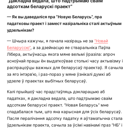
“Дакладна ведала, што падтрымаю сваім
адсоткам беларускі праект”
— Як вы даведаліся пра “Новую Беларусь”, пра
падатковы праект і замест назіральніка сталі актыўным
удзельнікам?
— Шчыра кажучы, я пачала назіраць не за
“Новай
Беларуссю”
, а за дзейнасцю яе стваральніка Паўла
Лібера, актыўнасць якога мяне вельмі ўразіла: апроч
асноўнай працы ён выдаткоўвае столькі часу актывізму і
распрацоўцы важных для беларусаў праектаў. Я сачыла
за яго інтэрв’ю, і раз-пораз у мяне ўзнікалі думкі аб
удзеле ў праектах выбітных беларусаў.
Калі прыйшоў час прадстаўляць дэкларацыю аб
падатках, я дакладна ведала, што падтрымаю сваім
адсоткам беларускі праект. “Новая Беларусь” мне
спадабалася тым, што яна карысная для ўсіх беларусаў.
Пасля пералічэння адсотку падатку я аўтаматычна стала
ўдзельнікам праекта, сачыла за ўсімі навінамі праз “НБ” і