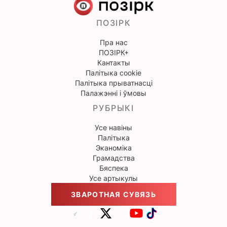
ПОЗІРК
Пра нас
ПОЗІРК+
Кантакты
Палітыка cookie
Палітыка прыватнасці
Палажэнні і ўмовы
РУБРЫКІ
Усе навіны
Палітыка
Эканоміка
Грамадства
Бяспека
Усе артыкулы
ЗВАРОТНАЯ СУВЯЗЬ