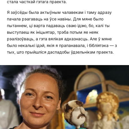
стала часткай гэтага праекта.
Я заўсёды была актыўным чалавекам і таму адразу
пачала рэагаваць на ўсе навіны. Для мяне было
пытаннем, ці варта падаваць сваю ідэю, бо, калі ты
выступаеш як ініцыятар, трэба потым яе неяк
рэалізоўваць, а гэта вялікая адказнасць. Але ў мяне
было некалькі ідэй, якія я прапанавала, і бібліятэка — з
тых, што прыйшліся даспадобы ўдзельнікам праекта.