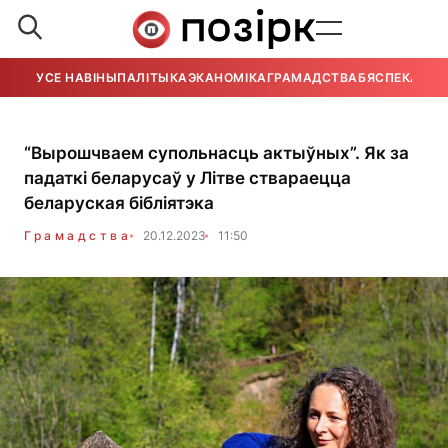
УСЕ НАВІНЫ
ПАЛІТЫКА
ЭКАНОМІКА
ГРАМАДСТВА
БЯСПЕКА
УСЕ
“Вырошчваем супольнасць актыўных”. Як за
падаткі беларусаў у Літве ствараецца
беларуская бібліятэка
Грамадства
20.12.2023
11:50