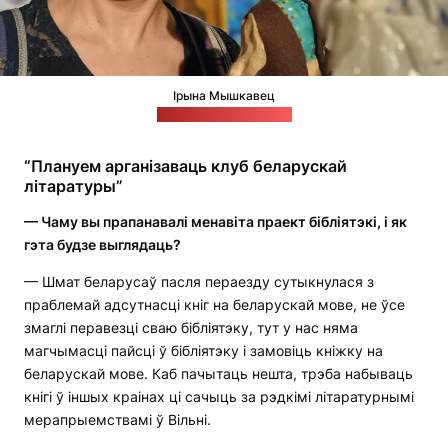
Ірына Мышкавец
Фота: прыватны архіў
“Плануем арганізаваць клуб беларускай
літаратуры”
— Чаму вы прапанавалі менавіта праект бібліятэкі, і як
гэта будзе выглядаць?
— Шмат беларусаў пасля пераезду сутыкнулася з
праблемай адсутнасці кніг на беларускай мове, не ўсе
змаглі перавезці сваю бібліятэку, тут у нас няма
магчымасці пайсці ў бібліятэку і замовіць кніжку на
беларускай мове. Каб пачытаць нешта, трэба набываць
кнігі ў іншых краінах ці сачыць за рэдкімі літаратурнымі
мерапрыемствамі ў Вільні.