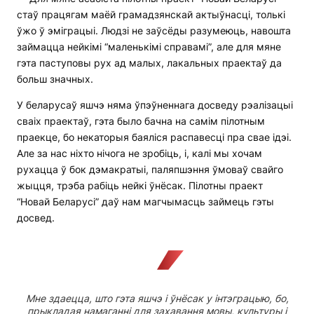
стаў працягам маёй грамадзянскай актыўнасці, толькі
ўжо ў эміграцыі. Людзі не заўсёды разумеюць, навошта
займацца нейкімі “маленькімі справамі”, але для мяне
гэта паступовы рух ад малых, лакальных праектаў да
больш значных.
У беларусаў яшчэ няма ўпэўненнага досведу рэалізацыі
сваіх праектаў, гэта было бачна на самім пілотным
праекце, бо некаторыя баяліся распавесці пра свае ідэі.
Але за нас ніхто нічога не зробіць, і, калі мы хочам
рухацца ў бок дэмакратыі, паляпшэння ўмоваў свайго
жыцця, трэба рабіць нейкі ўнёсак. Пілотны праект
“Новай Беларусі” даў нам магчымасць займець гэты
досвед.
Мне здаецца, што гэта яшчэ і ўнёсак у інтэграцыю, бо,
прыкладая намаганні для захавання мовы, культуры і