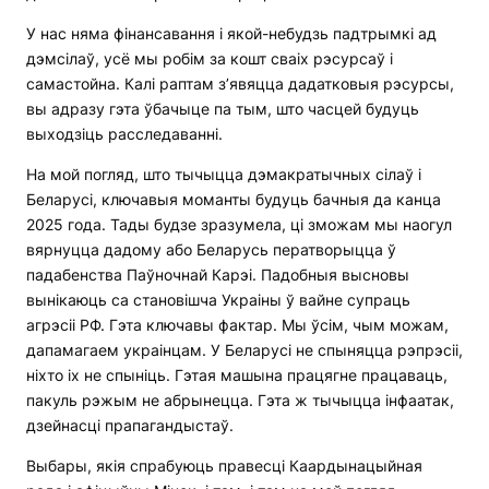
У нас няма фінансавання і якой-небудзь падтрымкі ад
дэмсілаў, усё мы робім за кошт сваіх рэсурсаў і
самастойна. Калі раптам з’явяцца дадатковыя рэсурсы,
вы адразу гэта ўбачыце па тым, што часцей будуць
выходзіць расследаванні.
На мой погляд, што тычыцца дэмакратычных сілаў і
Беларусі, ключавыя моманты будуць бачныя да канца
2025 года. Тады будзе зразумела, ці зможам мы наогул
вярнуцца дадому або Беларусь ператворыцца ў
падабенства Паўночнай Карэі. Падобныя высновы
вынікаюць са становішча Украіны ў вайне супраць
агрэсіі РФ. Гэта ключавы фактар. Мы ўсім, чым можам,
дапамагаем украінцам. У Беларусі не спыняцца рэпрэсіі,
ніхто іх не спыніць. Гэтая машына працягне працаваць,
пакуль рэжым не абрынецца. Гэта ж тычыцца інфаатак,
дзейнасці прапагандыстаў.
Выбары, якія спрабуюць правесці Каардынацыйная