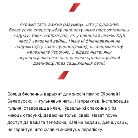
Акрамя таго, важна разумець, што ў сучасных
беларускіх спецслужбаў папросту няма падрыхтаваных
кадраў, такіх, напрыклад, як у савецкай школы КДБ
часоў халоднай вайны. Няма ні фінансавання на
падрыхтоўку такіх супрацоўнікаў, ні спецыялістаў
належнага ўзроўню. З відавочнага: яны
перапрафіляваліся на вядзенне правакацыйнай
дзейнасці праз сацыяльныя сеткі.
Больш бяспечны варыянт для зносін паміж Еўропай і
Беларуссю, — гульнявыя чаты. Напрыклад, інсталюецца
гульня, ствараецца клан, і ўдзельнікі спакойна ў ім
маюць стасункі, дадаючы толькі сваіх. Нават поўны
доступ да вашага тэлефона, калі не ведаць, дзе шукаць,
не гарантуе, што сілавікі знойдуць перапіску.