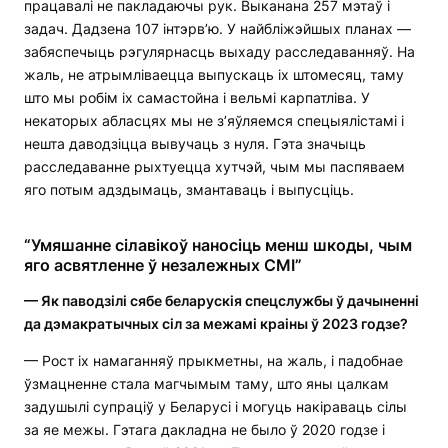
працавалі не пакладаючы рук. Выканана 257 мэтаў і
задач. Дадзена 107 інтэрв’ю. У найбліжэйшых планах —
забяспечыць рэгулярнасць выхаду расследаванняў. На
жаль, не атрымліваецца выпускаць іх штомесяц, таму
што мы робім іх самастойна і вельмі карпатліва. У
некаторых абласцях мы не з’яўляемся спецыялістамі і
нешта даводзіцца вывучаць з нуля. Гэта значыць
расследаванне рыхтуецца хутчэй, чым мы паспяваем
яго потым адздымаць, змантаваць і выпусціць.
“Умяшанне сілавікоў наносіць менш шкоды, чым
яго асвятленне ў незалежных СМІ”
— Як паводзілі сябе беларускія спецслужбы ў дачыненні
да дэмакратычных сіл за межамі краіны ў 2023 годзе?
— Рост іх намаганняў прыкметны, на жаль, і падобнае
ўзмацненне стала магчымым таму, што яны цалкам
задушылі супраціў у Беларусі і могуць накіраваць сілы
за яе межы. Гэтага дакладна не было ў 2020 годзе і