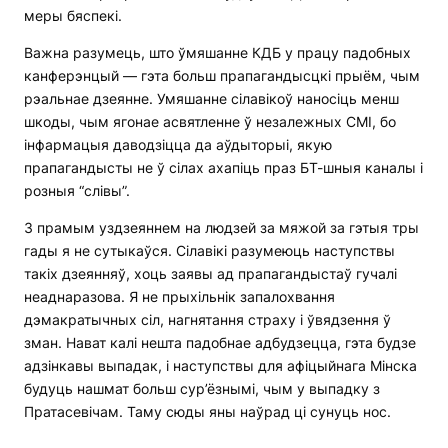
меры бяспекі.
Важна разумець, што ўмяшанне КДБ у працу падобных
канферэнцый — гэта больш прапагандысцкі прыём, чым
рэальнае дзеянне. Умяшанне сілавікоў наносіць менш
шкоды, чым ягонае асвятленне ў незалежных СМІ, бо
інфармацыя даводзіцца да аўдыторыі, якую
прапагандысты не ў сілах ахапіць праз БТ-шныя каналы і
розныя “слівы”.
З прамым уздзеяннем на людзей за мяжой за гэтыя тры
гады я не сутыкаўся. Сілавікі разумеюць наступствы
такіх дзеянняў, хоць заявы ад прапагандыстаў гучалі
неаднаразова. Я не прыхільнік запалохвання
дэмакратычных сіл, нагнятання страху і ўвядзення ў
зман. Нават калі нешта падобнае адбудзецца, гэта будзе
адзінкавы выпадак, і наступствы для афіцыйнага Мінска
будуць нашмат больш сур’ёзнымі, чым у выпадку з
Пратасевічам. Таму сюды яны наўрад ці сунуць нос.