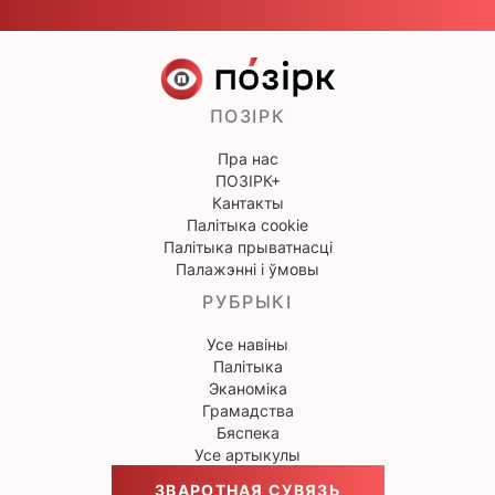
ПОЗІРК
Пра нас
ПОЗІРК+
Кантакты
Палітыка cookie
Палітыка прыватнасці
Палажэнні і ўмовы
РУБРЫКІ
Усе навіны
Палітыка
Эканоміка
Грамадства
Бяспека
Усе артыкулы
ЗВАРОТНАЯ СУВЯЗЬ