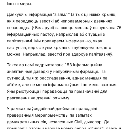
іншыя меры.
Дзякуючы інфармацыі “з зямлі” (з тых ці іншых крыніц,
якія перадаюць звесткі аб неправамерных дзеяннях
непасрэдна ў Беларусі) за шэсць месяцаў выпушчана 76
інфармацыйных пастоў, напрыклад аб сітуацыі з
палітвязнямі. Мы правяраем інфармацыю, якая
паступіла, верыфікуем крыніцы і публікуем тое, што
можна. Напрыклад, звесткі пра здароўе палітвязняў.
Таксама намі падрыхтавана 183 інфармацыйна-
аналітычныя даведкі ў непублічным фармаце. Па
сутнасці, тыя ж расследавання, аднак меншыя па
аб’ёме, але не менш інфарматыўныя і не менш важныя.
Яны рыхтуюцца і перадаюцца па прызначэнні для
рэагавання на дзеянні рэжыму.
У рамках паўсядзённай дзейнасці праводзілі
праверачныя мерапрыемствы па запытах
дэмакратычных сіл, незалежных СМІ, дыяспар. Да
прыкладу, хтосьці набірае новых супрацоўнікаў, дзесьці