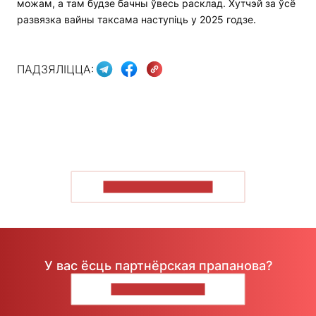
можам, а там будзе бачны ўвесь расклад. Хутчэй за ўсё
развязка вайны таксама наступіць у 2025 годзе.
ПАДЗЯЛІЦЦА:
ПАКАЗАЦЬ БОЛЬШ
У вас ёсць партнёрская прапанова?
НАПІШЫЦЕ НАМ