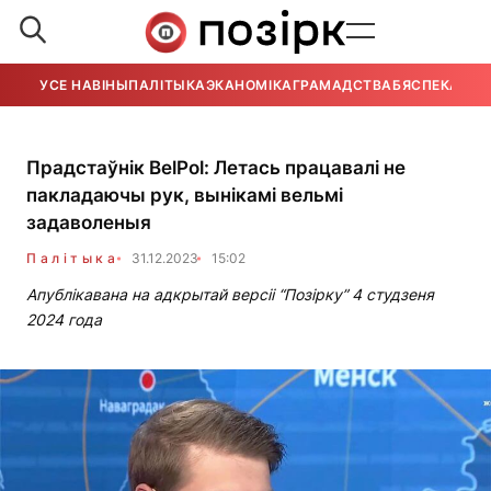
УСЕ НАВІНЫ
ПАЛІТЫКА
ЭКАНОМІКА
ГРАМАДСТВА
БЯСПЕКА
УСЕ
Прадстаўнік BelPol: Летась працавалі не
пакладаючы рук, вынікамі вельмі
задаволеныя
Палітыка
31.12.2023
15:02
Апублікавана на адкрытай версіі “Позірку” 4 студзеня
2024 года