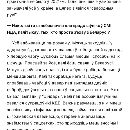
практычна не было ў 2021-м. Тады яны яшчэ ўзмоцнена
зачышчалі ўсё ў краіне, а цяпер з’явіліся “свабодныя
рукі”.
— Наколькі гэта небяспечна для прадстаўнікоў СМІ,
НДА, палітыкаў, тых, хто проста з’ехаў з Беларусі?
— Усё адбываецца па-рознаму. Могуць заходзіць “у
адкрытую”, да кожнага чалавека ў іх ёсць свой падыход.
У першую чаргу шукаюць слабыя месцы і спосабы на іх
ціснуць. Прасцей за ўсё, калі ёсць сваякі ў Беларусі.
Могуць дзейнічаць праз іх, і гэта будзе рабіцца больш ці
менш адкрыта. Калі так зрабіць нельга, будуць
спрабаваць увайсці ў давер пад выглядам даўніх
сяброў, дзяўчыны ці хлопца ў сацыяльных сетках. Ужо
бывалі выпадкі ў “Ціндары”, калі пад асобай дзяўчыны
хаваліся супрацоўнікі КДБ. Важна разумець, з кім маеш
зносіны, якую інфармацыю даеш, займаючыся палітыкай
ці грамадскай дзейнасцю, старанна аналізаваць
знаёмствы ў сацсетках, хто прыходзіць мець зносіны і
наладжваць сувязі.