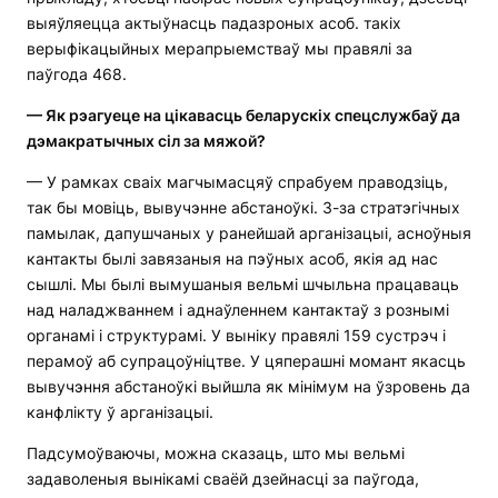
выяўляецца актыўнасць падазроных асоб. такіх
верыфікацыйных мерапрыемстваў мы правялі за
паўгода 468.
— Як рэагуеце на цікавасць беларускіх спецслужбаў да
дэмакратычных сіл за мяжой?
— У рамках сваіх магчымасцяў спрабуем праводзіць,
так бы мовіць, вывучэнне абстаноўкі. З-за стратэгічных
памылак, дапушчаных у ранейшай арганізацыі, асноўныя
кантакты былі завязаныя на пэўных асоб, якія ад нас
сышлі. Мы былі вымушаныя вельмі шчыльна працаваць
над наладжваннем і аднаўленнем кантактаў з рознымі
органамі і структурамі. У выніку правялі 159 сустрэч і
перамоў аб супрацоўніцтве. У цяперашні момант якасць
вывучэння абстаноўкі выйшла як мінімум на ўзровень да
канфлікту ў арганізацыі.
Падсумоўваючы, можна сказаць, што мы вельмі
задаволеныя вынікамі сваёй дзейнасці за паўгода,