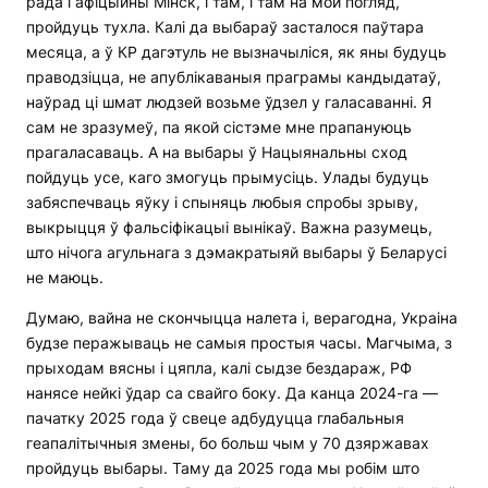
рада і афіцыйны Мінск, і там, і там на мой погляд,
пройдуць тухла. Калі да выбараў засталося паўтара
месяца, а ў КР дагэтуль не вызначыліся, як яны будуць
праводзіцца, не апублікаваныя праграмы кандыдатаў,
наўрад ці шмат людзей возьме ўдзел у галасаванні. Я
сам не зразумеў, па якой сістэме мне прапануюць
прагаласаваць. А на выбары ў Нацыянальны сход
пойдуць усе, каго змогуць прымусіць. Улады будуць
забяспечваць яўку і спыняць любыя спробы зрыву,
выкрыцця ў фальсіфікацыі вынікаў. Важна разумець,
што нічога агульнага з дэмакратыяй выбары ў Беларусі
не маюць.
Думаю, вайна не скончыцца налета і, верагодна, Украіна
будзе перажываць не самыя простыя часы. Магчыма, з
прыходам вясны і цяпла, калі сыдзе бездараж, РФ
нанясе нейкі ўдар са свайго боку. Да канца 2024-га —
пачатку 2025 года ў свеце адбудуцца глабальныя
геапалітычныя змены, бо больш чым у 70 дзяржавах
пройдуць выбары. Таму да 2025 года мы робім што