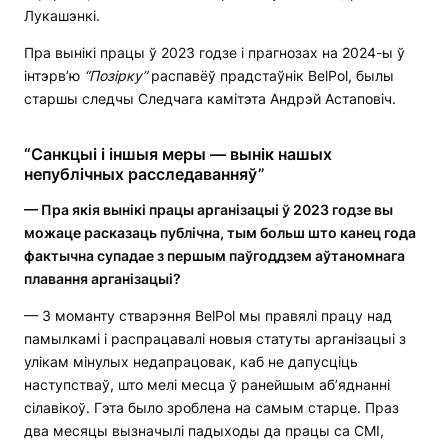
Лукашэнкі.
Пра вынікі працы ў 2023 годзе і прагнозах на 2024-ы ў
інтэрв’ю
“Позірку”
распавёў прадстаўнік BelPol, былы
старшы следчы Следчага камітэта Андрэй Астаповіч.
“Санкцыі і іншыя меры — вынік нашых
непублічных расследаванняў”
— Пра якія вынікі працы арганізацыі ў 2023 годзе вы
можаце расказаць публічна, тым больш што канец года
фактычна супадае з першым паўгоддзем аўтаномнага
плавання арганізацыі?
— З моманту стварэння BelPol мы правялі працу над
памылкамі і распрацавалі новыя статуты арганізацыі з
улікам мінулых недапрацовак, каб не дапусціць
наступстваў, што мелі месца ў ранейшым аб’яднанні
сілавікоў. Гэта было зроблена на самым старце. Праз
два месяцы вызначылі падыходы да працы са СМІ,