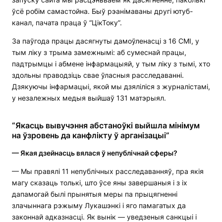
ўсё робім самастойна. Быў рэанімаваны другі ютуб-
канал, пачата праца ў “ЦікТоку”.
За паўгода працы дасягнуты дамоўленасці з 16 СМІ, у
тым ліку з трыма замежнымі: аб сумеснай працы,
падтрымцы і абмене інфармацыяй, у тым ліку з тымі, хто
здольны праводзіць свае ўласныя расследаванні.
Дзякуючы інфармацыі, якой мы дзяліліся з журналістамі,
у незалежных медыя выйшаў 131 матэрыял.
“Якасць вывучэння абстаноўкі выйшла мінімум
на ўзровень да канфлікту ў арганізацыі”
— Якая дзейнасць вялася ў непублічнай сферы?
— Мы правялі 11 непублічных расследаванняў, пра якія
магу сказаць толькі, што ўсе яны завершаныя і з іх
дапамогай былі прынятыя меры па прыцягненні
злачыннага рэжыму Лукашэнкі і яго памагатых да
законнай адказнасці. Як вынік — уведзеныя санкцыі і