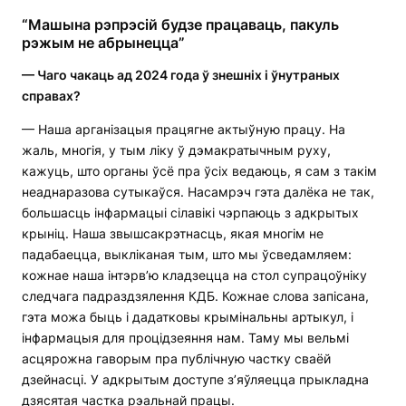
“Машына рэпрэсій будзе працаваць, пакуль
рэжым не абрынецца”
— Чаго чакаць ад 2024 года ў знешніх і ўнутраных
справах?
— Наша арганізацыя працягне актыўную працу. На
жаль, многія, у тым ліку ў дэмакратычным руху,
кажуць, што органы ўсё пра ўсіх ведаюць, я сам з такім
неаднаразова сутыкаўся. Насамрэч гэта далёка не так,
большасць інфармацыі сілавікі чэрпаюць з адкрытых
крыніц. Наша звышсакрэтнасць, якая многім не
падабаецца, выкліканая тым, што мы ўсведамляем:
кожнае наша інтэрв’ю кладзецца на стол супрацоўніку
следчага падраздзялення КДБ. Кожнае слова запісана,
гэта можа быць і дадатковы крымінальны артыкул, і
інфармацыя для процідзеяння нам. Таму мы вельмі
асцярожна гаворым пра публічную частку сваёй
дзейнасці. У адкрытым доступе з’яўляецца прыкладна
дзясятая частка рэальнай працы.