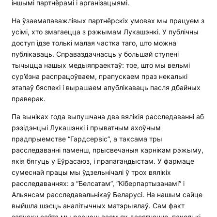
іншымі партнёрамі і арганізацыямі.
На ўзаемапаважлівых партнёрскіх умовах мы працуем з
усімі, хто змагаецца з рэжымам Лукашэнкі. У публічны
доступ ідзе толькі малая частка таго, што можна
публікаваць. Справаздачнасць у большай ступені
тычыцца нашых медыяпраектаў: тое, што мы вельмі
сур’ёзна распрацоўваем, прапускаем праз некалькі
этапаў бяспекі і вырашаем апублікаваць пасля дбайных
праверак.
Па выніках года выпушчана два вялікія расследаванні аб
рэзідэнцыі Лукашэнкі і прыватным ахоўным
прадпрыемстве “Гардсервіс”, а таксама тры
расследаванні паменш, прысвечаныя карнікам рэжыму,
якія бягуць у Еўрасаюз, і прапагандыстам. У фармаце
сумеснай працы мы ўдзельнічалі ў трох вялікіх
расследаваннях: з “Белсатам”, “Кіберпартызанамі” і
Альянсам расследавальнікаў Беларусі. На нашым сайце
выйшла шэсць аналітычных матэрыялаў. Сам факт
запуску сайта мы расцэньваем як дасягненне, паколькі