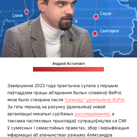
Андрэй Астаповіч
Стоп-кадр эфіру тэлеканала "Белсат"
Завяршэнне 2023 года практычна супала з першым
паўгоддзем працы аб’яднання былых сілавікоў BelPol,
якое было створана пасля
“разводу” удзельнікаў ByPol
.
За гэты перыяд на рахунку ўдзельнікаў новай
арганізацыі некалькі сур’ёзных
расследаванняў
, а
таксама паспяховых прыкладаў супрацоўніцтва са СМІ
ў сумесных і самастойных праектах, збор і верыфікацыя
інфармацыі аб злачынствах рэжыму Аляксандра