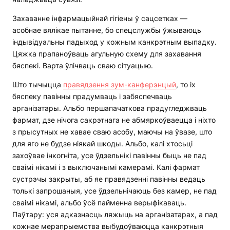
Захаванне інфармацыйнай гігіены ў сацсетках —
асобнае вялікае пытанне, бо спецслужбы ўжываюць
індывідуальны падыход у кожным канкрэтным выпадку.
Цяжка прапаноўваць агульную схему для захавання
бяспекі. Варта ўлічваць сваю сітуацыю.
Што тычыцца
правядзення зум-канферэнцый
, то іх
бяспеку павінны прадумваць і забяспечваць
арганізатары. Альбо першапачаткова прадугледжваць
фармат, дзе нічога сакрэтнага не абмяркоўваецца і ніхто
з прысутных не хавае сваю асобу, маючы на ўвазе, што
для яго не будзе ніякай шкоды. Альбо, калі хтосьці
захоўвае інкогніта, усе ўдзельнікі павінны быць не пад
сваімі нікамі і з выключанымі камерамі. Калі фармат
сустрэчы закрыты, аб яе правядзенні павінны ведаць
толькі запрошаныя, усе ўдзельнічаюць без камер, не пад
сваімі нікамі, альбо ўсё пайменна верыфікаваць.
Паўтару: уся адказнасць ляжыць на арганізатарах, а пад
кожнае мерапрыемства выбудоўваюцца канкрэтныя