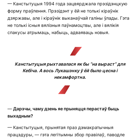
— Канстытуцыя 1994 года зацвярджала прэзідэнцкую
форму праўлення. Прэзідэнт у ёй не толькі кіраўнік
дзяржавы, але і кіраўнік выканаўчай галіны ўлады. Гэта
не толькі існыя вялізныя паўнамоцтвы, але і вялікія
спакусы атрымаць, набыць, адваяваць новыя.
Канстытуцыя рыхтавалася як бы “на выраст” для
Кебіча. А вось Лукашэнку ў ёй было цесна і
некамфортна.
—
Дарэчы, чаму дзень яе прыняцця перастаў быць
выхадным?
— Канстытуцыя, прынятая праз дэмакратычныя
працэдуры, — гэта легітымны збор правілаў, паводле