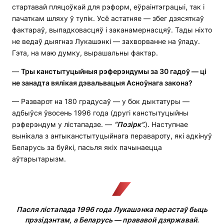
стартавай пляцоўкай для рэформ, еўраінтэграцыі, так і
пачаткам шляху ў тупік. Усё астатняе — збег дзясяткаў
фактараў, выпадковасцяў і заканамернасцяў. Тады ніхто
не ведаў дыягназ Лукашэнкі — захворванне на ўладу.
Гэта, на маю думку, вырашальны фактар.
—
Тры канстытуцыйныя рэферэндумы за 30 гадоў — ці
не занадта вялікая дэвальвацыя Асноўнага закона?
— Разварот на 180 градусаў — у бок дыктатуры —
адбыўся ўвосень 1996 года (другі канстытуцыйны
рэферэндум у лістападзе. —
“Позірк”.
). Наступнае
вынікала з антыканстытуцыйнага перавароту, які адкінуў
Беларусь за буйкі, пасьля якіх пачынаецца
аўтарытарызм.
Пасля лістапада 1996 года Лукашэнка перастаў быць
прэзідэнтам, а Беларусь — прававой дзяржавай.