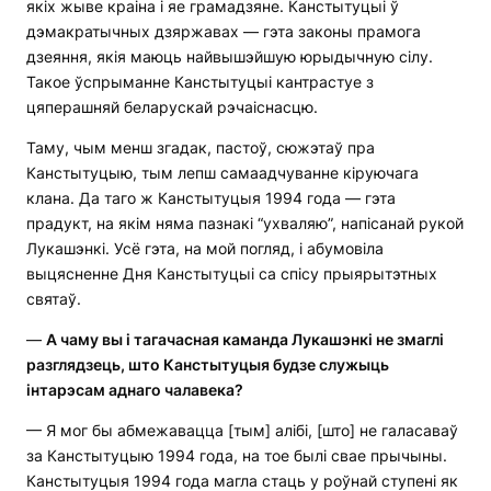
якіх жыве краіна і яе грамадзяне. Канстытуцыі ў
дэмакратычных дзяржавах — гэта законы прамога
дзеяння, якія маюць найвышэйшую юрыдычную сілу.
Такое ўспрыманне Канстытуцыі кантрастуе з
цяперашняй беларускай рэчаіснасцю.
Таму, чым менш згадак, пастоў, сюжэтаў пра
Канстытуцыю, тым лепш самаадчуванне кіруючага
клана. Да таго ж Канстытуцыя 1994 года — гэта
прадукт, на якім няма пазнакі “ухваляю”, напісанай рукой
Лукашэнкі. Усё гэта, на мой погляд, і абумовіла
выцясненне Дня Канстытуцыі са спісу прыярытэтных
святаў.
—
А чаму вы і тагачасная каманда Лукашэнкі не змаглі
разглядзець, што Канстытуцыя будзе служыць
інтарэсам аднаго чалавека?
— Я мог бы абмежавацца [тым] алібі, [што] не галасаваў
за Канстытуцыю 1994 года, на тое былі свае прычыны.
Канстытуцыя 1994 года магла стаць у роўнай ступені як