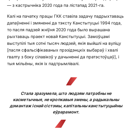
— з кастрычніка 2020 года па лістапад 2021-га.
Калі на пачатку працы ГКК ставіла задачу падрыхтаваць
дапаўненні і змяненні да тэксту Канстытуцыі 1994 года,
то пасля падзей жніўня 2020 года было вырашана
рыхтаваць праект новай Канстытуцыі. Замоўцамі
выступілі тыя сотні тысяч людзей, якія выйшлі на вуліцу
[пасля сфальсіфікаваных прэзідэнцкіх выбараў і хвалі
гвалту з боку сілавікоў у дачыненні да пратэстоўцаў], і
тыя мільёны, якія іх падтрымлівалі.
Стала зразумела, што людзям патрэбны не
касметычныя, не кропкавыя змены, а радыкальны
дэмантаж існай сістэмы, капітальны канстытуцыйны
еўрарамонт.