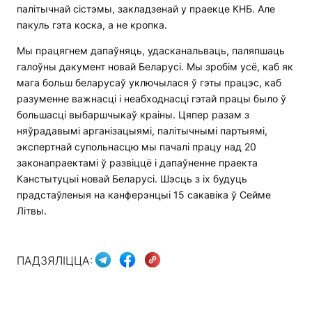
палітычнай сістэмы, закладзенай у праекце КНБ. Але
пакуль гэта коска, а не кропка.
Мы працягнем дапаўняць, удасканальваць, паляпшаць
галоўны дакумент новай Беларусі. Мы зробім усё, каб як
мага больш беларусаў уключылася ў гэты працэс, каб
разуменне важнасці і неабходнасці гэтай працы было ў
большасці выбаршчыкаў краіны. Цяпер разам з
няўрадавымі арганізацыямі, палітычнымі партыямі,
экспертнай супольнасцю мы пачалі працу над 20
законапраектамі ў развіццё і дапаўненне праекта
Канстытуцыі новай Беларусі. Шэсць з іх будуць
прадстаўленыя на канферэнцыі 15 сакавіка ў Сейме
Літвы.
ПАДЗЯЛІЦЦА: