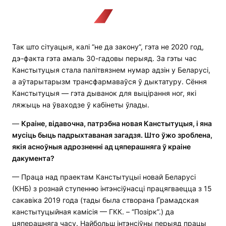
Так што сітуацыя, калі “не да закону”, гэта не 2020 год,
дэ-факта гэта амаль 30-гадовы перыяд. За гэты час
Канстытуцыя стала палітвязнем нумар адзін у Беларусі,
а аўтарытарызм трансфармаваўся ў дыктатуру. Сёння
Канстытуцыя — гэта дыванок для выцірання ног, які
ляжыць на ўваходзе ў кабінеты ўлады.
—
Краіне, відавочна, патрэбна новая Канстытуцыя, і яна
мусіць быць падрыхтаваная загадзя. Што ўжо зроблена,
якія асноўныя адрозненні ад цяперашняга ў краіне
дакумента?
— Праца над праектам Канстытуцыі новай Беларусі
(КНБ) з рознай ступенню інтэнсіўнасці працягваецца з 15
сакавіка 2019 года (тады была створана Грамадская
канстытуцыйная камісія — ГКК. – “Позірк”.) да
цяперашняга часу. Найбольш інтэнсіўны перыяд працы