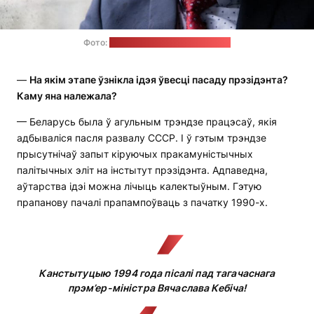
Фото:
соцсети Анатолия Лебедько
—
На якім этапе ўзнікла ідэя ўвесці пасаду прэзідэнта?
Каму яна належала?
— Беларусь была ў агульным трэндзе працэсаў, якія
адбываліся пасля развалу СССР. І ў гэтым трэндзе
прысутнічаў запыт кіруючых пракамуністычных
палітычных эліт на інстытут прэзідэнта. Адпаведна,
аўтарства ідэі можна лічыць калектыўным. Гэтую
прапанову пачалі прапампоўваць з пачатку 1990-х.
Канстытуцыю 1994 года пісалі пад тагачаснага
прэм’ер-міністра Вячаслава Кебіча!