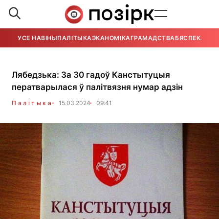
УСЕ НАВІНЫ
ПАЛІТЫКА
ЭКАНОМІКА
ГРАМАДСТВА
БЯСПЕКА
УСЕ
Лябедзька: За 30 гадоў Канстытуцыя
ператварылася ў палітвязня нумар адзін
Палітыка
15.03.2024
09:41