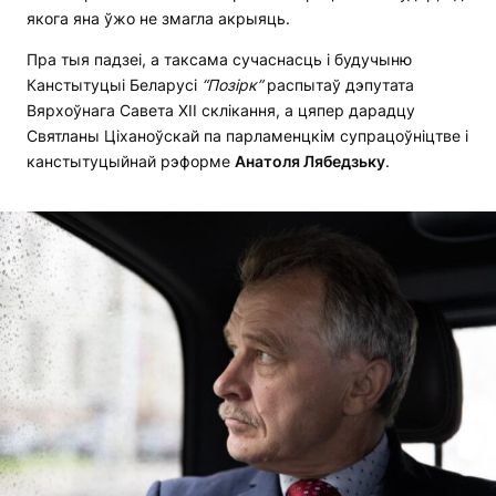
якога яна ўжо не змагла акрыяць.
Пра тыя падзеі, а таксама сучаснасць і будучыню
Канстытуцыі Беларусі
“Позірк”
распытаў дэпутата
Вярхоўнага Савета XII склікання, а цяпер дарадцу
Святланы Ціханоўскай па парламенцкім супрацоўніцтве і
канстытуцыйнай рэформе
Анатоля Лябедзьку
.