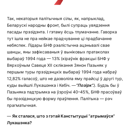
Так, некаторыя палітычныя сілы, як, напрыклад,
Беларускі народны фронт, былі супраць увядзення
пасады прэзідэнта. І гэтаму ёсць тлумачэнне. Гаворка
тут ішла не пра нейкае прадчуванне ці прадбачанне
небяспек. Лідары БНФ рэалістычна ацэньвалі свае
шанцы, яны зафіксаваныя ў выніковых пратаколах
выбараў 1994 года — 13% (кіраўнік фракцыі БНФ у
Вярхоўным Савеце XII склікання Зянон Пазьняк у
першым туры прэзідэнцкіх выбараў 1994 года набраў
12,82% галасоў, што не дазволіла яму прайсці ў другі тур,
куды выйшлі Лукашэнка і Кебіч. —
“Позірк”.
). Будзь бы ў
Пазьняка падтрымка на ўзроўні 40–45%, БНФ прасоўваў
бы прэзідэнцкую форму праўлення. Палітыка — рэч
прагматычная.
—
Як сталася, што з гэтай Канстытуцыі “атрымаўся”
Лукашэнка?